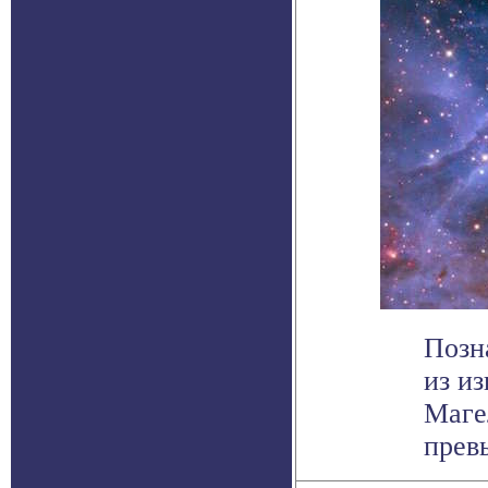
Позн
из и
Маге
прев