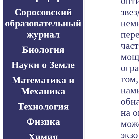
опти
Соросовский
звез
образовательный
немн
журнал
пер
част
Биология
мощ
Науки о Земле
огра
том,
Математика и
нами
Механика
обна
Технология
на 
Физика
мож
экз
Химия