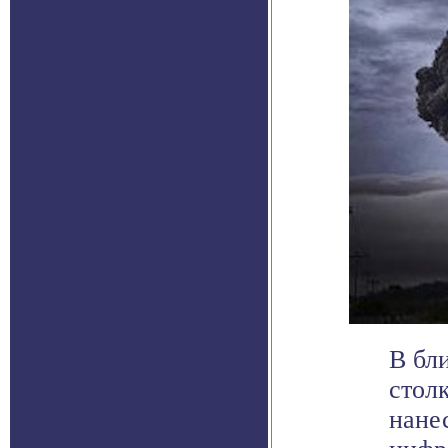
В бл
стол
нане