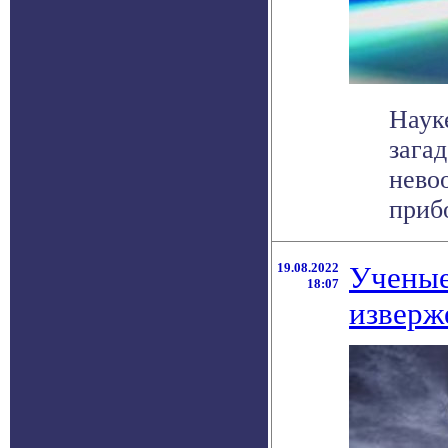
Науке
зага
нево
прибо
19.08.2022
Ученые
18:07
изверж