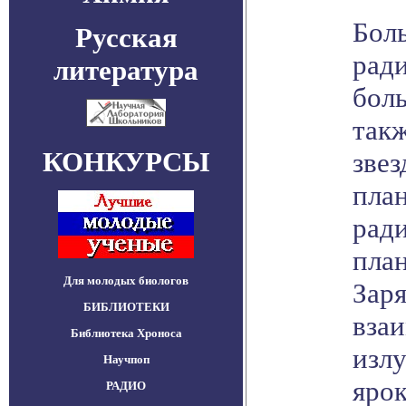
Бол
Русская
ради
литература
боль
так
КОНКУРСЫ
зве
план
ради
план
Для молодых биологов
Зар
БИБЛИОТЕКИ
вза
Библиотека Хроноса
изл
Научпоп
ярок
РАДИО