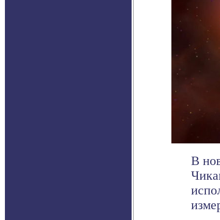
В но
Чика
испо
измер