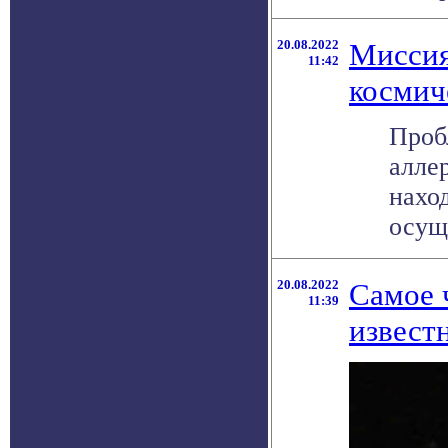
20.08.2022
Миссия
11:42
космич
Проб
аллер
наход
осуще
20.08.2022
Самое 
11:39
извест