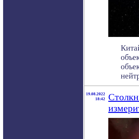
Кита
объе
объе
нейтр
19.08.2022
Столкн
18:42
измери