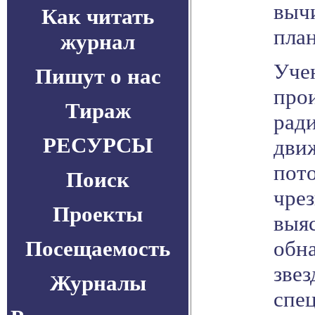
выч
Как читать
пла
журнал
Уче
Пишут о нас
прои
Тираж
ради
РЕСУРСЫ
движ
пот
Поиск
чре
Проекты
выя
Посещаемость
обн
зве
Журналы
спе