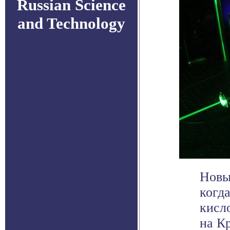
Russian Science
and Technology
Новы
когд
кисл
на Кр