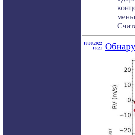
конц
мень
Счита
18.08.2022
Обнару
16:21