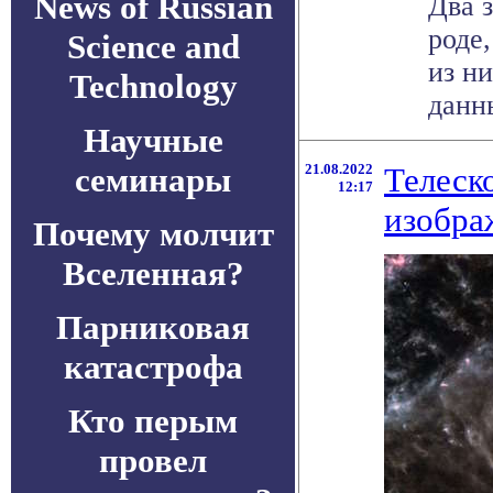
News of Russian
Два 
роде
Science and
из н
Technology
данны
Научные
семинары
21.08.2022
Телеск
12:17
изобра
Почему молчит
Вселенная?
Парниковая
катастрофа
Кто перым
провел