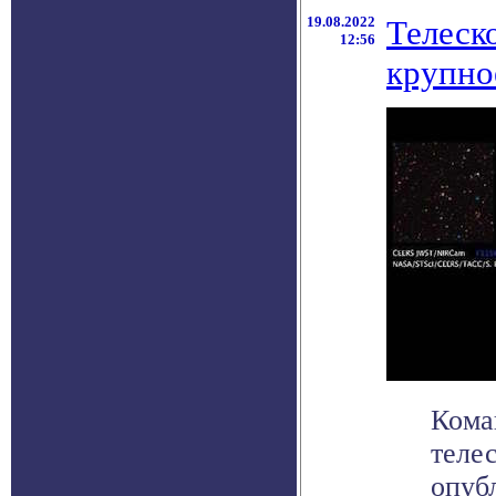
19.08.2022
Телеск
12:56
крупно
Кома
теле
опуб