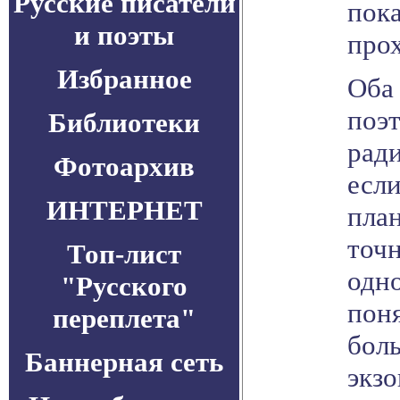
Русские писатели
пок
и поэты
прох
Избранное
Оба 
поэт
Библиотеки
ради
Фотоархив
есл
ИНТЕРНЕТ
пла
точ
Топ-лист
одно
"Русского
поня
переплета"
бол
Баннерная сеть
экз