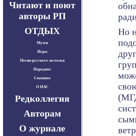
Читают и поют
обн
авторы РП
ради
ОТДЫХ
Но н
под
Музеи
друг
Игры
Песни русского застолья
груп
Народное
може
Смешное
сво
О НАС
(МГ
Редколлегия
сист
Авторам
сым
О журнале
ветр