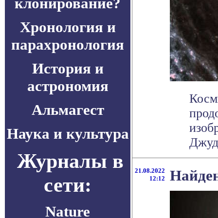
клонирование?
Хронология и
парахронология
История и
астрономия
Косм
Альмагест
прод
изоб
Наука и культура
Джуд
Журналы в
21.08.2022
Найден
сети:
12:12
Nature