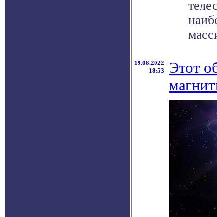
теле
наиб
масси
19.08.2022
Этот о
18:53
магнит