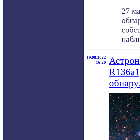
27 м
обна
собс
наблю
19.08.2022
Астрон
16:20
R136а1
обнар