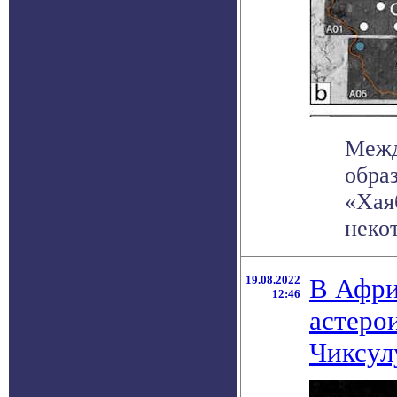
Межд
обра
«Хая
некот
19.08.2022
В Афри
12:46
астеро
Чиксул