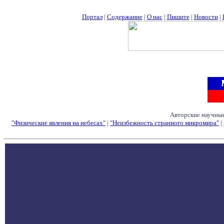
Портал
|
Содержание
|
О нас
|
Пишите
|
Новости
|
Авторские научные
"Физические явления на небесах"
|
"Неизбежность странного микромира"
|
Семинары - Конфе