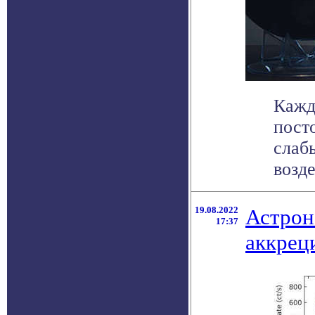
Кажд
пост
слаб
возде
19.08.2022
Астрон
17:37
аккрец