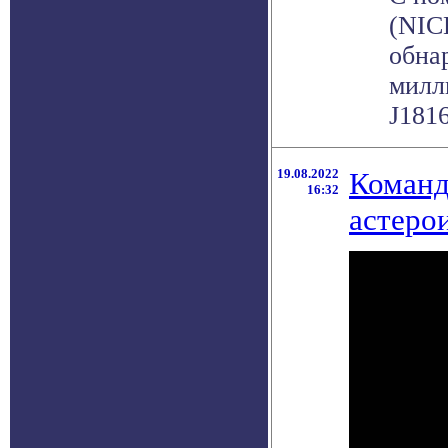
(NIC
обна
милл
J1816
19.08.2022
Команд
16:32
астеро