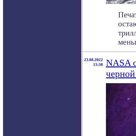
Печат
оста
трил
меньш
23.08.2022
NASA о
15:38
черной