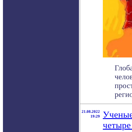
Глоб
чело
прос
регио
21.08.2022
Ученые
19:29
четыре