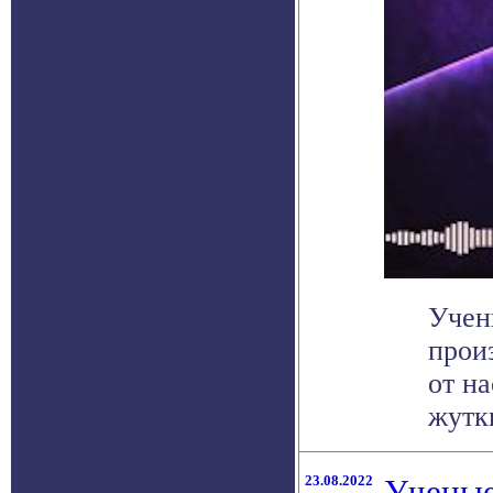
Учен
прои
от на
жутки
23.08.2022
Ученые