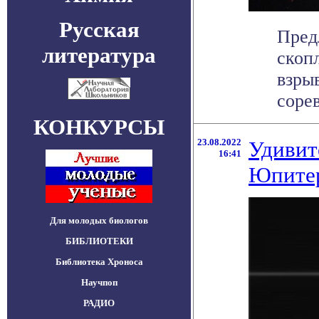
Русская
Пред
литература
скоп
взры
сорев
КОНКУРСЫ
23.08.2022
Удивит
16:41
Юпите
Для молодых биологов
БИБЛИОТЕКИ
Библиотека Хроноса
Научпоп
РАДИО