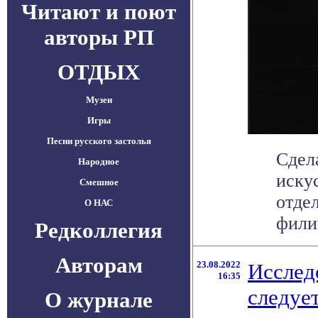
Читают и поют
авторы РП
ОТДЫХ
Музеи
Игры
Песни русского застолья
Сдел
Народное
иску
Смешное
отде
О НАС
филиг
Редколлегия
Авторам
23.08.2022
Исслед
16:35
следуе
О журнале