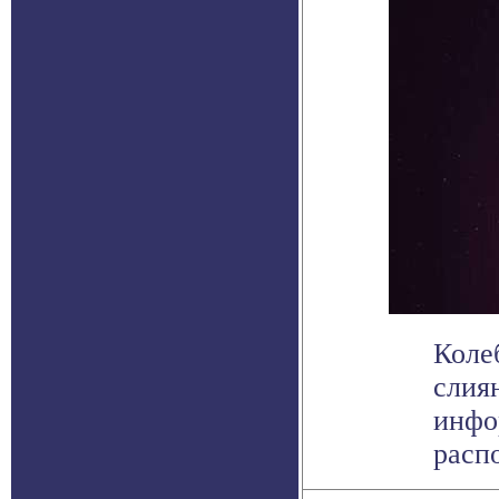
Коле
слия
инфо
распо