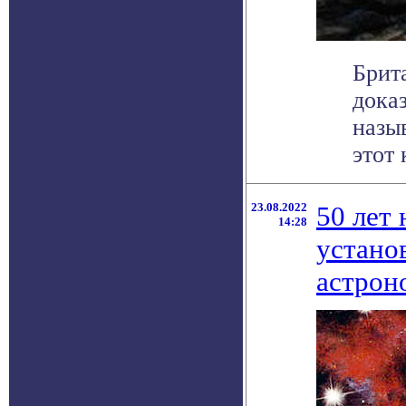
Брит
дока
назы
этот 
23.08.2022
50 лет
14:28
устано
астрон