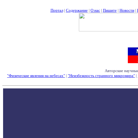
Портал
|
Содержание
|
О нас
|
Пишите
|
Новости
|
Авторские научные
"Физические явления на небесах"
|
"Неизбежность странного микромира"
|
Семинары - Конфе