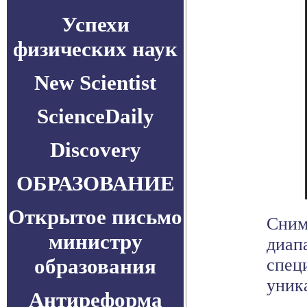
Успехи
физических наук
New Scientist
ScienceDaily
Discovery
ОБРАЗОВАНИЕ
Открытое письмо
Сним
министру
диап
образования
спец
уник
Антиреформа