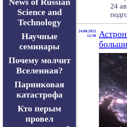
News of Russian
24 ав
Science and
подг
Technology
24.08.2022
Астрон
Научные
12:50
больши
семинары
Почему молчит
Вселенная?
Парниковая
катастрофа
Кто перым
провел