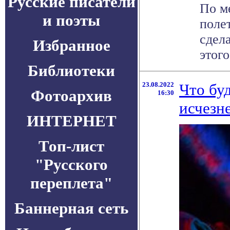
Русские писатели
По м
и поэты
поле
сдел
Избранное
этого
Библиотеки
23.08.2022
Что буд
Фотоархив
16:30
исчезн
ИНТЕРНЕТ
Топ-лист
"Русского
переплета"
Баннерная сеть