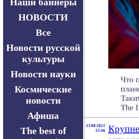
Наши баннеры
НОВОСТИ
Все
Новости русской
культуры
Новости науки
Что 
Космические
план
Таки
новости
The I
Афиша
23.08.2022
Крупне
The best of
15:48