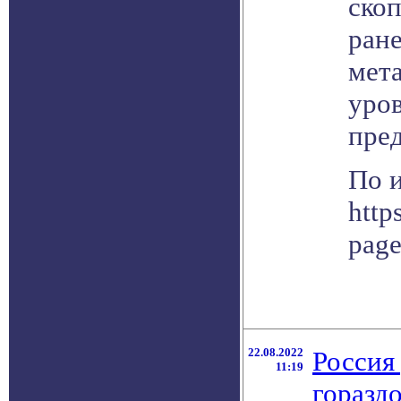
скоп
ране
мета
уров
пре
По 
http
pag
22.08.2022
Россия 
11:19
горазд