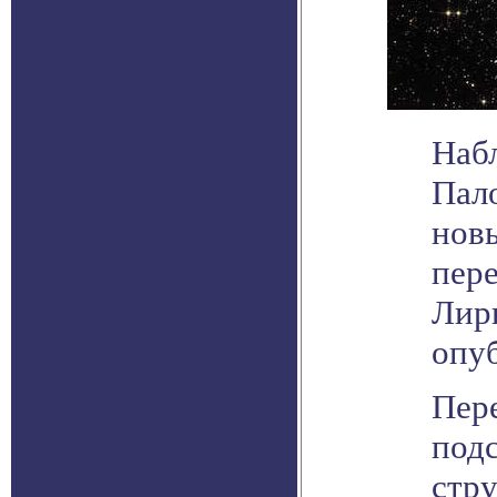
Наб
Пал
нов
пер
Лиры
опуб
Пер
подс
стру