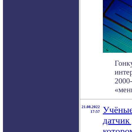
Гонк
инте
2000-
«мень
21.08.2022
Учёные
17:57
датчик
которо