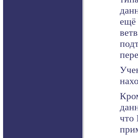
данн
ещё 
ветв
подт
пер
Учен
нахо
Кро
данн
что 
прим