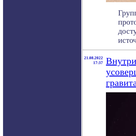
Груп
прот
дост
источ
21.08.2022
Внутри
17:37
усовер
гравит