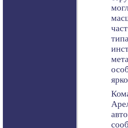
мог
мас
час
тип
инс
мета
осо
ярк
Ком
Аре
авт
соо