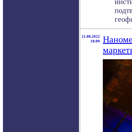
инст
подт
геофи
21.08.2022
Наноме
18:09
маркет