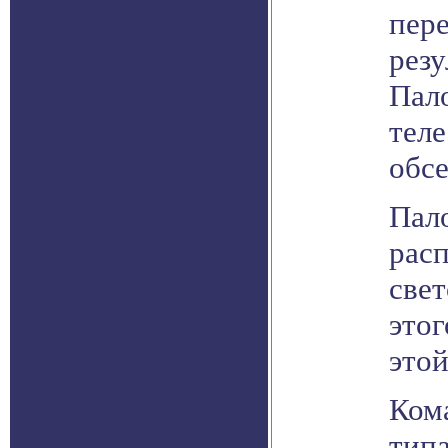
пере
рез
Пал
тел
обс
Пало
рас
свет
этог
этой
Ком
тип