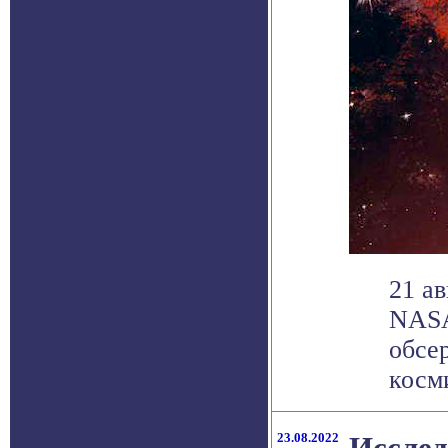
21 а
NASA
обсе
косми
23.08.2022
Исслед