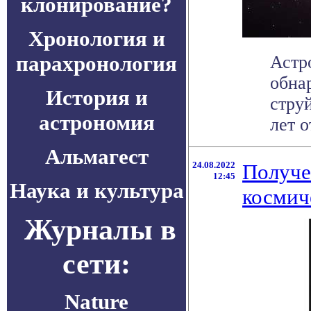
клонирование?
Хронология и
парахронология
Астр
обна
История и
стру
астрономия
лет о
Альмагест
24.08.2022
Получе
12:45
Наука и культура
космич
Журналы в
сети:
Nature