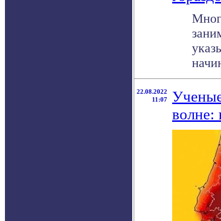
Мног
зани
указ
начин
22.08.2022
Ученые
11:07
волне: