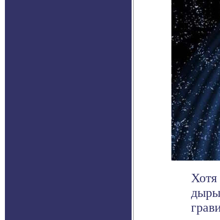
Хотя
дыры
грав