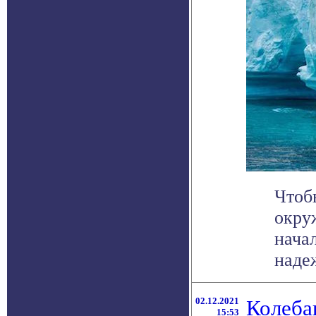
Чтоб
окру
нача
надеж
02.12.2021
Колеба
15:53