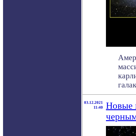
Амер
масс
карл
галак
03.12.2021
Новые 
11:40
черны