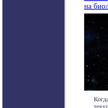
на био
Когд
теку