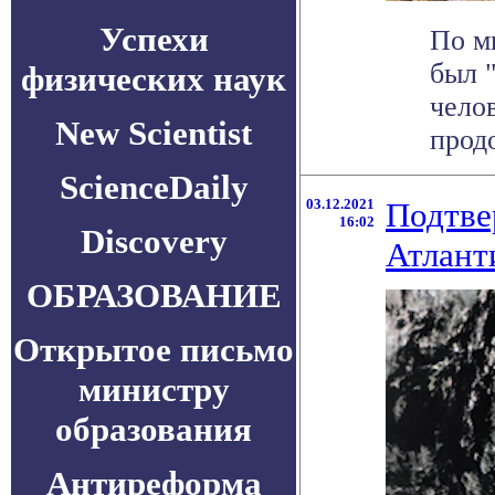
Успехи
По м
был 
физических наук
чело
New Scientist
продо
ScienceDaily
03.12.2021
Подтве
16:02
Discovery
Атлант
ОБРАЗОВАНИЕ
Открытое письмо
министру
образования
Антиреформа