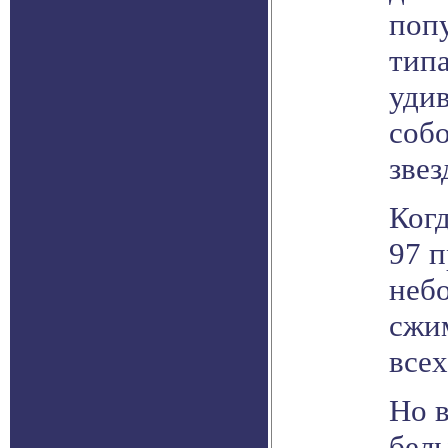
поп
типа
уди
соб
звез
Когд
97 п
неб
сжим
всех
Но в
бел