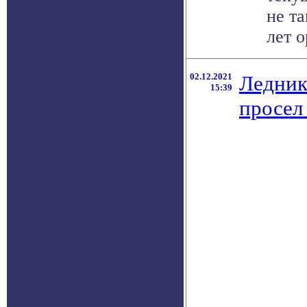
не т
лет о
02.12.2021
Ледник
15:39
просел