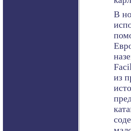
В н
исп
пом
Евро
назе
Faci
из п
исто
пред
ката
сод
мал