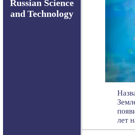
Russian Science
and Technology
Назв
Земл
появ
лет н