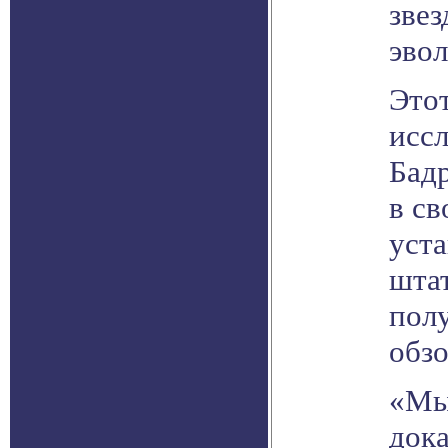
звез
эво
Этот
иссл
Бадр
в св
уст
шта
пол
обзо
«Мы
док