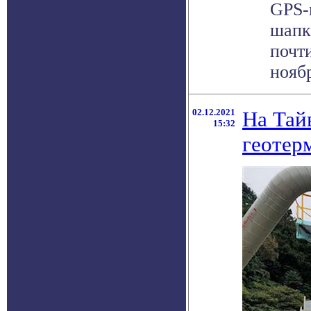
GPS-
шапк
почт
ноябр
02.12.2021
На Тай
15:32
геотер