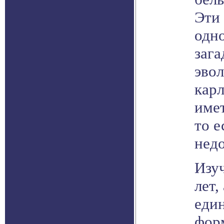
Эти 
одн
зага
эвол
кар
имет
то е
недо
Изу
лет,
еди
фор