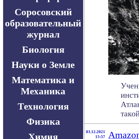
Соросовский
образовательный
журнал
Биология
Науки о Земле
Математика и
Учен
Механика
инст
Атла
Технология
такой
Физика
03.12.2021
Amazon
Химия
15:57