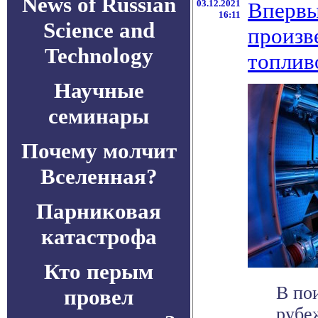
News of Russian
03.12.2021
Впервы
16:11
Science and
произв
Technology
топлив
Научные
семинары
Почему молчит
Вселенная?
Парниковая
катастрофа
Кто перым
В по
провел
рубе