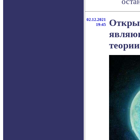
остан
02.12.2021
Открыт
19:45
являю
теории