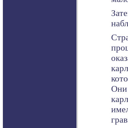
Зат
набл
Стра
про
ока
карл
кото
Они
карл
име
гра