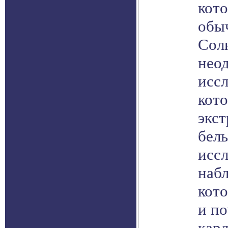
кот
обыч
Солн
нео
иссл
кот
экс
белы
иссл
набл
кото
и по
карл