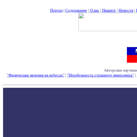
Портал
|
Содержание
|
О нас
|
Пишите
|
Новости
|
Авторские научные
"Физические явления на небесах"
|
"Неизбежность странного микромира"
|
Семинары - Конфе