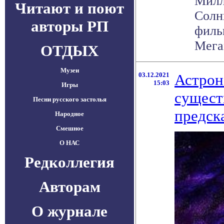
Милл
Читают и поют
Солн
авторы РП
филь
Мегам
ОТДЫХ
Музеи
03.12.2021
Астрон
15:03
Игры
сущест
Песни русского застолья
предск
Народное
Смешное
О НАС
Редколлегия
Авторам
О журнале