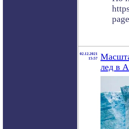
http
pag
02.12.2021
Масшта
15:57
лед в 