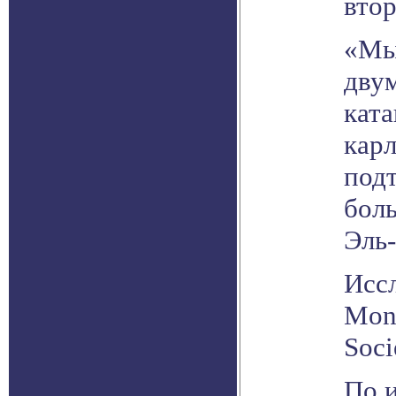
вто
«Мы
двум
кат
кар
подт
бол
Эль
Исс
Mont
Soci
По 