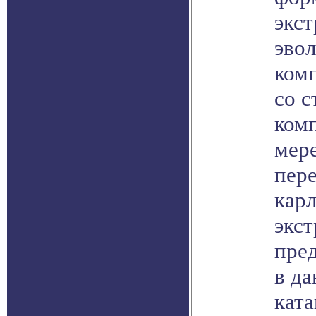
экс
эво
ком
со 
ком
мере
пере
карл
экс
пред
в д
кат