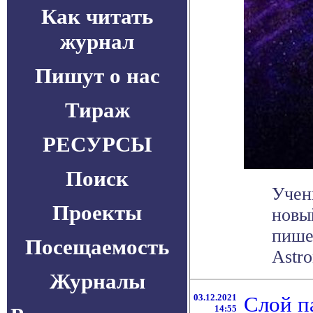
Как читать
журнал
Пишут о нас
Тираж
РЕСУРСЫ
Поиск
Учен
Проекты
новы
пишет
Посещаемость
Astro
Журналы
03.12.2021
Слой п
14:55