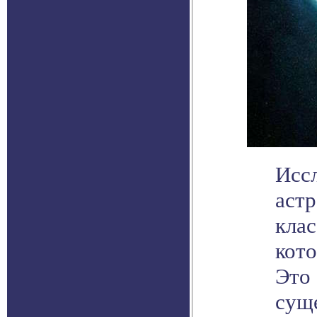
Исс
аст
клас
кото
Это
сущ