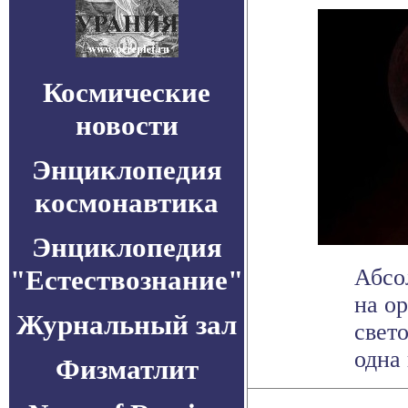
Космические
новости
Энциклопедия
космонавтика
Энциклопедия
"Естествознание"
Абсо
на о
Журнальный зал
свето
одна 
Физматлит