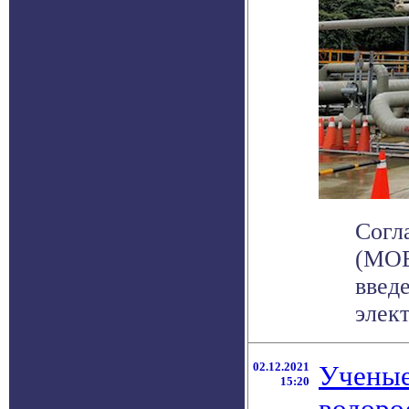
Согл
(MOE
введ
элект
02.12.2021
Ученые
15:20
водоро