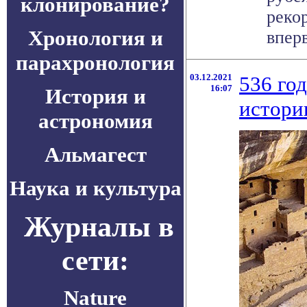
клонирование?
рекор
Хронология и
вперв
парахронология
03.12.2021
536 год
16:07
История и
истори
астрономия
Альмагест
Наука и культура
Журналы в
сети:
Nature