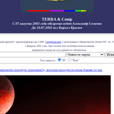
TERRA & Comp
С 07 августа 2003 года обозрение ведет Александр Семенов
До 10.07.2002 вел Кирилл Крылов
кий переплет" зарегистрирован как СМИ.
Свидетельство
о регистрации в Министерстве печати РФ: Эл. #
5 февраля 2001 года. При полном или частичном использовании
материалов ссылка на www.pereplet.ru обязательна.
Тип запроса:
"И"
"Или"
роятно плотную экзопланету, которая находится очень близко от нас