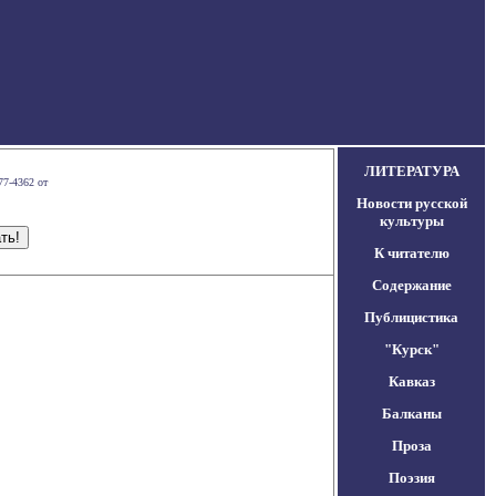
ЛИТЕРАТУРА
77-4362 от
Новости русской
культуры
К читателю
Содержание
Публицистика
"Курск"
Кавказ
Балканы
Проза
Поэзия