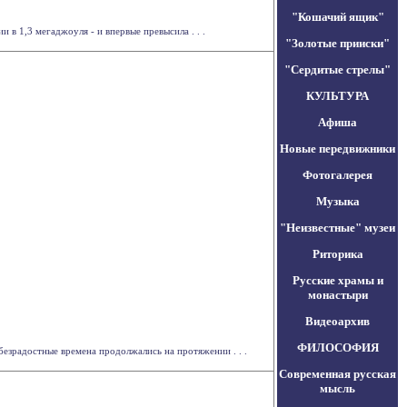
"Кошачий ящик"
в 1,3 мегаджоуля - и впервые превысила . . .
"Золотые прииски"
"Сердитые стрелы"
КУЛЬТУРА
Афиша
Новые передвижники
Фотогалерея
Музыка
"Неизвестные" музеи
Риторика
Русские храмы и
монастыри
Видеоархив
ФИЛОСОФИЯ
езрадостные времена продолжались на протяжении . . .
Современная русская
мысль