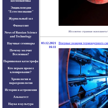
космонавтика
Энциклопедия
"Естествознание"
Журнальный зал
Физматлит
Абсолютно странная экзопланета б
News of Russian Science
and Technology
03.12.2021
Впервые реакция термоядерного син
Научные семинары
16:11
Почему молчит
Вселенная?
Парниковая катастрофа
Кто перым провел
клонирование?
Хронология и
парахронология
История и астрономия
Альмагест
Наука и культура