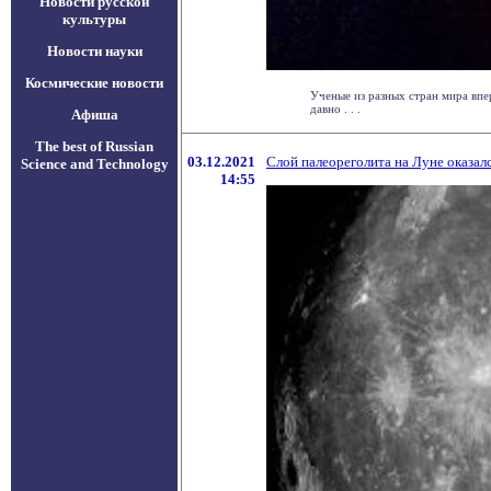
Новости русской
культуры
Новости науки
Космические новости
Ученые из разных стран мира впер
давно . . .
Афиша
The best of Russian
03.12.2021
Слой палеореголита на Луне оказал
Science and Technology
14:55