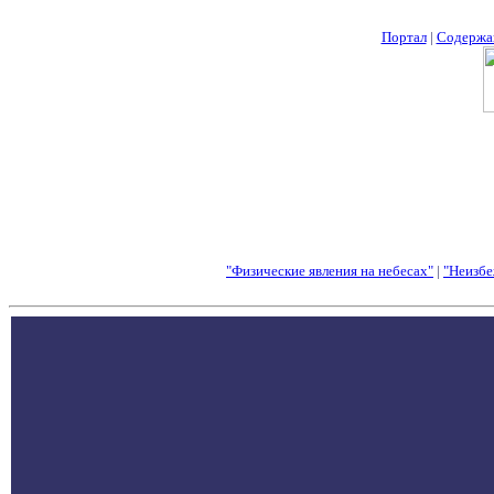
Портал
|
Содержа
"Физические явления на небесах"
|
"Неизбе