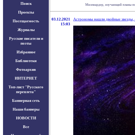
Поиск
Миллиардер, изучающий планы по 
Проекты
03.12.2021
Астрономы нашли двойные звезды, 
Посещаемость
15:03
Журналы
Русские писатели и
поэты
Избранное
Библиотеки
Фотоархив
ИНТЕРНЕТ
Топ-лист "Русского
переплета"
Баннерная сеть
Наши баннеры
НОВОСТИ
Все