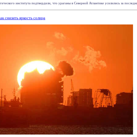
ческого института подтвердили, что ураганы в Северной Атлантике усилились за последние 
ак снизить яркость солнца