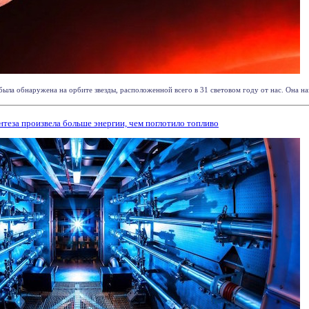
ыла обнаружена на орбите звезды, расположенной всего в 31 световом году от нас. Она назы
теза произвела больше энергии, чем поглотило топливо