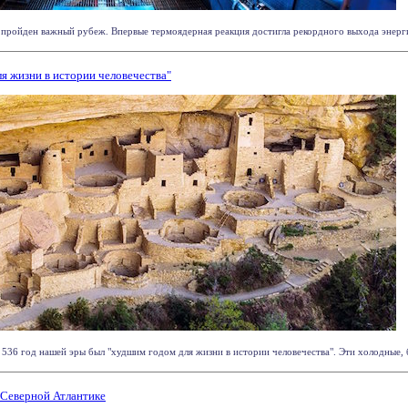
пройден важный рубеж. Впервые термоядерная реакция достигла рекордного выхода энергии 
ля жизни в истории человечества"
536 год нашей эры был "худшим годом для жизни в истории человечества". Эти холодные, б
 Северной Атлантике