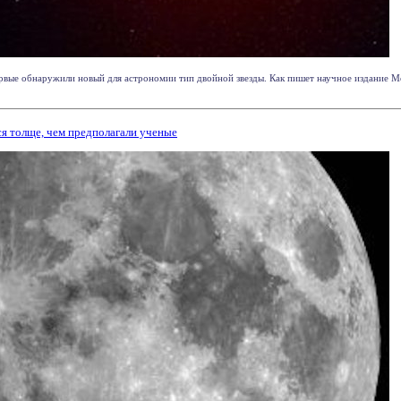
вые обнаружили новый для астрономии тип двойной звезды. Как пишет научное издание Month
ся толще, чем предполагали ученые