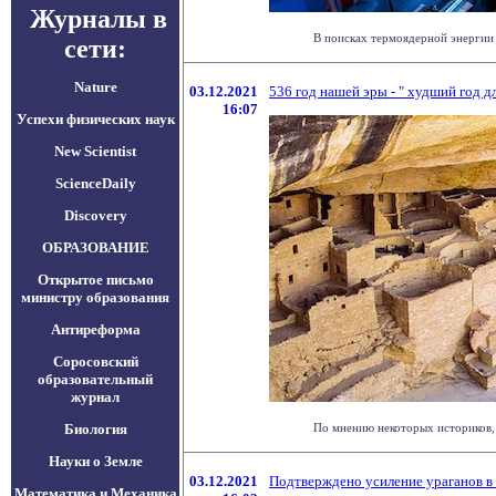
Журналы в
В поисках термоядерной энергии 
сети:
Nature
03.12.2021
536 год нашей эры - " худший год д
16:07
Успехи физических наук
New Scientist
ScienceDaily
Discovery
ОБРАЗОВАНИЕ
Открытое письмо
министру образования
Антиреформа
Соросовский
образовательный
журнал
Биология
По мнению некоторых историков, 
Науки о Земле
03.12.2021
Подтверждено усиление ураганов в
Математика и Механика