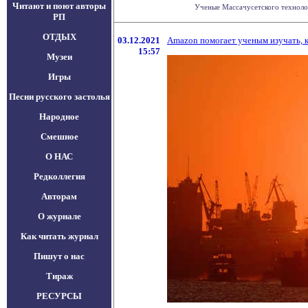
Читают и поют авторы
Ученые Массачусетского технологи
РП
ОТДЫХ
03.12.2021
Amazon помогает ученым изучать, к
15:57
Музеи
Игры
Песни русского застолья
Народное
Смешное
О НАС
Редколлегия
Авторам
О журнале
Как читать журнал
Пишут о нас
Тираж
РЕСУРСЫ