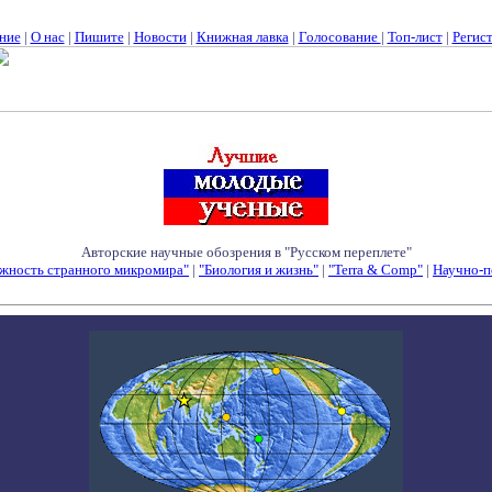
ние
|
О нас
|
Пишите
|
Новости
|
Книжная лавка
|
Голосование
|
Топ-лист
|
Регис
Авторские научные обозрения в "Русском переплете"
жность странного микромира"
|
"Биология и жизнь"
|
"Terra & Comp"
|
Научно-п
Семинары - Конференции - Симпозиумы - Конкурсы