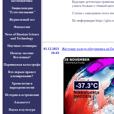
космонавтика
Будущие детекторы гравитац
узнать больше о тёмной мате
Энциклопедия
"Естествознание"
Статья с описанием этого но
Журнальный зал
По информации https://glas.
Физматлит
News of Russian Science
and Technology
Научные семинары
01.12.2021
Жестокие холода обрушились на Ев
16:43
Почему молчит
Вселенная?
Парниковая катастрофа
Кто перым провел
клонирование?
Хронология и
парахронология
История и астрономия
Альмагест
Наука и культура