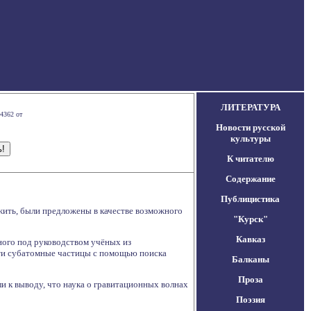
ЛИТЕРАТУРА
4362 от
Новости русской
культуры
К читателю
Содержание
Публицистика
жить, были предложены в качестве возможного
"Курск"
Кавказ
ного под руководством учёных из
эти субатомные частицы с помощью поиска
Балканы
Проза
и к выводу, что наука о гравитационных волнах
Поэзия