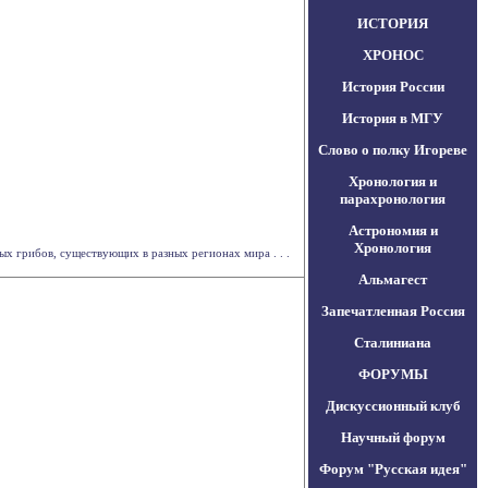
ИСТОРИЯ
ХРОНОС
История России
История в МГУ
Слово о полку Игореве
Хронология и
парахронология
Астрономия и
Хронология
х грибов, существующих в разных регионах мира . . .
Альмагест
Запечатленная Россия
Сталиниана
ФОРУМЫ
Дискуссионный клуб
Научный форум
Форум "Русская идея"