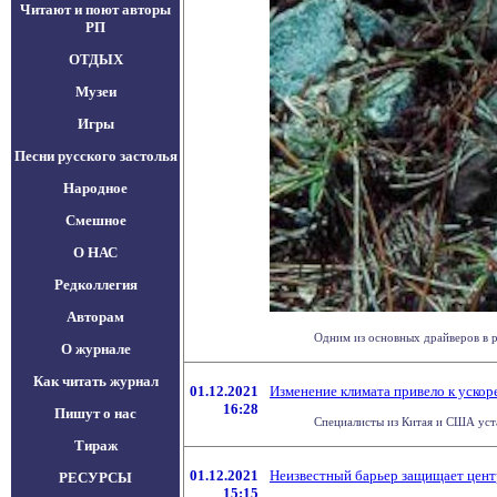
Читают и поют авторы
РП
ОТДЫХ
Музеи
Игры
Песни русского застолья
Народное
Смешное
О НАС
Редколлегия
Авторам
Одним из основных драйверов в р
О журнале
Как читать журнал
01.12.2021
Изменение климата привело к ускор
16:28
Пишут о нас
Специалисты из Китая и США уста
Тираж
01.12.2021
Неизвестный барьер защищает цент
РЕСУРСЫ
15:15