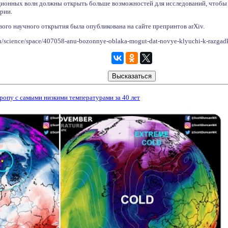
ионных волн должны открыть больше возможностей для исследований, чтобы 
рии.
вого научного открытия была опубликована на сайте препринтов arXiv.
ru/science/space/407058-anu-bozonnye-oblaka-mogut-dat-novye-klyuchi-k-razgad
ропу с самыми низкими температурами за 40 лет