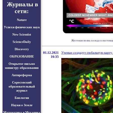
Журналы в
сети:
Nature
Успехи физических наук
New Scientist
Жестокая волна холода в настоящ
ScienceDaily
Discovery
01.12.2021
Ученые создадут глобальную карту
ОБРАЗОВАНИЕ
16:35
Открытое письмо
министру образования
Антиреформа
Соросовский
образовательный
журнал
Биология
Науки о Земле
Математика и Механика