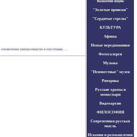
"Кошачий ящик"
"Золотые прииски"
"Сердитые стрелы"
КУЛЬТУРА
Афиша
Новые передвижники
отключения электроэнергии и опустошая . . .
Фотогалерея
Музыка
"Неизвестные" музеи
Риторика
Русские храмы и
монастыри
Видеоархив
ФИЛОСОФИЯ
Современная русская
мысль
Искания и размышления