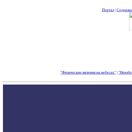
Портал
|
Содержа
"Физические явления на небесах"
|
"Неизбе