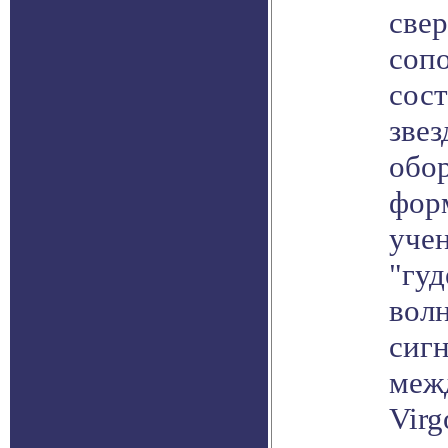
све
соп
сос
зве
обор
фор
уче
"гу
волн
сиг
меж
Virg