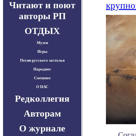
Читают и поют
крупно
авторы РП
ОТДЫХ
Музеи
Игры
Песни русского застолья
Народное
Смешное
О НАС
Редколлегия
Авторам
О журнале
Согл