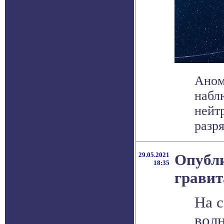
Аном
набл
нейт
разря
29.05.2021
Опубли
18:35
гравит
На 
вол