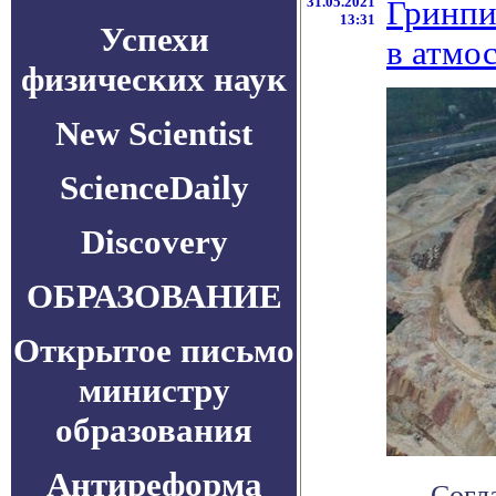
31.05.2021
Гринпи
13:31
Успехи
в атмо
физических наук
New Scientist
ScienceDaily
Discovery
ОБРАЗОВАНИЕ
Открытое письмо
министру
образования
Антиреформа
Согл