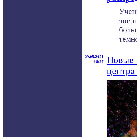
Учен
энер
боль
темно
29.05.2021
Новые 
18:27
центра