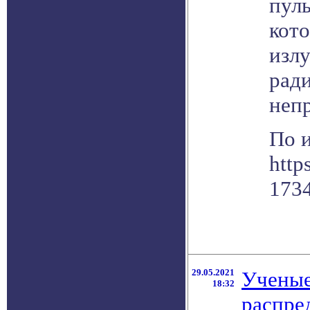
пул
кото
изл
рад
неп
По 
http
173
29.05.2021
Ученые
18:32
распре