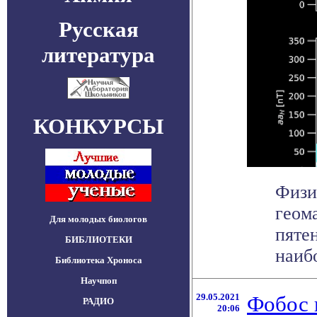
Русская
литература
КОНКУРСЫ
Физи
геом
Для молодых биологов
пятен
БИБЛИОТЕКИ
наибо
Библиотека Хроноса
Научпоп
29.05.2021
Фобос 
РАДИО
20:06