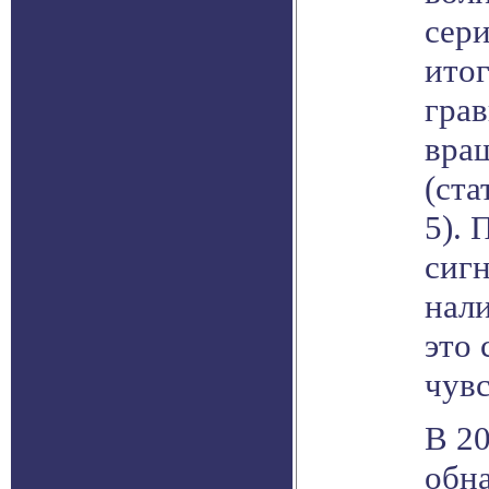
сери
ито
гра
вра
(ста
5). 
сиг
нали
это 
чув
В 2
обн