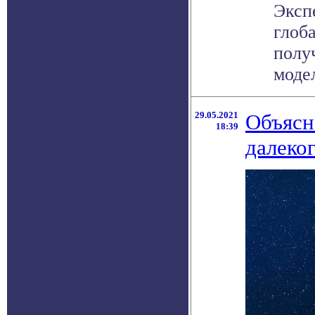
Эксп
глоб
полу
модел
29.05.2021
Объясн
18:39
далеко