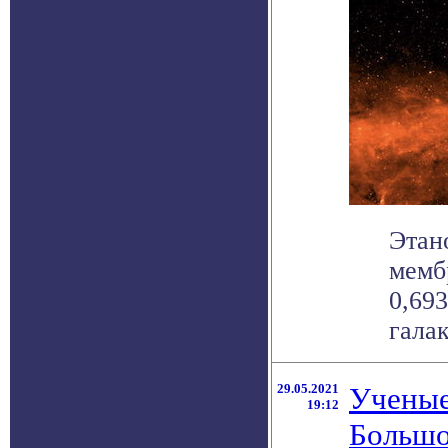
Этан
мемб
0,69
галак
29.05.2021
Ученые
19:12
Большо