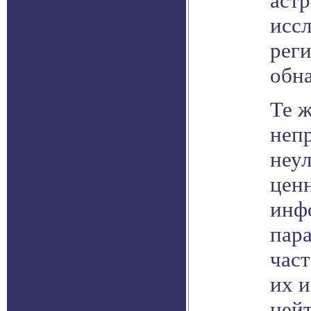
аст
иссл
реги
обн
Те ж
неп
неу
ценн
инфо
пара
част
их и
ней