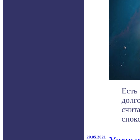
Есть
долг
счит
споко
29.05.2021