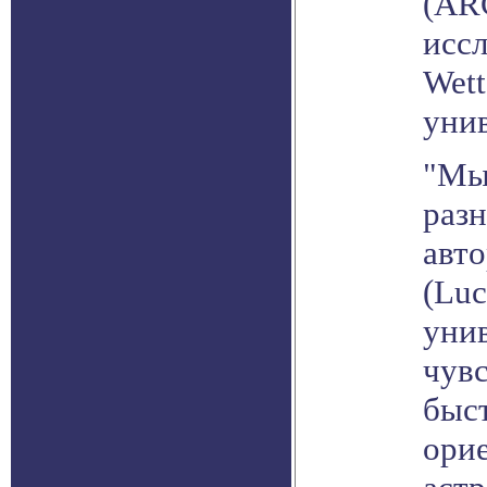
(ARC
иссл
Wett
унив
"Мы
разн
авт
(Luc
уни
чув
быст
ори