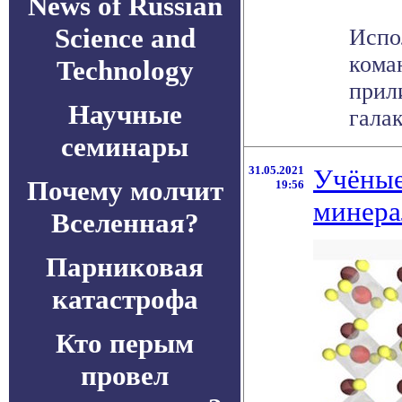
News of Russian
Science and
Испо
кома
Technology
прил
Научные
галак
семинары
31.05.2021
Учёные
Почему молчит
19:56
минера
Вселенная?
Парниковая
катастрофа
Кто перым
провел