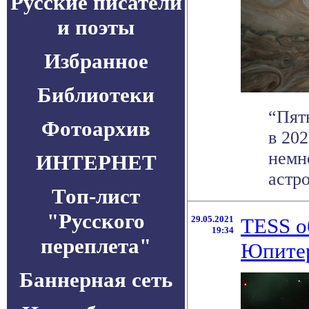
Русские писатели
и поэты
Избранное
Библиотеки
“Пят
Фотоархив
в 202
немн
ИНТЕРНЕТ
астр
Топ-лист
"Русского
29.05.2021
TESS о
19:34
переплета"
Юпите
Баннерная сеть