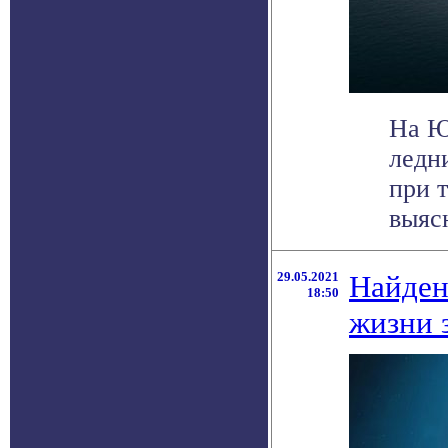
На Ю
ледн
при 
выясн
29.05.2021
Найден
18:50
жизни 