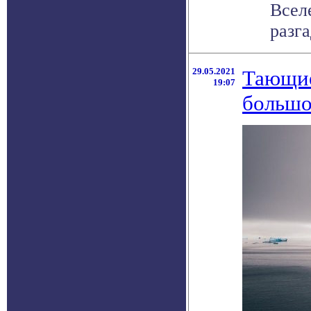
Всел
разга
29.05.2021
Тающие
19:07
большо