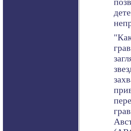
поз
дете
неп
"Ка
гра
загл
звез
зах
прив
пер
гра
Авст