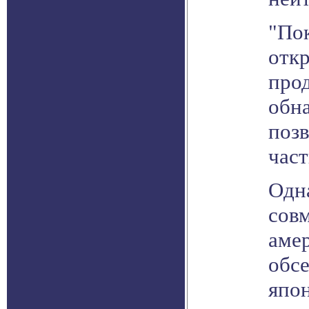
"По
отк
про
обн
позв
част
Одна
сов
аме
обсе
япо