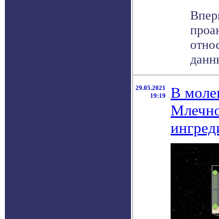
Впер
проа
отно
данн
29.05.2021
В моле
19:19
Млечно
ингред