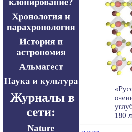
клонирование?
Хронология и
парахронология
История и
астрономия
Альмагест
Наука и культура
«Рус
Журналы в
очень
углу
сети:
180 л
Nature