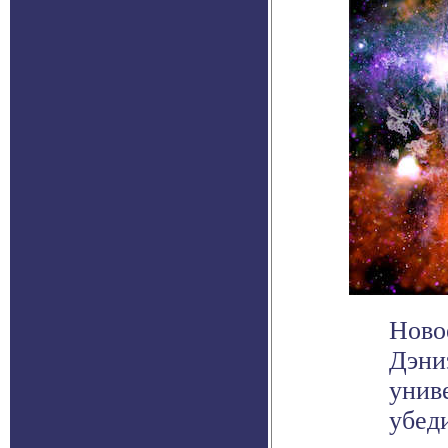
Ново
Дэни
унив
убеди