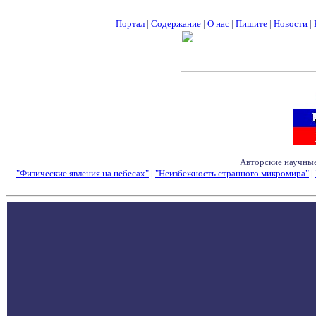
Портал
|
Содержание
|
О нас
|
Пишите
|
Новости
|
Авторские научные
"Физические явления на небесах"
|
"Неизбежность странного микромира"
|
Семинары - Конфе