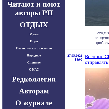
Читают и поют
авторы РП
ОТДЫХ
Сегодня
Музеи
концепц
Игры
проблемы
Песни русского застолья
Народное
27.05.2021
Военные СШ
18:00
отправлять
Смешное
О НАС
Редколлегия
Авторам
О журнале