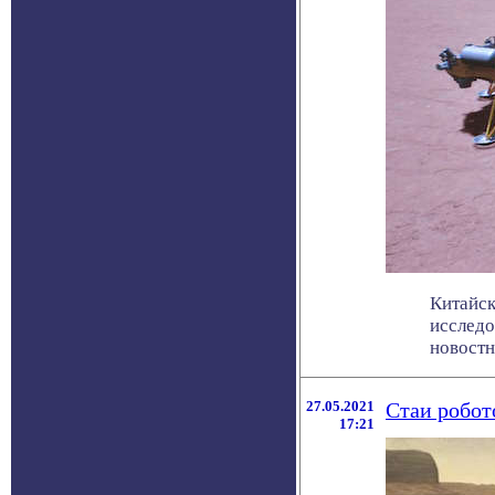
Китайск
исследо
новостно
27.05.2021
Стаи робот
17:21