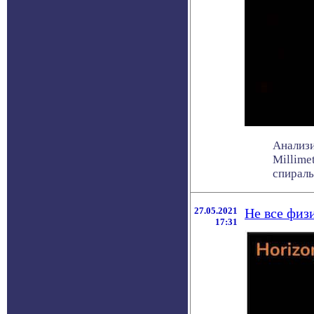
Анализи
Millime
спираль
27.05.2021
Не все физ
17:31