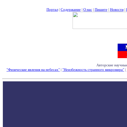
Портал
|
Содержание
|
О нас
|
Пишите
|
Новости
|
Авторские научные
"Физические явления на небесах"
|
"Неизбежность странного микромира"
|
Семинары - Конфе