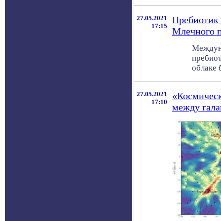
27.05.2021
Пребиотик 
17:15
Млечного 
Междуна
пребио
облаке б
27.05.2021
«Космическ
17:10
между гал