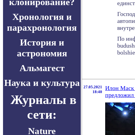
клонирование?
единст
Господ
Хронология и
автоп
парахронология
внутре
По инф
История и
budush
астрономия
bolshi
Альмагест
Наука и культура
27.05.2021
Илон Маск 
18:40
предложил 
Журналы в
сети:
Nature