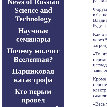
News of Russian
различ
Science and
Форум 
в Санк
Technology
Владив
будут 
Научные
Как от
семинары
через 
затрон
Почему молчит
«То, ч
Вселенная?
переме
исслед
Парниковая
заявле
катастрофа
Кроме 
перспе
Кто перым
электр
самолё
провел
«Весь 