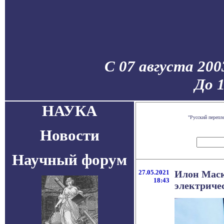
С 07 августа 200
До 
НАУКА
"Русский перепл
Новости
Научный форум
27.05.2021
Илон Маск 
18:43
электриче