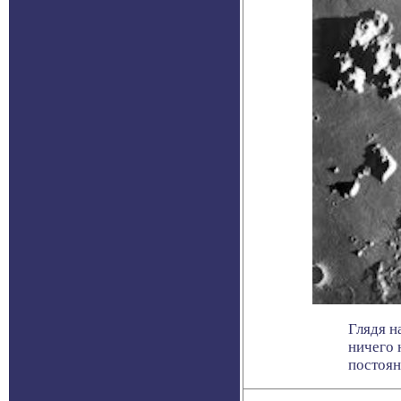
Глядя н
ничего 
постоянн