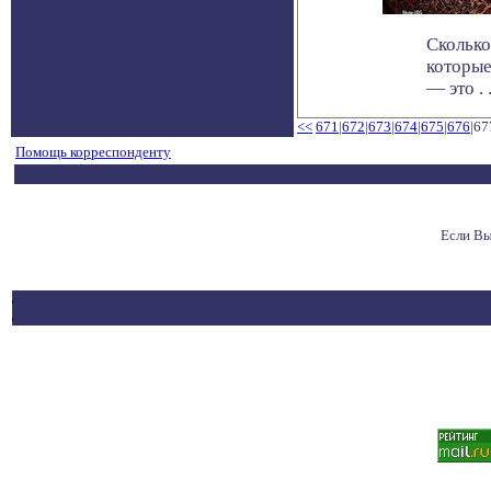
Сколько
которые
— это . .
<<
671
|
672
|
673
|
674
|
675
|
676
|67
Помощь корреспонденту
Если Вы