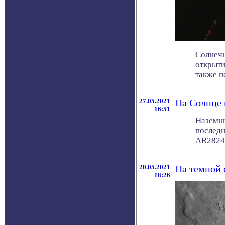
Солнечн
открыти
также по
27.05.2021
На Солнце 
16:51
Наземны
последн
AR2824 
20.05.2021
На темной 
18:26