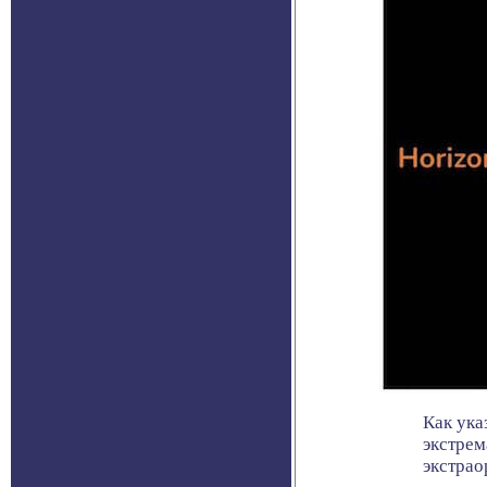
Как ука
экстрем
экстраор