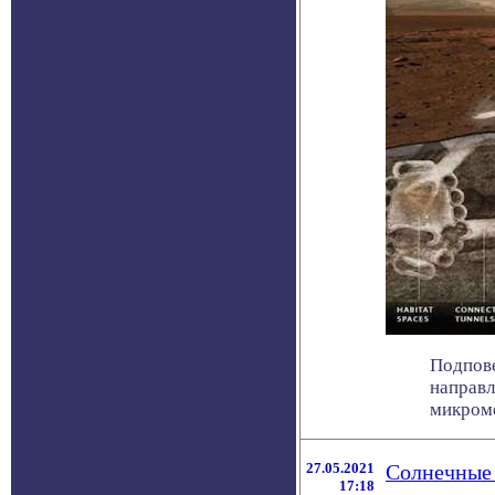
Подпове
направл
микроме
27.05.2021
Солнечные 
17:18