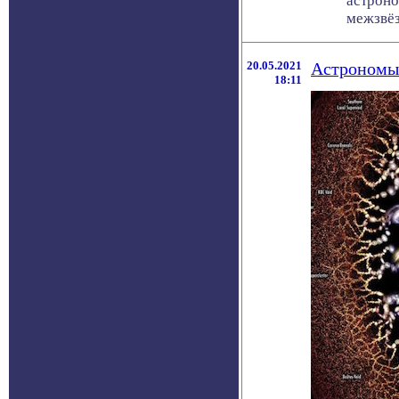
астроно
межзвёз
20.05.2021
Астрономы 
18:11