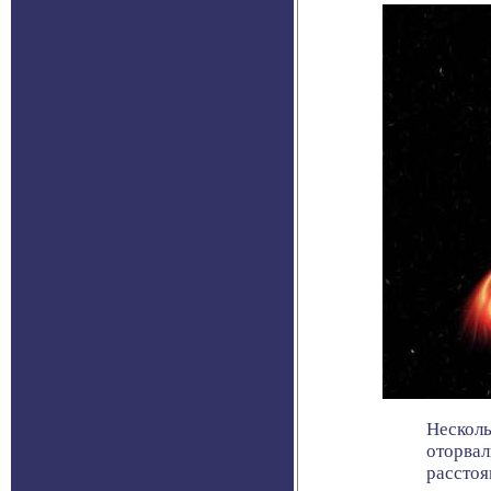
Несколь
оторвал
расстоян