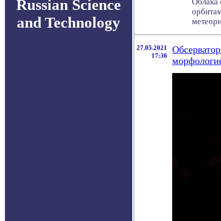
Russian Science
Облака 
орбитам
and Technology
метеорны
27.05.2021
Обсерватор
17:36
морфологи