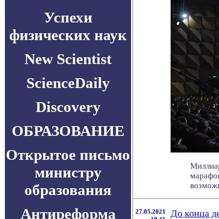
Успехи
физических наук
New Scientist
ScienceDaily
Discovery
ОБРАЗОВАНИЕ
Открытое письмо
Миллиар
министру
марафон
возможно
образования
Антиреформа
27.05.2021
До конца д