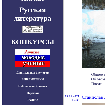
Русская
литература
КОНКУРСЫ
Для молодых биологов
Общее к
Об этом
БИБЛИОТЕКИ
После . .
Библиотека Хроноса
Научпоп
19.05.2021
Станислав 
РАДИО
15:39