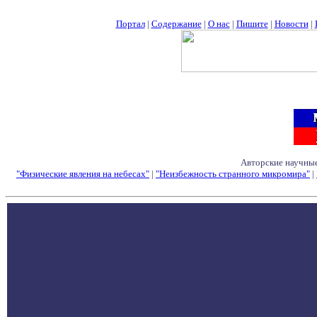
Портал
|
Содержание
|
О нас
|
Пишите
|
Новости
|
Авторские научные
"Физические явления на небесах"
|
"Неизбежность странного микромира"
|
Семинары - Конфе