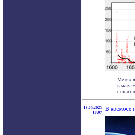
Метеоро
в мае. 
ставит их
18.05.2021
В космосе 
18:07