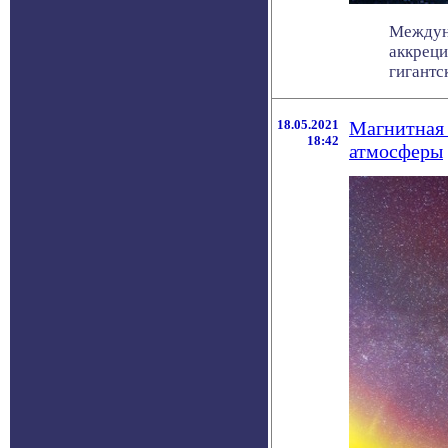
Междун
аккреци
гигантск
18.05.2021
Магнитная 
18:42
атмосферы