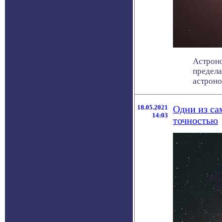
Астроно
предела
астроном
18.05.2021
Одни из са
14:03
точностью