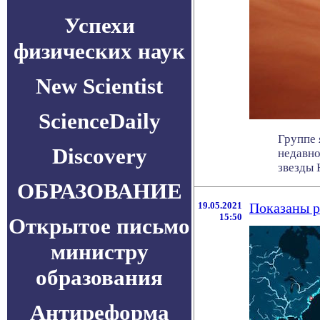
Успехи
физических наук
New Scientist
ScienceDaily
Группе 
Discovery
недавно
звезды H
ОБРАЗОВАНИЕ
19.05.2021
Показаны р
15:50
Открытое письмо
министру
образования
Антиреформа