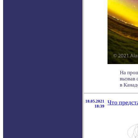
На прош
вызвав 
в Канаде
18.05.2021
Что предст
18:39