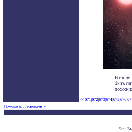
В июне 
быть пя
похожих 
<<
671
|
672
|
673
|
674
|
675
|
676
|
67
Помощь корреспонденту
Если Вы