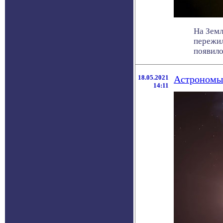
На Земл
пережил
появило
18.05.2021
Астрономы 
14:11