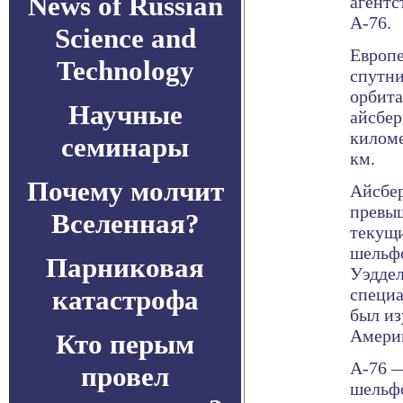
News of Russian
агентс
А-76.
Science and
Европе
Technology
спутни
орбита
Научные
айсбер
киломе
семинары
км.
Почему молчит
Айсбер
превыш
Вселенная?
текущи
шельфо
Парниковая
Уэддел
катастрофа
специа
был и
Амери
Кто перым
А-76 —
провел
шельфо