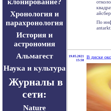
клонирование?
отколо
квадра
Хронология и
айсбер
парахронология
По инф
antark
История и
астрономия
Альмагест
19.05.2021
В диске ок
15:58
Наука и культура
Журналы в
сети:
Nature