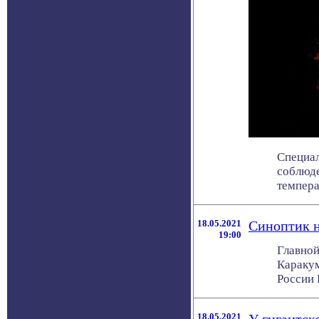
Специал
соблюде
температ
18.05.2021
Синоптик н
19:00
Главной
Каракум
России Р
18.05.2021