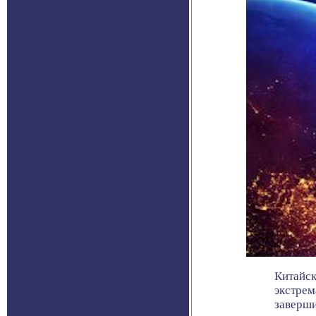
Китайск
экстрем
завершит