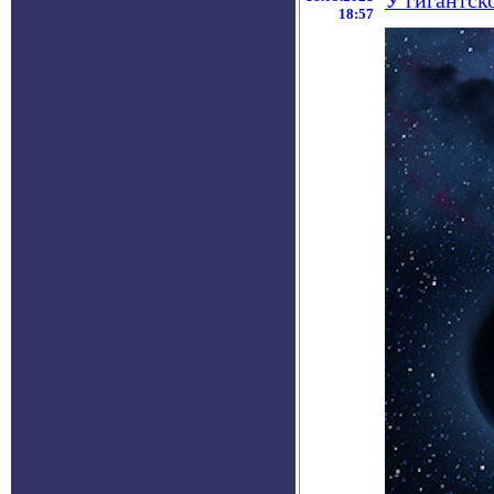
У гигантск
18:57