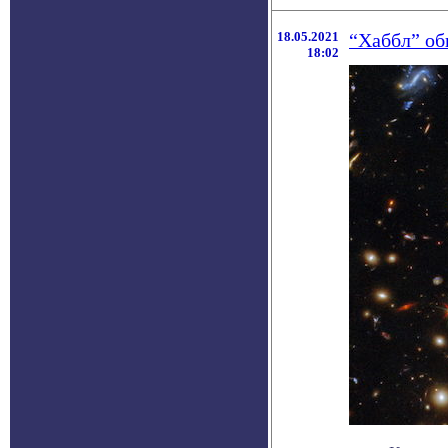
18.05.2021
“Хаббл” об
18:02