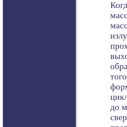
Ког
мас
мас
изл
прох
выхо
обра
того
форм
цикл
до м
све