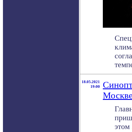
Спец
клим
согл
темпе
18.05.2021
Синопт
19:00
Москв
Глав
приш
этом