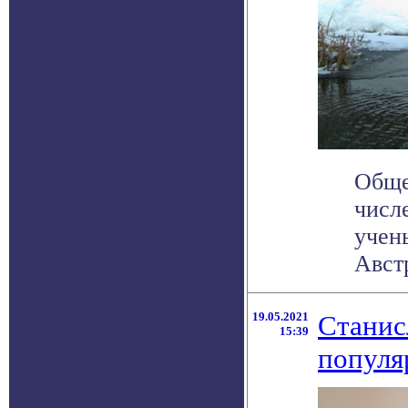
Обще
числ
учен
Австр
19.05.2021
Станис
15:39
популя