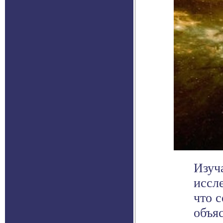
Изуч
иссл
что 
объяс