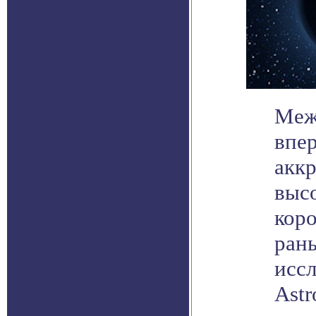
Меж
впе
акк
выс
коро
ран
иссл
Astr