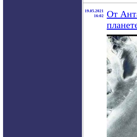
19.05.2021
От Ант
16:02
планет