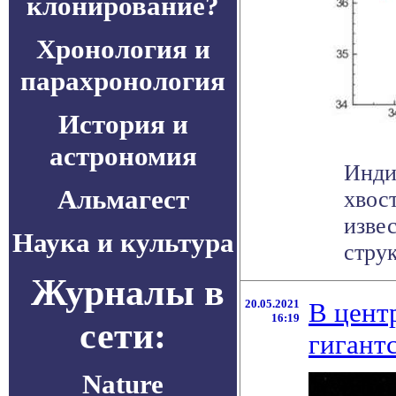
клонирование?
Хронология и
парахронология
История и
астрономия
Инди
Альмагест
хвос
изве
Наука и культура
струк
Журналы в
20.05.2021
В цент
16:19
сети:
гигант
Nature