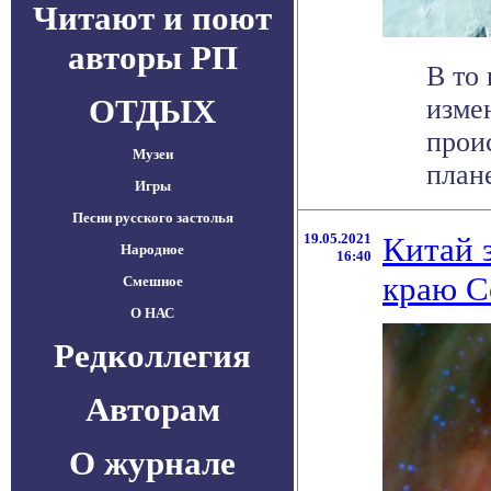
Читают и поют
авторы РП
В то
ОТДЫХ
изме
прои
Музеи
плане
Игры
Песни русского застолья
19.05.2021
Китай 
Народное
16:40
краю С
Смешное
О НАС
Редколлегия
Авторам
О журнале