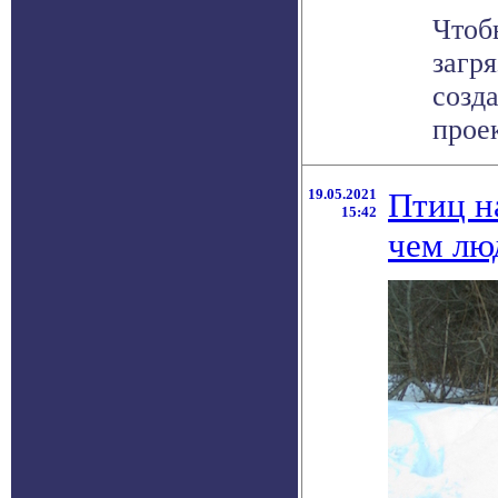
Чтоб
загр
созд
проек
19.05.2021
Птиц н
15:42
чем лю