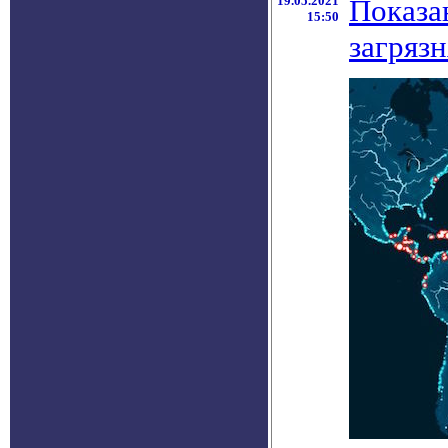
19.05.2021
Показа
15:50
загряз