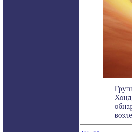
Груп
Хонд
обна
возле