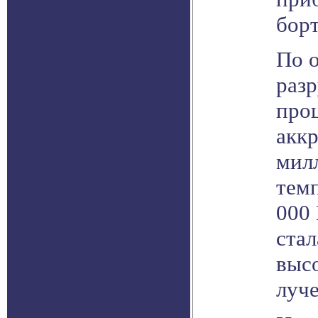
бор
По о
разр
проц
акк
милл
темп
000 
ста
выс
луче