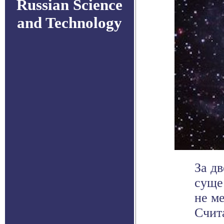
Russian Science
and Technology
За д
суще
не м
Счита