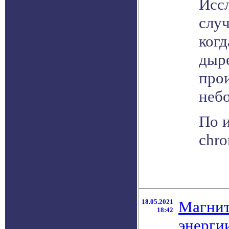
Иссл
случ
когд
дыре
прои
неб
По и
chro
18.05.2021
Магнит
18:42
энерги