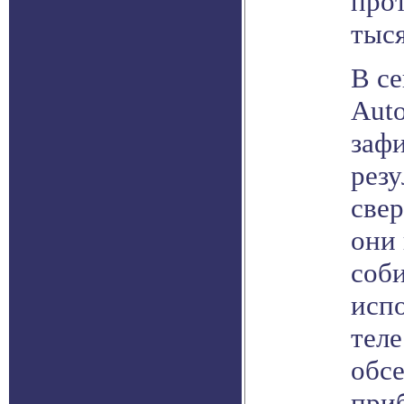
прот
тыс
В се
Auto
зафи
рез
све
они
соби
исп
тел
обсе
приб