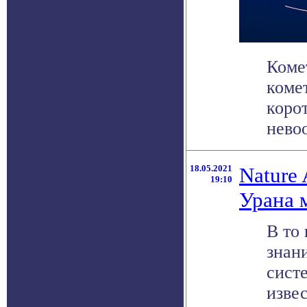
Коме
коме
коро
невоо
18.05.2021
Nature
19:10
Урана 
В то
знан
сист
извес