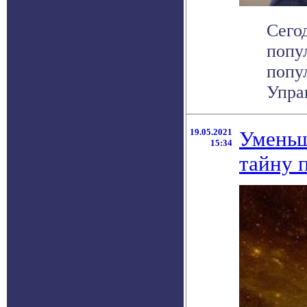
Сего
попу
попу
Упра
19.05.2021
Уменьш
15:34
тайну 