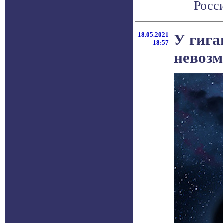
Росси
18.05.2021
У гига
18:57
невозм