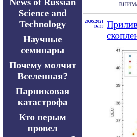
News of Russian
внима
Science and
Technology
20.05.2021
Прилив
16:33
скопле
Научные
семинары
Почему молчит
Вселенная?
Парниковая
катастрофа
Кто перым
провел