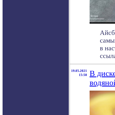
Айсб
самы
в на
ссыла
19.05.2021
В диск
15:58
водяно