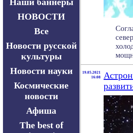
Наши баннеры
НОВОСТИ
Согл
Все
севе
Новости русской
холо
мощн
культуры
Новости науки
19.05.2021
Астрон
16:08
Космические
развит
новости
Афиша
The best of