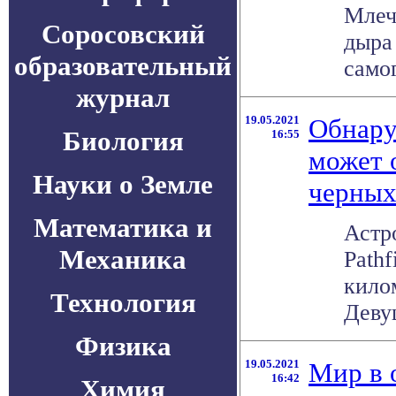
Млеч
Соросовский
дыра 
образовательный
само
журнал
19.05.2021
Обнару
Биология
16:55
может 
Науки о Земле
черных
Математика и
Астр
Механика
Path
кило
Технология
Девуш
Физика
19.05.2021
Мир в 
16:42
Химия