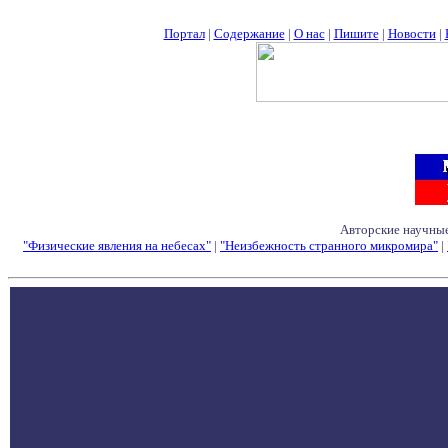
Портал
|
Содержание
|
О нас
|
Пишите
|
Новости
|
Авторские научные
"Физические явления на небесах"
|
"Неизбежность странного микромира"
|
Семинары - Конфе