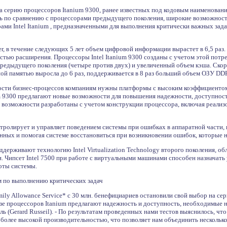
а серию процессоров Itanium 9300, ранее известных под кодовым наименование
ь по сравнению с процессорами предыдущего поколения, широкие возможност
ами Intel Itanium , предназначенными для выполнения критически важных зад
r, в течение следующих 5 лет объем цифровой информации вырастет в 6,5 раз.
тью расширения. Процессоры Intel Itanium 9300 созданы с учетом этой потре
редыдущего поколения (четыре против двух) и увеличенный объем кэша. Скор
ной памятью выросла до 6 раз, поддерживается в 8 раз больший объем ОЗУ DD
сти бизнес-процессов компаниям нужны платформы с высоким коэффициентом 
um 9300 предлагают новые возможности для повышения надежности, доступности и
ые возможности разработаны с учетом конструкции процессора, включая реализов
тролирует и управляет поведением системы при ошибках в аппаратной части,
нных и помогая системе восстановиться при возникновении ошибок, которые н
ддерживают технологию Intel Virtualization Technology второго поколения, 
. Чипсет Intel 7500 при работе с виртуальными машинами способен назначат
оты системы.
 по выполнению критических задач
ly Allowance Service* с 30 млн. бенефициариев остановили свой выбор на сер
азе процессоров Itanium предлагают надежность и доступность, необходимые на
 (Gerard Russeil). - По результатам проведенных нами тестов выяснилось, чт
более высокой производительностью, что позволяет нам объединить нескольк