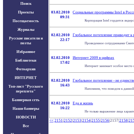
Поиск
Проекты
03.02.2010
Социальные программы Intel в Росс
09:31
Посещаемость
Корпорация Intel гордится лидерс
Журналы
02.02.2010
Глобальное потепление приводит к 
Русские писатели и
22:17
поэты
Проведенное сотрудниками Смитсо
Избранное
02.02.2010
Интернет 2009 в цифрах
Библиотеки
17:02
Интернет занимает особое место в
Фотоархив
ИНТЕРНЕТ
02.02.2010
Глобальное потепление - не единств
16:43
Топ-лист "Русского
Напомним, что поводом к данной 
переплета"
Баннерная сеть
02.02.2010
Еда и жизнь
16:22
Наши баннеры
Не только выражение лица характе
НОВОСТИ
<<
2151
|
2152
|
2153
|
2154
|
2155
|
2156
|2157|
2158
|
21
Все