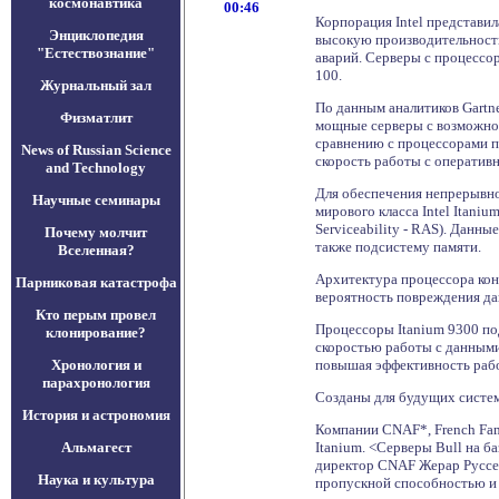
космонавтика
00:46
Корпорация Intel представил
Энциклопедия
высокую производительност
"Естествознание"
аварий. Серверы с процессор
100.
Журнальный зал
По данным аналитиков Gartne
Физматлит
мощные серверы с возможнос
сравнению с процессорами п
News of Russian Science
скорость работы с оператив
and Technology
Для обеспечения непрерывно
Научные семинары
мирового класса Intel Itani
Serviceability - RAS). Данн
Почему молчит
также подсистему памяти.
Вселенная?
Архитектура процессора кон
Парниковая катастрофа
вероятность повреждения да
Кто перым провел
Процессоры Itanium 9300 по
клонирование?
скоростью работы с данными
Хронология и
повышая эффективность раб
парахронология
Созданы для будущих систем
История и астрономия
Компании CNAF*, French Fami
Альмагест
Itanium. <Серверы Bull на б
директор CNAF Жерар Руссель
Наука и культура
пропускной способностью и 