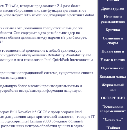
м Tukwila, которые предлагают в 2-4 раза более
Драматургия
и масштабирования и новые функции для защиты от
ач, используют 80% компаний, входящих в рейтинг Global
Искания и
размышления
 Учитывая это, компаниям требуются новые, более
Критика
бности. Они содержат в два раза больше ядер по
ость обмена данными между ядрами в 9 раз быстрее,
Сомнения и
R3.
споры
готовности. В дополнение к гибкой архитектуре
Новые книги
 удобства обслуживания (Reliability, Availability and
анную в нем технологию Intel QuickPath Interconnect, а
У нас в гостях
Издательство
 прошивке и операционной системе, существенно снижая
Книжная лавка
ельзя исправить.
Журнальный
обладающую более высокой производительностью и
зал
ь устройства ввода/вывода информации напрямую,
ОБОЗРЕНИЯ
"Классики и
современники"
верах Bull NovaScale* GCOS с процессорами Intel
м для решения задач критической важности, - говорит IT-
"Слово о..."
о процессоры Intel Itanium 9300 обладают бóльшей
о разрозненных центров обработки данных в один>.
"Тайная