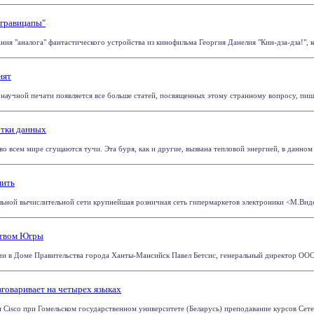
"гравицапы"
ия "аналога" фантастического устройства из кинофильма Георгия Данелия "Кин-дза-дза!", ко
нят
 научной печати появляется все больше статей, посвященных этому странному вопросу, пише
отки данных
 всем мире сгущаются тучи. Эта буря, как и другие, вызвана тепловой энергией, в данном с
мить
льной вычислительной сети крупнейшая розничная сеть гипермаркетов электроники <М.Видео>
ством Югры
ечи в Доме Правительства города Ханты-Мансийск Павел Бетсис, генеральный директор ООО 
зговаривает на четырех языках
Cisco при Гомельском государственном университете (Беларусь) преподавание курсов Сетево