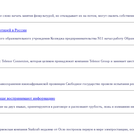
бе слово начать занятия физкультурой, но откладывает их на потом, могут свалить собственну
отицей в России
ного образовательного учреждения Колледжа предпринимательства N11 начал работу Образова
с Telenor Connexion, которая целиком принадлежит компании Telenor Group и занимает шест
равоохранения южноафриканской провинции Свободное государство провели испытания решени
лучше воспринимают информацию
щие на двух языках, ориентируются в разговоре и распознают грубость, ложь и излишнюю ин
рвежская компания Statkraft недалеко от Осло построила первую в мире электростанцию, осн