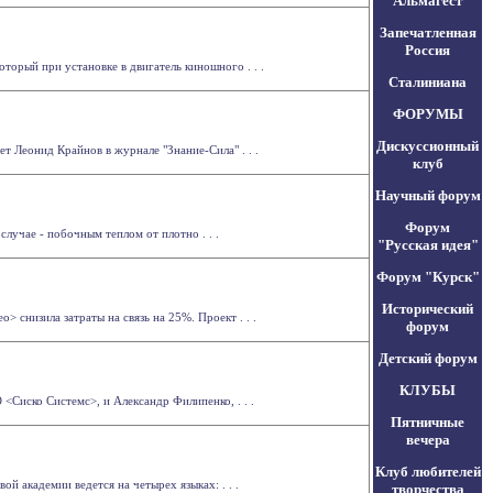
Альмагест
Запечатленная
Россия
торый при установке в двигатель киношного . . .
Сталиниана
ФОРУМЫ
Дискуссионный
т Леонид Крайнов в журнале "Знание-Сила" . . .
клуб
Научный форум
Форум
лучае - побочным теплом от плотно . . .
"Русская идея"
Форум "Курск"
Исторический
 снизила затраты на связь на 25%. Проект . . .
форум
Детский форум
КЛУБЫ
<Сиско Системс>, и Александр Филипенко, . . .
Пятничные
вечера
Клуб любителей
й академии ведется на четырех языках: . . .
творчества