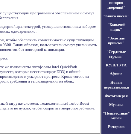
история
творений"
ью с существующим программным обеспечением и смогут
"Книга писем"
беспечения.
"Кошачий
огоядерной архитектурой, усовершенствованным набором
ящик"
данных одновременно.
"Золотые
азом, чтобы обеспечить совместимость с существующим
прииски"
 9300. Таким образом, пользователи смогут увеличивать
понентов, без повторной компиляции.
"Сердитые
стрелы"
гресс
КУЛЬТУРА
 те же компоненты платформы Intel QuickPath
реимуществ, которые несет стандарт DD3) и общий
Афиша
 производство и ускоряют прогресс. Кроме того, они
ергопотребления и тепловыделения на обеих
Новые
передвижники
Фотогалерея
кой загрузке системы. Технология Intel Turbo Boost
Музыка
огда это не нужно, чтобы сократить энергопотребление.
"Неизвестные"
музеи
Риторика