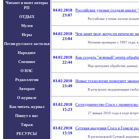
Читают и поют авторы
РП
04.02.2010
Российские ученые создали аналог 
23:07
ОТДЫХ
Российские ученые начали испытан
Музеи
04.02.2010
Чем занят мозг, когда он ничем не за
Игры
23:04
Начиная примерно с 1997 года, в
Песни русского застолья
Народное
04.02.2010
Как создать "зеленый" центр обраб
Смешное
22:44
Над центрами обработки данных во
О НАС
Редколлегия
03.02.2010
Новые технологии помогают эконо
23:49
Авторам
В результате модернизации глоба
О журнале
03.02.2010
Сотрудничество Cisco с правитель
Как читать журнал
15:23
27 января 2010 года в ходе встр
Пишут о нас
Тираж
03.02.2010
Сетевая академия Cisco в Гомеле ра
15:19
РЕСУРСЫ
В региональной Сетевой академии 