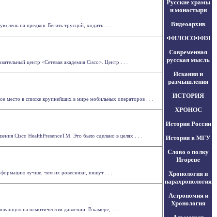
Русские храмы
и монастыри
Видеоархив
ю лень на предков. Бегать трусцой, ходить . . .
ФИЛОСОФИЯ
Современная
русская мысль
тельный центр <Сетевая академия Cisco>. Центр . . .
Искания и
размышления
ИСТОРИЯ
ое место в списке крупнейших в мире мобильных операторов . . .
ХРОНОС
История России
я Cisco HealthPresenceTM. Это было сделано в целях . . .
История в МГУ
Слово о полку
Игореве
формацию лучше, чем их ровесники, пишут . . .
Хронология и
парахронология
Астрономия и
Хронология
ованную на осмотическом давлении. В камере, . . .