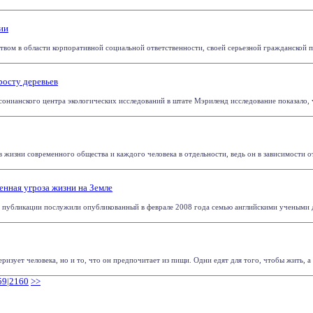
ии
твом в области корпоративной социальной ответственности, своей серьезной гражданской по
росту деревьев
нианского центра экологических исследований в штате Мэриленд исследование показало, что
 жизни современного общества и каждого человека в отдельности, ведь он в зависимости от
енная угроза жизни на Земле
публикации послужили опубликованный в феврале 2008 года семью английскими учеными до
ризует человека, но и то, что он предпочитает из пищи. Одни едят для того, чтобы жить, а д
59
|
2160
>>