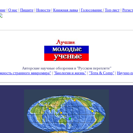
ние
|
О нас
|
Пишите
|
Новости
|
Книжная лавка
|
Голосование
|
Топ-лист
|
Регис
Авторские научные обозрения в "Русском переплете"
жность странного микромира"
|
"Биология и жизнь"
|
"Terra & Comp"
|
Научно-п
Семинары - Конференции - Симпозиумы - Конкурсы