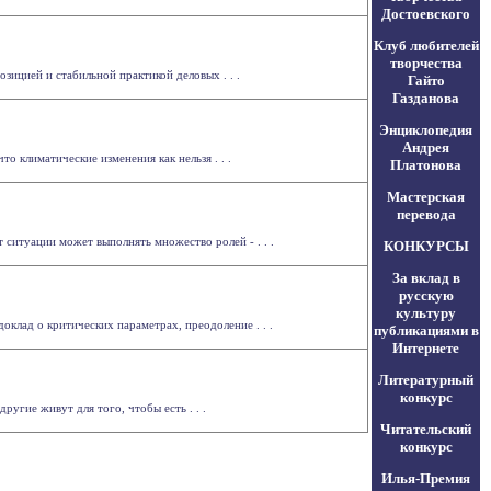
Достоевского
Клуб любителей
творчества
зицией и стабильной практикой деловых . . .
Гайто
Газданова
Энциклопедия
Андрея
 климатические изменения как нельзя . . .
Платонова
Мастерская
перевода
 ситуации может выполнять множество ролей - . . .
КОНКУРСЫ
За вклад в
русскую
культуру
клад о критических параметрах, преодоление . . .
публикациями в
Интернете
Литературный
конкурс
ругие живут для того, чтобы есть . . .
Читательский
конкурс
Илья-Премия