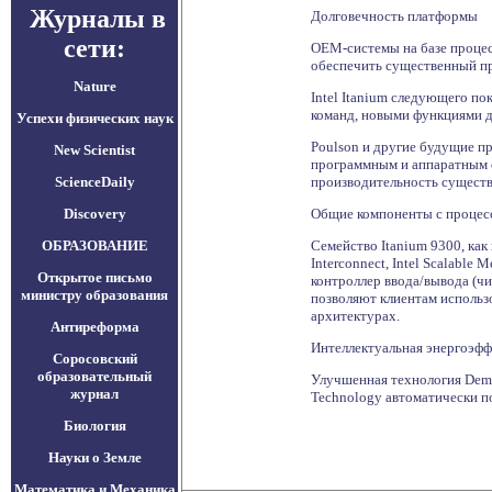
Журналы в
Долговечность платформы
сети:
OEM-системы на базе процес
обеспечить существенный пр
Nature
Intel Itanium следующего п
команд, новыми функциями д
Успехи физических наук
Poulson и другие будущие п
New Scientist
программным и аппаратным о
ScienceDaily
производительность существ
Discovery
Общие компоненты с процесс
ОБРАЗОВАНИЕ
Семейство Itanium 9300, ка
Interconnect, Intel Scalable
Открытое письмо
контроллер ввода/вывода (чи
министру образования
позволяют клиентам использо
архитектурах.
Антиреформа
Интеллектуальная энергоэфф
Соросовский
образовательный
Улучшенная технология Deman
журнал
Technology автоматически по
Биология
Науки о Земле
Математика и Механика