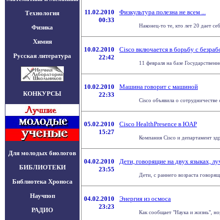
11.02.2010
Физкультура полезна не всем ...
Технология
00:33
Наконец-то те, кто лет 20 дает се
Физика
Химия
10.02.2010
Cisco включается в борьбу с безраб
Русская литература
22:42
11 февраля на базе Государствен
10.02.2010
Машина говорит с машиной
КОНКУРСЫ
22:33
Cisco объявила о сотрудничестве 
05.02.2010
Cisco HealthPresence в ЮАР
15:27
Компания Cisco и департамент зд
Для молодых биологов
04.02.2010
Дети, говорящие на двух языках, 
БИБЛИОТЕКИ
23:55
Дети, с раннего возраста говоря
Библиотека Хроноса
Научпоп
04.02.2010
Энергия из осмоса
23:23
РАДИО
Как сообщает "Наука и жизнь", но