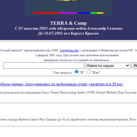
TERRA & Comp
С 07 августа 2003 года обозрение ведет Александр Семенов
До 10.07.2002 вел Кирилл Крылов
Русский переплет" зарегистрирован как СМИ.
Свидетельство
о регистрации в Министерстве печати РФ: Э
5 февраля 2001 года. При полном или частичном использовании
материалов ссылка на www.pereplet.ru обязательна.
Тип запроса:
"И"
"Или"
 объем данных, передаваемых по мобильным сетям, увеличится в 39 раз
ла результаты исследования Cisco Visual Networking Index (VNI) Global Mobile Data Forecas
ьском городе Каноас (штат Риу-Гранди-ду-Сул) заработает система видеомониторинга. В ее 