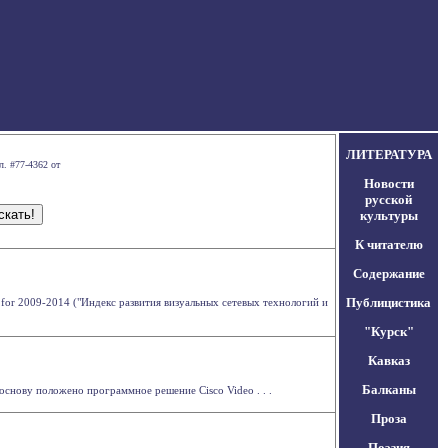
ЛИТЕРАТУРА
л. #77-4362 от
Новости
русской
культуры
К читателю
Содержание
Публицистика
t for 2009-2014 ("Индекс развития визуальных сетевых технологий и
"Курск"
Кавказ
Балканы
основу положено программное решение Cisco Video . . .
Проза
Поэзия