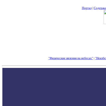
Портал
|
Содержа
"Физические явления на небесах"
|
"Неизбе