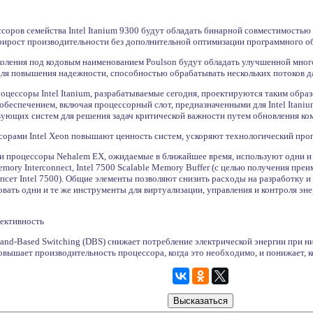
соров семейства Intel Itanium 9300 будут обладать бинарной совместимост
ирост производительности без дополнительной оптимизации программного о
околения под кодовым наименованием Poulson будут обладать улучшенной мн
ля повышения надежности, способностью обрабатывать нескольких потоков 
роцессоры Intel Itanium, разрабатываемые сегодня, проектируются таким обр
беспечением, включая процессорный слот, предназначенными для Intel Itanium
ующих систем для решения задач критической важности путем обновления ком
орами Intel Xeon повышают ценность систем, ускоряют технологический про
к и процессоры Nehalem EX, ожидаемые в ближайшее время, используют одни и
 Memory Interconnect, Intel 7500 Scalable Memory Buffer (с целью получения п
псет Intel 7500). Общие элементы позволяют снизить расходы на разработку и
вать одни и те же инструменты для виртуализации, управления и контроля эн
ективность
d-Based Switching (DBS) снижает потребление электрической энергии при низ
вышает производительность процессора, когда это необходимо, и понижает, к