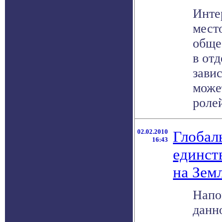
Инте
мест
обще
в отд
зави
може
ролей 
02.02.2010
Глобал
16:43
единст
на Зем
Напо
данн