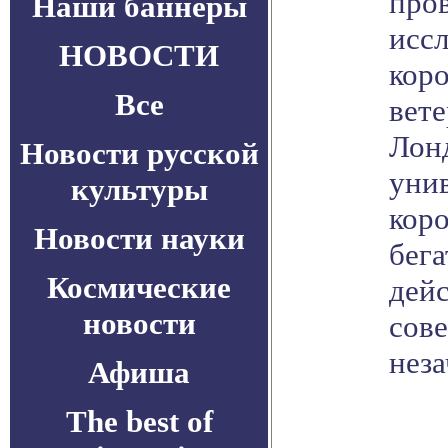
про
Наши баннеры
иссл
НОВОСТИ
кор
Все
вет
Лон
Новости русской
унив
культуры
кор
Новости науки
бега
Космические
дей
новости
сов
неза
Афиша
The best of