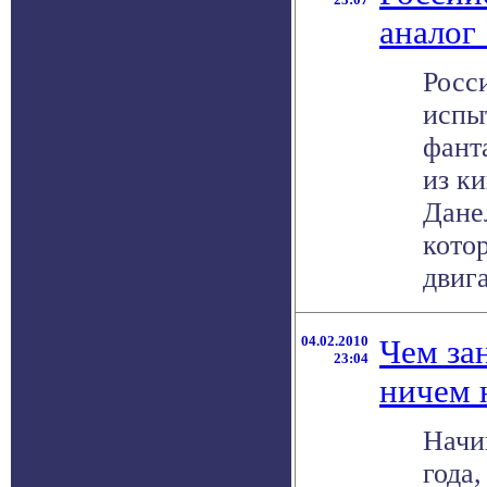
аналог
Росс
испы
фант
из к
Дане
кото
двига
04.02.2010
Чем зан
23:04
ничем 
Начи
года,