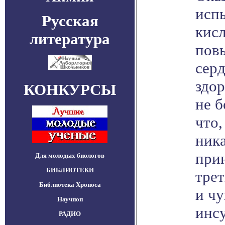
исп
Русская
кисл
литература
повы
сер
здор
КОНКУРСЫ
не б
что
ник
при
Для молодых биологов
БИБЛИОТЕКИ
трет
Библиотека Хроноса
и чу
Научпоп
инсу
РАДИО