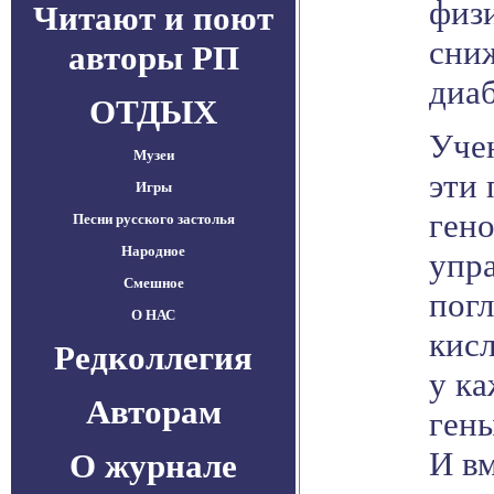
физи
Читают и поют
сниж
авторы РП
диаб
ОТДЫХ
Уче
Музеи
эти 
Игры
гено
Песни русского застолья
Народное
упр
Смешное
пог
О НАС
кисл
Редколлегия
у ка
Авторам
гены
И в
О журнале