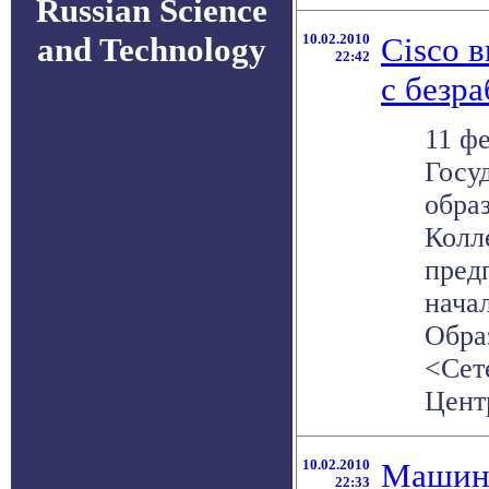
Russian Science
and Technology
10.02.2010
Cisco 
22:42
с безр
11 фе
Госу
обра
Колл
пред
нача
Обра
<Сет
Центр
10.02.2010
Машина
22:33