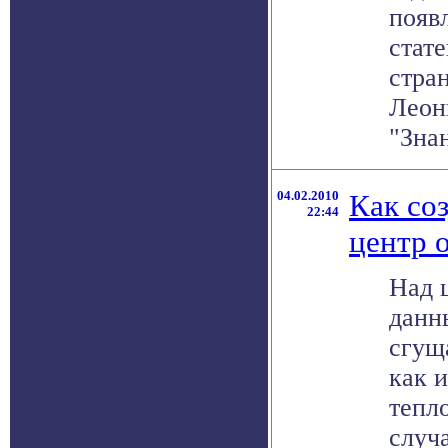
появ
стат
стра
Леон
"Знан
04.02.2010
Как со
22:44
центр 
Над 
данн
сгущ
как и
тепл
случ