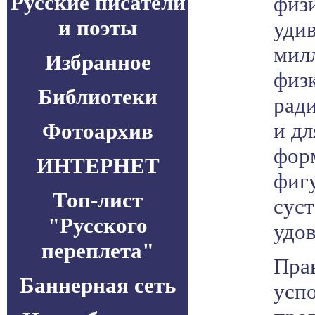
Русские писатели
физ
и поэты
уди
мил
Избранное
физк
Библиотеки
ради
и дл
Фотоархив
фор
ИНТЕРНЕТ
фиг
Топ-лист
суст
"Русского
удов
переплета"
Прав
Баннерная сеть
успо