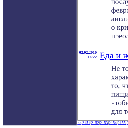
посл
февр
англ
о кр
преод
02.02.2010
Еда и 
16:22
Не т
харак
то, ч
пищи
чтоб
для т
<<
2151
|
2152
|
2153
|
2154
|
2155
|