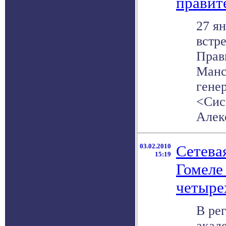
правит
27 ян
встр
Прав
Манс
гене
<Сис
Алекс
03.02.2010
Сетева
15:19
Гомеле
четыре
В ре
акад