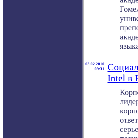
Гоме
унив
преп
акад
языках
03.02.2010
Социал
09:31
Intel в
Корпо
лиде
корп
отве
серь