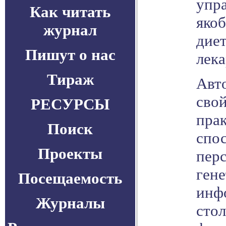
упр
Как читать
якоб
журнал
дие
Пишут о нас
лека
Тираж
Авт
свой
РЕСУРСЫ
пра
Поиск
спо
Проекты
пер
ген
Посещаемость
инф
Журналы
стол