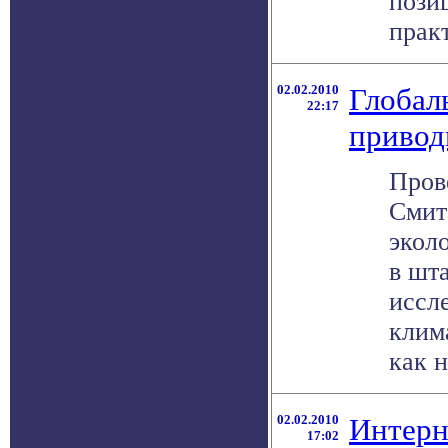
пози
практ
02.02.2010
Глобал
22:17
привод
Пров
Смит
экол
в шт
иссл
клим
как н
02.02.2010
Интерн
17:02