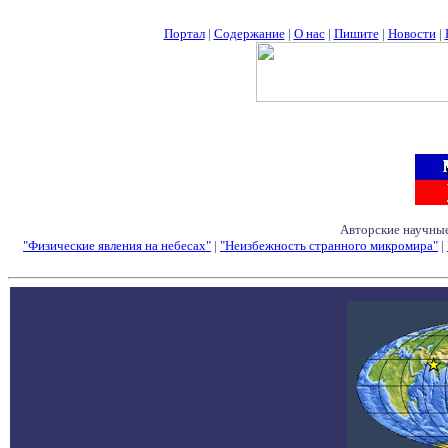
Портал
|
Содержание
|
О нас
|
Пишите
|
Новости
|
Авторские научные
"Физические явления на небесах"
|
"Неизбежность странного микромира"
|
Семинары - Конфе