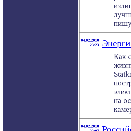
изли
лучш
пишут
04.02.2010
Энерги
23:23
Как 
жизн
Statk
пост
элек
на о
камере
04.02.2010
Россий
23:07