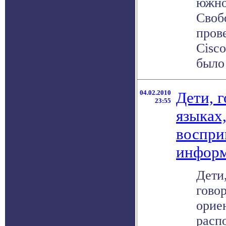
южно
Своб
пров
Cisc
было 
04.02.2010
Дети, 
23:55
языках
воспр
инфор
Дети,
гово
орие
расп