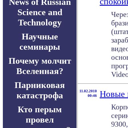
спокой
News of Russian
Science and
Чере
Technology
браз
(шта
Научные
зара
семинары
виде
осно
Почему молчит
прог
Вселенная?
Video 
Парниковая
11.02.2010
Новые 
катастрофа
00:46
Корп
Кто перым
сери
провел
9300