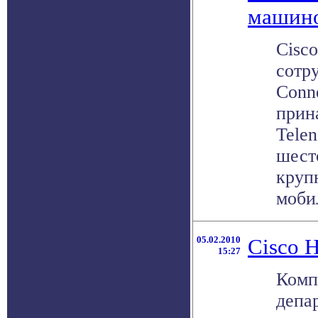
машин
Cisco
сотру
Conn
прин
Telen
шест
круп
мобил
05.02.2010
Cisco 
15:27
Комп
депа