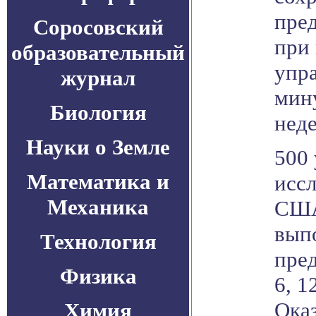
пре
Соросовский
при
образовательный
упр
журнал
мину
Биология
нед
Науки о Земле
500
Математика и
иссл
Механика
США
вып
Технология
пред
Физика
6, 1
Оказ
Химия