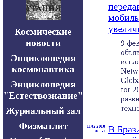
переда
мобиль
увеличи
Космические
новости
9 фев
объя
Энциклопедия
иссле
космонавтика
Netw
Globa
Энциклопедия
for 
"Естествознание"
разв
техно
Журнальный зал
Физматлит
11.02.2010
В Брази
00:51