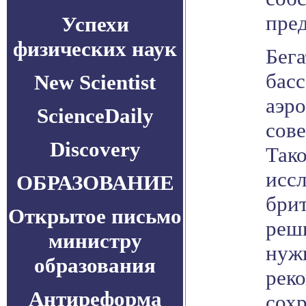
пред
Успехи
физических наук
Бега
басс
New Scientist
аэр
ScienceDaily
сов
Discovery
Так
исс
ОБРАЗОВАНИЕ
бри
Открытое письмо
реш
министру
нуж
образования
рек
Антиреформа
сохр