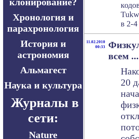
клонирование?
кодо
Tukw
Хронология и
в 2-4
парахронология
История и
11.02.2010
Физкул
00:33
астрономия
всем ...
Альмагест
Нако
20 д
Наука и культура
нача
Журналы в
физк
сети:
откл
пото
Nature
соб