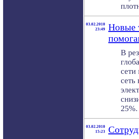
плотн
03.02.2010
Новые 
23:49
помога
В ре
глоб
сети
сеть
элек
снизи
25%. 
03.02.2010
Сотруд
15:23