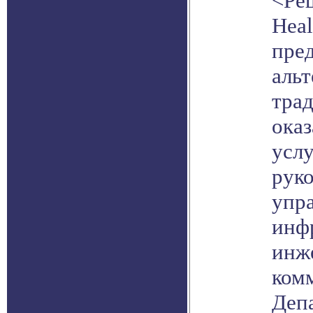
<Ре
Heal
пред
альт
тра
ока
услу
рук
упр
инф
инж
ком
Деп