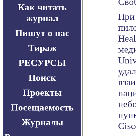
Своб
Как читать
При
журнал
пил
Пишут о нас
Heal
Тираж
мед
Univ
РЕСУРСЫ
уда
Поиск
взаи
Проекты
пац
неб
Посещаемость
пун
Журналы
Cisc