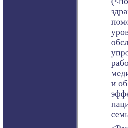
(<п
здр
пом
уро
обс
упр
рабо
мед
и о
эфф
пац
сем