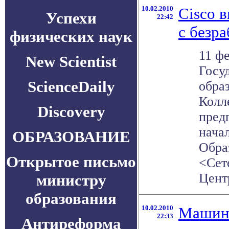
10.02.2010
Cisco 
Успехи
22:42
с безр
физических наук
11 фе
New Scientist
Госу
ScienceDaily
обра
Колл
Discovery
пред
нача
ОБРАЗОВАНИЕ
Обра
Открытое письмо
<Сет
Центр
министру
образования
10.02.2010
Машина
22:33
Антиреформа