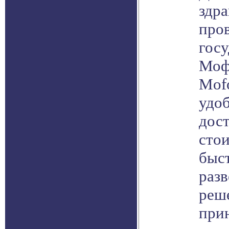
здр
про
гос
Моф
Mofo
удо
дос
сто
быс
разв
реш
при