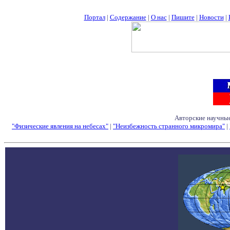
Портал
|
Содержание
|
О нас
|
Пишите
|
Новости
|
Авторские научные
"Физические явления на небесах"
|
"Неизбежность странного микромира"
|
Семинары - Конфе