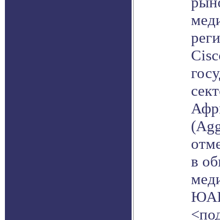
рын
мед
рег
Cisc
гос
сек
Афр
(Agg
отм
в о
мед
ЮАР
<по