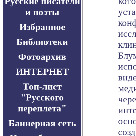
кот
Русские писатели
уста
и поэты
конф
Избранное
исс
Библиотеки
кли
Блу
Фотоархив
исп
ИНТЕРНЕТ
виде
Топ-лист
мед
"Русского
чер
переплета"
инт
осно
Баннерная сеть
соз