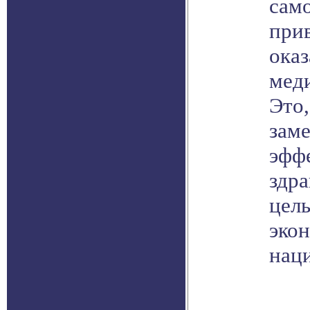
сам
прив
ока
мед
Это,
зам
эфф
здр
цель
эко
нац