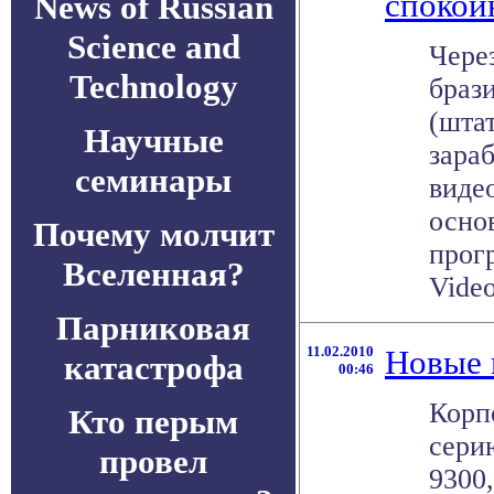
спокой
News of Russian
Science and
Чере
Technology
браз
(шта
Научные
зара
семинары
виде
осно
Почему молчит
прог
Вселенная?
Video 
Парниковая
11.02.2010
Новые 
катастрофа
00:46
Корп
Кто перым
сери
провел
9300