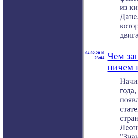
из к
Дане
кото
двига
04.02.2010
Чем зан
23:04
ничем 
Начи
года,
появ
стат
стра
Леон
"Знан