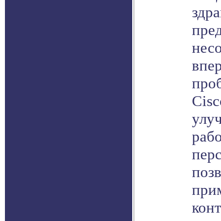
здр
пред
нес
впе
про
Cisc
улу
раб
перс
поз
при
кон