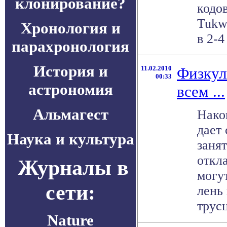
клонирование?
кодо
Tukw
Хронология и
в 2-4
парахронология
История и
11.02.2010
Физкул
00:33
астрономия
всем ...
Альмагест
Након
дает 
Наука и культура
заня
откл
Журналы в
могу
сети:
лень 
трусц
Nature