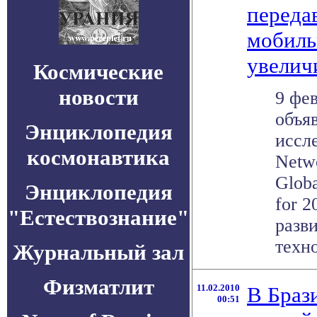
переда
мобиль
увеличи
Космические
новости
9 фев
объя
Энциклопедия
иссле
космонавтика
Netw
Globa
Энциклопедия
for 
"Естествознание"
разв
техно
Журнальный зал
Физматлит
11.02.2010
В Брази
00:51