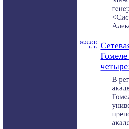
гене
<Сис
Алекс
03.02.2010
Сетева
15:19
Гомеле
четыре
В ре
акад
Гоме
унив
преп
акад