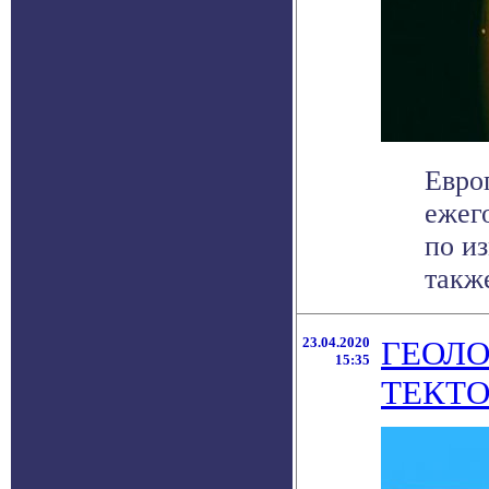
Евро
ежег
по и
также
23.04.2020
ГЕОЛО
15:35
ТЕКТ