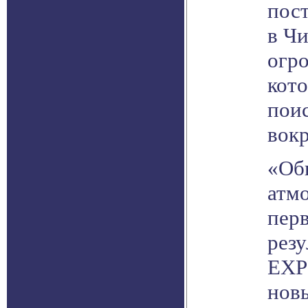
пос
в Чи
огр
кот
поис
вокр
«Об
атм
пер
резу
EXP
новы