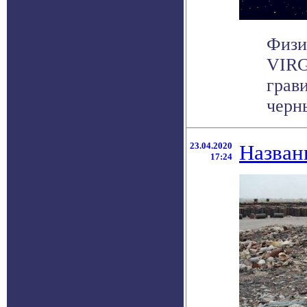
Физи
VIRG
грав
черны
23.04.2020
Назван
17:24