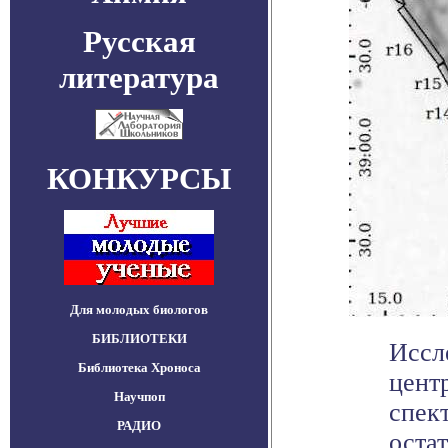
Русская
литература
КОНКУРСЫ
Для молодых биологов
БИБЛИОТЕКИ
Иссл
Библиотека Хроноса
цент
Научпоп
спек
РАДИО
остат