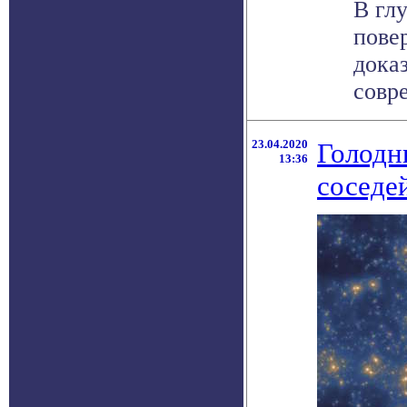
В гл
пове
доказ
совре
23.04.2020
Голодн
13:36
соседе