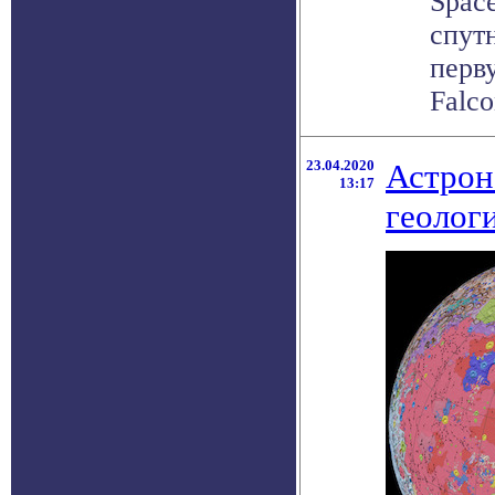
Spac
спут
перв
Falco
23.04.2020
Астрон
13:17
геолог