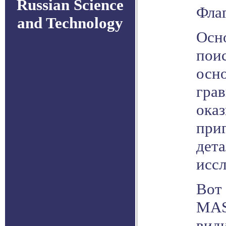
Russian Science
Фла
and Technology
Осн
поис
осн
гра
оказ
при
дета
иссл
Вот 
MAS
вид