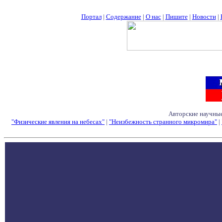
Портал
|
Содержание
|
О нас
|
Пишите
|
Новости
|
Авторские научные
"Физические явления на небесах"
|
"Неизбежность странного микромира"
|
Семинары - Конфе