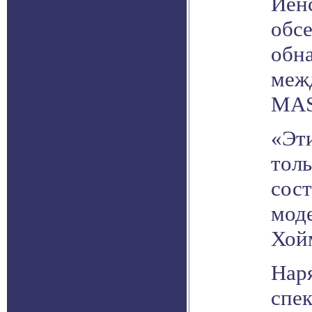
Йен
обсе
обн
меж
MAS
«Эт
толь
сост
моде
Хой
Нар
спе