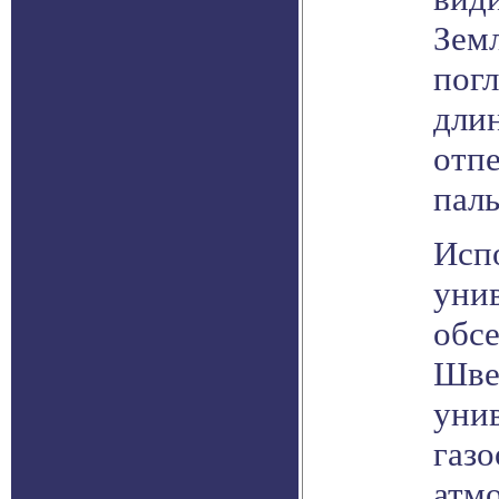
Зем
пог
длин
отпе
паль
Исп
унив
обсе
Шве
уни
газо
атм