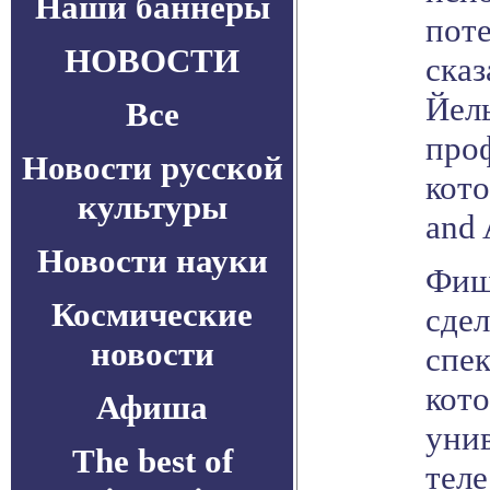
Наши баннеры
поте
НОВОСТИ
сказ
Йел
Все
про
Новости русской
кот
культуры
and 
Новости науки
Фиш
Космические
сде
новости
спек
кот
Афиша
унив
The best of
теле