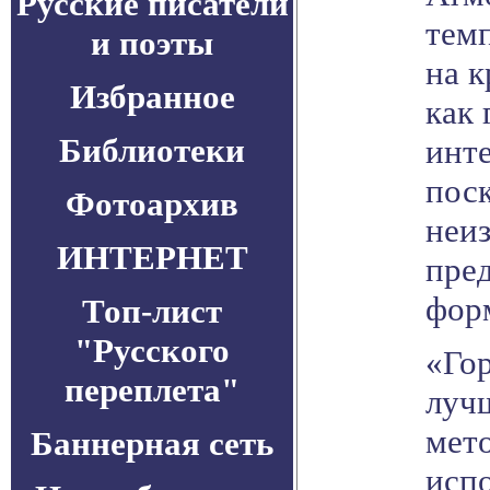
Русские писатели
темп
и поэты
на к
Избранное
как
Библиотеки
инт
пос
Фотоархив
неиз
ИНТЕРНЕТ
пре
фор
Топ-лист
"Русского
«Го
переплета"
луч
мето
Баннерная сеть
испо