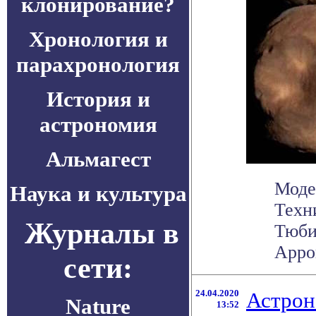
клонирование?
Хронология и
парахронология
История и
астрономия
Альмагест
Моде
Наука и культура
Техн
Журналы в
Тюби
Аррок
сети:
24.04.2020
Астрон
Nature
13:52