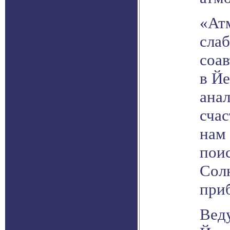
«Ат
слаб
соав
в Йе
анал
сча
нам 
поис
Сол
при
Вед