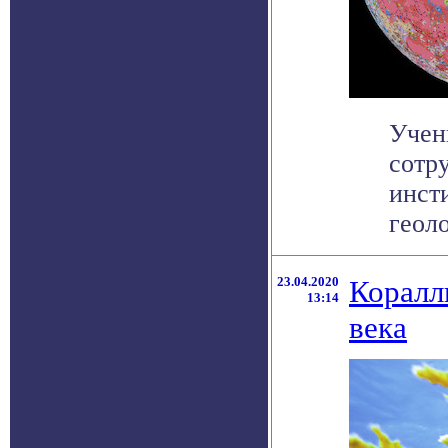
Учен
сотр
инст
геол
23.04.2020
Коралл
13:14
века