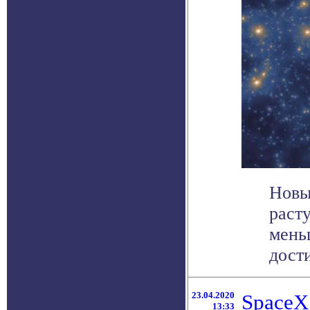
Новы
раст
мень
дости
23.04.2020
SpaceX
13:33