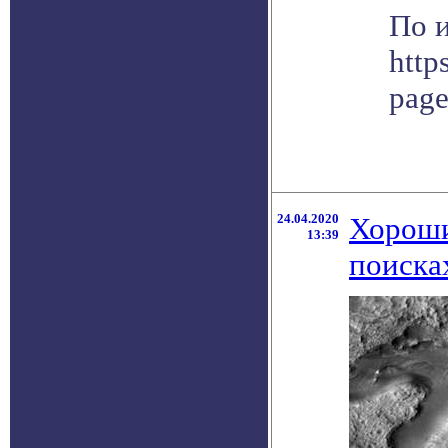
По 
http
pag
24.04.2020
Хороши
13:39
поиска