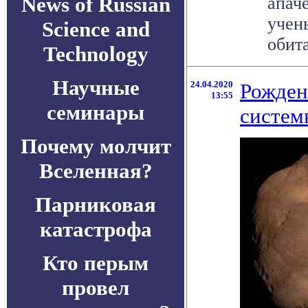
News of Russian
апач
учен
Science and
обит
Technology
Научные
24.04.2020
Рожден
13:55
семинары
систем
Почему молчит
Вселенная?
Парниковая
катастрофа
Кто перым
провел