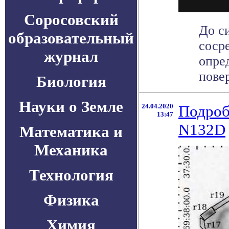
Соросовский
До с
образовательный
соср
журнал
опре
пове
Биология
Науки о Земле
24.04.2020
Подроб
13:47
N132D
Математика и
Механика
Технология
Физика
Химия