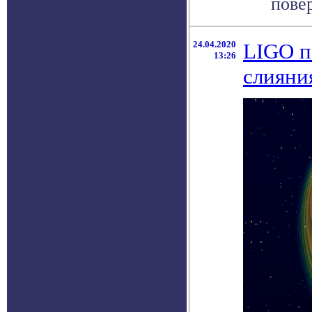
повер
24.04.2020
LIGO п
13:26
слияни