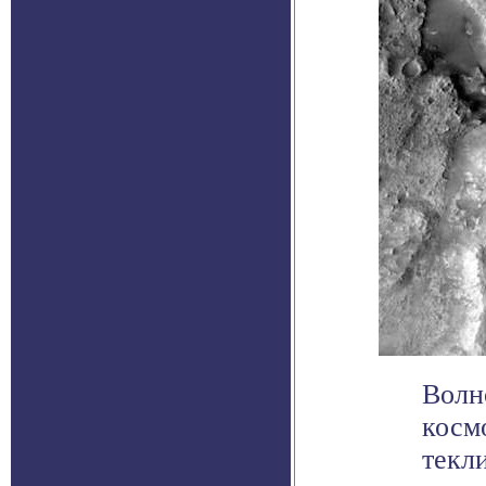
Волн
косм
текл