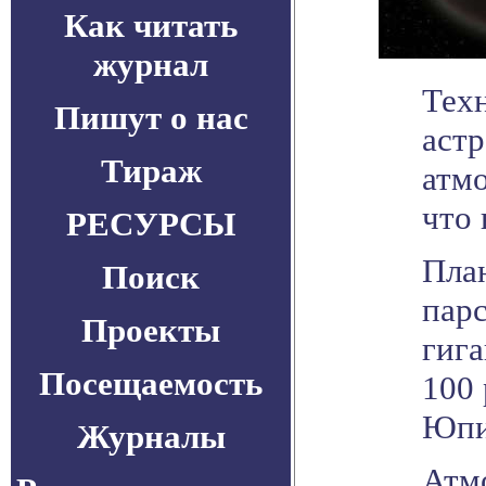
Как читать
журнал
Техн
Пишут о нас
астр
Тираж
атмо
что
РЕСУРСЫ
Пла
Поиск
парс
Проекты
гига
Посещаемость
100 
Юпи
Журналы
Атм