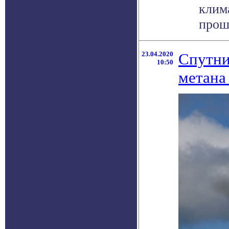
клим
прошл
23.04.2020
Спутни
10:50
метана