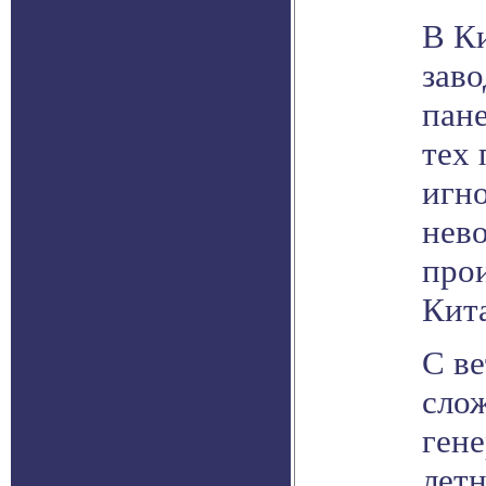
В Ки
заво
пане
тех 
игно
нев
про
Кита
С в
сло
гене
летн