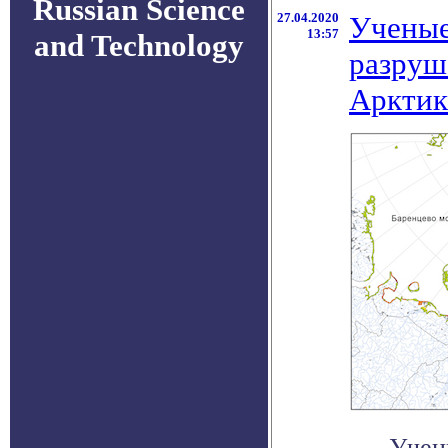
Russian Science
27.04.2020
Ученые
13:57
and Technology
разруш
Аркти
Учен