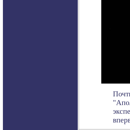
Почти
"Апо
эксп
вперв