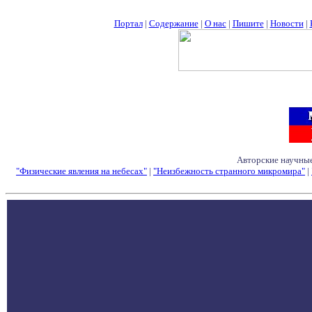
Портал
|
Содержание
|
О нас
|
Пишите
|
Новости
|
Авторские научные
"Физические явления на небесах"
|
"Неизбежность странного микромира"
|
Семинары - Конфе