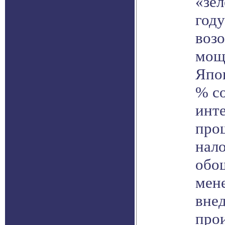
«зе
году
воз
мощн
Япо
% со
инте
про
нал
обош
мен
вне
про