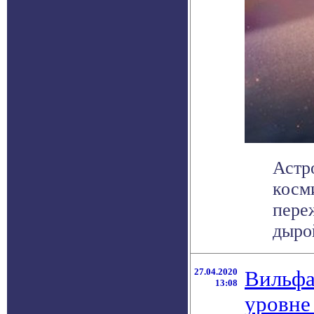
Астр
косм
пере
дырой
27.04.2020
Вильфа
13:08
уровне