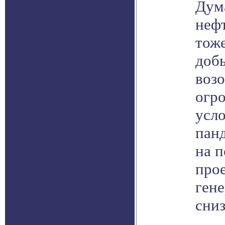
Дума
неф
тоже
доб
воз
огро
усл
пан
на 
прое
ген
сниз