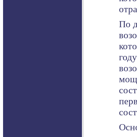
отра
По 
воз
кото
году
воз
мощ
сос
пер
сост
Осно