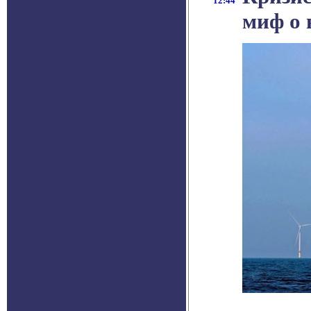
12:44
миф о 