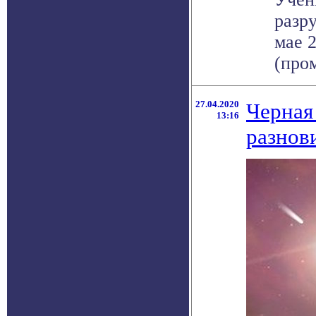
разр
мае 2
(пром
27.04.2020
Черная
13:16
разнов