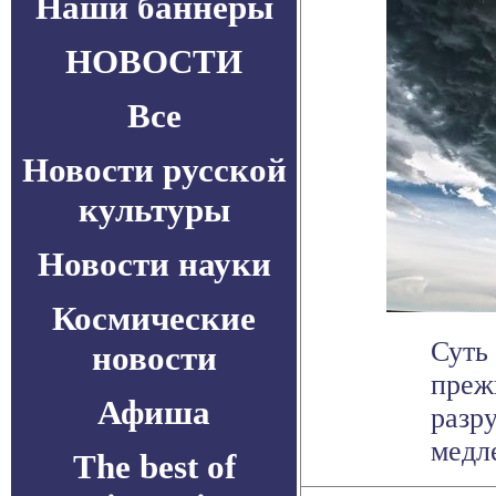
Наши баннеры
НОВОСТИ
Все
Новости русской
культуры
Новости науки
Космические
Суть 
новости
преж
Афиша
разр
медл
The best of