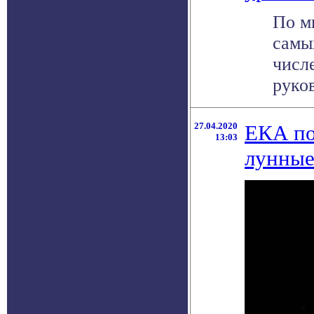
По м
самы
числ
руков
27.04.2020
ЕКА по
13:03
лунные