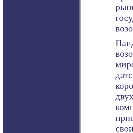
рын
гос
воз
Пан
воз
мир
датс
коро
двух
ком
прио
свои