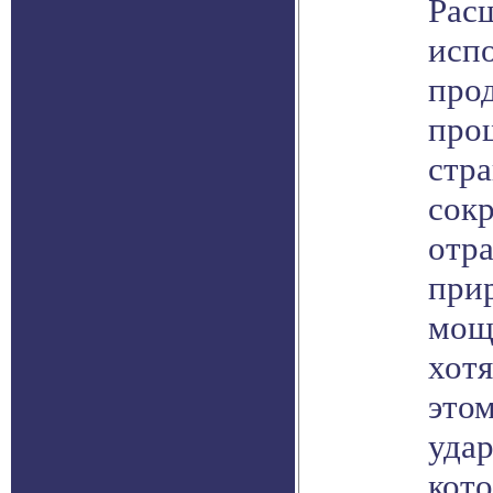
Рас
исп
прод
прош
стра
сокр
отра
при
мощн
хотя
это
удар
кото