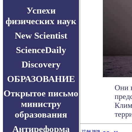
Успехи
физических наук
New Scientist
ScienceDaily
Discovery
ОБРАЗОВАНИЕ
Они 
Открытое письмо
пред
министру
Клим
образования
терри
Антиреформа
27.04.2020