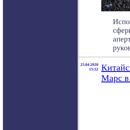
Испо
сфер
апер
руков
25.04.2020
Китайс
15:52
Марс в