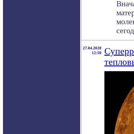
Внач
матер
моле
сегод
27.04.2020
Суперр
12:50
теплов