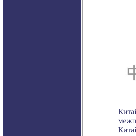
Кита
межп
Кита