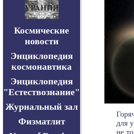
Космические
новости
Энциклопедия
космонавтика
Энциклопедия
"Естествознание"
Журнальный зал
Горя
Физматлит
для 
не т