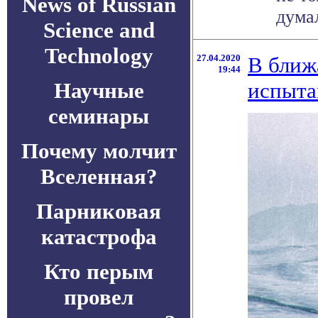
News of Russian
думал
Science and
Technology
27.04.2020
В ближ
19:44
Научные
испыта
семинары
Почему молчит
Вселенная?
Парниковая
катастрофа
Кто перым
провел