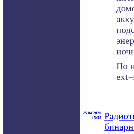
дом
акк
под
энер
ночн
По и
ext=
25.04.2020
Радиот
15:55
бинарн