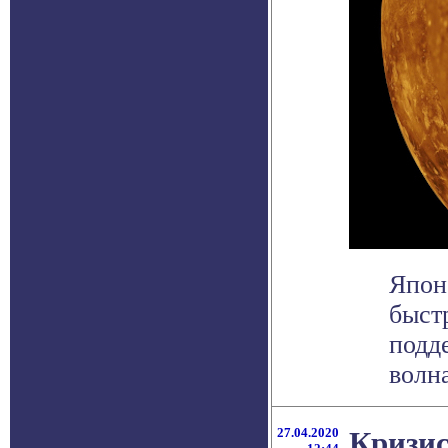
Япон
быст
подд
волна
27.04.2020
Кризис