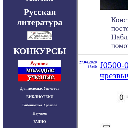
Русская
Конс
литература
пост
Набл
помо
КОНКУРСЫ
27.04.2020
J0500-
18:40
чрезвы
Для молодых биологов
БИБЛИОТЕКИ
Библиотека Хроноса
Научпоп
РАДИО