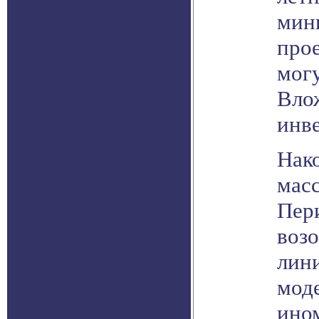
мини
прое
мог
Вло
инв
Нако
масс
Пер
возо
лин
моде
ино