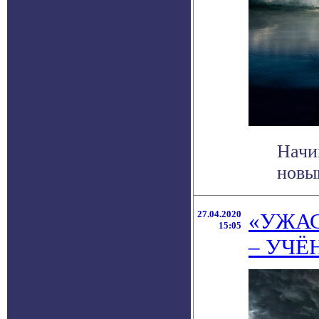
Начи
новы
27.04.2020
«УЖАС
15:05
– УЧЁ