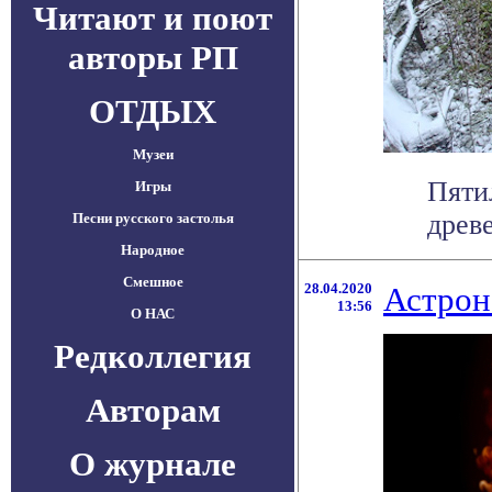
Читают и поют
авторы РП
ОТДЫХ
Музеи
Пяти
Игры
древ
Песни русского застолья
Народное
Смешное
28.04.2020
Астрон
13:56
О НАС
Редколлегия
Авторам
О журнале