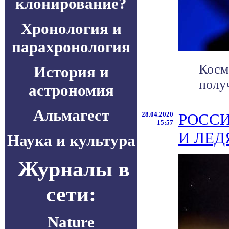
клонирование?
Хронология и
парахронология
Косм
История и
полу
астрономия
Альмагест
28.04.2020
РОССИ
15:57
И ЛЕД
Наука и культура
Журналы в
сети:
Nature