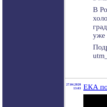
В Ро
холо
град
уже 
Подр
utm
27.04.2020
ЕКА по
13:03