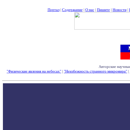
Портал
|
Содержание
|
О нас
|
Пишите
|
Новости
|
Авторские научные
"Физические явления на небесах"
|
"Неизбежность странного микромира"
|
Семинары - Конфе