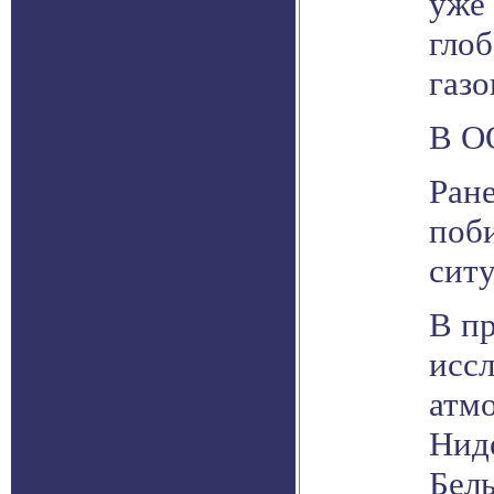
уже 
гло
газо
В О
Ране
поби
ситу
В п
исс
атм
Ниде
Бель