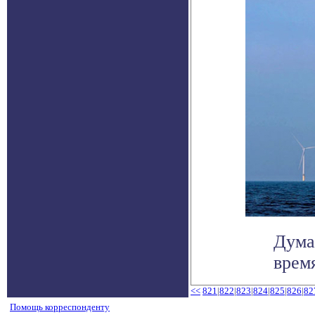
Дума
время
<<
821
|
822
|
823
|
824
|
825
|
826
|
82
Помощь корреспонденту