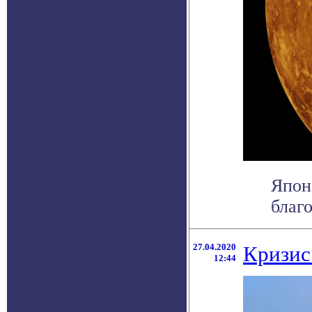
Япон
благо
27.04.2020
Кризис
12:44