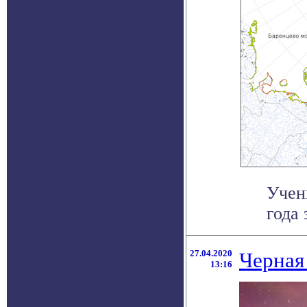
Учен
года 
27.04.2020
Черная
13:16