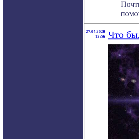
Почт
помо
27.04.2020
Что бы
12:56