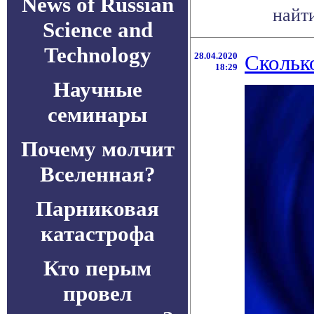
News of Russian
найти
Science and
Technology
28.04.2020
Скольк
18:29
Научные
семинары
Почему молчит
Вселенная?
Парниковая
катастрофа
Кто перым
провел