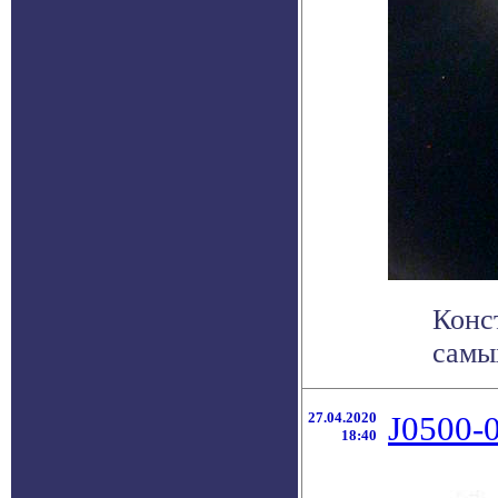
Конс
самы
27.04.2020
J0500-
18:40