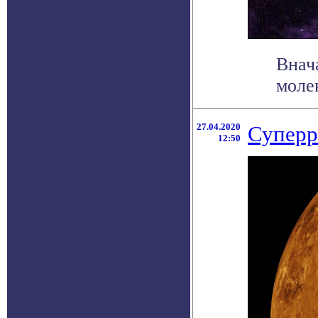
Внач
молек
27.04.2020
Суперр
12:50