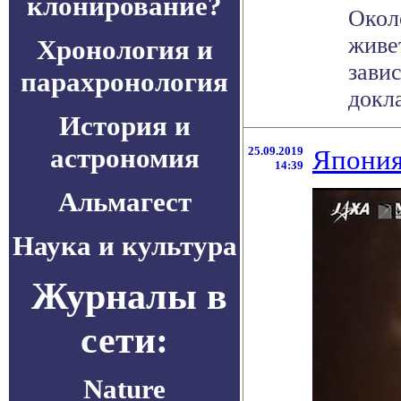
клонирование?
Окол
живе
Хронология и
зави
парахронология
докла
История и
астрономия
25.09.2019
Япония
14:39
Альмагест
Наука и культура
Журналы в
сети:
Nature