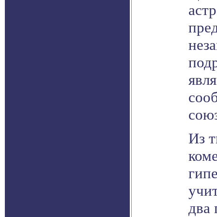
астр
пред
нез
подр
явля
соо
союз
Из 
коме
гипе
учит
два 