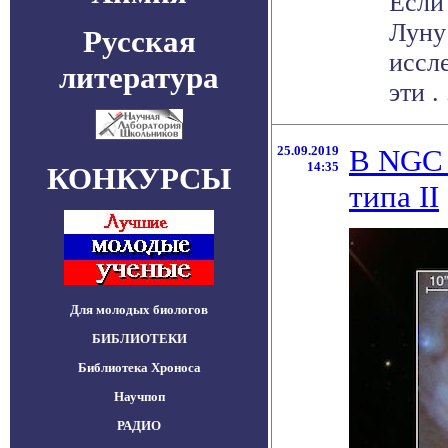
Если
Луну
Русская
иссл
литература
эти . 
25.09.2019
В NGC 
14:35
КОНКУРСЫ
типа II
Для молодых биологов
БИБЛИОТЕКИ
Библиотека Хроноса
Научпоп
РАДИО