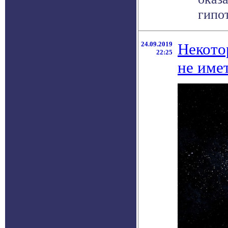
гипот
24.09.2019
Некото
22:25
не име