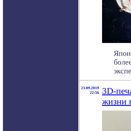
Япон
боле
экспе
23.09.2019
3D-печ
22:56
жизни 