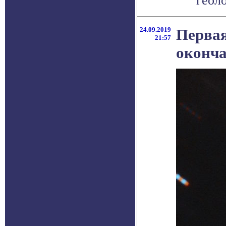
геоло
24.09.2019
Первая
21:57
оконча