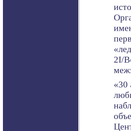
ист
Орга
имен
пер
«лед
2I/B
меж
«30 
люб
наб
объе
Цен