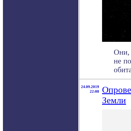
Они,
не п
обит
24.09.2019
Опрове
22:08
Земли