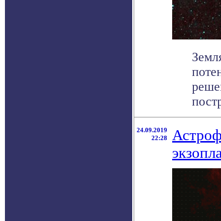
Земл
поте
реше
постр
24.09.2019
Астроф
22:28
экзопл