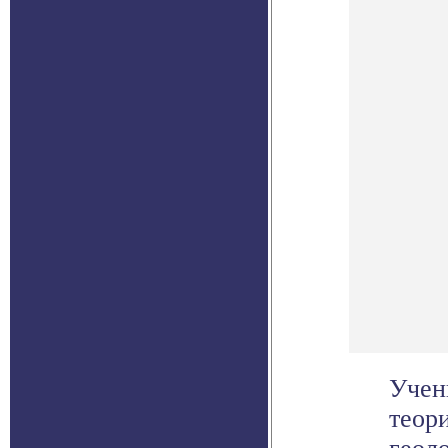
Учен
теор