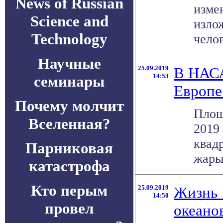
News of Russian
изме
Science and
изло
Technology
челов
Научные
25.09.2019
В НАСА
14:53
семинары
Европе
Почему молчит
Площ
Вселенная?
2019
квад
Парниковая
жары 
катастрофа
Кто перым
25.09.2019
Жизнь 
14:50
провел
океано