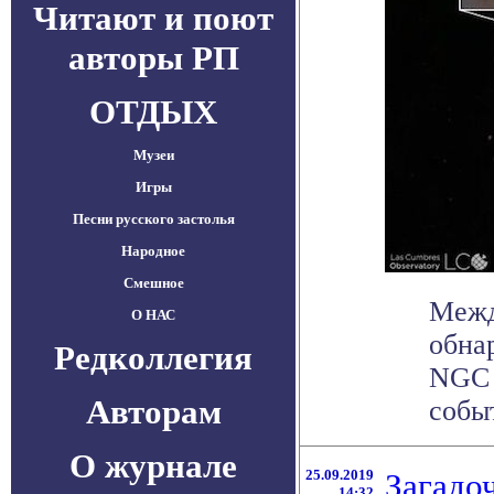
Читают и поют
авторы РП
ОТДЫХ
Музеи
Игры
Песни русского застолья
Народное
Смешное
Межд
О НАС
обна
Редколлегия
NGC 
Авторам
событ
О журнале
25.09.2019
Загадо
14:32