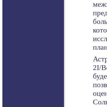
межз
пре
боль
кот
исс
пла
Аст
2I/B
буде
позв
оцен
Солн