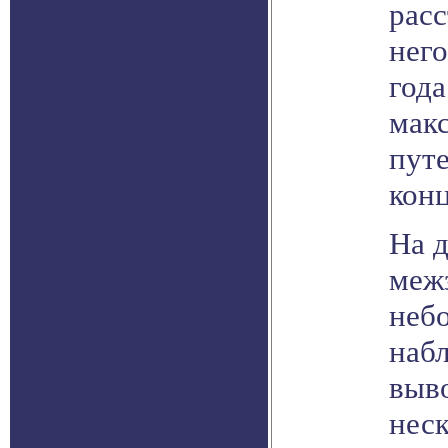
рас
него
года
макс
пут
конц
На 
межз
небо
наб
выво
нес