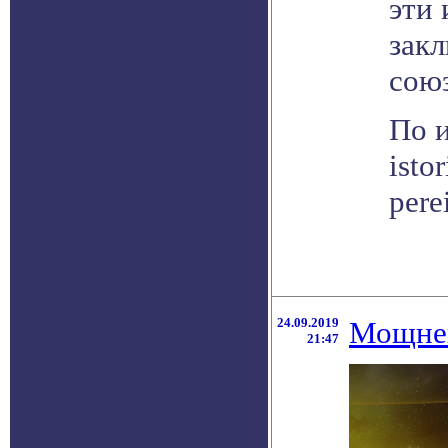
эти
зак
союз
По и
isto
pere
24.09.2019
Мощней
21:47