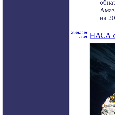
обна
Амаз
на 20-
23.09.2019
НАСА о
22:59