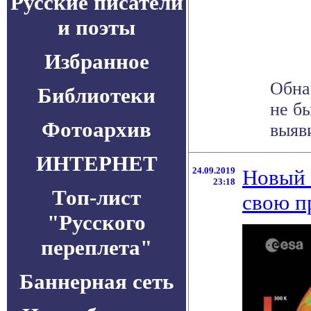
Русские писатели
и поэты
Избранное
Обна
Библиотеки
не б
Фотоархив
выяв
ИНТЕРНЕТ
24.09.2019
Новый 
23:18
Топ-лист
свою п
"Русского
переплета"
Баннерная сеть