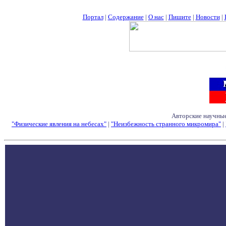
Портал
|
Содержание
|
О нас
|
Пишите
|
Новости
|
Авторские научные
"Физические явления на небесах"
|
"Неизбежность странного микромира"
|
Семинары - Конфе