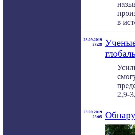
назы
прои
в ист
23.09.2019
Ученые
23:28
глобал
Усил
смог
преде
2,9-3,
23.09.2019
Обнару
23:05