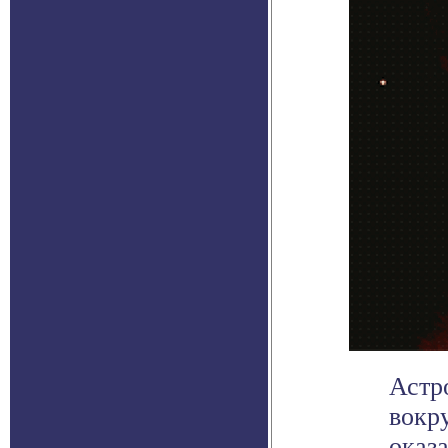
Астр
вокр
оказ