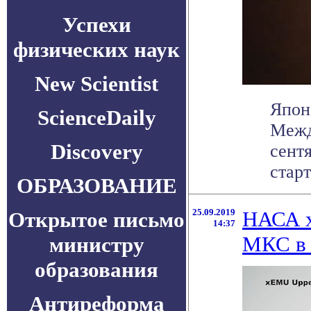
Успехи
физических наук
New Scientist
Япон
ScienceDaily
Межд
Discovery
сентя
старт
ОБРАЗОВАНИЕ
25.09.2019
НАСА х
Открытое письмо
14:37
МКС в 
министру
образования
Антиреформа