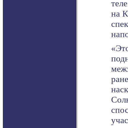
теле
на 
спек
нап
«Эт
под
меж
ране
наск
Сол
спо
учас