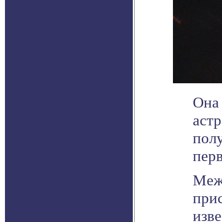
Она
аст
полу
пер
Меж
прис
изв