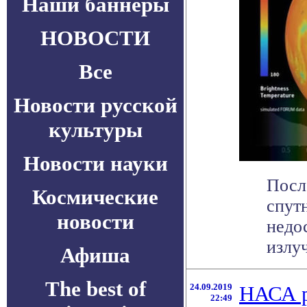
Наши баннеры
НОВОСТИ
Все
Новости русской
культуры
Новости науки
Посл
Космические
спут
новости
недо
излуч
Афиша
The best of
24.09.2019
НАСА р
22:49