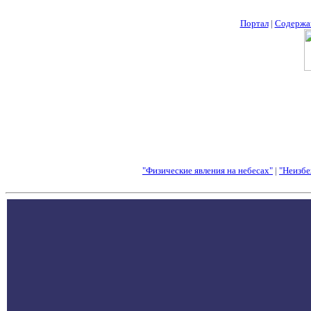
Портал
|
Содержа
"Физические явления на небесах"
|
"Неизбе