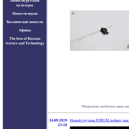
Новости русской
культуры
Новости науки
Космические новости
Афиша
The best of Russian
Science and Technology
Обнаружено необычное зерно мине
24.09.2019
Новый спутник FORUM поймет, как 
23:18