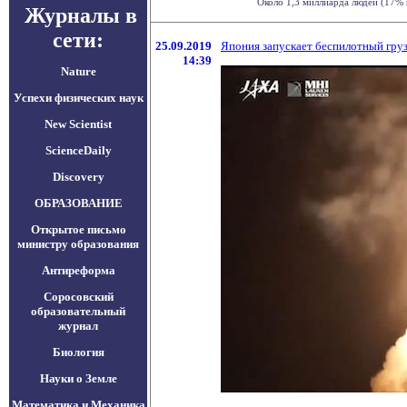
Около 1,3 миллиарда людей (17% н
Журналы в
сети:
25.09.2019
Япония запускает беспилотный гру
14:39
Nature
Успехи физических наук
New Scientist
ScienceDaily
Discovery
ОБРАЗОВАНИЕ
Открытое письмо
министру образования
Антиреформа
Соросовский
образовательный
журнал
Биология
Науки о Земле
Математика и Механика