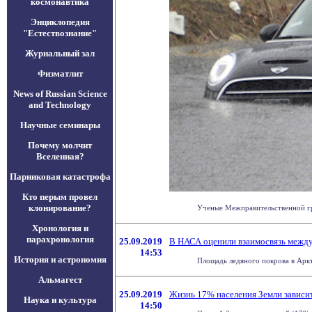
космонавтика
Энциклопедия
"Естествознание"
Журнальный зал
Физматлит
News of Russian Science
and Technology
Научные семинары
Почему молчит
Вселенная?
Парниковая катастрофа
Кто перым провел
клонирование?
Ученые Межправительственной гру
Хронология и
парахронология
25.09.2019
В НАСА оценили взаимосвязь между
14:53
История и астрономия
Площадь ледяного покрова в Аркт
Альмагест
25.09.2019
Жизнь 17% населения Земли зависит
Наука и культура
14:50