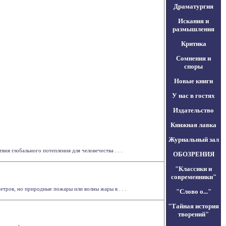
Драматургия
Искания и
размышления
Критика
Сомнения и
споры
Новые книги
У нас в гостях
Издательство
Книжная лавка
Журнальный зал
я глобального потепления для человечества . . .
ОБОЗРЕНИЯ
"Классики и
современники"
етров, но природные пожары или волны жары в . . .
"Слово о..."
"Тайная история
творений"