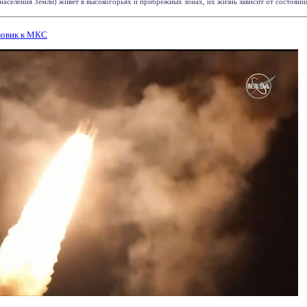
аселения Земли) живет в высокогорьях и прибрежных зонах, их жизнь зависит от состояния 
зовик к МКС