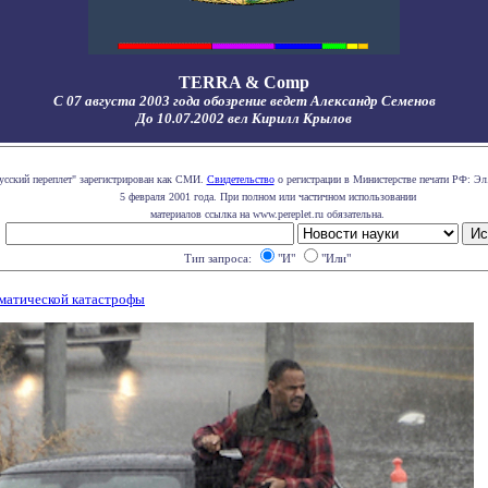
TERRA & Comp
С 07 августа 2003 года обозрение ведет Александр Семенов
До 10.07.2002 вел Кирилл Крылов
усский переплет" зарегистрирован как СМИ.
Свидетельство
о регистрации в Министерстве печати РФ: Эл.
5 февраля 2001 года. При полном или частичном использовании
материалов ссылка на www.pereplet.ru обязательна.
Тип запроса:
"И"
"Или"
матической катастрофы