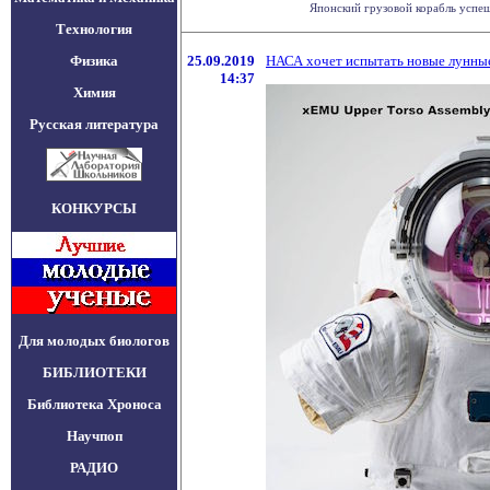
Японский грузовой корабль успешн
Технология
Физика
25.09.2019
НАСА хочет испытать новые лунны
14:37
Химия
Русская литература
КОНКУРСЫ
Для молодых биологов
БИБЛИОТЕКИ
Библиотека Хроноса
Научпоп
РАДИО