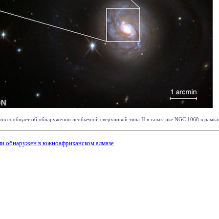
в сообщает об обнаружении необычной сверхновой типа II в галактике NGC 1068 в рамках 
ли обнаружен в южноафриканском алмазе