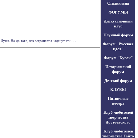
Сталиниана
ФОРУМЫ
Дискуссионный
клуб
Научный форум
уны. Но до того, как астронавты наденут эти . . .
Форум "Русская
идея"
Форум "Курск"
Исторический
форум
Детский форум
КЛУБЫ
Пятничные
вечера
Клуб любителей
творчества
Достоевского
Клуб любителей
творчества Гайто