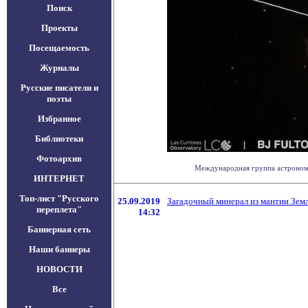
Поиск
Проекты
Посещаемость
Журналы
Русские писатели и
поэты
Избранное
Библиотеки
Фотоархив
Международная группа астрономо
ИНТЕРНЕТ
Топ-лист "Русского
25.09.2019
Загадочный минерал из мантии Зем
переплета"
14:32
Баннерная сеть
Наши баннеры
НОВОСТИ
Все