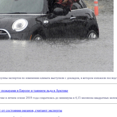
ппы экспертов по изменению климата выступили с докладом, в котором изложили последстви
 пожарами в Европе и таянием льда в Арктике
ике в летнем сезоне 2019 года сократилась до минимума в 4,15 миллиона квадратных килом
 от состояния океанов, считают эксперты