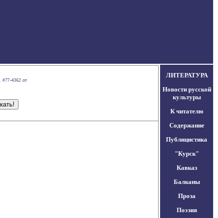
ЛИТЕРАТУРА
 #77-4362 от
Новости русской
культуры
К читателю
Содержание
Публицистика
"Курск"
Кавказ
Балканы
Проза
Поэзия