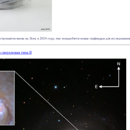
тронавтов вновь на Луну к 2024 году, ему понадобятся новые скафандры для исследования Л
сверхновая типа II