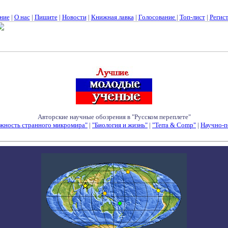
ние
|
О нас
|
Пишите
|
Новости
|
Книжная лавка
|
Голосование
|
Топ-лист
|
Регис
Авторские научные обозрения в "Русском переплете"
жность странного микромира"
|
"Биология и жизнь"
|
"Terra & Comp"
|
Научно-п
Семинары - Конференции - Симпозиумы - Конкурсы