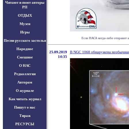
Читают и поют авторы
РП
ОТДЫХ
Музеи
Игры
Если НАСА когда-либо отправит ас
Песни русского застолья
Народное
25.09.2019
В NGC 1068 обнаружена необычная 
14:35
Смешное
О НАС
Редколлегия
Авторам
О журнале
Как читать журнал
Пишут о нас
Тираж
РЕСУРСЫ