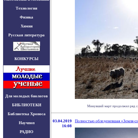
Технология
Физика
Химия
Русская литература
КОНКУРСЫ
Для молодых биологов
БИБЛИОТЕКИ
Минувший март продолжил ряд сам
Библиотека Хроноса
03.04.2019
Полностью обледеневшая «Земля-сн
Научпоп
16:08
РАДИО