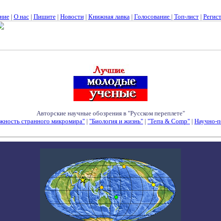
ние
|
О нас
|
Пишите
|
Новости
|
Книжная лавка
|
Голосование
|
Топ-лист
|
Регис
Авторские научные обозрения в "Русском переплете"
жность странного микромира"
|
"Биология и жизнь"
|
"Terra & Comp"
|
Научно-п
Семинары - Конференции - Симпозиумы - Конкурсы