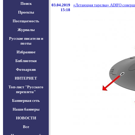
Поиск
03.04.2019
«Летающая тарелка» ADIFO соверш
15:18
Проекты
Посещаемость
Журналы
Русские писатели и
поэты
Избранное
Библиотеки
Фотоархив
ИНТЕРНЕТ
Топ-лист "Русского
переплета"
Баннерная сеть
Наши баннеры
НОВОСТИ
Все