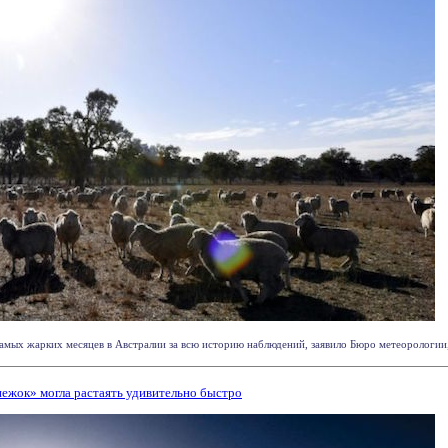
ых жарких месяцев в Австралии за всю историю наблюдений, заявило Бюро метеорологии, п
ежок» могла растаять удивительно быстро