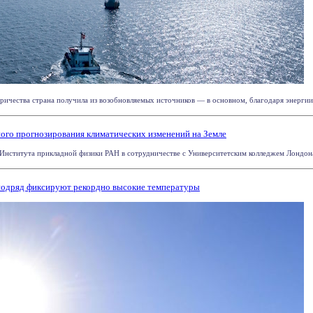
тричества страна получила из возобновляемых источников — в основном, благодаря энергии 
ного прогнозирования климатических изменений на Земле
Института прикладной физики РАН в сотрудничестве с Университетским колледжем Лондона
подряд фиксируют рекордно высокие температуры