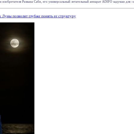
 изобретателя Развана Саби, его универсальный летательный аппарат ADIFO задуман для «и
 Луны позволит глубже понять ее структуру