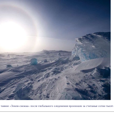
таяние «Земли-снежка» после глобального оледенения произошло за считаные сотни тысяч ле