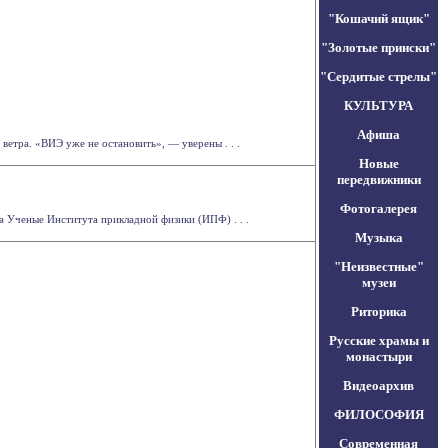
"Кошачий ящик"
"Золотые прииски"
"Сердитые стрелы"
КУЛЬТУРА
Афиша
ветра. «ВИЭ уже не остановить», — уверены . . .
Новые
передвижники
Фотогалерея
 Ученые Института прикладной физики (ИПФ) . . .
Музыка
"Неизвестные"
музеи
Риторика
Русские храмы и
монастыри
Видеоархив
ФИЛОСОФИЯ
Современная