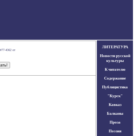
ЛИТЕРАТУРА
#77-4362 от
Новости русской
культуры
К читателю
Содержание
Публицистика
"Курск"
Кавказ
Балканы
Проза
Поэзия