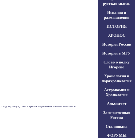
русская мысль
Искания и
размышления
ИСТОРИЯ
ХРОНОС
История России
История в МГУ
Слово о полку
Игореве
Хронология и
парахронология
Астрономия и
Хронология
Альмагест
одчеркнув, что страна пережила самые теплые в . . .
Запечатленная
Россия
Сталиниана
ФОРУМЫ