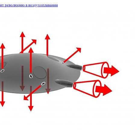
ит революцию в воздухоплавании