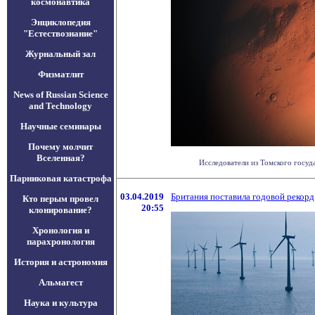
космонавтика
Энциклопедия
"Естествознание"
Журнальный зал
Физматлит
News of Russian Science
and Technology
Научные семинары
Почему молчит
Вселенная?
Исследователи из Томского госуд
Парниковая катастрофа
03.04.2019
Британия поставила годовой рекор
Кто перым провел
20:55
клонирование?
Хронология и
парахронология
История и астрономия
Альмагест
Наука и культура