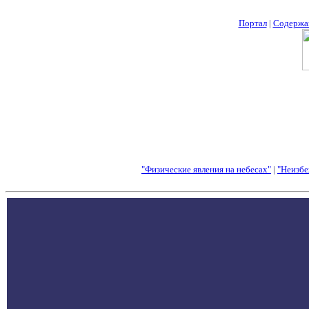
Портал
|
Содержа
"Физические явления на небесах"
|
"Неизбе