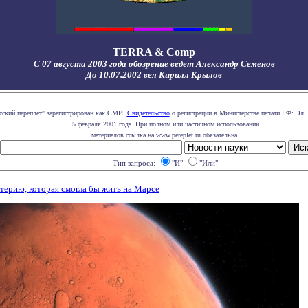
TERRA & Comp
С 07 августа 2003 года обозрение ведет Александр Семенов
До 10.07.2002 вел Кирилл Крылов
сский переплет" зарегистрирован как СМИ.
Свидетельство
о регистрации в Министерстве печати РФ: Эл. 
5 февраля 2001 года. При полном или частичном использовании
материалов ссылка на www.pereplet.ru обязательна.
Тип запроса:
"И"
"Или"
терию, которая смогла бы жить на Марсе