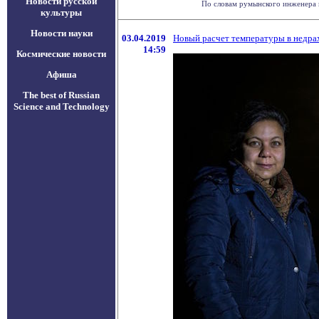
Новости русской
По словам румынского инженера и
культуры
Новости науки
03.04.2019
Новый расчет температуры в недрах
14:59
Космические новости
Афиша
The best of Russian
Science and Technology