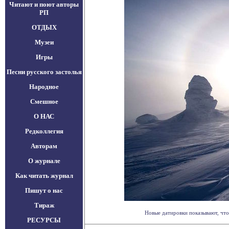
Читают и поют авторы
РП
ОТДЫХ
Музеи
Игры
Песни русского застолья
Народное
Смешное
О НАС
Редколлегия
Авторам
О журнале
Как читать журнал
Пишут о нас
Тираж
Новые датировки показывают, что 
РЕСУРСЫ