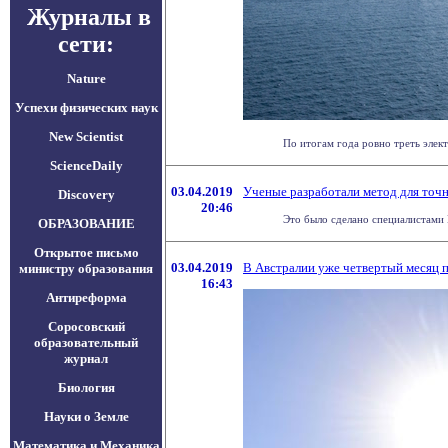
Журналы в
сети:
Nature
Успехи физических наук
New Scientist
По итогам года ровно треть элек
ScienceDaily
03.04.2019
Ученые разработали метод для точ
Discovery
20:46
Это было сделано специалистами 
ОБРАЗОВАНИЕ
Открытое письмо
03.04.2019
В Австралии уже четвертый месяц 
министру образования
16:43
Антиреформа
Соросовский
образовательный
журнал
Биология
Науки о Земле
Математика и Механика