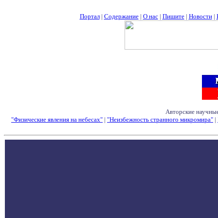
Портал
|
Содержание
|
О нас
|
Пишите
|
Новости
|
Авторские научные
"Физические явления на небесах"
|
"Неизбежность странного микромира"
|
Семинары - Конфе