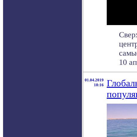
Свер
цент
самы
10 ап
01.04.2019
Глобал
18:16
популя