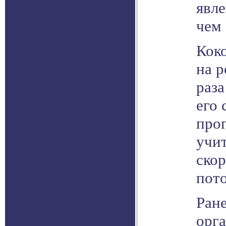
явле
чем 
Коко
на р
раза
его 
прог
учи
скор
пото
Ран
орг