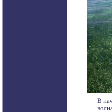
В на
волн