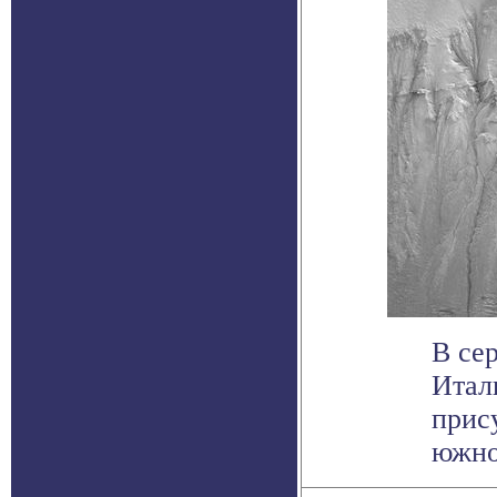
В се
Итал
прис
южной