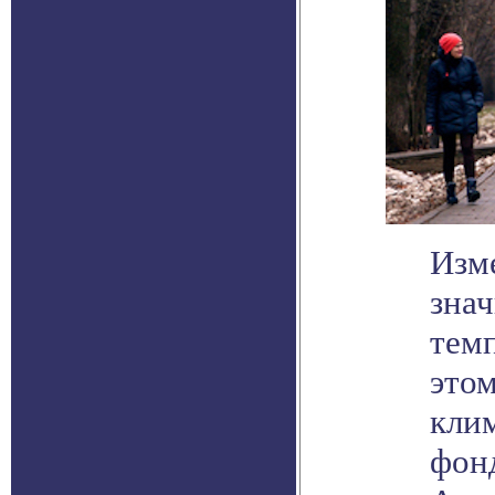
Изм
зна
темп
это
кли
фон