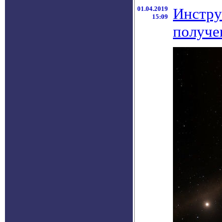
01.04.2019
Инстру
15:09
получе