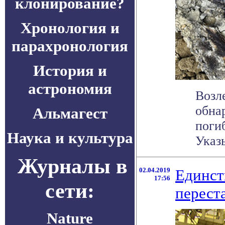
клонирование?
Хронология и
парахронология
История и
астрономия
Возл
обна
Альмагест
поги
Наука и культура
Указы
Журналы в
02.04.2019
Единст
17:56
сети:
перест
Nature