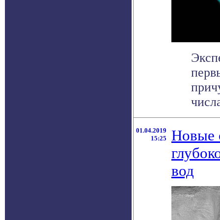
Эксп
перв
прич
числа
01.04.2019
Новые 
15:25
глубок
вод