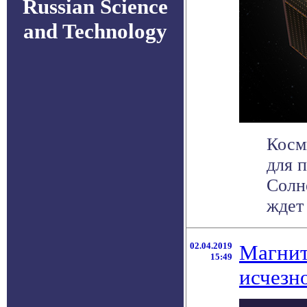
Russian Science
and Technology
Косм
для 
Солн
ждет 
02.04.2019
Магнит
15:49
исчезн