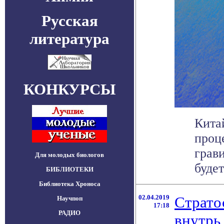
Русская
литература
КОНКУРСЫ
Кита
проц
грав
Для молодых биологов
будет
БИБЛИОТЕКИ
Библиотека Хроноса
02.04.2019
Страто
Научпоп
17:18
РАДИО
внутрь