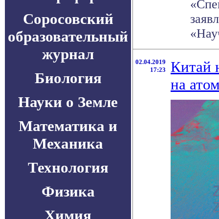
«Спе
Соросовский
заяв
«Науч
образовательный
журнал
02.04.2019
Китай 
17:23
Биология
на ато
Науки о Земле
Математика и
Механика
Технология
Физика
Химия