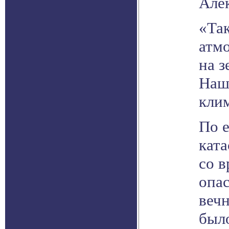
Але
«Так
атм
на 
Наш
клим
По е
ката
со в
опа
вечн
был