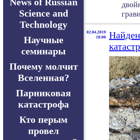
News of Russian
двой
Science and
грави
Technology
02.04.2019
Найден
Научные
18:00
катаст
семинары
Почему молчит
Вселенная?
Парниковая
катастрофа
Кто перым
провел