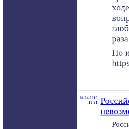
ход
вопр
глоб
раза
По 
http
01.04.2019
Россий
18:31
невозм
Росс