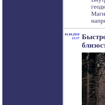
геод
Магн
напря
01.04.2019
Быстро
21:17
близо