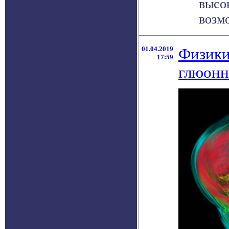
высо
возмо
01.04.2019
Физики
17:59
глюонн