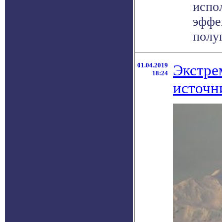
испо
эффе
полуп
01.04.2019
Экстре
18:24
источн