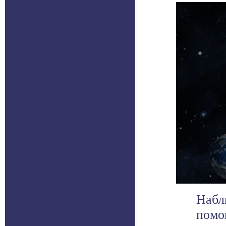
Набл
помо