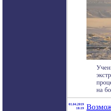
Учен
экст
проц
на бо
01.04.2019
Возмож
18:19