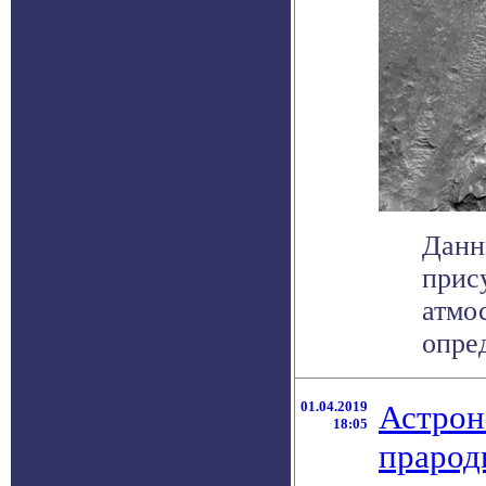
Данн
прис
атмо
опред
01.04.2019
Астрон
18:05
прарод