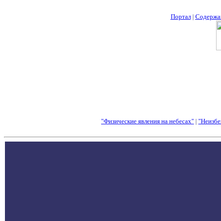
Портал
|
Содержа
"Физические явления на небесах"
|
"Неизбе