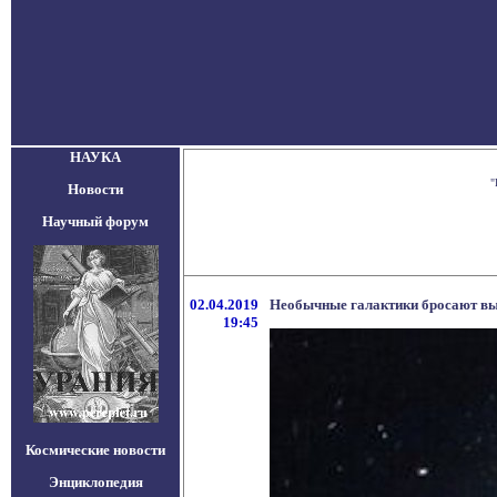
НАУКА
"
Новости
Научный форум
02.04.2019
Необычные галактики бросают выз
19:45
Космические новости
Энциклопедия