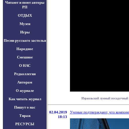
Читают и поют авторы
РП
ОТДЫХ
Музеи
Игры
Песни русского застолья
Народное
Смешное
О НАС
Редколлегия
Авторам
О журнале
Израильский лунный посадочный а
Как читать журнал
Пишут о нас
02.04.2019
Ученые подтверждают, что компоне
Тираж
18:13
РЕСУРСЫ