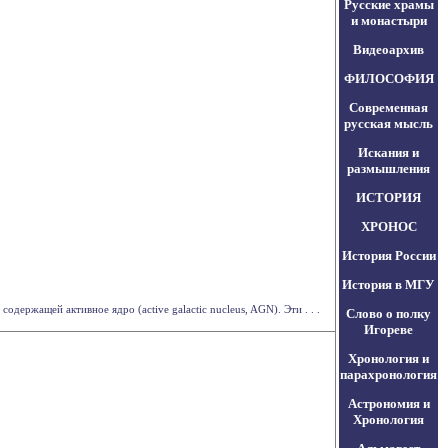
Русские храмы
и монастыри
Видеоархив
ФИЛОСОФИЯ
Современная
русская мысль
Искания и
размышления
ИСТОРИЯ
ХРОНОС
История России
История в МГУ
ержащей активное ядро (active galactic nucleus, AGN). Эти . . .
Слово о полку
Игореве
Хронология и
парахронология
Астрономия и
Хронология