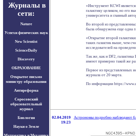
Журналы в
«Инструмент KCWI является у
галактику целиком, но его в
сети:
университета и главный авто
Nature
Во второй из представленны
была обнаружена еще одна г
Успехи физических наук
«Открытие второй галактики
New Scientist
таких галактик выше, чем сч
исследователей на проведен
ScienceDaily
Так же, как и DF2, галактика
Discovery
имеют примерно такой же раз
ОБРАЗОВАНИЕ
Первое из представленных ис
журнала от 20 марта.
Открытое письмо
министру образования
По информации https://www.
Антиреформа
Соросовский
образовательный
журнал
02.04.2019
Астрономы подробно наблюдают бл
Биология
19:23
Науки о Земле
Математика и Механика