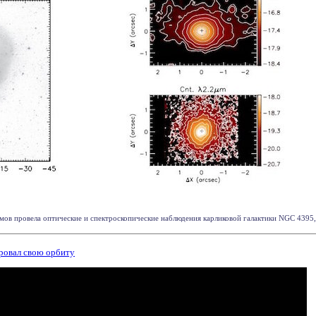
 провела оптические и спектроскопические наблюдения карликовой галактики NGC 4395, сод
ировал свою орбиту