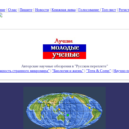
ние
|
О нас
|
Пишите
|
Новости
|
Книжная лавка
|
Голосование
|
Топ-лист
|
Регис
Авторские научные обозрения в "Русском переплете"
жность странного микромира"
|
"Биология и жизнь"
|
"Terra & Comp"
|
Научно-п
Семинары - Конференции - Симпозиумы - Конкурсы