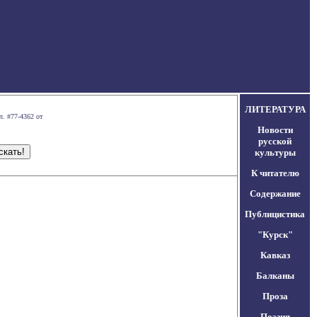
ЛИТЕРАТУРА
л. #77-4362 от
Новости
русской
культуры
К читателю
Содержание
Публицистика
"Курск"
Кавказ
Балканы
Проза
Поэзия