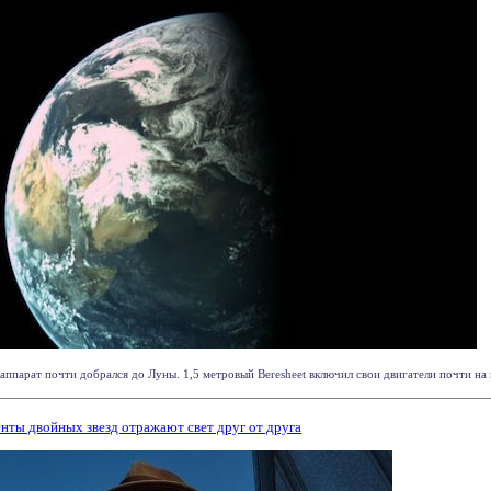
ппарат почти добрался до Луны. 1,5 метровый Beresheet включил свои двигатели почти на м
нты двойных звезд отражают свет друг от друга