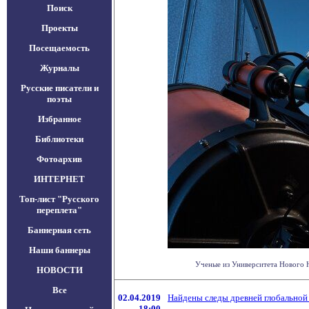
Поиск
Проекты
Посещаемость
Журналы
Русские писатели и
поэты
Избранное
Библиотеки
Фотоархив
ИНТЕРНЕТ
Топ-лист "Русского
переплета"
Баннерная сеть
Наши баннеры
Ученые из Университета Нового Юж
НОВОСТИ
Все
02.04.2019
Найдены следы древней глобальной
18:00