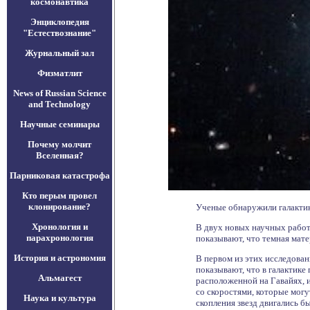
космонавтика
Энциклопедия
"Естествознание"
Журнальный зал
Физматлит
News of Russian Science
and Technology
Научные семинары
Почему молчит
Вселенная?
Парниковая катастрофа
Кто перым провел
клонирование?
Ученые обнаружили галактик
Хронология и
В двух новых научных работ
парахронология
показывают, что темная мат
История и астрономия
В первом из этих исследова
показывают, что в галактике
Альмагест
расположенной на Гавайях, и
со скоростями, которые могу
Наука и культура
скопления звезд двигались б