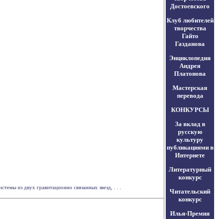
Достоевского
Клуб любителей
творчества
Гайто
Газданова
Энциклопедия
Андрея
Платонова
Мастерская
перевода
КОНКУРСЫ
За вклад в
русскую
культуру
публикациями в
Интернете
Литературный
конкурс
темы из двух гравитационно связанных звезд, . . .
Читательский
конкурс
Илья-Премия