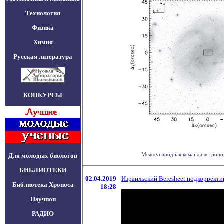
Технология
Физика
Химия
Русская литература
КОНКУРСЫ
Международная команда астрономов
Для молодых биологов
БИБЛИОТЕКИ
02.04.2019
Израильский Beresheet подкоррект
Библиотека Хроноса
18:28
Научпоп
РАДИО