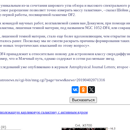
никальным из-за сочетания широкого угла обзора и высокого спектрального р
ысокое разрешение позволяет точно измерить массу галактики», - сказал Шейни 
р первой работы, посвященной галактике DF2.
х командой научных работ, возглавляемой самим ван Доккумом, при помощи инс
алактика, лишенная темной материи, под названием NGC 1052-DF4, или сокра
, лишенной темной материи, стало еще более вдохновляющим, чем открытие пе
италось ранее. Поскольку мы не смогли раскрыть причины формирования таких 
ие новых теоретических изысканий по этому вопросу».
 DF4 принадлежит к относительно новому для астрономов классу сверхдиффузных 
мер, что и Млечный путь, однако содержат в сотни раз меньше звезд.
следований уже опубликовано в журнале Astrophysical Journal Letters; второе
astronews.ru/cgi-bin/mng.cgi?page=news&news=20190402071316
излежащую карликовую галактику с активным ядром