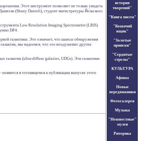
история
азрешения. Этот инструмент позволяет не только увидеть
творений"
Даниэли (Shany Danieli), студент магистратуры Йельского
"Книга писем"
трумента Low Resolution Imaging Spectrometer (LRIS)
"Кошачий
щенно DF4.
ящик"
рвой галактики. Это означает, что шансы обнаружения
"Золотые
галактик, мы надеемся, что это воодушевит других
прииски"
"Сердитые
галактик (ultra-diffuse galaxies, UDGs). Эти галактики
стрелы"
КУЛЬТУРА
 – появится в готовящемся к публикации выпуске этого
Афиша
Новые
передвижники
Фотогалерея
Музыка
"Неизвестные"
музеи
Риторика