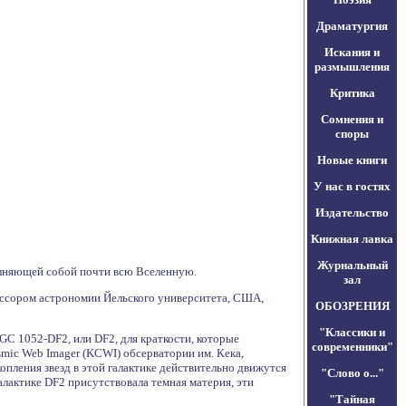
Драматургия
Искания и
размышления
Критика
Сомнения и
споры
Новые книги
У нас в гостях
Издательство
Книжная лавка
Журнальный
олняющей собой почти всю Вселенную.
зал
фессором астрономии Йельского университета, США,
ОБОЗРЕНИЯ
"Классики и
GC 1052-DF2, или DF2, для краткости, которые
современники"
smic Web Imager (KCWI) обсерватории им. Кека,
опления звезд в этой галактике действительно движутся
"Слово о..."
алактике DF2 присутствовала темная материя, эти
"Тайная