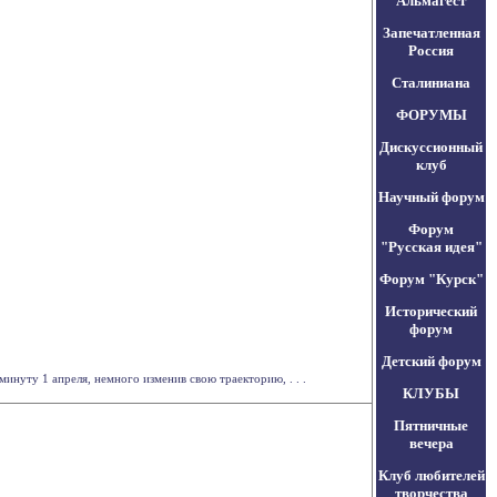
Альмагест
Запечатленная
Россия
Сталиниана
ФОРУМЫ
Дискуссионный
клуб
Научный форум
Форум
"Русская идея"
Форум "Курск"
Исторический
форум
Детский форум
инуту 1 апреля, немного изменив свою траекторию, . . .
КЛУБЫ
Пятничные
вечера
Клуб любителей
творчества