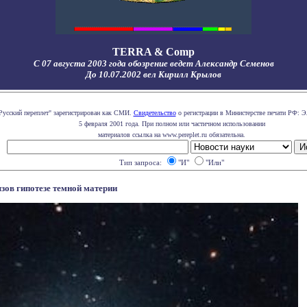
TERRA & Comp
С 07 августа 2003 года обозрение ведет Александр Семенов
До 10.07.2002 вел Кирилл Крылов
Русский переплет" зарегистрирован как СМИ.
Свидетельство
о регистрации в Министерстве печати РФ: Э
5 февраля 2001 года. При полном или частичном использовании
материалов ссылка на www.pereplet.ru обязательна.
Тип запроса:
"И"
"Или"
ов гипотезе темной материи