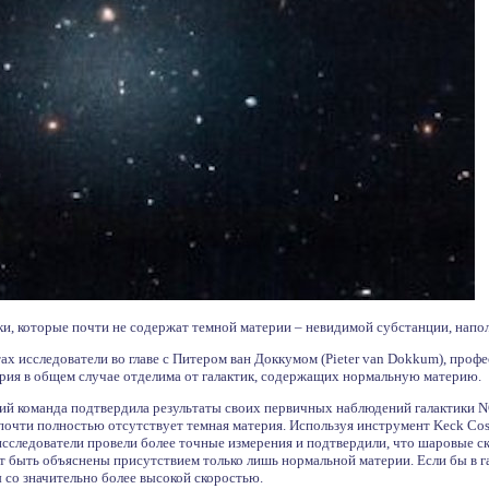
и, которые почти не содержат темной материи – невидимой субстанции, нап
ах исследователи во главе с Питером ван Доккумом (Pieter van Dokkum), про
ерия в общем случае отделима от галактик, содержащих нормальную материю.
ний команда подтвердила результаты своих первичных наблюдений галактики N
 почти полностью отсутствует темная материя. Используя инструмент Keck Co
сследователи провели более точные измерения и подтвердили, что шаровые ск
т быть объяснены присутствием только лишь нормальной материи. Если бы в г
ы со значительно более высокой скоростью.