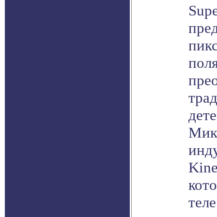
Supe
пред
пик
пол
пре
тра
дете
Мик
инд
Kine
кото
тел