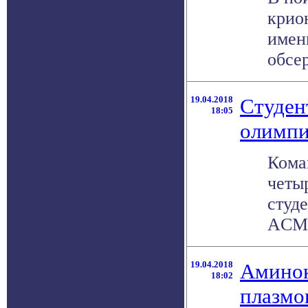
крио
имен
обсер
19.04.2018
Студен
18:05
олимпи
Кома
четы
студ
ACM I
19.04.2018
Аминок
18:02
плазмо