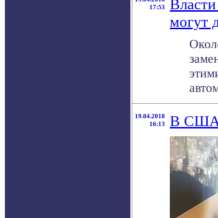
Власти
17:53
могут 
Окол
заме
этим
авто
19.04.2018
В США 
16:13