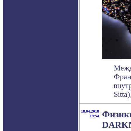
Межд
Фран
внут
Sitta
18.04.2018
Физики
19:54
DARKN