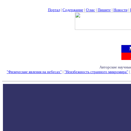
Портал
|
Содержание
|
О нас
|
Пишите
|
Новости
|
Авторские научные
"Физические явления на небесах"
|
"Неизбежность странного микромира"
|
Семинары - Конфе