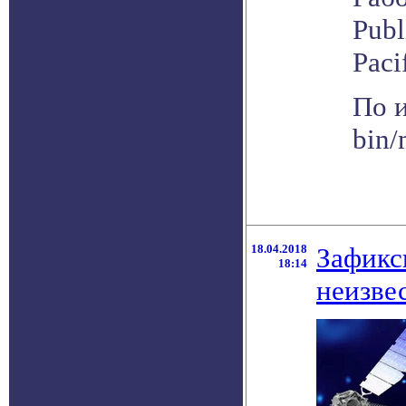
Publ
Paci
По и
bin
18.04.2018
Зафикс
18:14
неизве