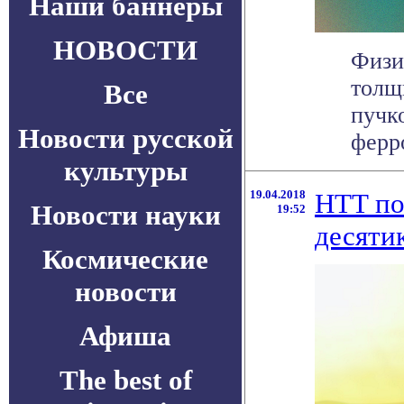
Наши баннеры
НОВОСТИ
Физи
толщ
Все
пучк
Новости русской
ферро
культуры
19.04.2018
HTT по
Новости науки
19:52
десяти
Космические
новости
Афиша
The best of