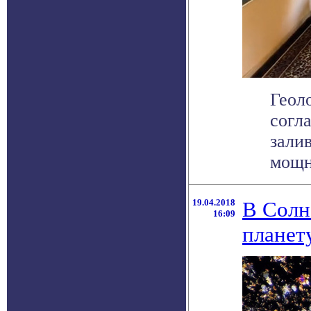
Геол
согл
зали
мощно
19.04.2018
В Солн
16:09
планет