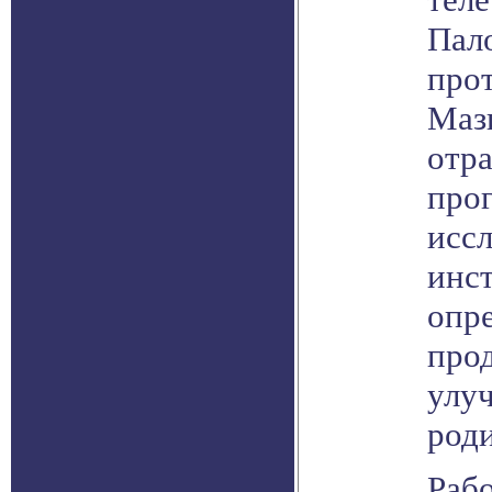
Пал
прот
Маз
отр
про
иссл
инст
опр
прод
улу
роди
Раб