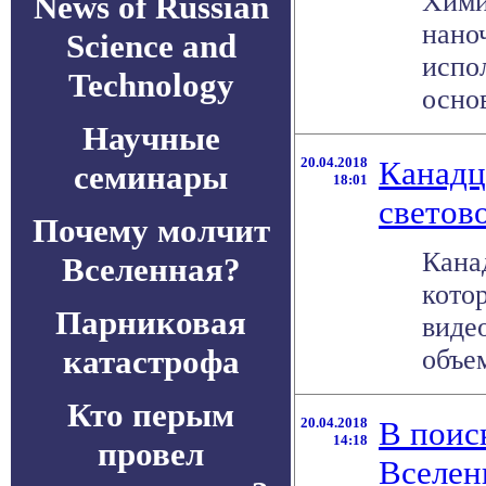
Хими
News of Russian
нано
Science and
испо
Technology
основ
Научные
20.04.2018
Канадц
семинары
18:01
светов
Почему молчит
Кана
Вселенная?
кото
Парниковая
виде
катастрофа
объем
Кто перым
20.04.2018
В поис
14:18
провел
Вселен