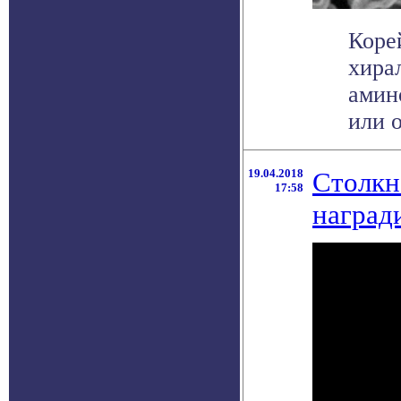
Коре
хира
амин
или о
19.04.2018
Столкн
17:58
наград