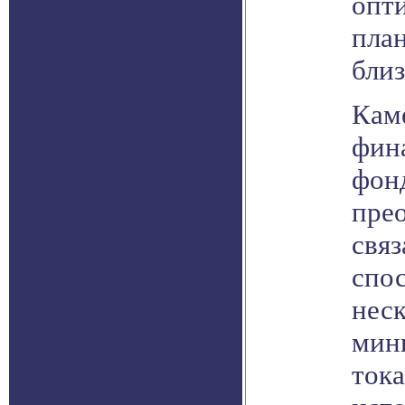
опт
пла
близ
Кам
фин
фон
прео
свя
спо
неск
мин
ток