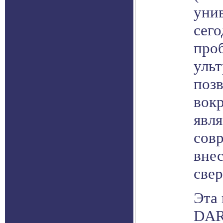
уни
сего
про
уль
поз
вок
явля
сов
вне
све
Эта
DARK