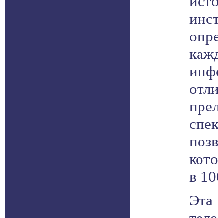
ист
инст
опр
кажд
инф
отли
пре
спе
позв
кото
в 10
Эта 
теле