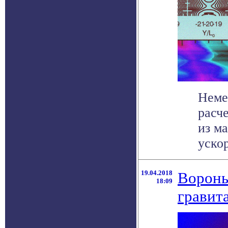
Неме
расч
из м
ускор
19.04.2018
Вороны
18:09
гравит