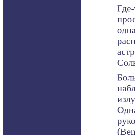
Где
про
одна
расп
аст
Сол
Бол
набл
изл
Одн
рук
(Be