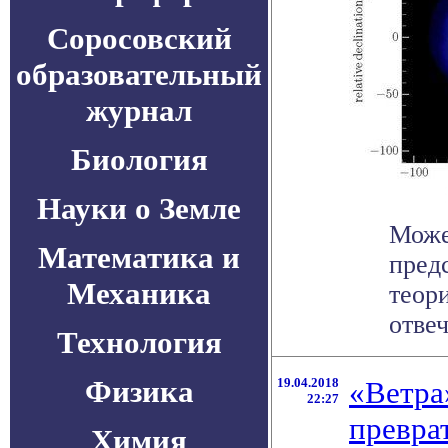
Соросовский
образовательный
журнал
Биология
Науки о Земле
Може
Математика и
пред
Механика
теор
отвеч
Технология
Физика
19.04.2018
«Ветра
22:27
превра
Химия