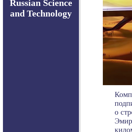
Russian Science
and Technology
Компа
подп
о ст
Эмир
килом