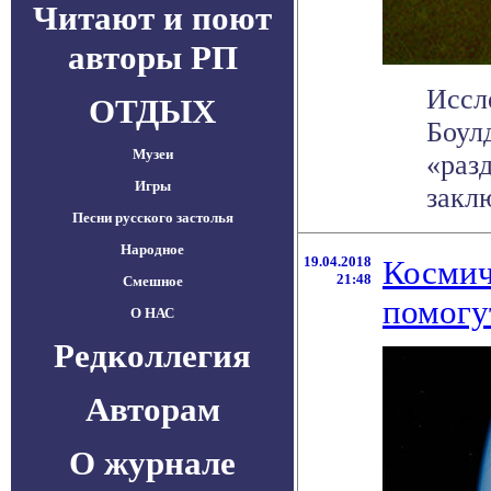
Читают и поют
авторы РП
Иссл
ОТДЫХ
Боул
Музеи
«раз
Игры
заклю
Песни русского застолья
Народное
19.04.2018
Космич
21:48
Смешное
помогу
О НАС
Редколлегия
Авторам
О журнале