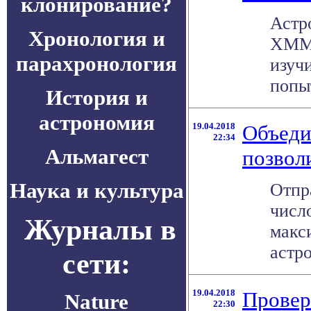
клонирование?
Астр
Хронология и
XMM-
парахронология
изуч
попыт
История и
астрономия
19.04.2018
Объеди
22:34
Альмагест
позвол
Наука и культура
Отпр
числ
Журналы в
макс
астро
сети:
19.04.2018
Провер
Nature
22:30