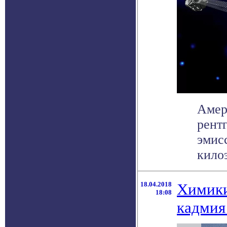
Амер
рент
эмис
килоэ
18.04.2018
Химики
18:08
кадмия