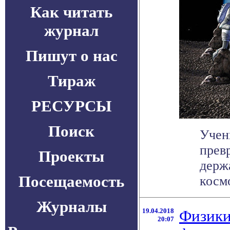
Как читать
журнал
Пишут о нас
Тираж
РЕСУРСЫ
Поиск
Учен
прев
Проекты
держ
Посещаемость
космо
Журналы
19.04.2018
Физики
20:07