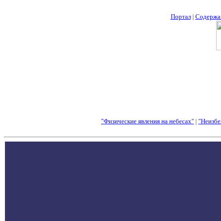
Портал
|
Содержа
"Физические явления на небесах"
|
"Неизбе