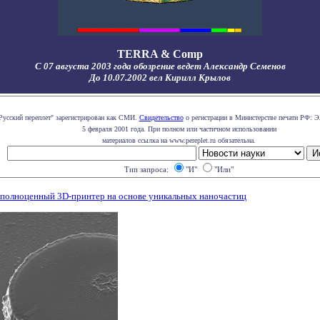
TERRA & Comp
С 07 августа 2003 года обозрение ведет Александр Семенов
До 10.07.2002 вел Кирилл Крылов
Русский переплет" зарегистрирован как СМИ.
Свидетельство
о регистрации в Министерстве печати РФ: Э
5 февраля 2001 года. При полном или частичном использовании
материалов ссылка на www.pereplet.ru обязательна.
Тип запроса:
"И"
"Или"
 полноценный 3D-принтер на основе уникальных наночастиц