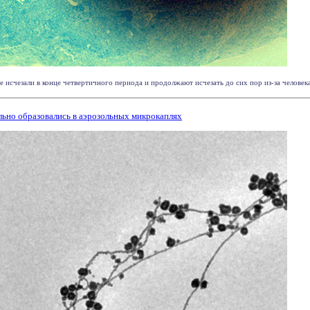
счезали в конце четвертичного периода и продолжают исчезать до сих пор из-за человека, 
ьно образовались в аэрозольных микрокаплях