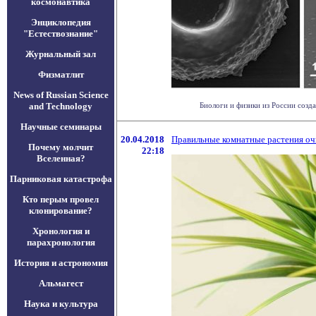
космонавтика
Энциклопедия
"Естествознание"
Журнальный зал
Физматлит
News of Russian Science
and Technology
Биологи и физики из России созд
Научные семинары
20.04.2018
Правильные комнатные растения о
Почему молчит
22:18
Вселенная?
Парниковая катастрофа
Кто перым провел
клонирование?
Хронология и
парахронология
История и астрономия
Альмагест
Наука и культура