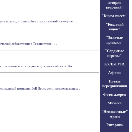
история
творений"
"Книга писем"
 воздух, - пишет phys.org со ссылкой на журнал . . .
"Кошачий
ящик"
"Золотые
прииски"
еской лаборатории в Теддингтоне . . .
"Сердитые
стрелы"
КУЛЬТУРА
о комплексы по созданию дождевых облаков. По . . .
Афиша
Новые
передвижники
риканской компании Bell Helicopter, предполагающих . . .
Фотогалерея
Музыка
"Неизвестные"
музеи
Риторика