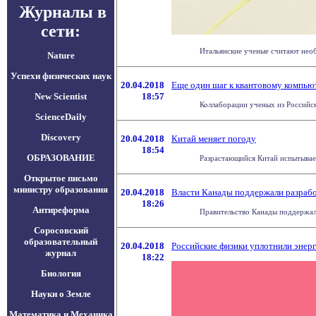
Журналы в
сети:
Итальянские ученые считают необ
Nature
Успехи физических наук
20.04.2018
Еще один шаг к квантовому компью
New Scientist
18:57
Коллаборации ученых из Российс
ScienceDaily
Discovery
20.04.2018
Китай меняет погоду
18:54
ОБРАЗОВАНИЕ
Разрастающийся Китай испытывает
Открытое письмо
министру образования
20.04.2018
Власти Канады поддержали разрабо
18:26
Антиреформа
Правительство Канады поддержало 
Соросовский
образовательный
20.04.2018
Российские физики уплотнили энерг
журнал
18:22
Биология
Науки о Земле
Математика и Механика