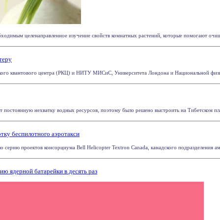
ходимым целенаправленное изучение свойств комнатных растений, которые помогают очищать
теру
кого квантового центра (РКЦ) и НИТУ МИСиС, Университета Лондона и Национальной физич
 постоянную нехватку водных ресурсов, поэтому было решено выстроить на Тибетском плат
тку беспилотного аэротакси
серию проектов консорциума Bell Helicopter Textron Canada, канадского подразделения аме
ию ядерной батарейки в десять раз