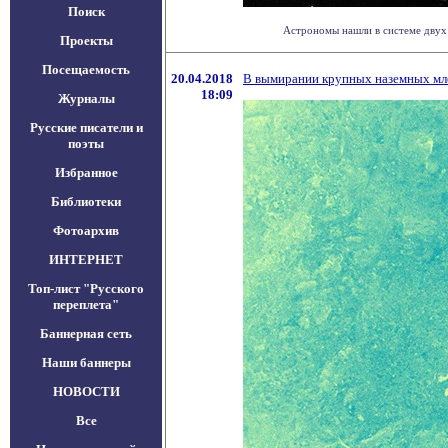
Поиск
Астрономы нашли в системе двух 
Проекты
Посещаемость
20.04.2018
В вымирании крупных наземных м
18:09
Журналы
Русские писатели и
поэты
Избранное
Библиотеки
Фотоархив
ИНТЕРНЕТ
Топ-лист "Русского
переплета"
Баннерная сеть
Наши баннеры
НОВОСТИ
Все