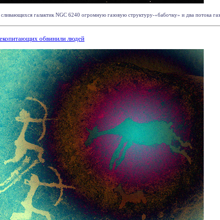
сливающихся галактик NGC 6240 огромную газовую структуру-«бабочку» и два потока газа,
лекопитающих обвинили людей