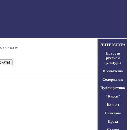
ЛИТЕРАТУРА
л. #77-4362 от
Новости
русской
культуры
К читателю
Содержание
Публицистика
"Курск"
Кавказ
Балканы
Проза
Поэзия