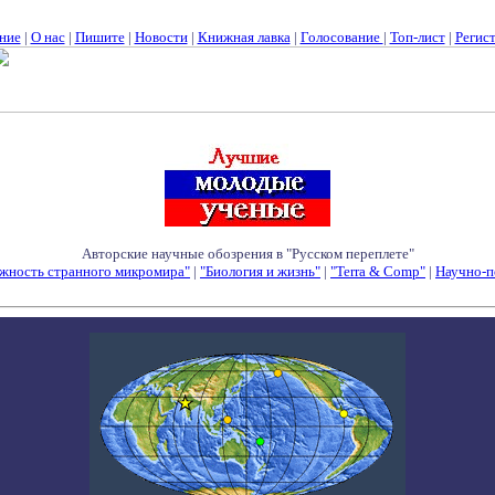
ние
|
О нас
|
Пишите
|
Новости
|
Книжная лавка
|
Голосование
|
Топ-лист
|
Регис
Авторские научные обозрения в "Русском переплете"
жность странного микромира"
|
"Биология и жизнь"
|
"Terra & Comp"
|
Научно-п
Семинары - Конференции - Симпозиумы - Конкурсы