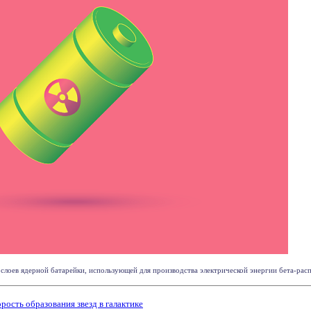
лоев ядерной батарейки, использующей для производства электрической энергии бета-распад
рость образования звезд в галактике