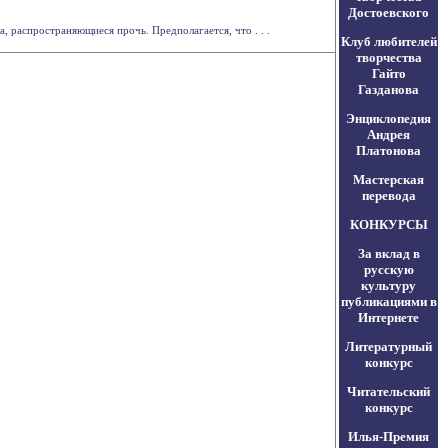
Достоевского
 распространяющиеся прочь. Предполагается, что . . .
Клуб любителей
творчества
Гайто
Газданова
Энциклопедия
Андрея
Платонова
Мастерская
перевода
КОНКУРСЫ
За вклад в
русскую
культуру
публикациями в
Интернете
Литературный
конкурс
Читательский
конкурс
Илья-Премия