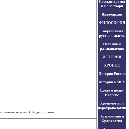
Русские храмы
и монастыри
Видеоархив
ФИЛОСОФИЯ
Современная
русская мысль
Искания и
размышления
ИСТОРИЯ
ХРОНОС
История России
История в МГУ
Слово о полку
Игореве
Хронология и
парахронология
 изотопа никеля-63. В одном грамме . . .
Астрономия и
Хронология