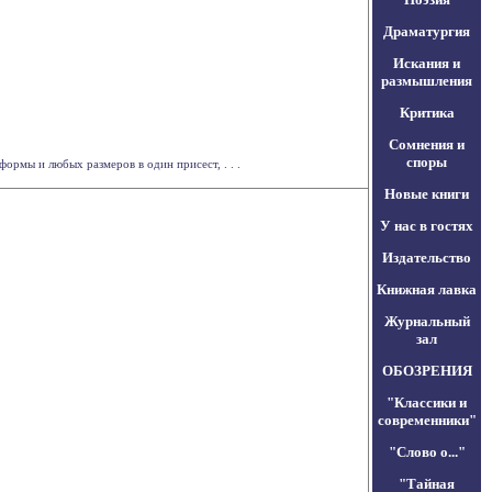
Драматургия
Искания и
размышления
Критика
Сомнения и
споры
ормы и любых размеров в один присест, . . .
Новые книги
У нас в гостях
Издательство
Книжная лавка
Журнальный
зал
ОБОЗРЕНИЯ
"Классики и
современники"
"Слово о..."
"Тайная