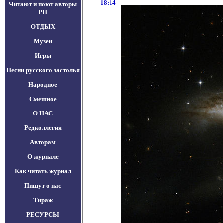
18:14
Читают и поют авторы
РП
ОТДЫХ
Музеи
Игры
Песни русского застолья
Народное
Смешное
О НАС
Редколлегия
Авторам
О журнале
Как читать журнал
Пишут о нас
Тираж
РЕСУРСЫ