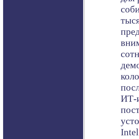
соб
тыся
пре
вни
сотн
дем
кол
пос
ИТ-
пос
уст
Inte