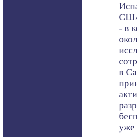
Испа
США
- в 
око
иссл
сот
в С
при
акти
разр
бесп
уже