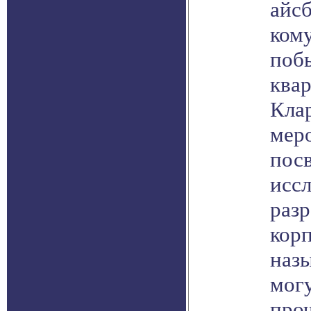
айсб
ком
побы
квар
Кла
мер
пос
исс
раз
корп
наз
мог
про