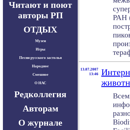
межв
Читают и поют
супе
авторы РП
РАН 
пост
ОТДЫХ
пико
Музеи
прои
Игры
тераф
Песни русского застолья
Народное
13.07.2007
Интерн
13:46
Смешное
животн
О НАС
Редколлегия
Всем
инфо
Авторам
разн
О журнале
Biodi