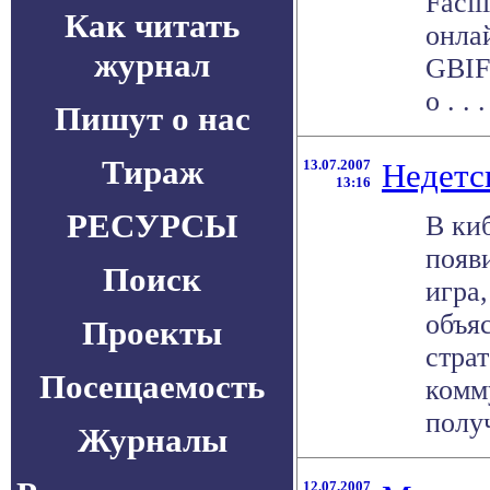
Facil
Как читать
онла
журнал
GBIF
о . . .
Пишут о нас
Тираж
13.07.2007
Недетс
13:16
РЕСУРСЫ
В ки
появ
Поиск
игра
объя
Проекты
стра
Посещаемость
комм
получ
Журналы
12.07.2007