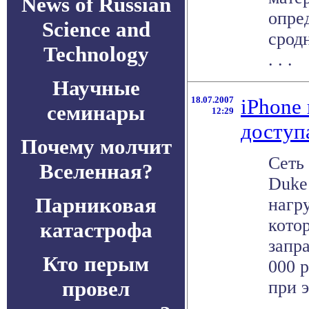
News of Russian
опре
Science and
срод
Technology
. . .
Научные
18.07.2007
iPhone
семинары
12:29
доступ
Почему молчит
Сеть
Вселенная?
Duke
Парниковая
нагр
кото
катастрофа
запр
Кто перым
000 р
провел
при э