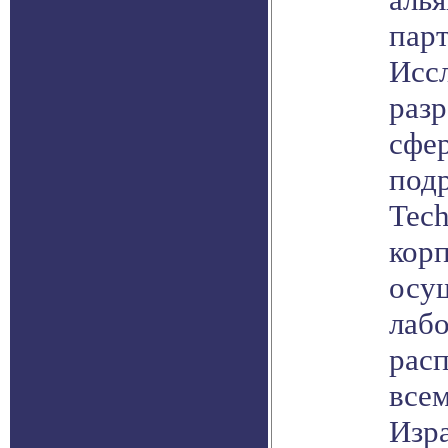
парт
Исс
разр
сфе
подр
Tec
корп
осу
лабо
рас
всем
Изр