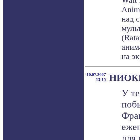
Walt 
Anima
над 
муль
(Rata
аним
на эк
10.07.2007
НИОКР 
13:15
У те
побы
Фра
ежег
для 