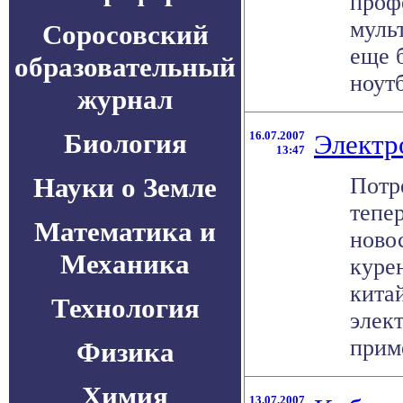
проф
муль
Соросовский
еще 
образовательный
ноутб
журнал
Биология
16.07.2007
Электр
13:47
Науки о Земле
Потр
тепе
Математика и
новос
Механика
куре
кита
Технология
элек
приме
Физика
Химия
13.07.2007