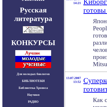
Киборг
14:21
Русская
готовы
литература
Япон
Peopl
готов
КОНКУРСЫ
разл
чело
прои
Mitsu
Для молодых биологов
13.07.2007
Суперк
БИБЛИОТЕКИ
13:52
готови
Библиотека Хроноса
Научпоп
Как 
РАДИО