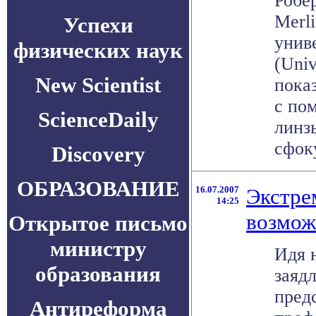
Робе
Merli
Успехи
унив
физических наук
(Univ
New Scientist
показ
с по
ScienceDaily
линз
сфоку
Discovery
ОБРАЗОВАНИЕ
16.07.2007
Экстре
14:25
возмож
Открытое письмо
министру
Идя 
образования
заяд
пред
Антиреформа