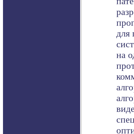
пате
разр
про
для
сис
на о
про
ком
алг
алг
вид
спе
опт