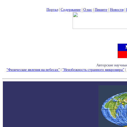
Портал
|
Содержание
|
О нас
|
Пишите
|
Новости
|
Авторские научные
"Физические явления на небесах"
|
"Неизбежность странного микромира"
|
Семинары - Конфе