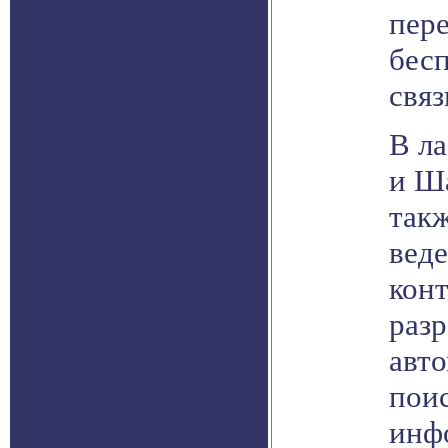
пере
бес
связ
В л
и Ша
такж
веде
кон
раз
авт
поис
инф