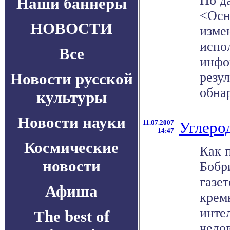
По д
Наши баннеры
<Осн
НОВОСТИ
изме
испо
Все
инфо
Новости русской
резу
обнар
культуры
Новости науки
11.07.2007
Углерод
14:47
Космические
Как 
новости
Бобр
газет
Афиша
крем
инте
The best of
чело