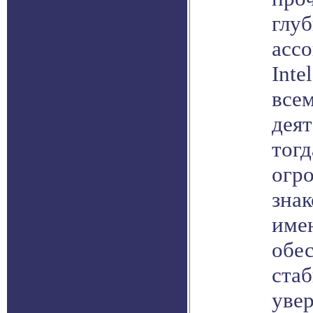
глуб
асс
Inte
всем
дея
тог
огро
знак
име
обе
стаб
увер