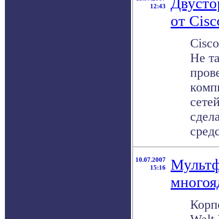
Двусто
12:43
от Cisc
Cisco
Не т
пров
комп
сетей
сдела
средс
10.07.2007
Мультф
15:16
многоя
Корп