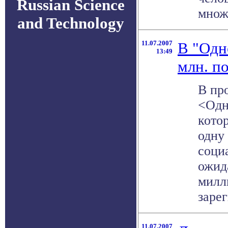
Russian Science
множе
and Technology
11.07.2007
В "Одн
13:49
млн. п
В пр
<Одн
кото
одну
соци
ожид
милл
зарег
11.07.2007