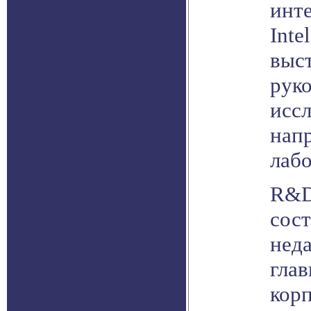
инт
Inte
выс
руко
исс
нап
лабо
R&D
сос
нед
гла
корп