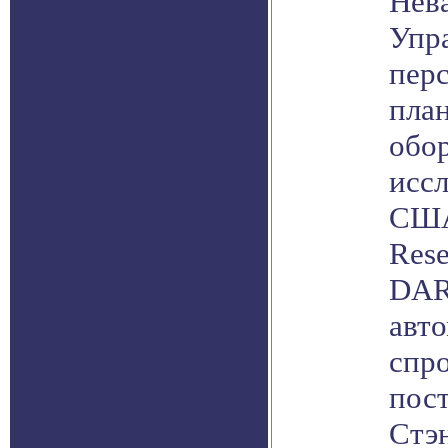
Нев
Упр
пер
пла
обо
иссл
США
Rese
DAR
авто
спр
пос
Стэ