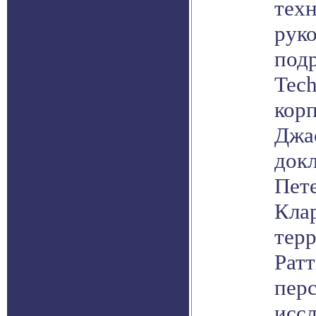
тех
рук
подр
Tec
корп
Джа
док
Пете
Клар
тер
Рат
пер
исс