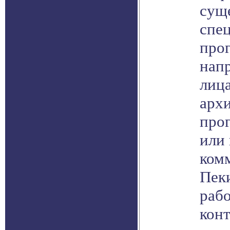
сущ
спе
про
напр
лица
арх
про
или
ком
Пек
рабо
конт