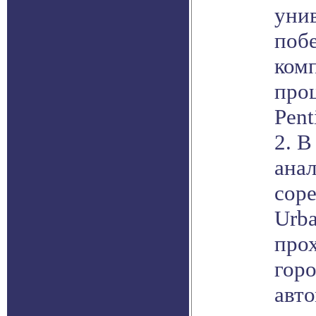
унив
поб
ком
проц
Pent
2. В
ана
сор
Urba
прох
горо
авт