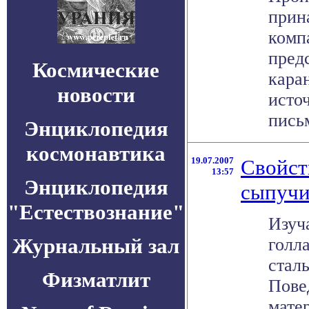
прин
компа
пред
Космические
кара
новости
исто
письм
Энциклопедия
космонавтика
19.07.2007
Свойст
13:57
Энциклопедия
сыпучи
"Естествознание"
Изуч
Журнальный зал
голл
стал
Физматлит
Пове
мате