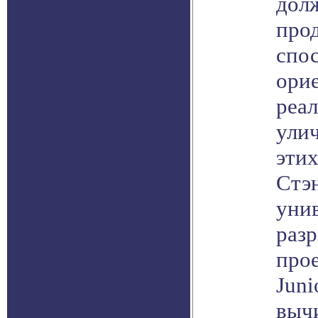
дол
про
спо
орие
реа
ули
этих
Стэ
уни
раз
про
Juni
выч