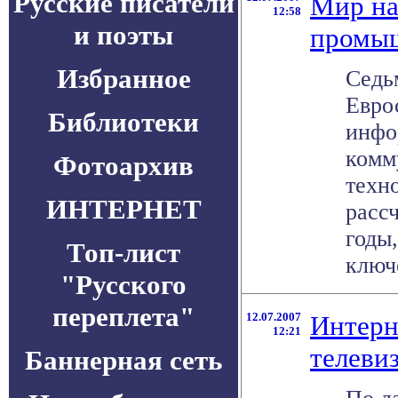
Русские писатели
Мир на
12:58
и поэты
промы
Избранное
Седь
Евро
Библиотеки
инфо
комм
Фотоархив
техн
ИНТЕРНЕТ
расс
годы,
Топ-лист
ключе
"Русского
переплета"
12.07.2007
Интерн
12:21
телеви
Баннерная сеть