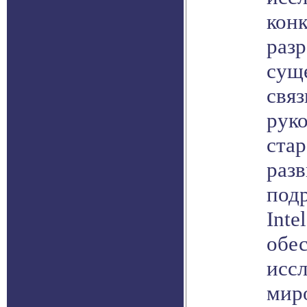
кон
раз
сущ
связ
руко
стар
разв
под
Inte
обе
исс
миро