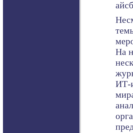
айсб
Нес
тем
мер
На 
неск
жур
ИТ-и
мира
анал
орга
пре