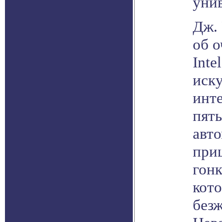
унив
Дж. 
об о
Inte
иск
инте
пят
авт
при
гонк
кото
без