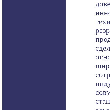
дов
инн
тех
разр
про
сдел
осн
шир
сотр
инд
сов
стан
алья