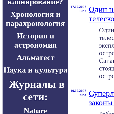
клонирование?
17.07.2007
Один и
13:57
Хронология и
телеск
парахронология
Один
История и
телес
астрономия
эксп
остр
Альмагест
Canar
стоя
Наука и культура
остро
Журналы в
16.07.2007
Суперл
сети:
14:53
законы
Nature