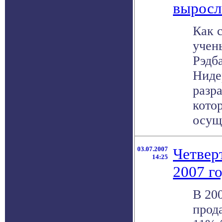
выросл
Как 
учен
Рэдб
Ниде
разра
кото
осуще
03.07.2007
Четвер
14:25
2007 г
В 200
прод