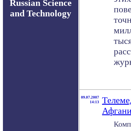
Russian Science
пов
and Technology
точ
мил
тыс
расс
жур
09.07.2007
Телеме
14:13
Афгани
Комп