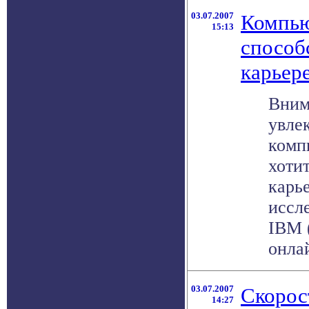
03.07.2007
Компью
15:13
способ
карьер
Вним
увле
комп
хотит
карь
иссл
IBM 
онлай
03.07.2007
Скорос
14:27