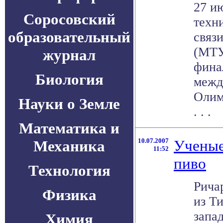
27 и
Соросовский
техн
образовательный
связ
(МТУ
журнал
фина
Биология
межд
Олим
Науки о Земле
. . .
Математика и
10.07.2007
Ученые
Механика
11:52
пиво
Технология
Рича
Физика
из Т
запа
Химия