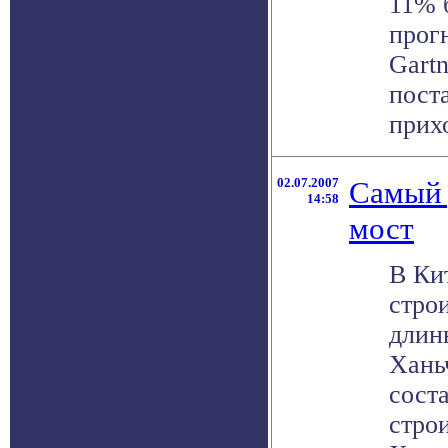
11% 
прог
Gart
пост
прихо
02.07.2007
Самый 
14:58
мост
В Ки
стро
длин
Хань
сост
строи