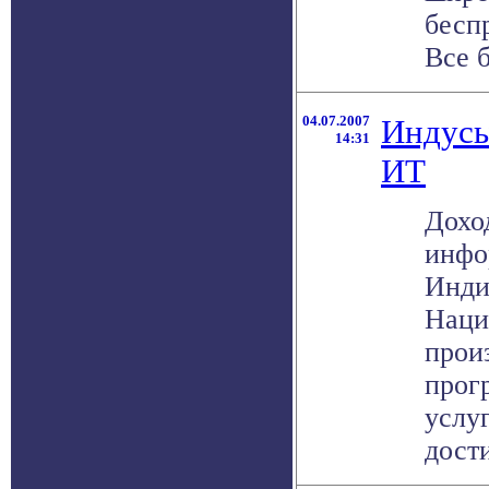
бесп
Все б
04.07.2007
Индусы
14:31
ИТ
Дохо
инфо
Инди
Наци
прои
прог
услуг
дости