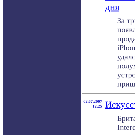
дня
За тр
появ
прод
iPho
удал
полу
устр
пришл
02.07.2007
Искусс
12:25
Брит
Inter