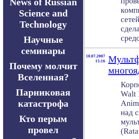
пров
News of Russian
комп
Science and
сетей
Technology
сдела
средс
Научные
семинары
10.07.2007
Мультф
15:16
Почему молчит
многоя
Вселенная?
Корп
Парниковая
Walt 
катастрофа
Anima
над 
Кто перым
муль
провел
(Rata