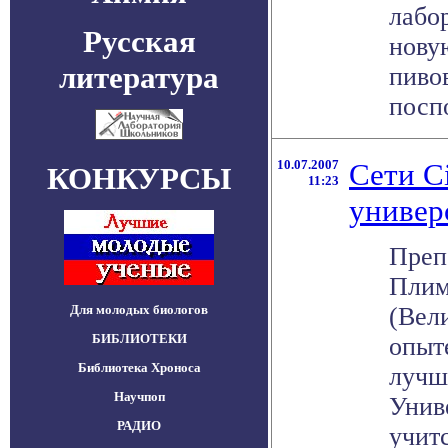
лабо
Русская
нову
литература
пиво
поспо
10.07.2007
Сети C
КОНКУРСЫ
11:23
универ
Преп
Плим
Для молодых биологов
(Вел
БИБЛИОТЕКИ
опыте
Библиотека Хроноса
лучш
Научпоп
Унив
РАДИО
учитс