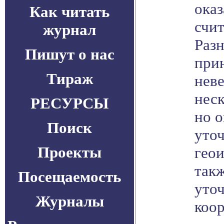
оказ
Как читать
счит
журнал
Разн
Пишут о нас
при
Тираж
неве
нес
РЕСУРСЫ
но о
Поиск
уто
Проекты
геои
такж
Посещаемость
уто
Журналы
коор