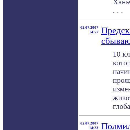
Хань
. . .
02.07.2007
Предск
14:57
сбываю
10 к
кото
начи
проя
изме
живо
глоба
02.07.2007
Полмил
14:23