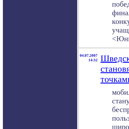
побе
фина
конк
учащ
<Юнио
04.07.2007
Шведск
14:32
станов
точкам
моби
стан
бесп
поль
широ