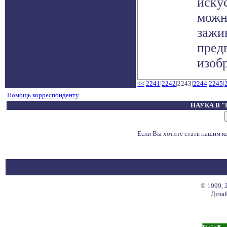
иску
можн
зажи
пред
изобр
<<
2241
|
2242
|2243|
2244
|
2245
|
Помощь корреспонденту
НАУКА В 
Если Вы хотите стать нашим 
© 1999, 
Дизай