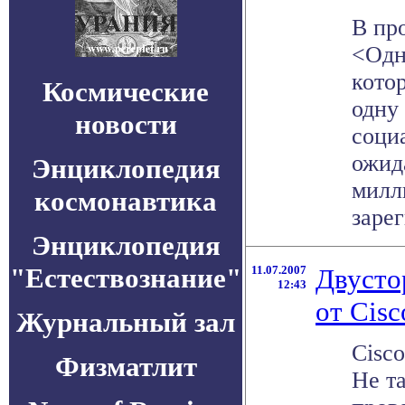
В пр
<Одн
кото
Космические
одну
новости
соци
ожид
Энциклопедия
милл
космонавтика
зарег
Энциклопедия
"Естествознание"
11.07.2007
Двусто
12:43
от Cisc
Журнальный зал
Cisco
Физматлит
Не т