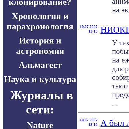
клонирование?
аним
на эк
Хронология и
парахронология
10.07.2007
НИОКР 
13:15
История и
У те
астрономия
побы
на е
Альмагест
для р
соби
Наука и культура
тыся
Журналы в
пред
. .
сети:
10.07.2007
А был 
Nature
13:10