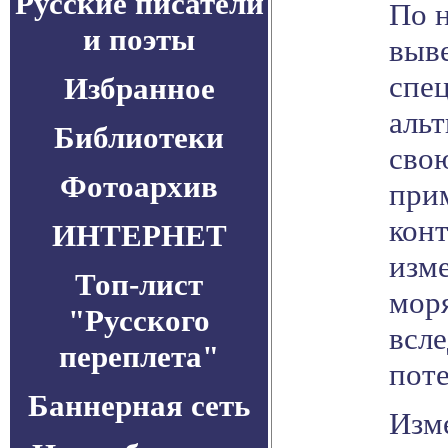
Русские писатели
По 
и поэты
выв
спе
Избранное
альт
Библиотеки
свою
Фотоархив
при
конт
ИНТЕРНЕТ
изм
Топ-лист
мор
"Русского
всле
переплета"
пот
Баннерная сеть
Изм