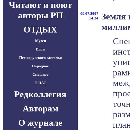
Читают и поют
авторы РП
09.07.2007
Земля 
14:24
милли
ОТДЫХ
Спе
Музеи
инст
Игры
Песни русского застолья
унив
Народное
рам
Смешное
меж
О НАС
про
Редколлегия
точ
Авторам
раз
О журнале
план