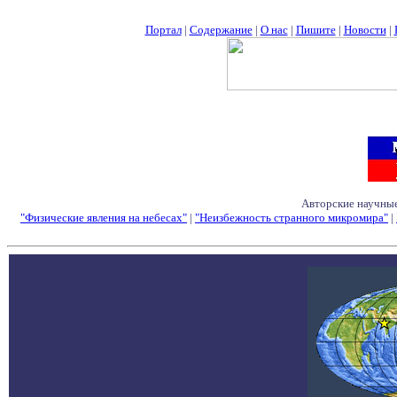
Портал
|
Содержание
|
О нас
|
Пишите
|
Новости
|
Авторские научные
"Физические явления на небесах"
|
"Неизбежность странного микромира"
|
Семинары - Конфе