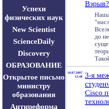
Взрыв?.
Успехи
Наша
физических наук
"нас
New Scientist
Всел
до не
ScienceDaily
суще
теор
Discovery
Такой
ОБРАЗОВАНИЕ
10.07.2007
3-я ме
Открытое письмо
12:48
студен
министру
Cisco 
образования
технол
Антиреформа