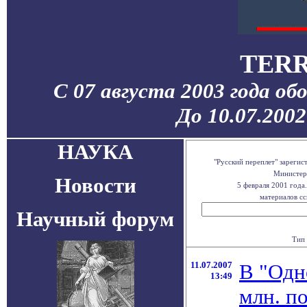
TERR
С 07 августа 2003 года об
До 10.07.200
НАУКА
"Русский переплет" зареги
Министерс
Новости
5 февраля 2001 года
материалов сс
Научный форум
Тип 
11.07.2007
В "Одн
13:49
млн. п