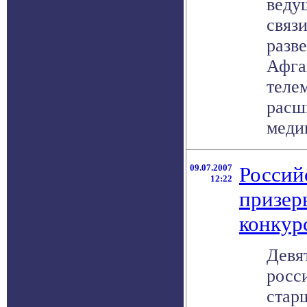
веду
связ
разв
Афга
теле
расш
медиц
09.07.2007
Россий
12:22
призер
конкур
Девя
росс
стар