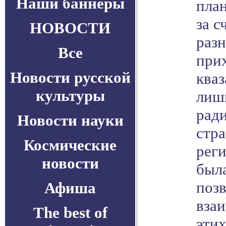
Наши баннеры
пла
за с
НОВОСТИ
раз
Все
прих
Новости русской
кваз
культуры
лиш
ради
Новости науки
стра
Космические
рег
новости
была
позв
Афиша
вза
The best of
этих