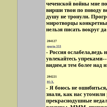
чеченской войны мне по
вирши твои по поводу в
душу не тронули. Прогр
миротворцы конкретные
нельзя писать вокруг да
284127
sparta 333
- Россия ослабела,ведь
увлекайтесь упреками--
видим,и тем более над ни
284221
Ю.Х.
- Я боюсь не ошибиться
знали, как нас утомили
прекраснодушные недалё