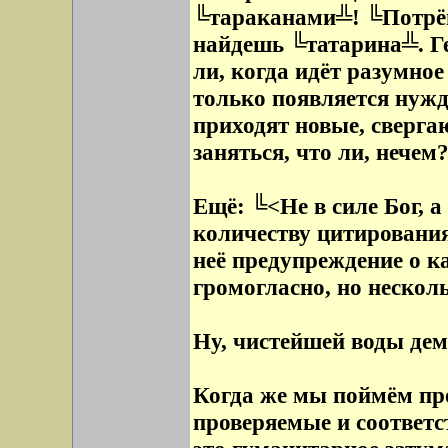
╚тараканами╩! ╚Потрёш
найдешь ╚татарина╩. Ге
ли, когда идёт разумное
только появляется нужд
приходят новые, сверга
заняться, что ли, нечем
Ещё: ╚<Не в силе Бог, а
количеству цитирования,
неё предупреждение о к
громогласно, но нескол
Ну, чистейшей воды дем
Когда же мы поймём пр
проверяемые и соответс