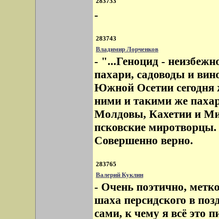
283733
-
283743
Владимир Лорченков
- "...Геноцид - неизбеж
пахари, садоводы и вин
Южной Осетии сегодня 
ними и такими же пахар
Молдовы, Кахетии и Мин
псковские миротворцы. К
Совершенно верно.
283765
Валерий Куклин
- Очень поэтично, метко
шаха персидского в поз
сами, к чему я всё это 