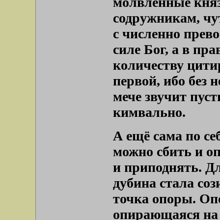
молвленные княз
содружникам, чу
с численно прев
силе Бог, а в пра
количеству цити
первой, ибо без
мече звучит пуст
кимвально.
А ещё сама по се
можно сбить и о
и приподнять. Д
дубина стала со
точка опоры. Опо
опирающаяся на 