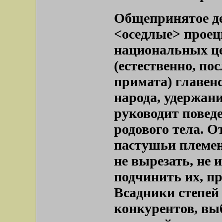
Общепринятое де
<оседлые> проец
национальных це
(естественно, по
примата) главен
народа, удержани
руководит повед
родового тела. О
пастушьи племен
не вырезать, не и
подчинить их, пр
Всадники степей
конкурентов, вы