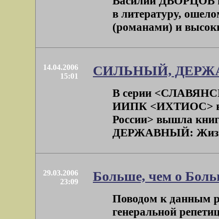
Василий ДВОРЦОВ не
в литературу, ошел
(романами) и высоким
14.04.2006
СИЛЬНЫЙ, ДЕР
15:01
В серии <СЛАВЯНСК
ИИПК <ИХТИОС> в п
России> вышла кни
ДЕРЖАВНЫЙ: Жизнь 
29.03.2006
Больше, чем о Бол
23:09
Поводом к данным 
генеральной репетиц