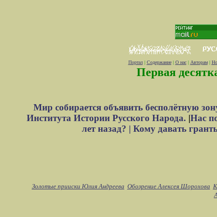
Портал
|
Содержание
|
О нас
|
Авторам
|
Но
Первая десятк
Мир собирается объявить бесполётную зон
Института Истории Русского Народа.
|
Нас п
лет назад? |
Кому давать грант
Золотые прииски Юлия Андреева
Обозрение Алексея Шорохова
К