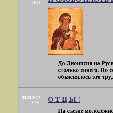
14:04
До Дионисия на Рус
столько синего. По 
объяснялось это труд
22.02.2007
О Т Ц Ы !
11:46
На съезде молодёжн