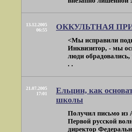
внезапно лишённой э
13.12.2005
ОККУЛЬТНАЯ ПР
06:55
<Мы исправили подв
Инквизитор, - мы осн
люди обрадовались, ч
. .
21.07.2005
Ельцин, как основа
17:01
школы
Получил письмо из 
Первой русской вол
директор Федеральног