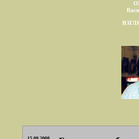
О
Вас
ВЗГЛ
15.09.2008