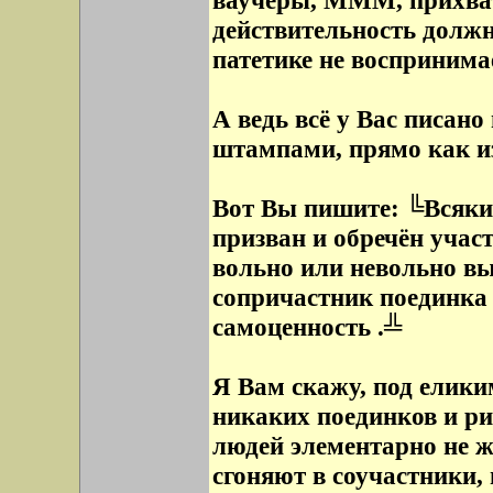
ваучеры, МММ, прихват
действительность должн
патетике не воспринимае
А ведь всё у Вас писан
штампами, прямо как из
Вот Вы пишите: ╚Всякий
призван и обречён участ
вольно или невольно вы
сопричастник поединка 
самоценность .╩
Я Вам скажу, под елик
никаких поединков и р
людей элементарно не ж
сгоняют в соучастники, 