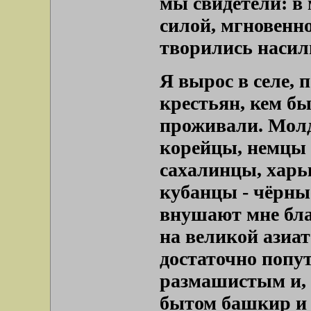
мы свидетели: в
силой, мгновенн
творились насили
Я вырос в селе,
крестьян, кем бы
проживали. Молд
корейцы, немцы 
сахалинцы, харь
кубанцы - чёрны
внушают мне бла
на великой азиат
достаточно попу
размашистым и,
бытом башкир и т