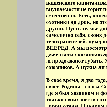
нашенского капитализму
внушаемости не горит 
естественно. Есть, коне
охотники до драк, но эт
другой. Пусть те, чьё д
самолично себя, своих д
телохранителей, нукеро
ВПЕРЕД. А мы посмотри
даже своих союзников а
.и продолжают губить. 
союзников. А нужна ли
В своё время, я два год
своей Родины - союза С
где я был хозяином и ф
только своих шести сото
даром отдам. Никаким 