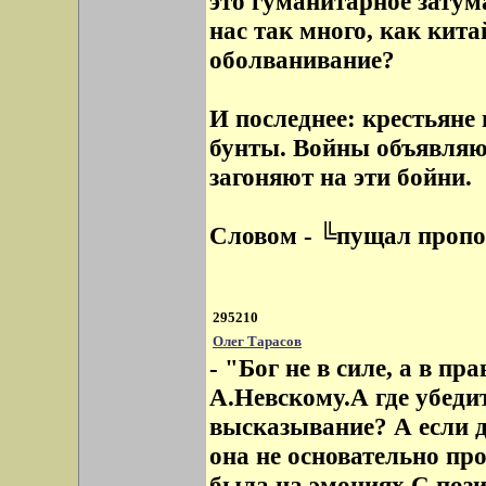
это гуманитарное затума
нас так много, как кита
оболванивание?
И последнее: крестьяне 
бунты. Войны объявляют
загоняют на эти бойни.
Словом - ╚пущал проп
295210
Олег Тарасов
- "Бог не в силе, а в 
А.Невскому.А где убеди
высказывание? А если д
она не основательно про
была на эмоциях.С поз