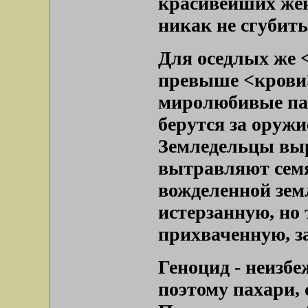
красивейших жен
никак не сгубит
Для оседлых же <
превыше <крови>
миролюбивые пах
берутся за оружи
Земледельцы вы
вытравляют семя
вожделенной земл
истерзанную, но 
прихваченную, з
Геноцид - неизб
поэтому пахари,