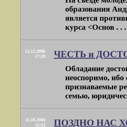
образования Анд
является против
курса <Основ . . .
13.12.2006
ЧЕСТЬ и ДОС
17:20
Обладание досто
неоспоримо, ибо 
признаваемые реа
семью, юридическ
11.10.2006
ПОЗДНО НАС 
12:33