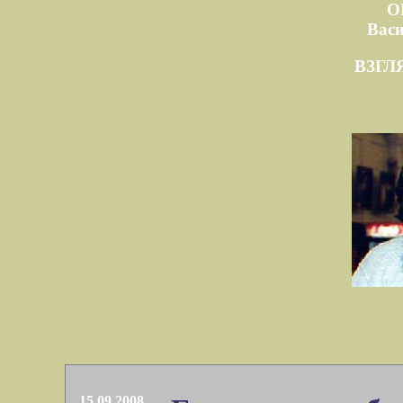
О
Вас
ВЗГЛ
15.09.2008