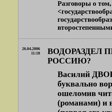
Разговоры о том,
<государствооб
государствообра
второстепенными. 
26.04.2006
ВОДОРАЗДЕЛ П
11:18
РОССИЮ?
Василий ДВОР
буквально вор
ошеломив чит
(романами) и