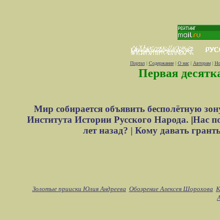
Портал
|
Содержание
|
О нас
|
Авторам
|
Но
Первая десятк
Мир собирается объявить бесполётную зон
Института Истории Русского Народа.
|
Нас п
лет назад? |
Кому давать грант
Золотые прииски Юлия Андреева
Обозрение Алексея Шорохова
К