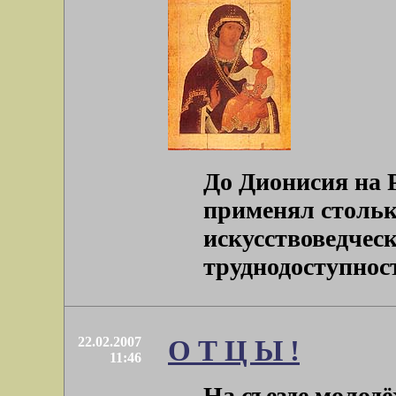
До Дионисия на 
применял столько
искусствоведчес
труднодоступность
22.02.2007
О Т Ц Ы !
11:46
На съезде молод