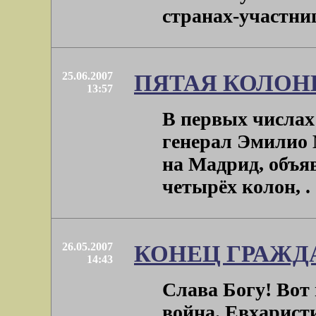
странах-участница
25.06.2007
ПЯТАЯ КОЛОН
13:57
В первых числах
генерал Эмилио 
на Мадрид, объя
четырёх колон, . .
26.05.2007
КОНЕЦ ГРАЖД
14:43
Слава Богу! Вот
война. Евхарист