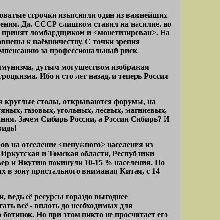
словатые строчки изъясняли один из важнейших
дения. Да, СССР слишком ставил на насилие, но
лат принят ломбардщиком и <монетизирован>. На
внены к наёмничеству. С точки зрения
омпенсацию за профессиональный риск.
оммунизма, дутым могуществом изображая
оцкизма. Ибо и сто лет назад, и теперь Россия
ся круглые столы, открываются форумы, на
яных, газовых, угольных, лесных, магниевых,
я. Зачем Сибирь России, а России Сибирь? И
видь!
в на отселение <ненужного> населения из
 Иркутская и Томская области, Республики
вер и Якутию покинули 10-15 % населения. По
щих в зону пристального внимания Китая, с 14
, ведь её ресурсы гораздо выгоднее
ать всё - вплоть до необходимых для
ботинок. Но при этом никто не просчитает его