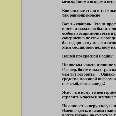
мельчайшими искрами непо
Ковыльные степи и таёжные 
так равнопрекрасно
Вот я - сибиряк. Это не прос
в него изначально были зал
особые восприимчивость и 
совершенно не схож с азовце
благодаря чему мне жизненн
этим составляем полноту н
Нашей прекрасной Родины.
Нынче мы как-то излишне мно
Господь более иных стран на
чём тут говорить. . . Однако
средства массовой информаци
пожелай, возненавидь!
Ясно, что кому-то невтерпё
стравить классы и землячест
Но алчность - нерусское, на
Именно здесь, в самом глав
всегда готовы на смерть за 