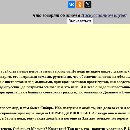
Что говорят об этом в
Дискуссионном клубе
?
воей статьи еще вчера, а меня выкинули. Но ведь не задел никого, даже по
варить его игорными домами, рулетками, что обеспечит наличие на обезл
с пистолетами под мышками, приездом составов проституток, как следстви
люди русские, да патриоты земли оной, это ясно. И в леса они дальневосточн
бирь приглашают бывших советских граждан, проживающих Дальнем и Ближ
т мир, и тем более Сибирь. Ибо потеряно в оной то, что делало ее земле
бескрайные просторы люди за СПРАВЕДЛИВОСТЬЮ. А откуда она в нынешне
к в былые века, зовут сюда людей, а в погоню за Златым тельком, которому 
 теперь Сибирь от Москвы? Красотой? Так ведь это - понятие условное. В 