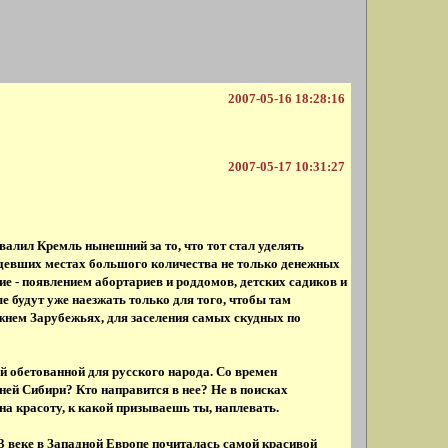
2007-05-16 18:28:16
2007-05-17 10:31:27
хвалил Кремль нынешний за то, что тот стал уделять
юдевших местах большого количества не только денежных
е - появлением абортариев и роддомов, детских садиков и
ые будут уже наезжать только для того, чтобы там
нем Зарубежьях, для заселения самых скудных по
й обетованной для русского народа. Со времен
й Сибири? Кто направится в нее? Не в поисках
на красоту, к какой призываешь ты, наплевать.
13 веке в Западной Европе почиталась самой красивой