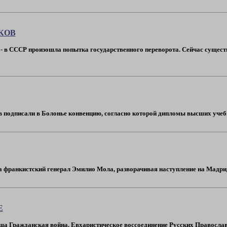
КОВ
да - в СССР произошла попытка государственного переворота. Сейчас сущест
тв подписали в Болонье конвенцию, согласно которой дипломы высших учебны
 франкистский генерал Эмилио Мола, разворачивая наступление на Мадрид, 
Е
ша Гражданская война. Евхаристическое воссоединение Русских Православ