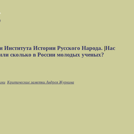
м
и Института Истории Русского Народа.
|
Нас
или сколько в России молодых ученых?
ики
Критические заметки Андрея Журкина