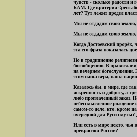
чувств - сколько радости и 
БАМ. Где критерии <рентабе
лет? Тут лежит предел власт
Мы не отдадим свою землю, 
Мы не отдадим свою землю, п
Когда Достоевский прорёк, ч
эта его фраза показалась ц
Но в традиционно религиозно
богообщению. В православии 
на вечернем богослужении. З
этом наша вера, наша нацио
Казалось бы, в мире, где та
искренность и доброту, а тр
либо проплаченный заказ. Но
небессмысленное рождение и
самом-то деле, кто, кроме на
очередной для Руси смуты? Д
Или есть в мире некто, чья
прекрасной России?