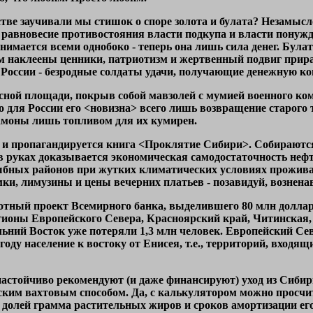
тстве заучивали мы стишок о споре золота и булата? Незамы
 равновесие противостояния власти подкупа и власти понуж
инимается всеми однобоко - теперь она лишь сила денег. Бу
ом наклеены ценники, патриотизм и жертвенный подвиг прира
и России - безродные солдаты удачи, получающие денежную к
асной площади, покрыв собой мавзолей с мумией военного к
 для России его <новизна> всего лишь возвращение старого тр
моны лишь топливом для их кумирен.
а и пропагандируется книга <Проклятие Сибири>. Собирают
 руках доказывается экономическая самодостаточность нефт
ных районов при жутких климатических условиях проживани
мки, лимузины и цены вечерних платьев - позавидуй, вознена
тный проект Всемирного банка, выделившего 80 млн долларо
егионы Европейского Севера, Красноярский край, Читинская,
льний Восток уже потеряли 1,3 млн человек. Европейский Се
году население к востоку от Енисея, т.е., территорий, входя
настойчиво рекомендуют (и даже финансируют) уход из Сибири
ким вахтовым способом. Да, с калькулятором можно просчит
долей грамма растительных жиров и сроков амортизации его 