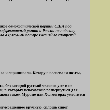
итиков демократической партии США под
еэффективный регион и России не под силу
во о грядущей потере Россией её сибирской
сила и спрашивала. Которую воспевали поэты,
а, без которой русский человек уже и не
ми, в которых невозможно развернуться для
 каком таком Муроме или Холмогорах уместится
и изукрашенное вручную, сплошь сияет