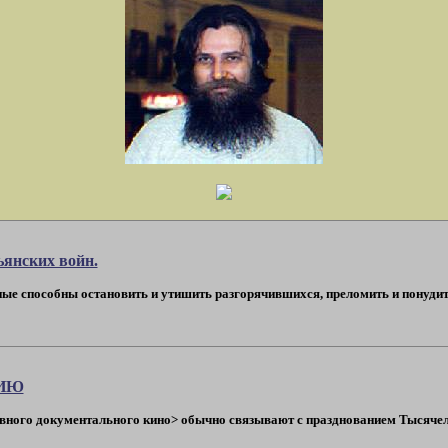
ьянских войн.
ные способны остановить и утишить разгорячившихся, преломить и понуди
НИЮ
вного документального кино> обычно связывают с празднованием Тысячеле