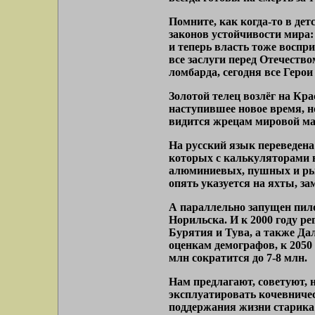
Помните, как когда-то в де
законов устойчивости мира:
и теперь власть тоже воспр
все заслуги перед Отечеств
ломбарда, сегодня все Геро
Золотой телец возлёг на Кр
наступившее новое время, но
видится жрецам мировой ма
На русский язык переведен
которых с калькуляторами в
алюминиевых, пушных и рыб
опять указуется на яхты, за
А параллельно запущен пило
Норильска. И к 2000 году р
Бурятия и Тува, а также Да
оценкам демографов, к 2050 
млн сократится до 7-8 млн.
Нам предлагают, советуют, 
эксплуатировать кочевничес
поддержания жизни старика 