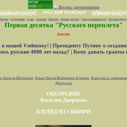
Портал
|
Содержание
|
О нас
|
Авторам
|
Новости
|
Первая десятка
|
Дискуссионный клуб
|
Научный фору
Первая десятка "Русского переплета"
Темы дня:
 в нашей Vselennoy!
|
Президенту Путину о создани
сь русские 4000 лет назад? |
Кому давать гранты 
е Алексея Шорохова
Книга Писем Владимира Хлумова
Классики и современн
Дискуссия
ОБОЗРЕНИЕ
Василия Дворцова
ВЗГЛЯД ИЗ СИБИРИ