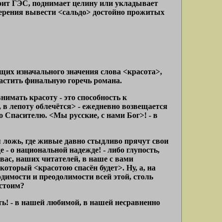
строит ГЭС, поднимает целину или укладывает
мерения вывести <сальдо> достойно прожитых
ющих изначального значения слова <красота>,
ластить финальную горечь романа.
нимать красоту - это способность к
 в лепоту облечётся> - ежедневно возвещается
о Спасителю. <Мы русские, с нами Бог>! - в
я ложь, где живые давно стыдливо прячут свои
 - о национальной надежде! - либо глупость,
вас, наших читателей, в наше с вами
оторый <красотою спасён будет>. Ну, а, на
ходимости и преодолимости всей этой, столь
 стоим?
ть! - в нашей любимой, в нашей несравненно