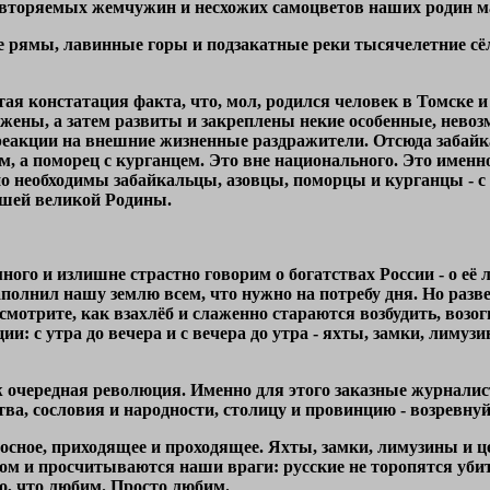
вторяемых жемчужин и несхожих самоцветов наших родин м
рямы, лавинные горы и подзакатные реки тысячелетние сёла 
тая констатация факта, что, мол, родился человек в Томске и 
ожены, а затем развиты и закреплены некие особенные, нево
реакции на внешние жизненные раздражители. Отсюда забай
м, а поморец с курганцем. Это вне национального. Это именно 
о необходимы забайкальцы, азовцы, поморцы и курганцы - с
ашей великой Родины.
го и излишне страстно говорим о богатствах России - о её ле
полнил нашу землю всем, что нужно на потребу дня. Но разве
 смотрите, как взахлёб и слаженно стараются возбудить, возог
и: с утра до вечера и с вечера до утра - яхты, замки, лимуз
ж очередная революция. Именно для этого заказные журнали
ва, сословия и народности, столицу и провинцию - возревнуй, 
носное, приходящее и проходящее. Яхты, замки, лимузины и це
ном и просчитываются наши враги: русские не торопятся убит
то, что любим. Просто любим.