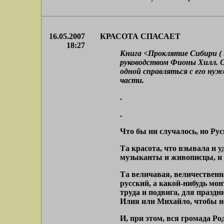
16.05.2007
КРАСОТА СПАСАЕТ
18:27
Книга <Проклятие Сибири ( 
руководством Фионы Хилл. О
одной справляться с его нуж
части.
.
.
Что бы ни случалось, но Русь
Та красота, что взывала и 
музыканты и живописцы, и 
Та величавая, величественна
русский, а какой-нибудь мо
труда и подвига, для праз
Илия или Михайло, чтобы ис
И, при этом, вся громада Р