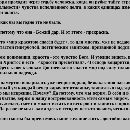
горя проходит через судьбу человека, когда он рубит тайгу, 
льности> чувства исполненного долга, в каких единицах из
и золота.
как бы выгодно это не было.
отому что она - Божий дар. И от этого - прекрасна.
то <мир красотою спасён будет>, то для многих, уже не веда
ветастой гиперболой, поэтическим завитком, призванной подс
м понимании, красота - это чувство Бога. И умение видеть, в
Христос и есть - <красота пресветлая>, <Господь воцарится,
десь ключ к словам Достоевского: спасти мир под силу тольк
нальная надежда.
к намертво воцарилась уже непроглядная, безнаказанно нагла
езвый ум каждый вечер караулит отчаянье, заявлять о надежде
 мы искренни. Почему? Да потому, что мы верим. В себя и в 
 бытие, верим в нашу востребованность этим самым миром, к
с, желает, смеет и может встать во весь рост и заявить о про
а разве не мы с вами здесь и сегодня чего-то значим, чего-то
 воля смогла бы превозмочь наше желание жить - достойно жи