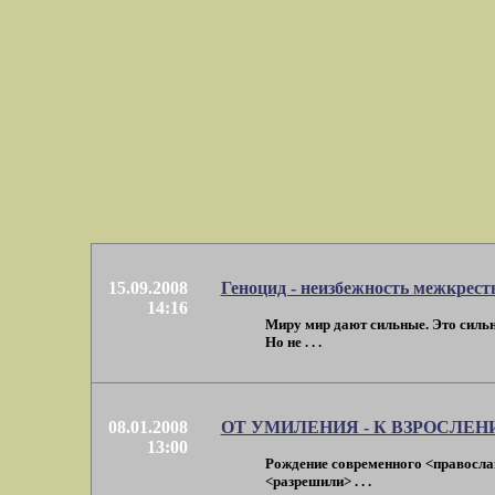
15.09.2008
Геноцид - неизбежность межкрест
14:16
Миру мир дают сильные. Это силь
Но не . . .
08.01.2008
ОТ УМИЛЕНИЯ - К ВЗРОСЛЕ
13:00
Рождение современного <правосла
<разрешили> . . .