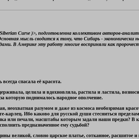
Siberian Curse )>, подготовленна коллективом авторов-анал
сновная мысль сводится к тому, что Сибирь - экономически н
дами. В Америке эту работу многие восприняли как пророчест
 всегда спасала её красота.
удерживала, целила и вдохновляла, растила и ластила, возно
за которую поднималось народное ополчение.
я, неохватная разумом и даже из космоса необозримая красот
нте-карлец. Ибо каково для русской души стесниться предела
дника или печали, масштабы которым задали наши предки? В
полнить предназначенное ему судьбой?
одины великой, словно царское платье, сотканное, расшитое 