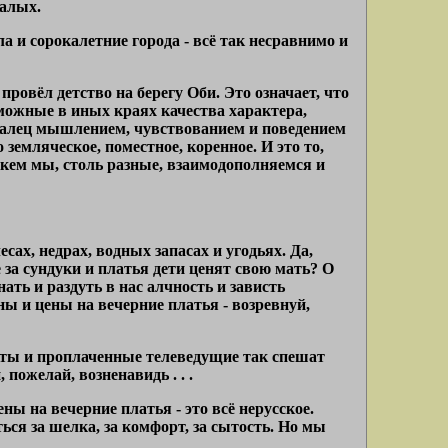
алых.
и сорокалетние города - всё так несравнимо и
провёл детство на берегу Оби. Это означает, что
зможные в иных краях качества характера,
калец мышлением, чувствованием и поведением
земляческое, поместное, коренное. И это то,
 кем мы, столь разные, взаимодополняемся и
сах, недрах, водных запасах и угодьях. Да,
 за сундуки и платья дети ценят свою мать? О
нать и раздуть в нас алчность и зависть
ины и цены на вечерние платья - возревнуй,
сты и проплаченные телеведущие так спешат
пожелай, возненавидь . . .
ны на вечерние платья - это всё нерусское.
ься за шелка, за комфорт, за сытость. Но мы