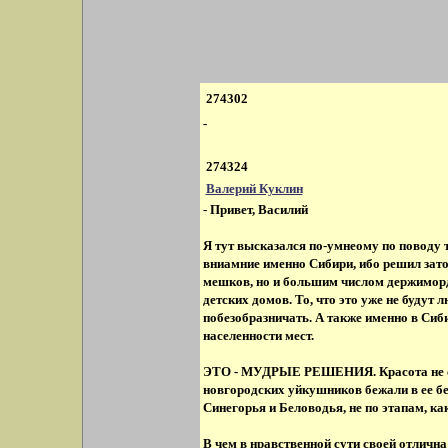
274302
-
274324
Валерий Куклин
- Привет, Василий
Я тут высказался по-умнеому по поводу т
вниамние именно Сибири, ибо решил зато
мешков, но и большим числом держиморд 
детских домов. То, что это уже не будут 
побезобразничать. А также именно в Си
населенности мест.
ЭТО - МУДРЫЕ РЕШЕНИЯ. Красота не спасе
новгородских уйкушников бежали в ее 
Синегорья и Беловодья, не по этапам, ка
В чем в нравственной сути своей отлична