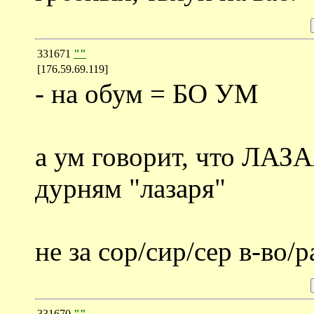
331671
""
[176.59.69.119]
- на обум = БО УМ
а ум говорит, что ЛАЗА
дурням "лазаря"
не за сор/сир/сер в-во/
331670
""