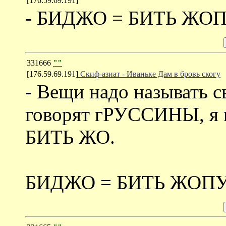
[176.59.69.191]
- БИДЖО = БИТЬ ЖОПУ 
331666
""
[176.59.69.191]
Скиф-азиат - Иваньке Дам в бровь скогу
- Вещи надо называть с
говорят гРУССИНЫ, я в
БИТЬ ЖО.
БИДЖО = БИТЬ ЖОП