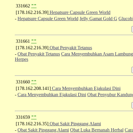
331662
""
[178.162.216.39]
Hepatsure Capsule Green World
-
Hepatsure Capsule Green World
Jelly Gamat Gold G
Glucob
331661
""
[178.162.216.39]
Obat Penyakit Tetanus
-
Obat Penyakit Tetanus
Cara Menyembuhkan Asam Lambung 
Herpes
331660
""
[178.162.208.141]
Cara Menyembuhkan Ejakulasi Dini
-
Cara Menyembuhkan Ejakulasi Dini
Obat Penyubur Kandun
331659
""
[178.162.216.35]
Obat Sakit Pinggang Alami
-
Obat Sakit Pinggang Alami
Obat Luka Bernanah Herbal
Car