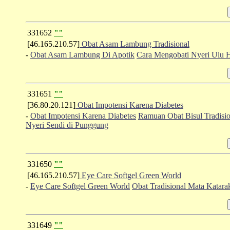
331652
""
[46.165.210.57]
Obat Asam Lambung Tradisional
-
Obat Asam Lambung Di Apotik
Cara Mengobati Nyeri Ulu H
331651
""
[36.80.20.121]
Obat Impotensi Karena Diabetes
-
Obat Impotensi Karena Diabetes
Ramuan Obat Bisul Tradisi
Nyeri Sendi di Punggung
331650
""
[46.165.210.57]
Eye Care Softgel Green World
-
Eye Care Softgel Green World
Obat Tradisional Mata Katara
331649
""