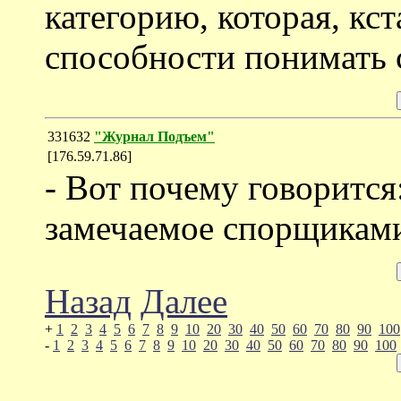
категорию, которая, кс
способности понимать 
331632
"Журнал Подъем"
[176.59.71.86]
- Вот почему говорится:
замечаемое спорщикам
Назад
Далее
+
1
2
3
4
5
6
7
8
9
10
20
30
40
50
60
70
80
90
100
-
1
2
3
4
5
6
7
8
9
10
20
30
40
50
60
70
80
90
100