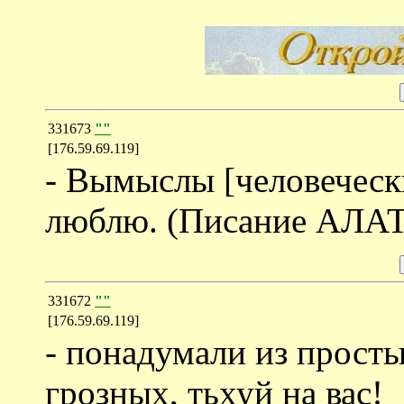
331673
""
[176.59.69.119]
- Вымыслы [человечески
люблю. (Писание АЛАТ
331672
""
[176.59.69.119]
- понадумали из прост
грозных, тьхуй на вас!