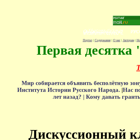
Портал
|
Содержание
|
О нас
|
Авторам
|
Но
Первая десятка 
Т
Мир собирается объявить бесполётную зон
Института Истории Русского Народа.
|
Нас п
лет назад? |
Кому давать грант
Дискуссионный к