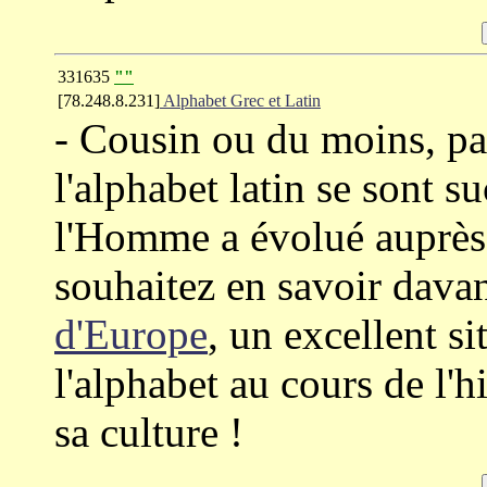
331635
""
[78.248.8.231]
Alphabet Grec et Latin
- Cousin ou du moins, par
l'alphabet latin se sont 
l'Homme a évolué auprès d
souhaitez en savoir dava
d'Europe
, un excellent si
l'alphabet au cours de l'h
sa culture !