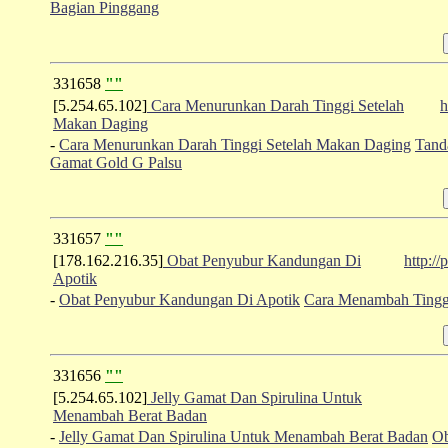
Bagian Pinggang
331658
""
[5.254.65.102]
Cara Menurunkan Darah Tinggi Setelah
h
Makan Daging
-
Cara Menurunkan Darah Tinggi Setelah Makan Daging
Tand
Gamat Gold G Palsu
331657
""
[178.162.216.35]
Obat Penyubur Kandungan Di
http:/
Apotik
-
Obat Penyubur Kandungan Di Apotik
Cara Menambah Tingg
331656
""
[5.254.65.102]
Jelly Gamat Dan Spirulina Untuk
Menambah Berat Badan
-
Jelly Gamat Dan Spirulina Untuk Menambah Berat Badan
Ob