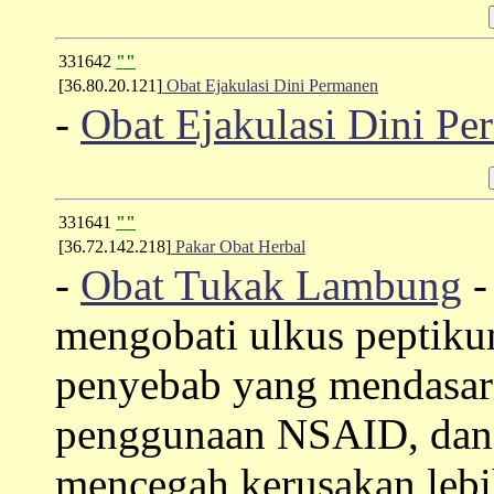
331642
""
[36.80.20.121]
Obat Ejakulasi Dini Permanen
-
Obat Ejakulasi Dini P
331641
""
[36.72.142.218]
Pakar Obat Herbal
-
Obat Tukak Lambung
-
mengobati ulkus peptik
penyebab yang mendasari 
penggunaan NSAID, dan m
mencegah kerusakan lebih