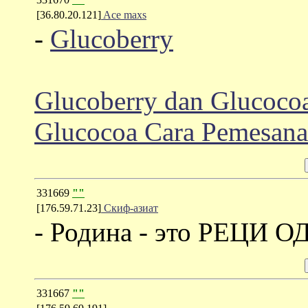
[36.80.20.121]
Ace maxs
-
Glucoberry
Glucoberry dan Glucoco
Glucocoa
Cara Pemesana
331669
""
[176.59.71.23]
Скиф-азиат
- Родина - это РЕЦИ 
331667
""