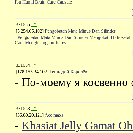
Ibu Hamil
Brain Care Capsule
331655
""
[5.254.65.102]
Pengobatan Mata Minus Dan Silinder
-
Pengobatan Mata Minus Dan Silinder
Mengobati Hidrosefalu
Cara Menghilangkan Jerawat
331654
""
[178.155.34.102]
Геннадий Королёв
- По-моему я косвенно 
331653
""
[36.80.20.121]
Ace maxs
-
Khasiat Jelly Gamat Ob