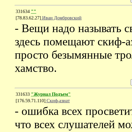
331634
""
[78.83.62.27]
Иван Домбровский
- Вещи надо называть с
здесь помещают скиф-аз
просто безымянные тро
хамство.
331633
"Журнал Подъем"
[176.59.71.110]
Скиф-азиат
- ошибка всех просвети
что всех слушателей м