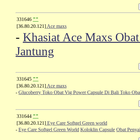
331646
""
[36.80.20.121]
Ace maxs
-
Khasiat Ace Maxs Oba
Jantung
331645
""
[36.80.20.121]
Ace maxs
-
Glucoberry
Toko Obat Vig Power Capsule Di Bali
Toko Oba
331644
""
[36.80.20.121]
Eye Care Softgel Green world
-
Eye Care Softgel Green World
Koloklin Capsule
Obat Penya