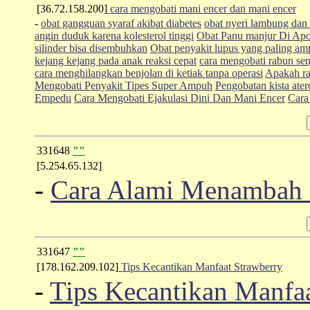
[36.72.158.200]
cara mengobati mani encer dan mani encer
-
obat gangguan syaraf akibat diabetes
obat nyeri lambung dan 
angin duduk karena kolesterol tinggi
Obat Panu manjur Di Apo
silinder bisa disembuhkan
Obat penyakit lupus yang paling a
kejang kejang pada anak reaksi cepat
cara mengobati rabun sen
cara menghilangkan benjolan di ketiak tanpa operasi
Apakah ra
Mengobati Penyakit Tipes Super Ampuh
Pengobatan kista ate
Empedu
Cara Mengobati Ejakulasi Dini Dan Mani Encer
Cara
331648
""
[5.254.65.132]
-
Cara Alami Menambah B
331647
""
[178.162.209.102]
Tips Kecantikan Manfaat Strawberry
-
Tips Kecantikan Manfaa