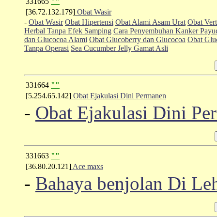
331665
""
[36.72.132.179]
Obat Wasir
-
Obat Wasir
Obat Hipertensi
Obat Alami Asam Urat
Obat Vert
Herbal Tanpa Efek Samping
Cara Penyembuhan Kanker Payud
dan Glucocoa Alami
Obat Glucoberry dan Glucocoa
Obat Glu
Tanpa Operasi
Sea Cucumber Jelly Gamat Asli
331664
""
[5.254.65.142]
Obat Ejakulasi Dini Permanen
-
Obat Ejakulasi Dini P
331663
""
[36.80.20.121]
Ace maxs
-
Bahaya benjolan Di Le