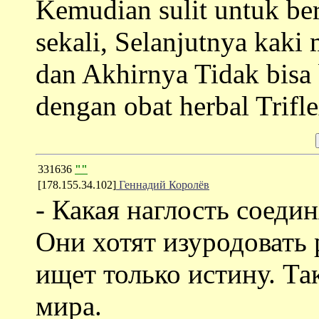
Kemudian sulit untuk ber
sekali, Selanjutnya kaki 
dan Akhirnya Tidak bisa b
dengan obat herbal Trifl
331636
""
[178.155.34.102]
Геннадий Королёв
- Какая наглость соеди
Они хотят изуродовать 
ищет только истину. Та
мира.