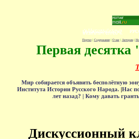
Портал
|
Содержание
|
О нас
|
Авторам
|
Но
Первая десятка 
Т
Мир собирается объявить бесполётную зон
Института Истории Русского Народа.
|
Нас п
лет назад? |
Кому давать грант
Дискуссионный к