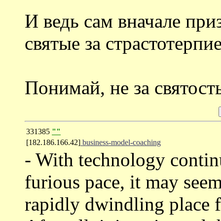
И ведь сам вначале при
святые за страстотерпие
Понимай, не за святост
331385
""
[182.186.166.42]
business-model-coaching
- With technology contin
furious pace, it may seem 
rapidly dwindling place 