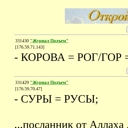
331430
"Журнал Подъем"
[176.59.71.143]
- КОРОВА = РОГ/ГОР =
331429
"Журнал Подъем"
[176.59.70.47]
- СУРЫ = РУСЫ;
...пocлaнник oт Aлл