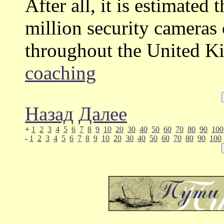
After all, it is estimated
million security cameras 
throughout the United 
coaching
Назад
Далее
+
1
2
3
4
5
6
7
8
9
10
20
30
40
50
60
70
80
90
100
-
1
2
3
4
5
6
7
8
9
10
20
30
40
50
60
70
80
90
100