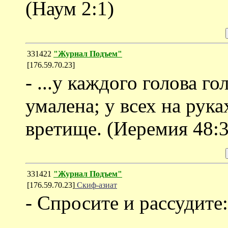
(Наум 2:1)
331422
"Журнал Подъем"
[176.59.70.23]
- ...у каждого голова г
умалена; у всех на рук
вретище. (Иеремия 48:3
331421
"Журнал Подъем"
[176.59.70.23]
Скиф-азиат
- Спросите и рассудите