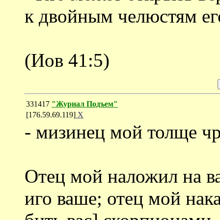
к двойным челюстям ег
(Иов 41:5)
331417
"Журнал Подъем"
[176.59.69.119]
Х
- мизинец мой толще чр
Отец мой наложил на ва
иго ваше; отец мой нака