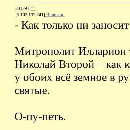
331391
""
[5.102.197.241]
Воложин
- Как только ни заноси
Митрополит Илларион то
Николай Второй – как 
у обоих всё земное в р
святые.
О-пу-петь.