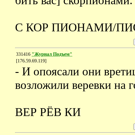
бить вас] скорпионами.
С КОР ПИОНАМИ/П
331416
"Журнал Подъем"
[176.59.69.119]
- И опоясали они врети
возложили веревки на г
ВЕР РЁВ КИ