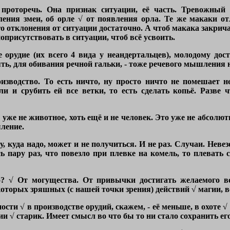
проторечь. Она признак ситуации, её часть. Тревожный
ения змеи, об орле √ от появления орла. Те же макаки о
о отклонения от ситуации достаточно. А чтоб макака закрича
оприсутствовать в ситуации, чтоб всё усвоить.
 орудие (их всего 4 вида у неандертальцев), молодому дос
зять, для обивания речной гальки, - тоже речевого мышления н
оизводство. То есть ничто, ну просто ничто не помешает 
ли и срубить ей все ветки, то есть сделать копьё. Разве
уже не животное, хоть ещё и не человек. Это уже не абсолют
ление.
, куда надо, может и не получиться. И не раз. Случаи. Невезе
ь пару раз, что повезло при плевке на комель, то плевать с
о? √ От могущества. От привычки достигать желаемого во
оторых зряшных (с нашей точки зрения) действий √ магии, 
ности √ в производстве орудий, скажем, - её меньше, в охот
√ старик. Имеет смысл во что бы то ни стало сохранить ег