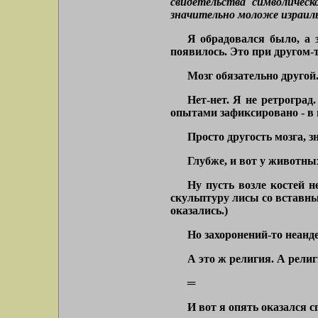
свидетельства символическ
значительно моложе израил
Я обрадовался было, а 
появилось. Это при другом-т
Мозг обязательно другой
Нет-нет. Я не ретрогра
опытами зафиксировано - в 
Просто другость мозга, з
Глубже, и вот у животны
Ну пусть возле костей н
скульптуру лисы со вставны
оказались.)
Но захоронений-то неанд
А это ж религия. А рели
═
И вот я опять оказался 