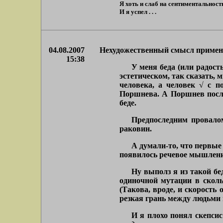
Я хоть и слаб на сентиментальность
И я успел . . .
04.08.2007
Нехудожественный смысл примене
15:38
У меня беда (или радост
эстетическом, так сказать,
человека, а человек √ с п
Поршнева. А Поршнев после
беде.
Предпоследним провалом
раковин.
А думали-то, что первые
появилось речевое мышлени
Ну выполз я из такой бе
одиночной мутации в скол
(Такова, вроде, и скорость
резкая грань между людьми 
И я плохо понял скепси