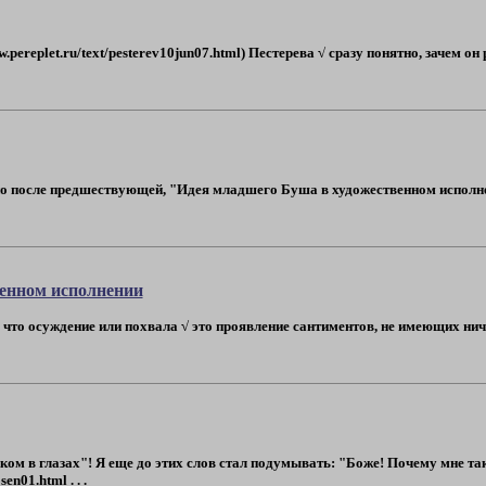
w.pereplet.ru/text/pesterev10jun07.html) Пестерева √ сразу понятно, зачем 
 после предшествующей, "Идея младшего Буша в художественном исполнении
енном исполнении
 что осуждение или похвала √ это проявление сантиментов, не имеющих нич
ком в глазах"! Я еще до этих слов стал подумывать: "Боже! Почему мне так
en01.html . . .