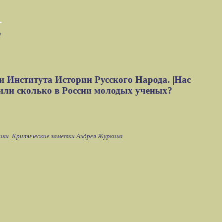
м
и Института Истории Русского Народа.
|
Нас
или сколько в России молодых ученых?
ики
Критические заметки Андрея Журкина