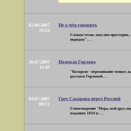
02.08.2007
Не о чём говорить
19:24
Словам тесно, мыслям просторно, 
порядок" . . .
30.07.2007
Надежда Горлова
11:43
"Катарсис - переживание тонкое, ка
рассказе Горловой . . .
04.07.2007
Грех Сахарова перед Россией
08:12
Стихотворение "Пора, мой друг, по
изданиях 1924 и . . .