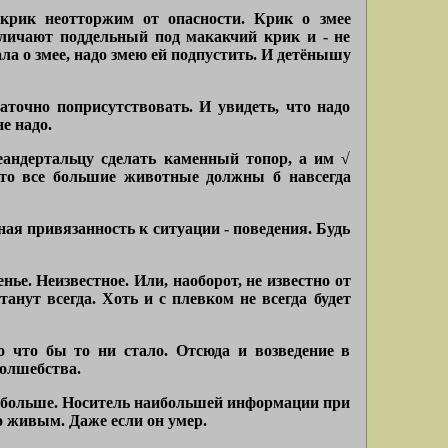
 крик неотторжим от опасности. Крик о змее
тличают поддельный под макакчий крик и - не
ла о змее, надо змею ей подпустить. И детёнышу
таточно поприсутствовать. И увидеть, что надо
е надо.
неандертальцу сделать каменный топор, а им √
 что все большие животные должны б навсегда
ная привязанность к ситуации - поведения. Будь
нье. Неизвестное. Или, наоборот, не известно от
танут всегда. Хоть и с плевком не всегда будет
 что бы то ни стало. Отсюда и возведение в
волшебства.
е √ больше. Носитель наибольшей информации при
о живым. Даже если он умер.