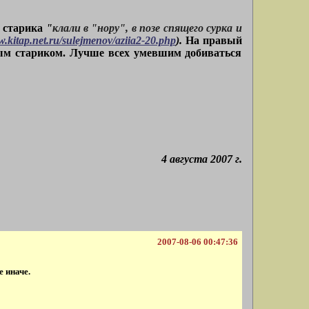
о старика
"
клали в "нору", в позе спящего сурка и
w.kitap.net.ru/sulejmenov/aziia2-20.php
).
На правый
ным стариком. Лучше всех умевшим добиваться
4 августа 2007 г.
2007-08-06 00:47:36
е иначе.