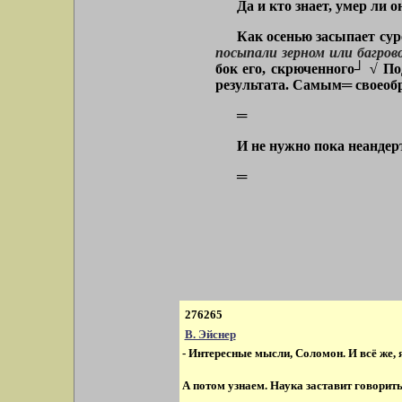
Да и кто знает, умер ли 
Как осенью засыпает сур
посыпали зерном или багров
бок его, скрюченного┘ √ П
результата. Самым
═
своеоб
═
И не нужно пока неанде
═
276265
В. Эйснер
- Интересные мысли, Соломон. И всё же, 
А потом узнаем. Наука заставит говорить