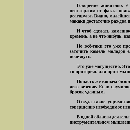
Говорение животных √ 
неотторжим от факта появл
реагируют. Видно, малейшег
макаки достаточно раз-два п
И чтоб сделать каменное
кремень, а не что-нибудь, в
Но всё-таки это уже пр
заточить комель молодой е
исчезнуть.
Это уже могущество. Это 
то проторечь или протомыш
Попасть же копьём бизону
чего везение. Если случилос
бросок удачным.
Откуда такое упрямств
совершенно необходимое нек
В одной области деятель
инструментальном мышлении 