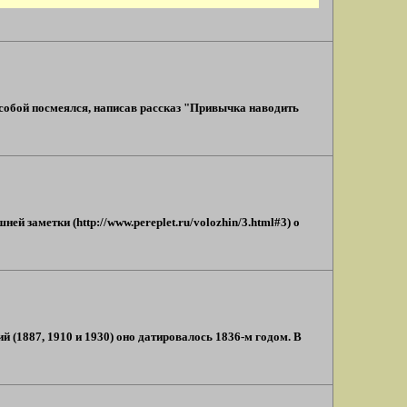
 собой посмеялся, написав рассказ "Привычка наводить
ей заметки (http://www.pereplet.ru/volozhin/3.html#3) о
й (1887, 1910 и 1930) оно датировалось 1836-м годом. В