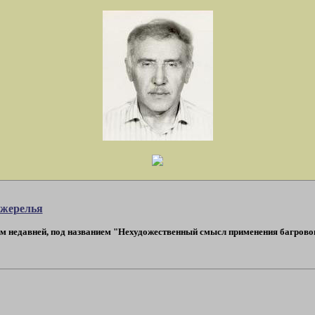
ожерелья
 недавней, под названием "Нехудожественный смысл применения багрового ц