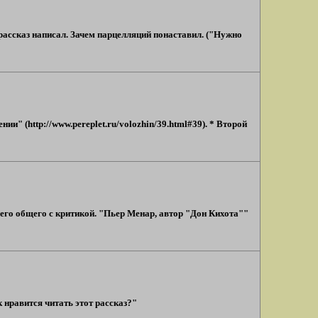
он рассказ написал. Зачем парцелляций понаставил. ("Нужно
" (http://www.pereplet.ru/volozhin/39.html#39). * Второй
его общего с критикой. "Пьер Менар, автор "Дон Кихота""
 нравится читать этот рассказ?"