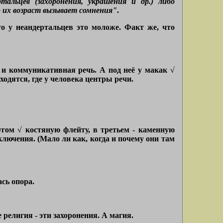
тальцев (захоронения, украшения и др.) либо
о их возраст вызывает сомнения"
.
то у неандертальцев это моложе. Факт же, что
 и коммуникативная речь. А под неё у макак √
одятся, где у человека центры речи.
угом √ костяную флейту, в третьем - каменную
ключения. (Мало ли как, когда и почему они там
сь опора.
Не религия - эти захоронения. А магия.