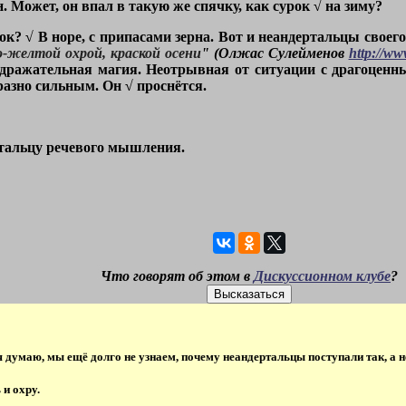
он. Может, он впал в такую же спячку, как сурок √ на зиму?
ок? √ В норе, с припасами зерна. Вот и неандертальцы своег
о-желтой охрой, краской осени
" (Олжас Сулейменов
http://ww
одражательная магия. Неотрывная от ситуации с драгоцен
разно сильным. Он √ проснётся.
ртальцу речевого мышления.
Что говорят об этом в
Дискуссионном клубе
?
я думаю, мы ещё долго не узнаем, почему неандертальцы поступали так, а н
 и охру.