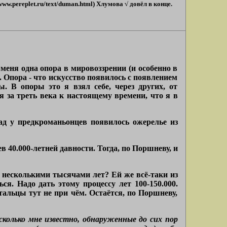
www.pereplet.ru/text/duman.html) Хлумова √ довёл в конце.
 меня одна опора в мировоззрении (и особенно в
. Опора - что искусство появилось с появлением
. В опоры это я взял себе, через других, от
 за треть века к настоящему времени, что я в
зад у предкроманьонцев появилось ожерелье из
 40.000-летней давности. Тогда, по Поршневу, и
а несколькими тысячами лет? Ей же всё-таки из
ся. Надо дать этому процессу лет 100-150.000.
тальцы тут не при чём. Остаётся, по Поршневу,
сколько мне известно, обнаруженные до сих пор