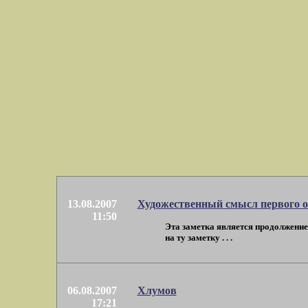
13.08.2007
Художественный смысл первого 
11:50
Эта заметка является продолжением
на ту заметку . . .
06.08.2007
Хлумов
17:21