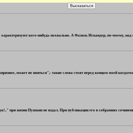
- характеризуют кого-нибудь похвально. А Фазиль Искандер, по-моему, над
призное, может не явиться",- такие слова стоят перед концом моей когдатошн
ра!.." при жизни Пушкин не издал. При публикации его в собраниях сочинени