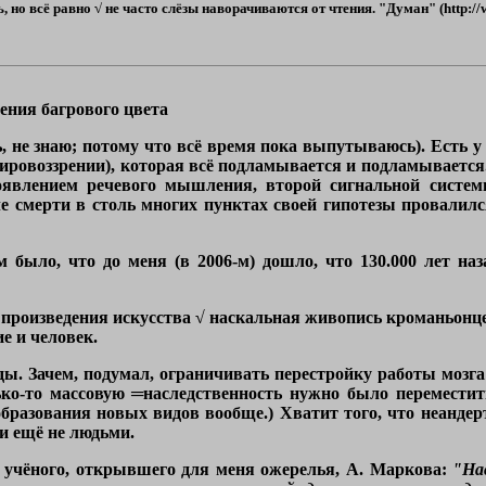
, но всё равно √ не часто слёзы наворачиваются от чтения. "Думан" (http://
ния багрового цвета
ь, не знаю; потому что всё время пока выпутываюсь). Есть у
 мировоззрении), которая всё подламывается и подламывается
оявлением речевого мышления, второй сигнальной системы
 смерти в столь многих пунктах своей гипотезы провалился
 было, что до меня (в 2006-м) дошло, что 130.000 лет на
 произведения искусства √ наскальная живопись кроманьонцев
е и человек.
ды. Зачем, подумал, ограничивать перестройку работы мозг
ько-то массовую
═
наследственность нужно было переместить
 образования новых видов вообще.) Хватит того, что неандер
и ещё не людьми.
с учёного, открывшего для меня ожерелья, А. Маркова:
"На