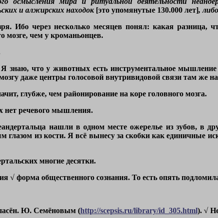
ого осмысления мира и ритуальной деятельности неандер
ьских и алжирских находок
[это упомянутые 130.000 лет]
, либ
зря. Ибо через несколько месяцев понял: какая разница, ч
о мозге, чем у кроманьонцев.
.
д. Я знаю, что у животных есть инструментальное мышление
мозгу даже центры голосовой внутривидовой связи там же нах
начит, глубже, чем районирование на коре головного мозга.
х нет речевого мышления.
еандертальца нашли в одном месте ожерелье из зубов, в др
м глазом из кости. Я всё вынесу за скобки как единичные ис
ертальских многие десятки.
гия √ форма общественного сознания. То есть опять подломила
спасён. Ю. Семёновым (
http://scepsis.ru/library/id_305.html
). √ 