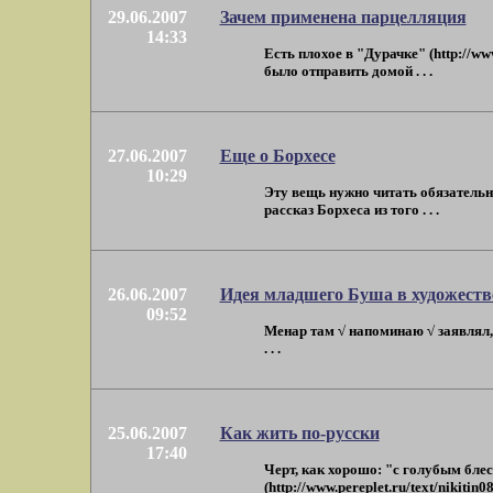
29.06.2007
Зачем применена парцелляция
14:33
Есть плохое в "Дурачке" (http://ww
было отправить домой . . .
27.06.2007
Еще о Борхесе
10:29
Эту вещь нужно читать обязательно
рассказ Борхеса из того . . .
26.06.2007
Идея младшего Буша в художеств
09:52
Менар там √ напоминаю √ заявлял,
. . .
25.06.2007
Как жить по-русски
17:40
Черт, как хорошо: "с голубым блес
(http://www.pereplet.ru/text/nikitin08s