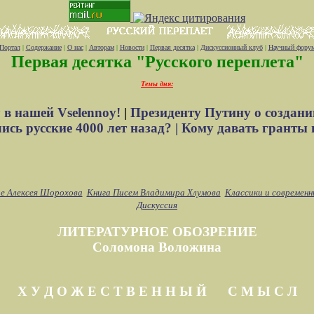
Портал
|
Содержание
|
О нас
|
Авторам
|
Новости
|
Первая десятка
|
Дискуссионный клуб
|
Научный фору
Первая десятка "Русского переплета"
Темы дня:
 в нашей Vselennoy!
|
Президенту Путину о создани
сь русские 4000 лет назад? |
Кому давать гранты 
е Алексея Шорохова
Книга Писем Владимира Хлумова
Классики и современн
Дискуссия
ЛИТЕРАТУРНОЕ ОБОЗРЕНИЕ
Соломона Воложина
Х У Д О Ж Е С Т В Е Н Н Ы Й С М Ы С Л