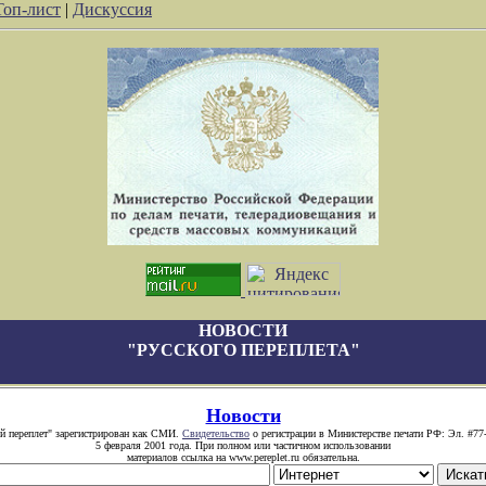
Топ-лист
|
Дискуссия
НОВОСТИ
"РУССКОГО ПЕРЕПЛЕТА"
Новости
й переплет" зарегистрирован как СМИ.
Свидетельство
о регистрации в Министерстве печати РФ: Эл. #77
5 февраля 2001 года. При полном или частичном использовании
материалов ссылка на www.pereplet.ru обязательна.