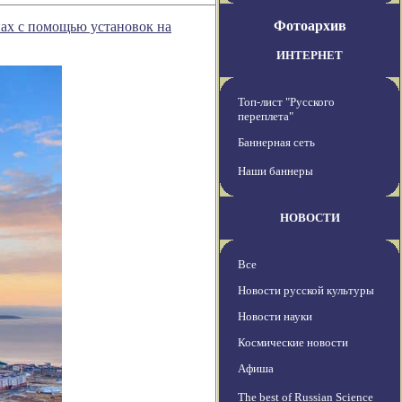
Фотоархив
нах с помощью установок на
ИНТЕРНЕТ
Топ-лист "Русского
переплета"
Баннерная сеть
Наши баннеры
НОВОСТИ
Все
Новости русской культуры
Новости науки
Космические новости
Афиша
The best of Russian Science