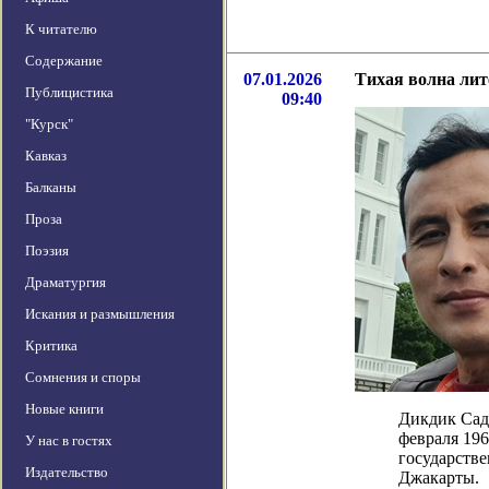
К читателю
Содержание
07.01.2026
Тихая волна ли
Публицистика
09:40
"Курск"
Кавказ
Балканы
Проза
Поэзия
Драматургия
Искания и размышления
Критика
Сомнения и споры
Новые книги
Дикдик Сади
февраля 196
У нас в гостях
государстве
Издательство
Джакарты.