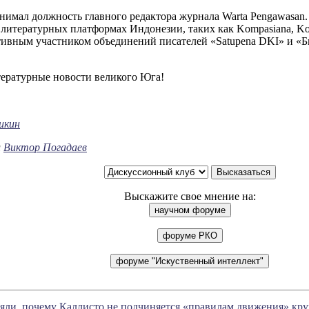
нимал должность главного редактора журнала Warta Pengawasan
 литературных платформах Индонезии, таких как Kompasiana, K
тивным участником объединений писателей «Satupena DKI» и «Б
ературные новости великого Юга!
икин
л
Виктор Погадаев
Выскажите свое мнение на:
яли, почему Каллисто не подчиняется «правилам движения» к