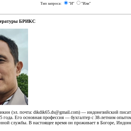
Тип запроса:
"И"
"Или"
тературы БРИКC
кин (эл. почта: dikdik65.ds@gmail.com) — индонезийский писат
5 года. Его основная профессия — бухгалтер с 38-летним опыто
нной службы. В настоящее время он проживает в Богоре, Индоне