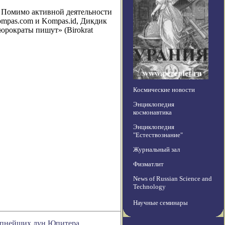
. Помимо активной деятельности
ompas.com и Kompas.id, Дикдик
юрократы пишут» (Birokrat
Космические новости
Энциклопедия
космонавтика
Энциклопедия
"Естествознание"
Журнальный зал
Физматлит
News of Russian Science and
Technology
Научные семинары
рупнейших лун Юпитера