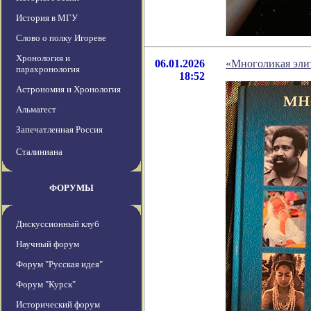
История в МГУ
Слово о полку Игореве
Хронология и
06.01.2026
«Многоликая эли
парахронология
18:52
Астрономия и Хронология
Альмагест
Запечатленная Россия
Сталиниана
ФОРУМЫ
Дискуссионный клуб
Научный форум
Форум "Русская идея"
Форум "Курск"
Исторический форум