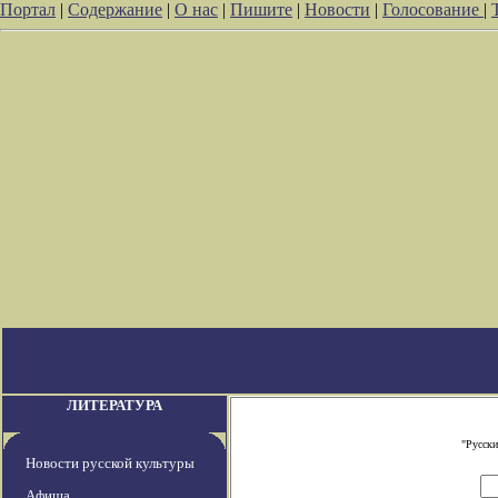
Портал
|
Содержание
|
О нас
|
Пишите
|
Новости
|
Голосование
|
ЛИТЕРАТУРА
"Русски
Новости русской культуры
Афиша