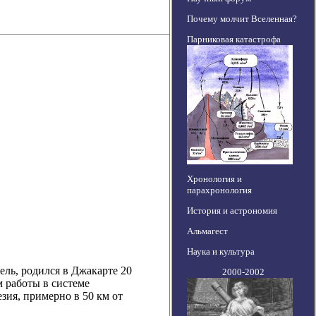
Почему молчит Вселенная?
Парниковая катастрофа
Хронология и
парахронология
История и астрономия
Альмагест
Наука и культура
ель, родился в Джакарте 20
2000-2002
м работы в системе
зия, примерно в 50 км от