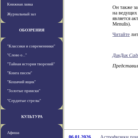
Книжная лавка
Он также за
на ведущих
Журнальный зал
является ак
Menulis).
ОБОЗРЕНИЯ
Читайте
лит
"Классики и современники"
"Слово о..."
ДикДик Сад
"Тайная история творений"
Представи
"Книга писем"
"Кошачий ящик"
"Золотые прииски"
"Сердитые стрелы"
КУЛЬТУРА
Афиша
06.01.2026
Астрофизики пон