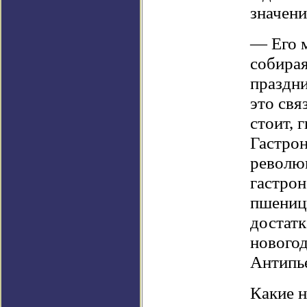
значени
— Его м
собирая
праздни
это свя
стоит, 
Гастро
революц
гастрон
пшеницы
достатк
новогод
Антипь
Какие н