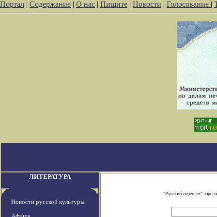
Портал
|
Содержание
|
О нас
|
Пишите
|
Новости
|
Голосование
|
ЛИТЕРАТУРА
"Русский переплет" заре
Новости русской культуры
Афиша