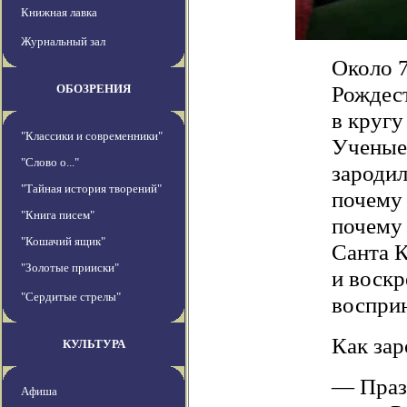
Книжная лавка
Журнальный зал
Около 
Рождест
ОБОЗРЕНИЯ
в кругу
"Классики и современники"
Ученые 
"Слово о..."
зародил
"Тайная история творений"
почему 
"Книга писем"
почему
"Кошачий ящик"
Санта К
"Золотые прииски"
и воскр
"Сердитые стрелы"
воспри
Как зар
КУЛЬТУРА
— Празд
Афиша