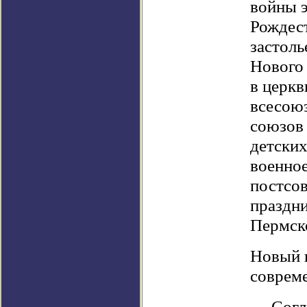
войны э
Рождест
застоль
Нового 
в церкв
всесою
союзов
детских
военное
постсо
праздн
Пермск
Новый 
соврем
— Согл