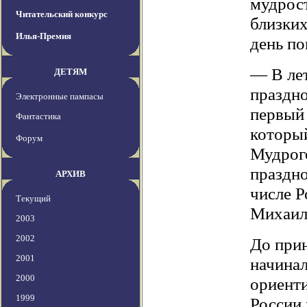
мудрост
Читательский конкурс
близких
Илья-Премия
день п
— В лет
ДЕТЯМ
праздно
Электронные пампасы
первый
Фантастика
который
Форум
Мудрого
праздно
АРХИВ
числе Р
Текущий
Михаил
2003
2002
До прин
2001
начинал
2000
ориенти
1999
России 