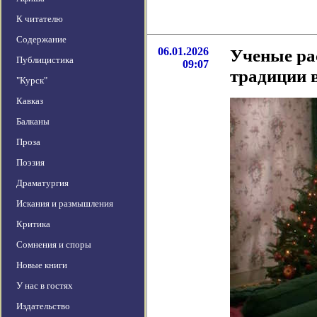
К читателю
Содержание
06.01.2026
Ученые ра
Публицистика
09:07
традиции в
"Курск"
Кавказ
Балканы
Проза
Поэзия
Драматургия
Искания и размышления
Критика
Сомнения и споры
Новые книги
У нас в гостях
Издательство