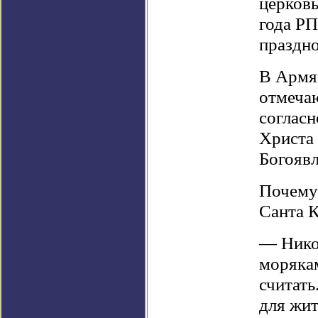
церковь
года Р
праздно
В Армян
отмечаю
соглас
Христа 
Богоявл
Почему
Санта 
— Никол
моряка
считать
для жит