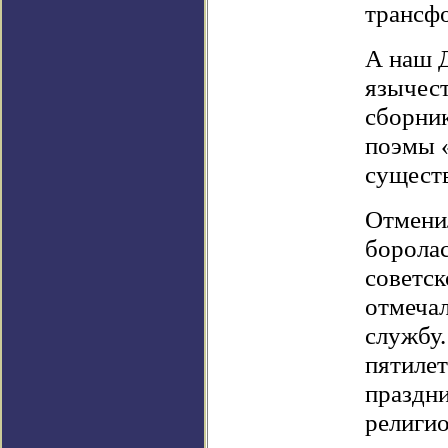
трансфо
А наш Д
язычест
сборник
поэмы 
существ
Отменил
боролас
советск
отмеча
службу.
пятилет
праздни
религи