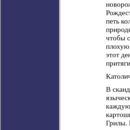
новорож
Рождест
петь к
природн
чтобы с
плохую 
этот де
притяги
Католи
В сканд
языческ
каждую
картошк
Грилы. 