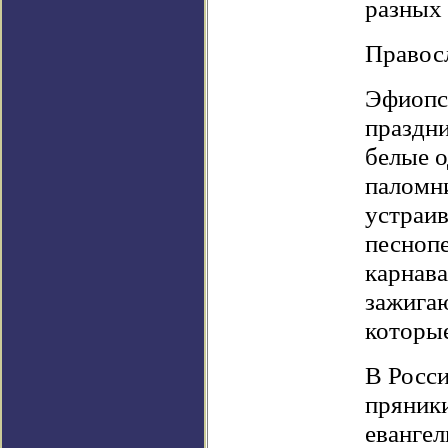
разных 
Правос
Эфиопск
праздни
белые 
паломни
устраи
песноп
карнава
зажигаю
которые
В Росси
пряник
евангел