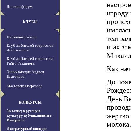
настрое
Детский форум
народу
происхо
КЛУБЫ
имелась
театрал
Пятничные вечера
и их з
Клуб любителей творчества
Достоевского
Михаил
Клуб любителей творчества
Гайто Газданова
Как нач
Энциклопедия Андрея
Платонова
До появ
Мастерская перевода
Рождест
День Ве
КОНКУРСЫ
провод
За вклад в русскую
жертво
культуру публикациями в
Интернете
молока,
Литературный конкурс