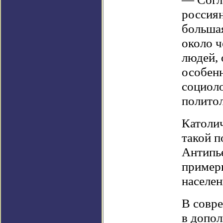
россиян
большая
около ч
людей, 
особенн
социоло
полито
Католич
такой п
Антипье
пример
населен
В совр
в допол