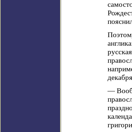
самост
Рождест
поясни
Поэтому
англика
русская
правосл
наприме
декабря
— Вооб
правосл
праздно
календа
григори