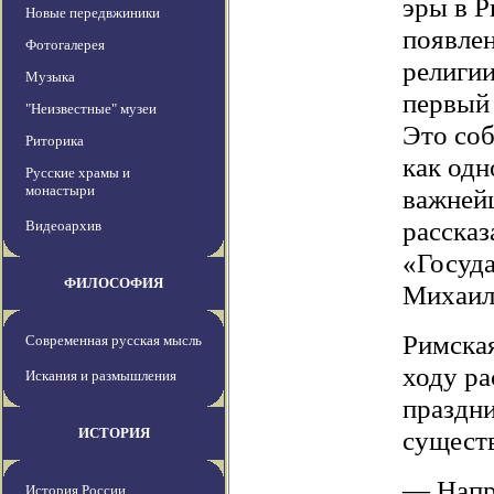
эры в Р
Новые передвжиники
появле
Фотогалерея
религии
Музыка
первый 
"Неизвестные" музеи
Это со
Риторика
как одн
Русские храмы и
монастыри
важней
рассказ
Видеоархив
«Госуд
ФИЛОСОФИЯ
Михаил
Римская
Современная русская мысль
ходу р
Искания и размышления
праздни
ИСТОРИЯ
сущест
— Напр
История России