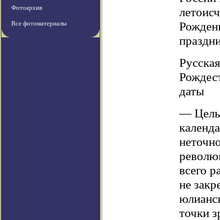
Фотоархив
летоисч
Рождени
Все фотоматериалы
праздни
Русская
Рождест
даты
— Цель
календ
неточно
револю
всего р
не закр
юлианск
точки з