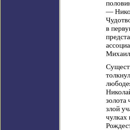
полови
— Нико
Чудотво
в перву
предста
ассоци
Михаил
Существ
толкнул
любодея
Николай
золота 
злой уч
чулках 
Рождест