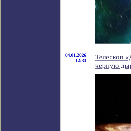
04.01.2026
Телескоп «
12:33
черную ды