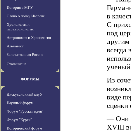
Германи
История в МГУ
в качес
Слово о полку Игореве
С прихо
Хронология и
парахронология
под цер
Астрономия и Хронология
другим 
Альмагест
всегда 
Запечатленная Россия
использ
Сталиниана
ученый
Из соче
ФОРУМЫ
возник
Дискуссионный клуб
виде пе
Научный форум
сценки 
Форум "Русская идея"
— Они 
Форум "Курск"
XVIII в
Исторический форум