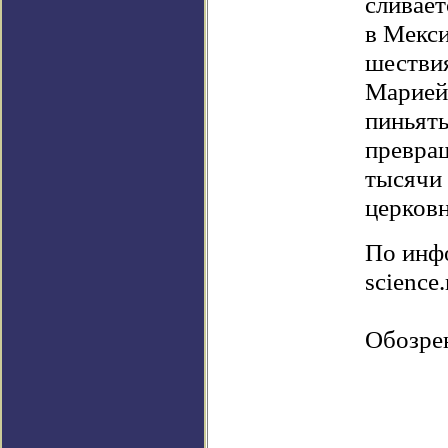
сливае
в Мекси
шестви
Марией
пиньяты
превращ
тысячи 
церков
По инфо
science
Обозре