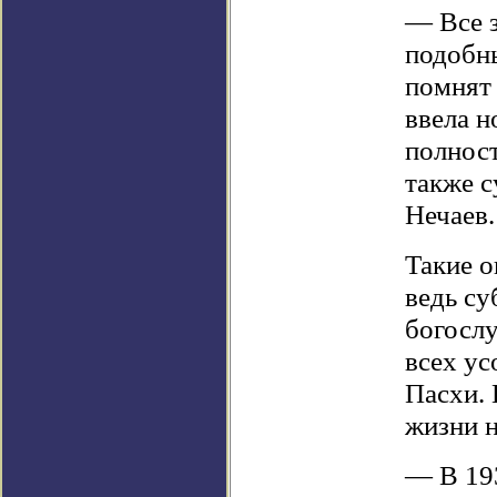
— Все з
подобн
помнят 
ввела н
полност
также с
Нечаев.
Такие о
ведь су
богосл
всех ус
Пасхи. 
жизни н
— В 193