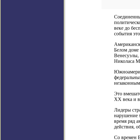
Соединенны
политическ
веке до бес
события это
Американск
Белом доме
Венесуэлы, 
Николаса М
Южноамерик
федеральны
незаконным
Это вмешат
XX века и 
Лидеры стр
нарушение м
время ряд а
действия, о
Со времен 