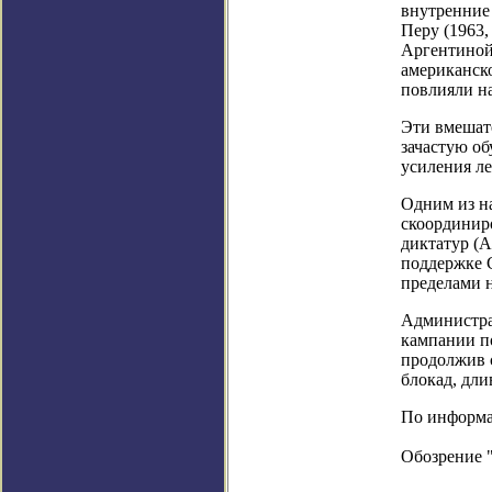
внутренние 
Перу (1963,
Аргентиной 
американск
повлияли н
Эти вмешат
зачастую о
усиления л
Одним из н
скоординир
диктатур (А
поддержке 
пределами 
Администра
кампании п
продолжив 
блокад, дл
По информац
Обозрение 