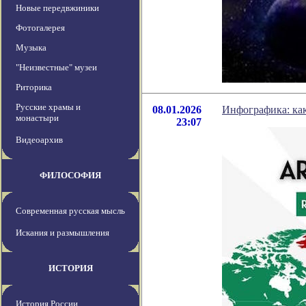
Новые передвжиники
Фотогалерея
Музыка
"Неизвестные" музеи
Риторика
Русские храмы и
08.01.2026
Инфографика: ка
монастыри
23:07
Видеоархив
ФИЛОСОФИЯ
Современная русская мысль
Искания и размышления
ИСТОРИЯ
История России