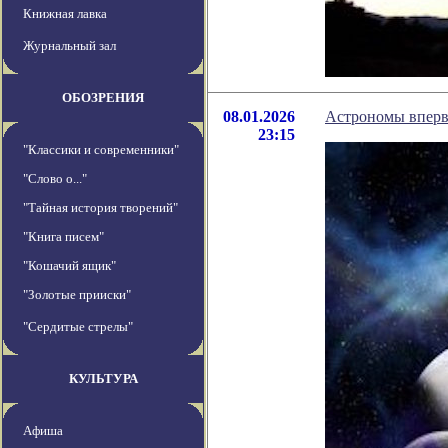
Книжная лавка
Журнальный зал
ОБОЗРЕНИЯ
08.01.2026
Астрономы вперв
23:15
"Классики и современники"
"Слово о..."
"Тайная история творений"
"Книга писем"
"Кошачий ящик"
"Золотые прииски"
"Сердитые стрелы"
КУЛЬТУРА
Афиша