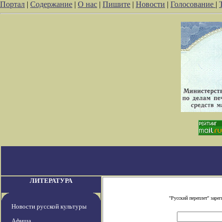
Портал
|
Содержание
|
О нас
|
Пишите
|
Новости
|
Голосование
|
ЛИТЕРАТУРА
"Русский переплет" зар
Новости русской культуры
Афиша