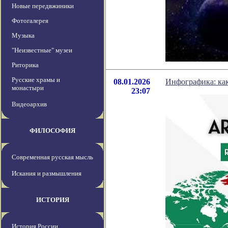
Новые передвжиники
Фотогалерея
Музыка
"Неизвестные" музеи
Риторика
Русские храмы и
08.01.2026
Инфографика: ка
монастыри
23:07
Видеоархив
ФИЛОСОФИЯ
Современная русская мысль
Искания и размышления
ИСТОРИЯ
История России