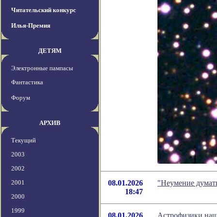
Читательский конкурс
Илья-Премия
ДЕТЯМ
Электронные пампасы
Фантастика
Форум
АРХИВ
Текущий
2003
2002
2001
08.01.2026
"Неумение думат
18:47
2000
1999
08.01.2026
Астрофизики наш