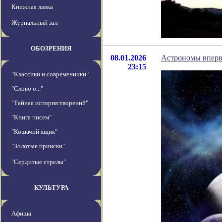
Книжная лавка
Журнальный зал
ОБОЗРЕНИЯ
08.01.2026
Астрономы вперв
23:15
"Классики и современники"
"Слово о..."
"Тайная история творений"
"Книга писем"
"Кошачий ящик"
"Золотые прииски"
"Сердитые стрелы"
КУЛЬТУРА
Афиша