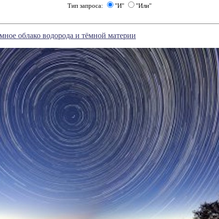
Тип запроса:
"И"
"Или"
мное облако водорода и тёмной материи