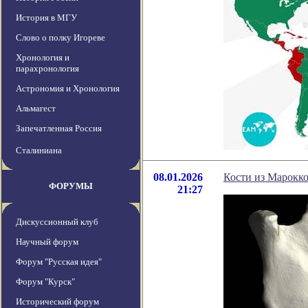
История в МГУ
Слово о полку Игореве
Хронология и
парахронология
Астрономия и Хронология
Альмагест
Запечатленная Россия
Сталиниана
08.01.2026
Кости из Марокк
ФОРУМЫ
21:27
Дискуссионный клуб
Научный форум
Форум "Русская идея"
Форум "Курск"
Исторический форум