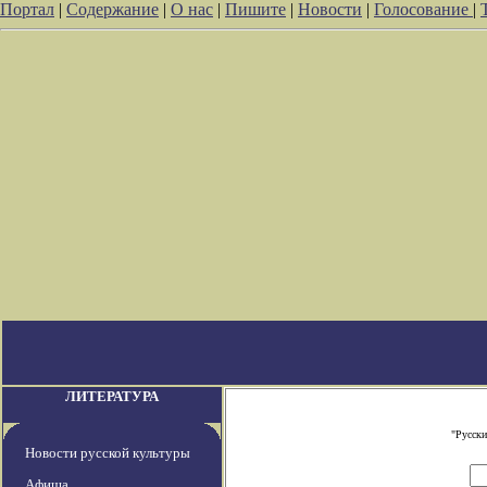
Портал
|
Содержание
|
О нас
|
Пишите
|
Новости
|
Голосование
|
ЛИТЕРАТУРА
"Русски
Новости русской культуры
Афиша