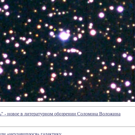
ь" - новое в литературном обозрении Соломона Воложина
ли «неудавшуюся» галактику