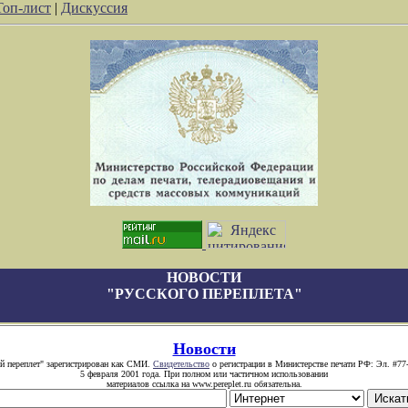
Топ-лист
|
Дискуссия
НОВОСТИ
"РУССКОГО ПЕРЕПЛЕТА"
Новости
й переплет" зарегистрирован как СМИ.
Свидетельство
о регистрации в Министерстве печати РФ: Эл. #77
5 февраля 2001 года. При полном или частичном использовании
материалов ссылка на www.pereplet.ru обязательна.