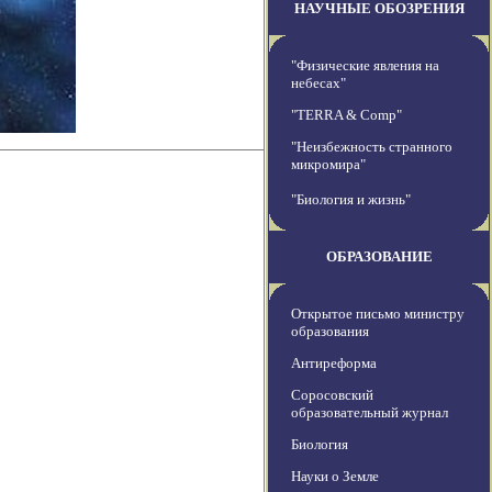
НАУЧНЫЕ ОБОЗРЕНИЯ
"Физические явления на
небесах"
"TERRA & Comp"
"Неизбежность странного
микромира"
"Биология и жизнь"
ОБРАЗОВАНИЕ
Открытое письмо министру
образования
Антиреформа
Соросовский
образовательный журнал
Биология
Науки о Земле