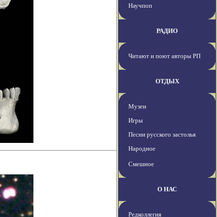
Научпоп
РАДИО
Читают и поют авторы РП
ОТДЫХ
Музеи
Игры
Песни русского застолья
Народное
Смешное
О НАС
Редколлегия