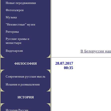
Новые передвжиники
Фотогалерея
Музыка
"Неизвестные" музеи
Риторика
Русские храмы и
монастыри
Видеоархив
В Белоруссии на
28.07.2017
ФИЛОСОФИЯ
00:35
Современная русская мысль
Искания и размышления
ИСТОРИЯ
История России