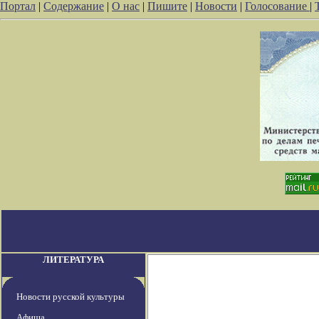
Портал
|
Содержание
|
О нас
|
Пишите
|
Новости
|
Голосование
|
ЛИТЕРАТУРА
Новости русской культуры
Афиша