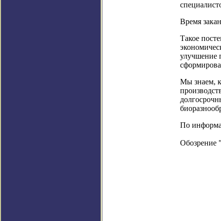
специалисто
Время зака
Такое посте
экономическ
улучшение п
сформирова
Мы знаем, к
производст
долгосрочны
биоразнообр
По информац
Обозрение 