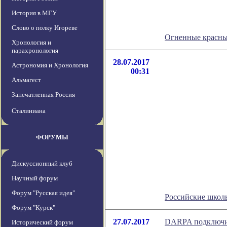
История в МГУ
Слово о полку Игореве
Огненные красны
Хронология и
парахронология
28.07.2017
Астрономия и Хронология
00:31
Альмагест
Запечатленная Россия
Сталиниана
ФОРУМЫ
Дискуссионный клуб
Научный форум
Форум "Русская идея"
Российские школь
Форум "Курск"
27.07.2017
DARPA подключит
Исторический форум