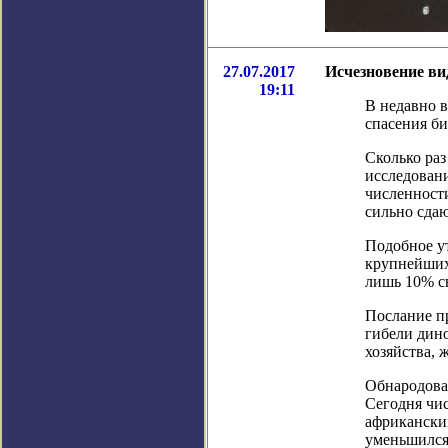
27.07.2017
Исчезновение ви
19:11
В недавно 
спасения би
Сколько раз
исследовани
численност
сильно сдаю
Подобное ут
крупнейших 
лишь 10% св
Послание пр
гибели дино
хозяйства, 
Обнародова
Сегодня чи
африканских
уменьшился