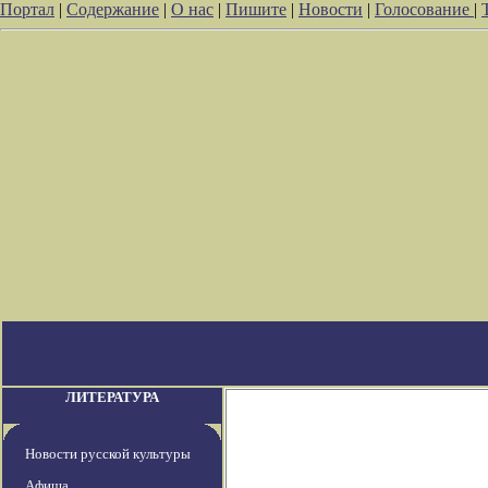
Портал
|
Содержание
|
О нас
|
Пишите
|
Новости
|
Голосование
|
ЛИТЕРАТУРА
Новости русской культуры
Афиша