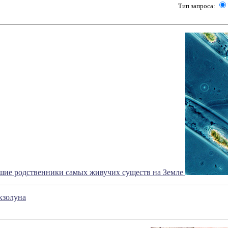
Тип запроса:
ие родственники самых живучих существ на Земле
кзолуна