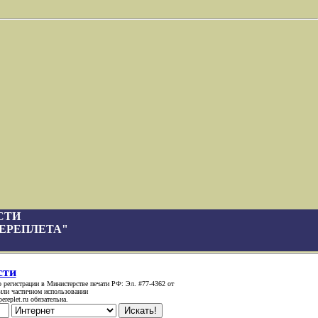
СТИ
ЕРЕПЛЕТА"
сти
 регистрации в Министерстве печати РФ: Эл. #77-4362 от
или частичном использовании
replet.ru обязательна.