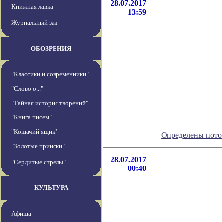
28.07.2017
Книжная лавка
13:59
Журнальный зал
ОБОЗРЕНИЯ
"Классики и современники"
"Слово о..."
"Тайная история творений"
"Книга писем"
"Кошачий ящик"
Определены пото
"Золотые прииски"
28.07.2017
"Сердитые стрелы"
00:40
КУЛЬТУРА
Афиша