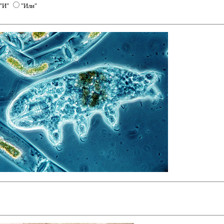
"И"
"Или"