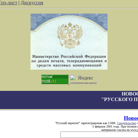
Топ-лист
|
Дискуссия
НОВО
"РУССКОГО П
Ново
"Русский переплет" зарегистрирован как СМИ.
Свидетельство
о
5 февраля 2001 года. При полном 
материалов ссылка на www.pe