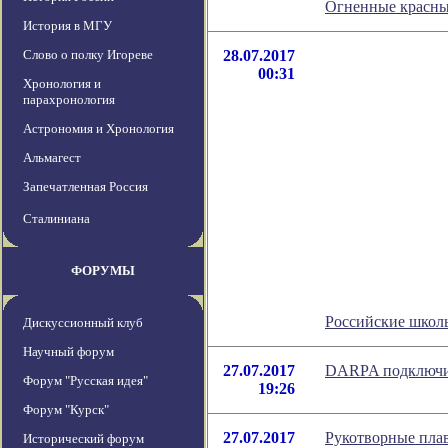
Огненные красны
История в МГУ
Слово о полку Игореве
28.07.2017
00:31
Хронология и
парахронология
Астрономия и Хронология
Альмагест
Запечатленная Россия
Сталиниана
ФОРУМЫ
Российские школь
Дискуссионный клуб
Научный форум
27.07.2017
DARPA подключит
Форум "Русская идея"
19:26
Форум "Курск"
27.07.2017
Рукотворные плав
Исторический форум