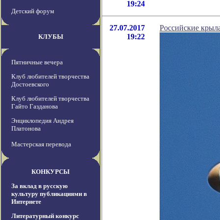
19:24
Детский форум
27.07.2017
Российские крыл
19:22
КЛУБЫ
Пятничные вечера
Клуб любителей творчества
Достоевского
Клуб любителей творчества
Гайто Газданова
Энциклопедия Андрея
Платонова
Мастерская перевода
КОНКУРСЫ
За вклад в русскую
культуру публикациями в
Интернете
Литературный конкурс