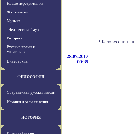
Новые передвжиники
Фотогалерея
Музыка
"Неизвестные" музеи
Риторика
В Белоруссии на
Русские храмы и
монастыри
28.07.2017
Видеоархив
00:35
ФИЛОСОФИЯ
Современная русская мысль
Искания и размышления
ИСТОРИЯ
История России