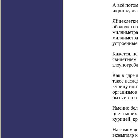
А всё потом
икринку ля
Яйцеклетки 
оболочка из
миллиметра
миллиметра.
устроенные 
Кажется, не
свидетелем 
злоупотребл
Как в ядре 
такое насле
курицу или 
организмов 
быть и сто 
Именно белк
цвет наших 
курицей, кр
На самом де
экземпляр к