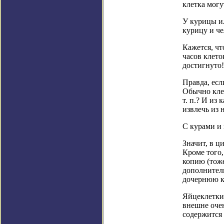
клетка могу
У курицы ил
курицу и че
Кажется, чт
часов клето
достигнуто!
Правда, есл
Обычно клет
т. п.? И из
извлечь из 
С курами и
Значит, в ц
Кроме того,
копию (тоже
дополнитель
дочернюю к
Яйцеклетки 
внешне оче
содержится 