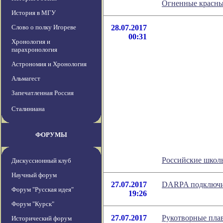
Огненные красны
История в МГУ
Слово о полку Игореве
28.07.2017
00:31
Хронология и
парахронология
Астрономия и Хронология
Альмагест
Запечатленная Россия
Сталиниана
ФОРУМЫ
Российские школь
Дискуссионный клуб
Научный форум
27.07.2017
DARPA подключит
Форум "Русская идея"
19:26
Форум "Курск"
27.07.2017
Рукотворные плав
Исторический форум