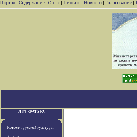
Портал
|
Содержание
|
О нас
|
Пишите
|
Новости
|
Голосование
|
ЛИТЕРАТУРА
Новости русской культуры
Афиша