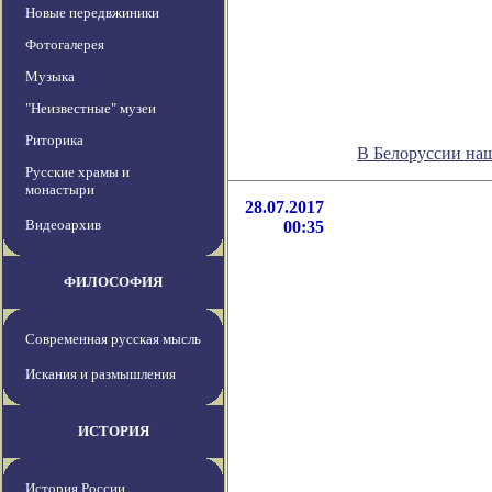
Новые передвжиники
Фотогалерея
Музыка
"Неизвестные" музеи
Риторика
В Белоруссии на
Русские храмы и
монастыри
28.07.2017
Видеоархив
00:35
ФИЛОСОФИЯ
Современная русская мысль
Искания и размышления
ИСТОРИЯ
История России