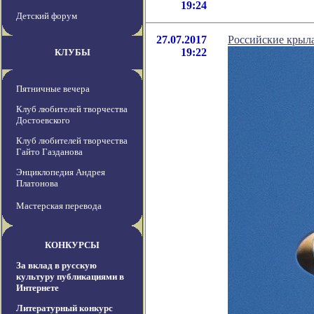
19:24
Детский форум
27.07.2017
Российские крыл
19:22
КЛУБЫ
Пятничные вечера
Клуб любителей творчества
Достоевского
Клуб любителей творчества
Гайто Газданова
Энциклопедия Андрея
Платонова
Мастерская перевода
КОНКУРСЫ
За вклад в русскую
культуру публикациями в
Интернете
Литературный конкурс