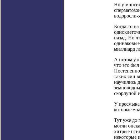
Но у многих
сперматозои
водоросли-х
Когда-то на
одноклеточ
назад. Но ч
одинаковые 
миллиард ле
А потом у к
что это бы
Постепенно 
таких яиц в
научились д
земноводны
скорлупой и
У пресмыкаю
которые «на
Тут уже до 
могли опек
хитрые птиц
некоторые и