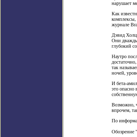
нарушает ме
Как известн
комплексы,
журнале Bra
Дэвид Холцм
Они дважды 
глубокий со
Наутро посл
достаточно,
так называе
ночей, уров
И бета-амил
это опасно 
собственную
Возможно, ч
впрочем, та
По информац
Обозрение 