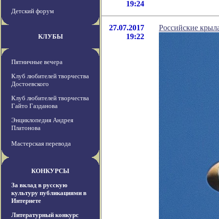
19:24
Детский форум
27.07.2017
Российские крыл
19:22
КЛУБЫ
Пятничные вечера
Клуб любителей творчества
Достоевского
Клуб любителей творчества
Гайто Газданова
Энциклопедия Андрея
Платонова
Мастерская перевода
КОНКУРСЫ
За вклад в русскую
культуру публикациями в
Интернете
Литературный конкурс