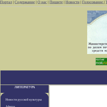
Портал
|
Содержание
|
О нас
|
Пишите
|
Новости
|
Голосование
|
ЛИТЕРАТУРА
Новости русской культуры
Афиша