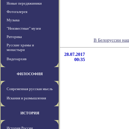
Новые передвжиники
Фотогалерея
Музыка
"Неизвестные" музеи
Риторика
В Белоруссии на
Русские храмы и
монастыри
28.07.2017
Видеоархив
00:35
ФИЛОСОФИЯ
Современная русская мысль
Искания и размышления
ИСТОРИЯ
История России