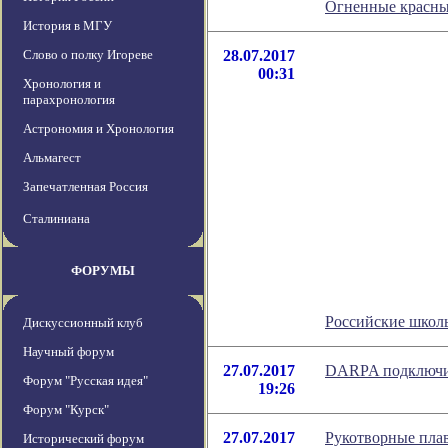
Огненные красны
История в МГУ
Слово о полку Игореве
28.07.2017
00:31
Хронология и
парахронология
Астрономия и Хронология
Альмагест
Запечатленная Россия
Сталиниана
ФОРУМЫ
Российские школь
Дискуссионный клуб
Научный форум
27.07.2017
DARPA подключит
Форум "Русская идея"
19:26
Форум "Курск"
27.07.2017
Рукотворные плав
Исторический форум