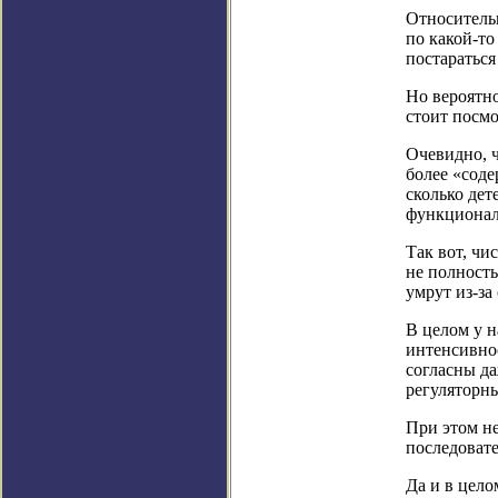
Относительн
по какой-то
постараться
Но вероятно
стоит посмо
Очевидно, ч
более «соде
сколько дет
функционал
Так вот, чи
не полность
умрут из-з
В целом у н
интенсивнос
согласны да
регуляторны
При этом не
последовате
Да и в цело