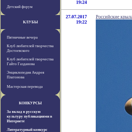
19:24
Детский форум
27.07.2017
Российские крыл
19:22
КЛУБЫ
Пятничные вечера
Клуб любителей творчества
Достоевского
Клуб любителей творчества
Гайто Газданова
Энциклопедия Андрея
Платонова
Мастерская перевода
КОНКУРСЫ
За вклад в русскую
культуру публикациями в
Интернете
Литературный конкурс