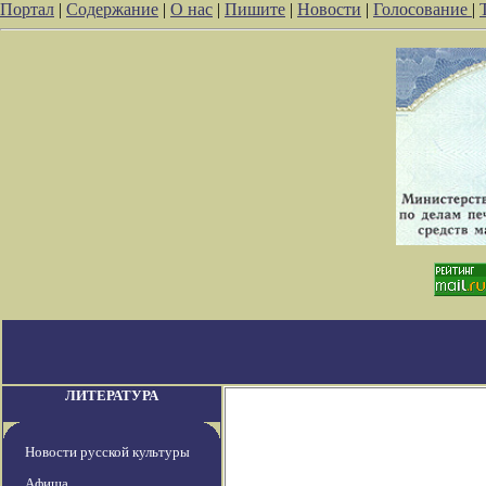
Портал
|
Содержание
|
О нас
|
Пишите
|
Новости
|
Голосование
|
ЛИТЕРАТУРА
Новости русской культуры
Афиша