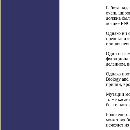
Работа над
очень широ
должна была
логике ENC
Однако ни о
представить
или «огнеоп
Один из сам
функционал
делением, в
Однако прот
Biology and
причин, вр
Мутации мо
то же касае
белки, кото
Родители пе
может вообщ
исчезнет из