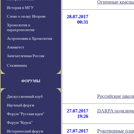
Огненные красны
История в МГУ
Слово о полку Игореве
28.07.2017
00:31
Хронология и
парахронология
Астрономия и Хронология
Альмагест
Запечатленная Россия
Сталиниана
ФОРУМЫ
Российские школь
Дискуссионный клуб
Научный форум
27.07.2017
DARPA подключит
Форум "Русская идея"
19:26
Форум "Курск"
27.07.2017
Рукотворные плав
Исторический форум