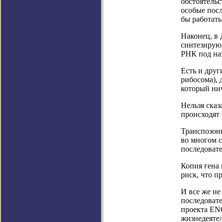
обстоятельс
особые посл
бы работать
Наконец, в
синтезирующ
РНК под на
Есть и друг
рибосома), 
который нич
Нельзя сказ
происходят
Транспозоны
во многом 
последовате
Копия гена 
риск, что п
И все же не
последоват
проекта EN
жизнедеяте