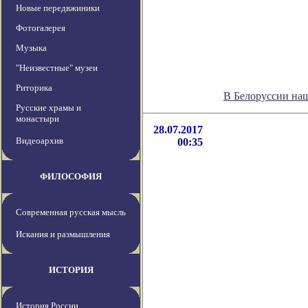
Новые передвжиники
Фотогалерея
Музыка
"Неизвестные" музеи
Риторика
В Белоруссии на
Русские храмы и
монастыри
28.07.2017
Видеоархив
00:35
ФИЛОСОФИЯ
Современная русская мысль
Искания и размышления
ИСТОРИЯ
История России