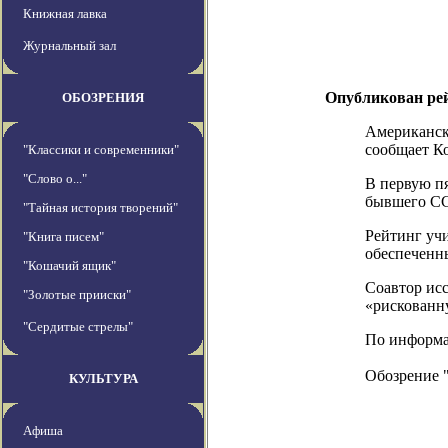
Книжная лавка
Журнальный зал
Опубликован ре
ОБОЗРЕНИЯ
Американск
сообщает К
"Классики и современники"
"Слово о..."
В первую п
бывшего СС
"Тайная история творений"
Рейтинг уч
"Книга писем"
обеспеченн
"Кошачий ящик"
Соавтор исс
"Золотые прииски"
«рискованн
"Сердитые стрелы"
По информаци
Обозрение 
КУЛЬТУРА
Афиша