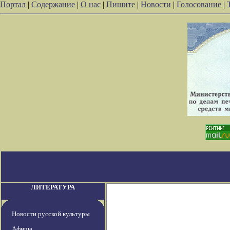
Портал
|
Содержание
|
О нас
|
Пишите
|
Новости
|
Голосование
|
ЛИТЕРАТУРА
Новости русской культуры
Афиша