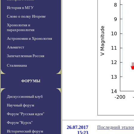
История в МГУ
Слово о полку Игореве
Хронология и
парахронология
Астрономия и Хронология
Альмагест
Запечатленная Россия
Сталиниана
ФОРУМЫ
Дискуссионный клуб
Научный форум
Форум "Русская идея"
Форум "Курск"
26.07.2017
Последний этало
Исторический форум
15:23