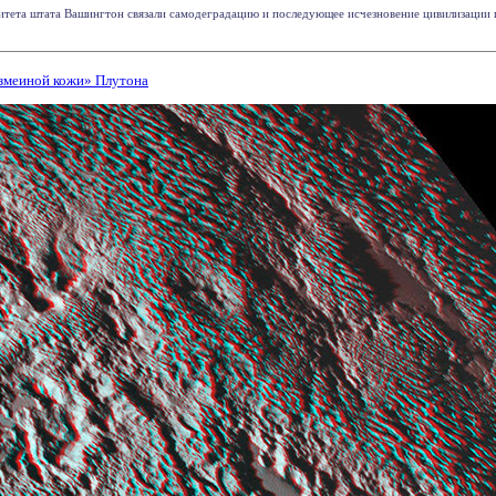
итета штата Вашингтон связали самодеградацию и последующее исчезновение цивилизации 
змеиной кожи» Плутона