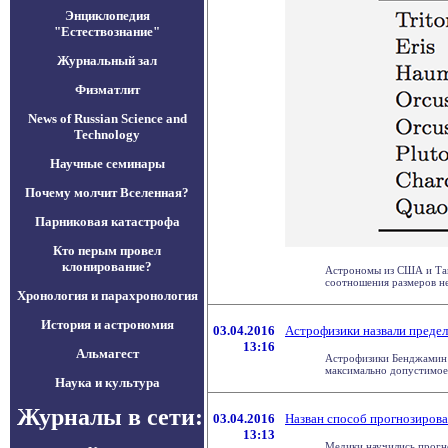
Энциклопедия
"Естествознание"
Журнальный зал
Физматлит
News of Russian Science and
Technology
Научные семинары
Почему молчит Вселенная?
Парниковая катастрофа
Кто перым провел
клонирование?
Астрономы из США и Тайв
соотношения размеров неб
Хронология и парахронология
История и астрономия
03.04.2016
Астрофизики назвали предел
13:16
Альмагест
Астрофизики Бенджамин 
максимально допустимое ч
Наука и культура
Журналы в сети:
03.04.2016
Назван способ прогнозирова
13:13
Медики научились прогно