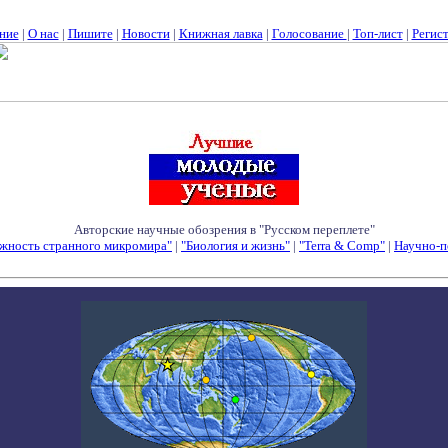
ние
|
О нас
|
Пишите
|
Новости
|
Книжная лавка
|
Голосование
|
Топ-лист
|
Регис
Авторские научные обозрения в "Русском переплете"
жность странного микромира"
|
"Биология и жизнь"
|
"Terra & Comp"
|
Научно-п
Семинары - Конференции - Симпозиумы - Конкурсы