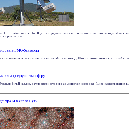
rch for Extraterrestrial Intelligence) предложили искать инопланетные цивилизации вблизи 
ак правило, не . . .
мировать ГМО-бактерии
ского технологического института разработали язык ДНК-программирования, который позв
или кислородную атмосферу
людали белый карлик, в атмосфере которого доминирует кислород. Ранее существование та
центра Млечного Пути