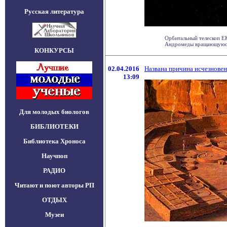
Русская литература
Орбитальный телескоп ЕК
Андромеды вращающуюся н
КОНКУРСЫ
02.04.2016
Названа причина исчезнове
13:09
Для молодых биологов
БИБЛИОТЕКИ
Библиотека Хроноса
Научпоп
РАДИО
Читают и поют авторы РП
ОТДЫХ
Музеи