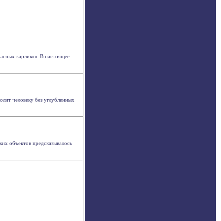
красных карликов. В настоящее
олит человеку без углубленных
ких объектов предсказывалось