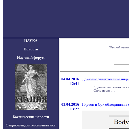
НАУКА
"Русский переп
Новости
Научный форум
04.04.2016
Доказано уничтожение инде
12:41
Крупнейшее генетическо
Света после . . .
03.04.2016
Плутон и Орк объединили в 
13:27
Космические новости
Энциклопедия космонавтика