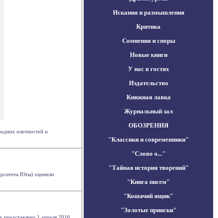
Искания и размышления
Критика
Сомнения и споры
Новые книги
У нас в гостях
Издательство
Книжная лавка
Журнальный зал
ОБОЗРЕНИЯ
редних плотностей и
"Классики и современники"
"Слово о..."
"Тайная история творений"
ерситета Юты) оценили
"Книга писем"
"Кошачий ящик"
"Золотые прииски"
х представлено 1 апреля 2016