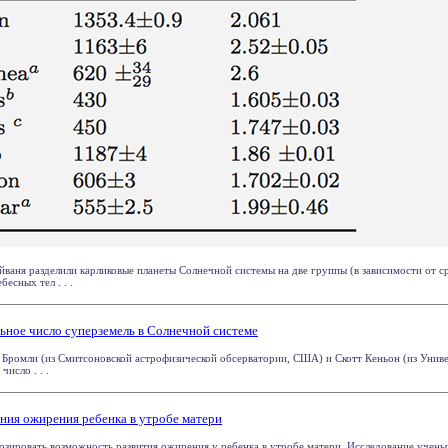
аня разделили карликовые планеты Солнечной системы на две группы (в зависимости от с
есных тел . . .
ьное число суперземель в Солнечной системе
Бромли (из Смитсоновской астрофизической обсерватории, США) и Скотт Кеньон (из Унив
исло . . .
ния ожирения ребенка в утробе матери
зировать возможность развития ожирения у ребенка в утробе матери. Исследование учены