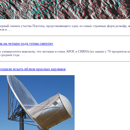
ерный снимок участка Плутона, представляющего одну из самых странных форм рельефа, к
а в . . .
 на четыре года «гены смерти»
о университета выяснили, что мутации в генах APOE и CHRNA (их нашли у 70 процентов н
среднем года . . .
решили искать вблизи красных карликов