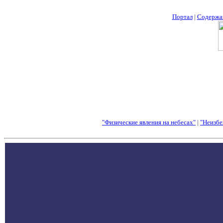
Портал
|
Содержа
"Физические явления на небесах"
|
"Неизбе