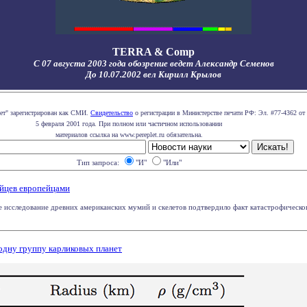
TERRA & Comp
С 07 августа 2003 года обозрение ведет Александр Семенов
До 10.07.2002 вел Кирилл Крылов
лет" зарегистрирован как СМИ.
Свидетельство
о регистрации в Министерстве печати РФ: Эл. #77-4362 от
5 февраля 2001 года. При полном или частичном использовании
материалов ссылка на www.pereplet.ru обязательна.
Тип запроса:
"И"
"Или"
йцев европейцами
е исследование древних американских мумий и скелетов подтвердило факт катастрофическ
одну группу карликовых планет