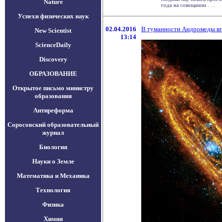
Nature
года на совещании . . .
Успехи физических наук
02.04.2016
В туманности Андромеды в
New Scientist
13:14
ScienceDaily
Discovery
ОБРАЗОВАНИЕ
Открытое письмо министру
образования
Антиреформа
Соросовский образовательный
журнал
Биология
Науки о Земле
Математика и Механика
Технология
Физика
Химия