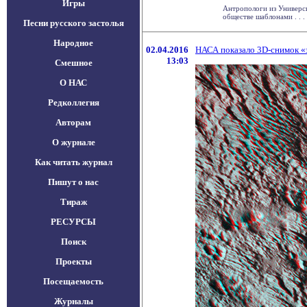
Игры
Антропологи из Универс
обществе шаблонами . . .
Песни русского застолья
Народное
02.04.2016
НАСА показало 3D-снимок «
13:03
Смешное
О НАС
Редколлегия
Авторам
О журнале
Как читать журнал
Пишут о нас
Тираж
РЕСУРСЫ
Поиск
Проекты
Посещаемость
Журналы