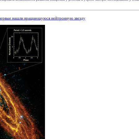
первые нашли вращающуюся нейтронную звезду