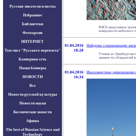
Русские писатели и поэты
Избранное
Библиотеки
НАСА представило трехм
поверхности небесного тел
Фотоархив
ИНТЕРНЕТ
01.04.2016
Найдены сокращающие жизнь
Топ-лист "Русского переплета"
18:28
Ученые из Эдинбургског
лишают их обладателей в 
Баннерная сеть
Наши баннеры
01.04.2016
Инопланетные цивилизации 
НОВОСТИ
16:34
Все
Новости русской культуры
Новости науки
Космические новости
Афиша
The best of Russian Science and
Technology