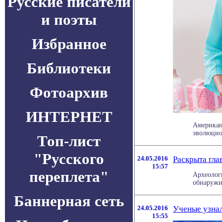
Русские писатели
и поэты
Избранное
Библиотеки
Фотоархив
ИНТЕРНЕТ
Американ
эволюцио
Топ-лист
"Русского
24.05.2016
Раскрыта гла
15:57
переплета"
Археологи
обнаружил
Баннерная сеть
24.05.2016
Ученые узнал
15:55