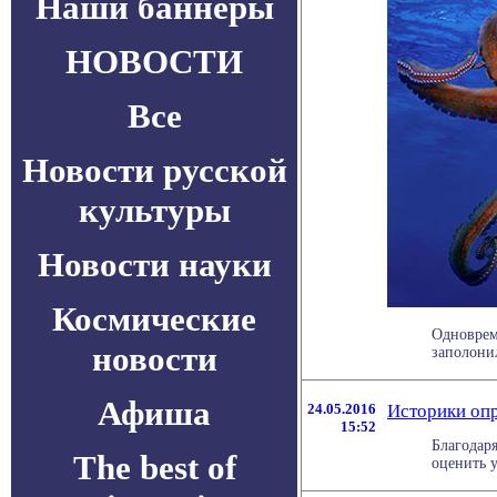
Наши баннеры
НОВОСТИ
Все
Новости русской
культуры
Новости науки
Космические
Одноврем
новости
заполонил
Афиша
24.05.2016
Историки оп
15:52
Благодар
The best of
оценить у