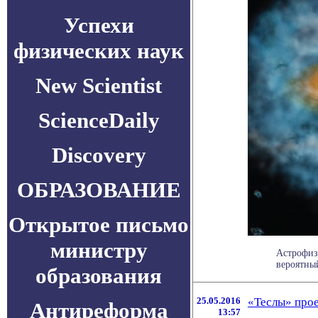
Успехи
физических наук
New Scientist
ScienceDaily
Discovery
ОБРАЗОВАНИЕ
Открытое письмо
министру
Астрофиз
вероятны
образования
25.05.2016
«Теслы» прое
Антиреформа
13:57