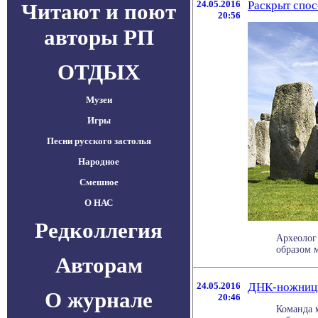
24.05.2016
Раскрыт спос
Читают и поют
20:56
авторы РП
ОТДЫХ
Музеи
Игры
Песни русского застолья
Народное
Смешное
О НАС
Редколлегия
Археолог
образом м
Авторам
24.05.2016
ДНК-ножницы
О журнале
20:46
Команда 