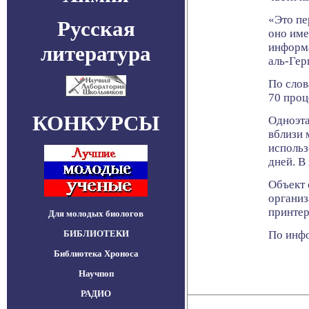
«Это пе
Русская
оно име
информа
литература
аль-Гер
По слов
70 проц
КОНКУРСЫ
Одноэта
вблизи 
использ
дней. В
Объект 
организ
принтер
Для молодых биологов
БИБЛИОТЕКИ
По инфо
Библиотека Хроноса
Научпоп
РАДИО