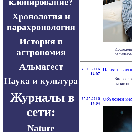
клонирование?
Хронология и
парахронология
История и
астрономия
Исследов
отличают
Альмагест
25.05.2016
Назван главн
14:07
Наука и культура
Биологи и
на внешно
Журналы в
25.05.2016
Объяснен ме
14:04
сети:
Nature