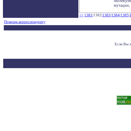
Молекуля
мутации,
<<
1381
|1382|
1383
|
1384
|
1385
|
Помощь корреспонденту
Если Вы 