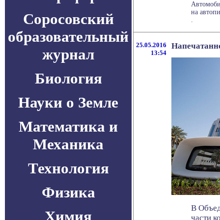
Автомоби
на автопи
Соросовский
.
образовательный
25.05.2016
Напечатанно
журнал
13:54
Биология
Науки о Земле
Математика и
Механика
Технология
Физика
В Объед
Химия
части к