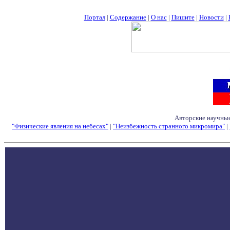
Портал
|
Содержание
|
О нас
|
Пишите
|
Новости
|
Авторские научные
"Физические явления на небесах"
|
"Неизбежность странного микромира"
|
Семинары - Конфе