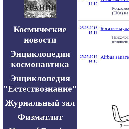
14:19
Роскосмо
(ЕКА) на
Космические
25.05.2016
Богатые муж
14:17
новости
Психолог
отношении
Энциклопедия
25.05.2016
Airbus запат
космонавтика
14:15
Энциклопедия
"Естествознание"
Журнальный зал
Физматлит