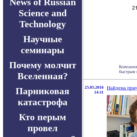
News of Russian
Science and
Technology
Научные
семинары
Почему молчит
Компания 
быстрым в
Вселенная?
25.05.2016
Найдена при
Парниковая
14:11
катастрофа
Кто перым
провел