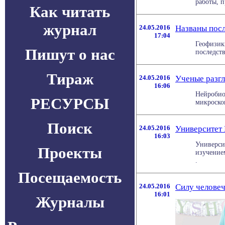
работы, п
Как читать
журнал
24.05.2016
Названы посл
17:04
Геофизик
Пишут о нас
последств
Тираж
24.05.2016
Ученые разгл
16:06
Нейробио
РЕСУРСЫ
микроскоп
Поиск
24.05.2016
Университет
16:03
Универси
Проекты
изучением
.
Посещаемость
24.05.2016
Силу челове
16:01
Журналы