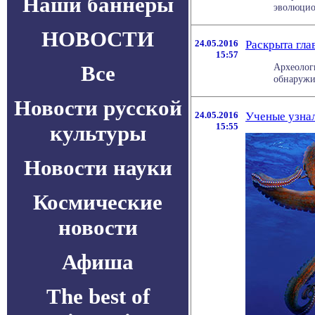
Наши баннеры
эволюцио
НОВОСТИ
24.05.2016
Раскрыта гла
15:57
Все
Археологи
обнаружил
Новости русской
24.05.2016
Ученые узнал
культуры
15:55
Новости науки
Космические
новости
Афиша
The best of