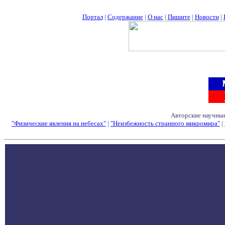
Портал
|
Содержание
|
О нас
|
Пишите
|
Новости
|
Авторские научные
"Физические явления на небесах"
|
"Неизбежность странного микромира"
|
Семинары - Конфе