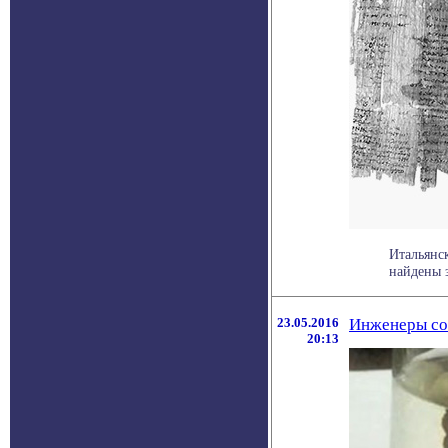
Итальянс
найдены 
23.05.2016
Инженеры со
20:13