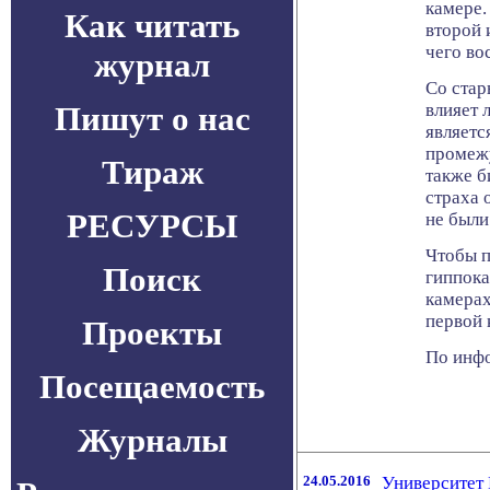
камере.
Как читать
второй 
чего во
журнал
Со стар
Пишут о нас
влияет 
являетс
промежу
Тираж
также б
страха 
РЕСУРСЫ
не были
Чтобы п
Поиск
гиппока
камерах
первой 
Проекты
По инфо
Посещаемость
Журналы
24.05.2016
Университет