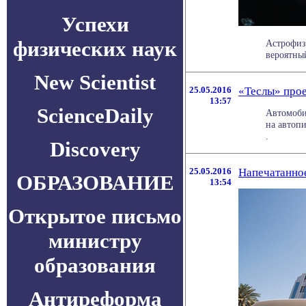
Успехи
физических наук
Астрофиз
вероятны
New Scientist
25.05.2016
«Теслы» прое
13:57
ScienceDaily
Автомоби
на автопи
.
Discovery
25.05.2016
Напечатанное
ОБРАЗОВАНИЕ
13:54
Открытое письмо
министру
образования
Антиреформа