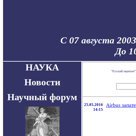
С 07 августа 200
До 1
НАУКА
"Русский переплет
Новости
Научный форум
25.05.2016
Airbus запат
14:15