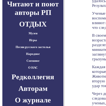
удалось
Читают и поют
Результ
авторы РП
Ученые 
воспоми
ОТДЫХ
влияют 
что сле
Музеи
В своем
возраст
Игры
разделе
Песни русского застолья
миниатю
Народное
загляну
грызуны
Смешное
Каждая 
О НАС
которые
Редколлегия
Животны
вторую 
удар то
Авторам
Через д
О журнале
следова
ученых,