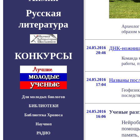
Русская
литература
Археолог
образом м
24.05.2016
ДНК-ножницы
КОНКУРСЫ
20:46
Команда 
работы, п
24.05.2016
Названы посл
17:04
Геофизик
последств
Для молодых биологов
БИБЛИОТЕКИ
24.05.2016
Ученые разг
Библиотека Хроноса
16:06
Нейроби
Научпоп
помощью
РАДИО
память,