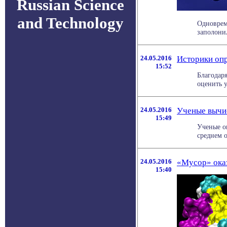
Russian Science
and Technology
Одноврем
заполонил
24.05.2016
Историки оп
15:52
Благодар
оценить у
24.05.2016
Ученые вычи
15:49
Ученые о
среднем о
24.05.2016
«Мусор» оказ
15:40