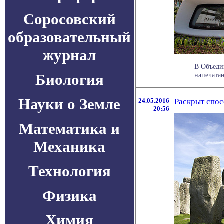
Соросовский
образовательный
журнал
В Объеди
Биология
напечатан
Науки о Земле
24.05.2016
Раскрыт спос
20:56
Математика и
Механика
Технология
Физика
Химия