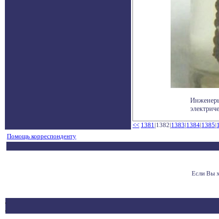
Инженеры
электриче
<<
1381
|1382|
1383
|
1384
|
1385
|
Помощь корреспонденту
Если Вы 