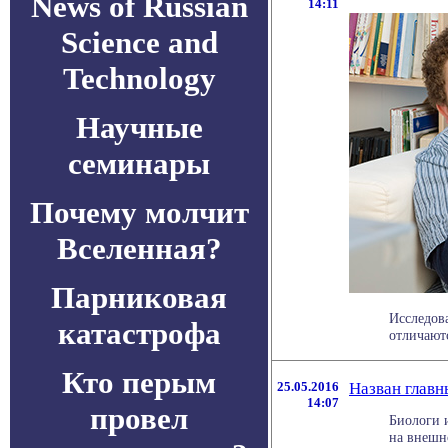
News of Russian
14:11
Science and
Technology
Научные
семинары
Почему молчит
Вселенная?
Парниковая
Исследов
катастрофа
отличают
Кто перым
25.05.2016
Назван главн
14:07
провел
Биологи и
на внешно