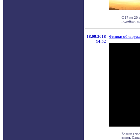
С 17 по 20
подойдет по
18.09.2018
Физики обнаружи
14:52
Большая час
знают. Одна