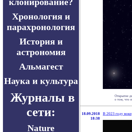
клонирование?
Хронология и
парахронология
История и
астрономия
Альмагест
Наука и культура
Журналы в
Открытие дв
о том, что п
сети:
18.09.2018
В 2023 году вок
18:38
Nature