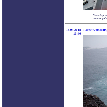
Минобороны
должен работ
18.09.2018
Найдены неожида
13:46