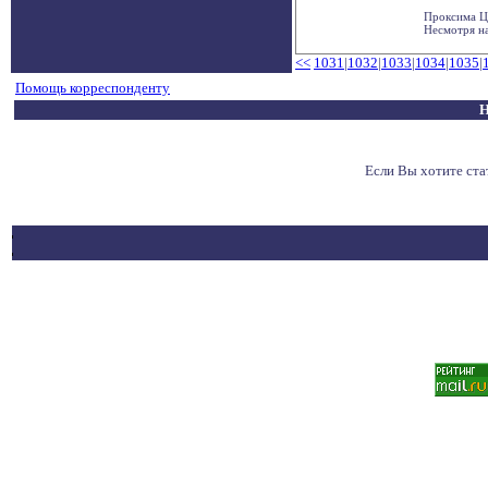
Проксима Це
Несмотря на
<<
1031
|
1032
|
1033
|
1034
|
1035
|
Помощь корреспонденту
Н
Если Вы хотите ст