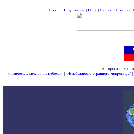
Портал
|
Содержание
|
О нас
|
Пишите
|
Новости
|
Авторские научные
"Физические явления на небесах"
|
"Неизбежность странного микромира"
|
Семинары - Конфе