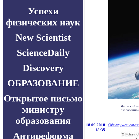
Успехи
физических наук
New Scientist
ScienceDaily
Discovery
ОБРАЗОВАНИЕ
Открытое письмо
министру
Японский ми
околоземной
образования
18.09.2018
Обнаружен самый
18:35
Антиреформа