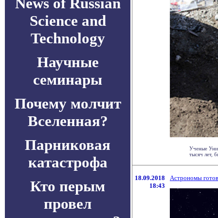
News of Russian
Science and
Technology
Научные
семинары
Почему молчит
Вселенная?
Парниковая
Ученые Уни
тысяч лет, 
катастрофа
18.09.2018
Астрономы готовя
Кто перым
18:43
провел