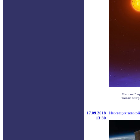
Многие "гор
только мигр
17.09.2018
Имитация земной
13:30