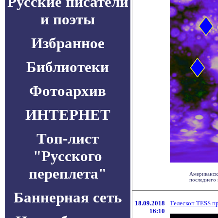
Русские писатели
и поэты
Избранное
Библиотеки
Фотоархив
ИНТЕРНЕТ
Топ-лист
"Русского
переплета"
Американски
последнего м
Баннерная сеть
18.09.2018
Телескоп TESS п
16:10