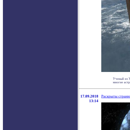
Ученый из У
многие астр
17.09.2018
Раскрыты странн
13:14