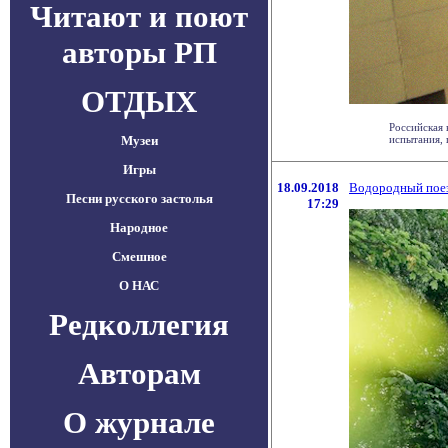
Читают и поют
авторы РП
ОТДЫХ
Российская 
Музеи
испытания, г
Игры
18.09.2018
Водородный поез
Песни русского застолья
17:29
Народное
Смешное
О НАС
Редколлегия
Авторам
О журнале