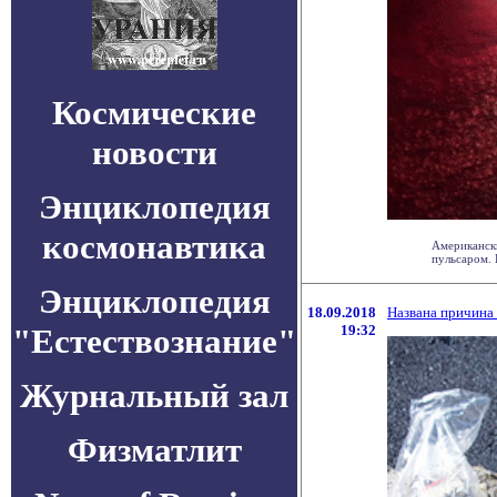
Космические
новости
Энциклопедия
космонавтика
Американск
пульсаром. 
Энциклопедия
18.09.2018
Названа причина
"Естествознание"
19:32
Журнальный зал
Физматлит