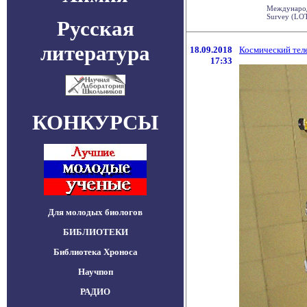
Международн
Survey (LOT
Русская
литература
18.09.2018
Космический тел
17:33
КОНКУРСЫ
Для молодых биологов
БИБЛИОТЕКИ
Библиотека Хроноса
Научпоп
РАДИО