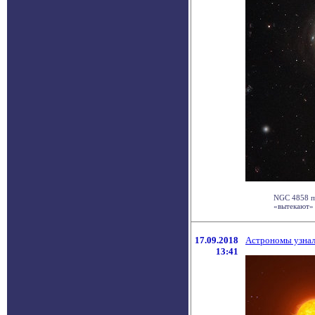
NGC 4858 пр
«вытекают» 
17.09.2018
Астрономы узнал
13:41