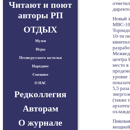
Читают и поют
отметил
директо
авторы РП
Новый 
МВС-10П
ОТДЫХ
Торнадо
10-ти п
Музеи
квинтил
разрабо
Игры
Межвед
Песни русского застолья
центра 
место в
Народное
продемо
Смешное
уровне 
показат
О НАС
5,5 раз
Редколлегия
энергоэ
(также 
архитек
Авторам
охлажде
О журнале
Пиковая
мощной