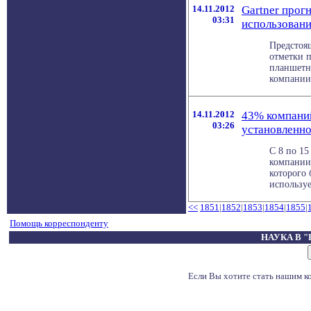
14.11.2012
Gartner прог
03:31
использовани
Предстоя
отметки 
планшетны
компании G
14.11.2012
43% компаний
03:26
установленно
С 8 по 15
компании 
которого 
использует
<<
1851
|
1852
|
1853
|
1854
|
1855
|
Помощь корреспонденту
НАУКА В 
Если Вы хотите стать нашим 