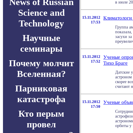
News of Russian
в июле 201
Science and
15.11.2012
Климатологи 
Technology
17:53
Группа а
показала,
Научные
засухи за
преувелич
семинары
15.11.2012
Ученые опров
Почему молчит
17:52
Тихо Браге
Вселенная?
Датские у
астроном 
скорее вс
Парниковая
считают н
катастрофа
15.11.2012
Ученые объяс
17:50
Кто перым
Сотрудни
астрофиз
астроном
провел
орбиты у 