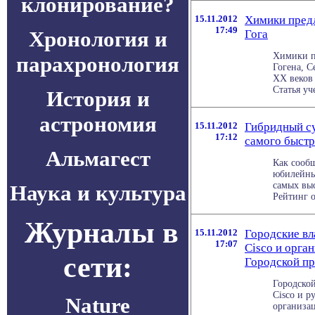
клонирование?
15.11.2012
Химики предл
17:49
Хронология и
Гога
Химики п
парахронология
Гогена, С
XX веков 
Статья уче
История и
астрономия
15.11.2012
Гибридный су
17:12
самого быстр
Альмагест
Как сообщ
юбилейны
самых вы
Наука и культура
Рейтинг о
Журналы в
15.11.2012
Городские вл
17:07
Cisco и орга
сети:
Городской пр
Городско
Cisco и р
Nature
организа