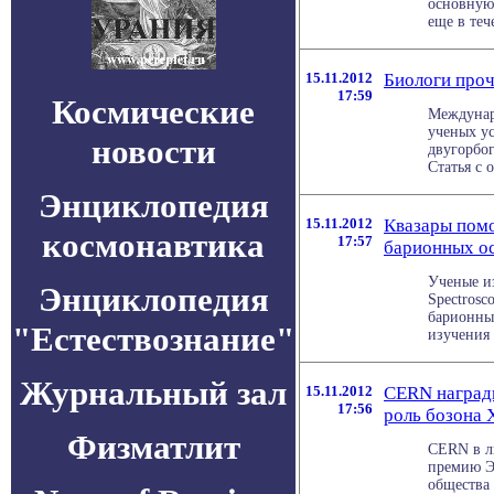
основную 
еще в тече
15.11.2012
Биологи проч
17:59
Космические
Междунар
ученых у
новости
двугорбог
Статья с о
Энциклопедия
15.11.2012
Квазары помо
космонавтика
17:57
барионных о
Ученые из
Энциклопедия
Spectrosc
барионны
"Естествознание"
изучения 
Журнальный зал
15.11.2012
CERN награди
17:56
роль бозона 
Физматлит
CERN в л
премию Э
общества 