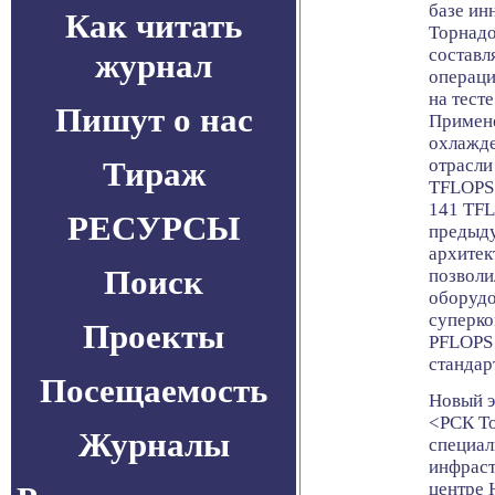
базе ин
Как читать
Торнад
составл
журнал
операци
на тест
Пишут о нас
Примене
охлажде
Тираж
отрасли
TFLOPS 
141 TFL
РЕСУРСЫ
предыду
архитек
Поиск
позволи
оборудо
суперко
Проекты
PFLOPS 
стандар
Посещаемость
Новый 
<РСК Т
Журналы
специал
инфрас
центре 