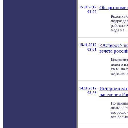
15.11.2012
Об эргономик
02:06
Колонка С
подраздел
работы> 
мода на . 
15.11.2012
<Астерос> по
02:01
взлета росси
Компания
нового на
кв.м. на 
вертолетос
14.11.2012
Интернетом п
03:36
населения Ро
По данны
пользоват
возросло 
все больш