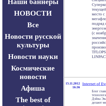
Наши баннеры
Суперк
текущей
НОВОСТИ
место с
мегафло
Все
подряд 
энергоэ
(с ноябр
Новости русской
значени
российс
культуры
произво
TFLOPS,
Новости науки
LINPACK
Космические
новости
15.11.2012
Internet of E
Афиша
16:36
Блог глав
технолога
The best of
Дэйва Эва
делают мен