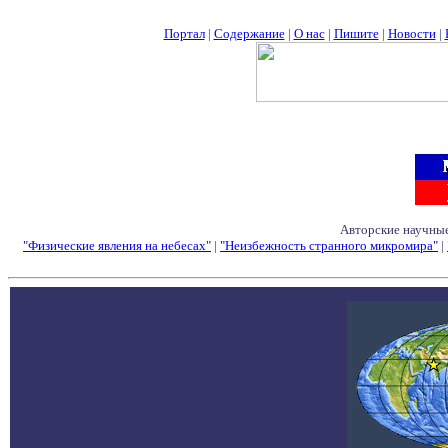
Портал
|
Содержание
|
О нас
|
Пишите
|
Новости
|
Авторские научные
"Физические явления на небесах"
|
"Неизбежность странного микромира"
|
Семинары - Конфе