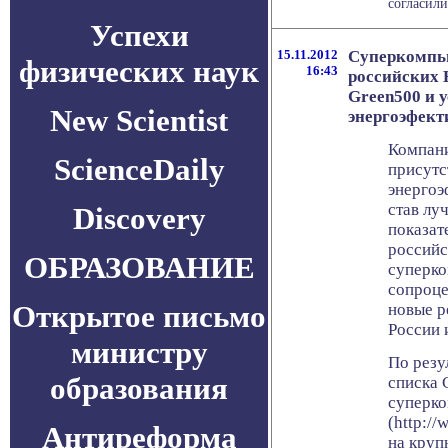
согласили
Успехи
15.11.2012
Cуперкомпь
физических наук
16:43
российских 
Green500 и 
New Scientist
энергоэфект
Компани
ScienceDaily
присутс
энергоэ
став лу
Discovery
показат
российс
ОБРАЗОВАНИЕ
суперк
сопроце
Открытое письмо
новые р
России 
министру
По резу
образования
списка 
суперк
(http://
Антиреформа
на круп