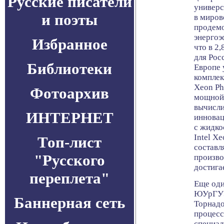
Русские писатели
универс
и поэты
в миров
продемо
энергоэ
Избранное
что в 2
для Рос
Библиотеки
Европе 
комплек
Xeon Ph
Фотоархив
мощной 
вычисли
ИНТЕРНЕТ
инновац
с жидко
Intel Xe
Топ-лист
составл
"Русского
произво
достига
переплета"
Еще од
ЮУрГУ>
Баннерная сеть
Торнадо
процесс
специал