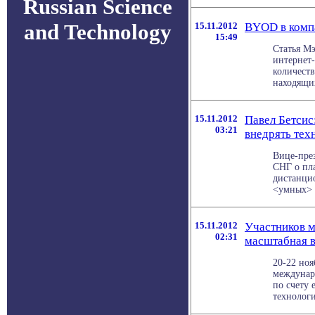
Russian Science
and Technology
15.11.2012
BYOD в комп
15:49
Статья Мэ
интернет
количеств
находящих
15.11.2012
Павел Бетсис
03:21
внедрять тех
Вице-през
СНГ о пла
дистанци
<умных> г
15.11.2012
Участников м
02:31
масштабная 
20-22 ноя
междунар
по счету
технологи