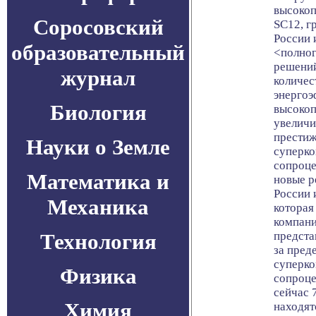
высоко
Соросовский
SC12, г
России 
образовательный
<полно
решений
журнал
количес
энергоэ
Биология
высокоп
увеличи
престиж
Науки о Земле
суперк
сопроце
Математика и
новые р
России 
Механика
которая
компани
Технология
предста
за пред
суперк
Физика
сопроце
сейчас 
Химия
находят