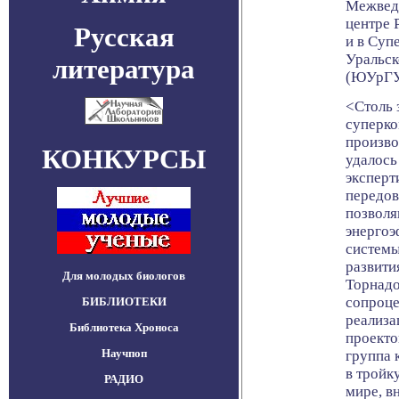
Межвед
центре 
Русская
и в Су
Уральск
литература
(ЮУрГУ
<Столь 
суперко
произво
КОНКУРСЫ
удалось
эксперт
передов
позволя
энергоэ
системы
развити
Для молодых биологов
Торнадо
сопроце
БИБЛИОТЕКИ
реализа
Библиотека Хроноса
проекто
Научпоп
группа 
в тройк
РАДИО
мире, в