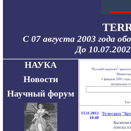
TERR
С 07 августа 2003 года об
До 10.07.200
НАУКА
"Русский переплет" зареги
Министерс
Новости
5 февраля 2001 года
материалов сс
Научный форум
Тип 
15.11.2012
Телескоп "Ке
19:49
Космическ
поиска п