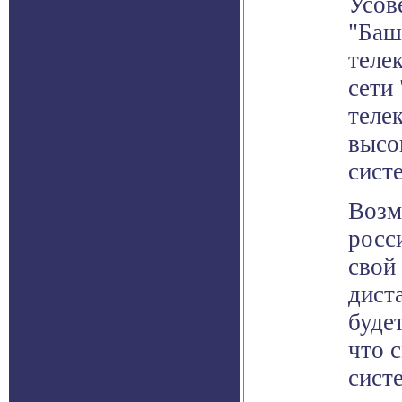
Усов
"Баш
теле
сети
теле
высо
сист
Возм
росс
свой
дист
будет
что 
сист