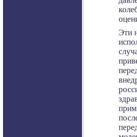
давл
коле
оцен
Эти 
испо
случ
прив
пере
внед
росс
здра
прим
посл
пере
моде