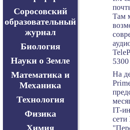
почт
Соросовский
Там 
образовательный
возм
журнал
совр
ауди
Биология
TeleP
Науки о Земле
5300
Математика и
На д
Prim
Механика
пред
Технология
меся
IT-и
Физика
сети 
Химия
"Пер