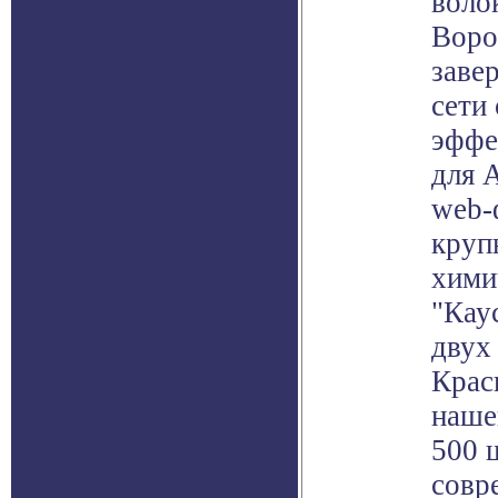
воло
Воро
заве
сети
эффе
для 
web-
круп
хими
"Кау
двух
Крас
наше
500 
совр