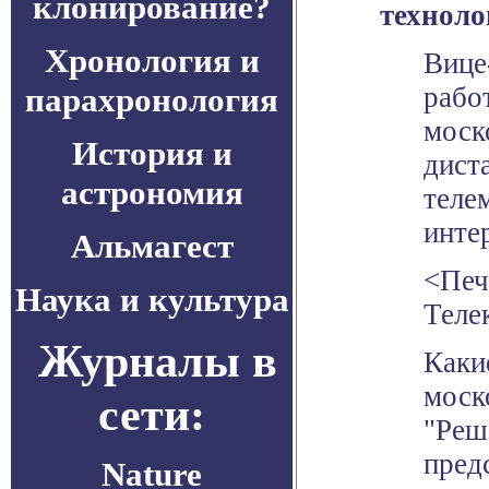
клонирование?
техноло
Хронология и
Вице
парахронология
рабо
моск
История и
дист
астрономия
теле
инте
Альмагест
<Печ
Наука и культура
Теле
Журналы в
Каки
моск
сети:
"Реш
пред
Nature