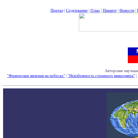
Портал
|
Содержание
|
О нас
|
Пишите
|
Новости
|
Авторские научные
"Физические явления на небесах"
|
"Неизбежность странного микромира"
|
Семинары - Конфе