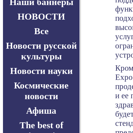
Наши баннеры
функ
НОВОСТИ
подх
высо
Все
услу
Новости русской
огра
устр
культуры
Кром
Новости науки
Expo
Космические
прод
новости
и ее
здра
Афиша
буде
стенд
The best of
пред