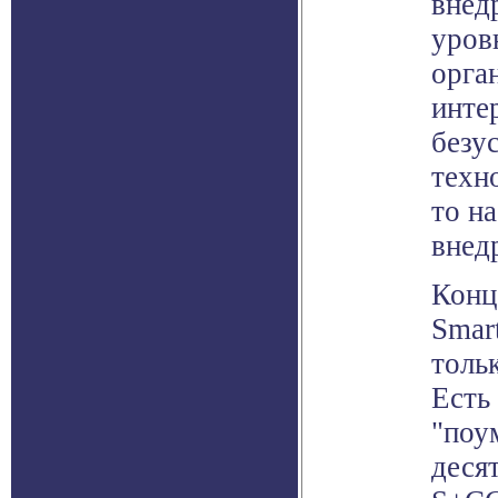
внед
уров
орга
инте
безу
техн
то н
внед
Конц
Smar
толь
Есть
"поу
деся