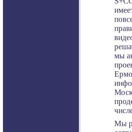
S+CC
имее
повс
прав
виде
реша
мы а
прое
Ермо
инфо
Моск
прод
числ
Мы р