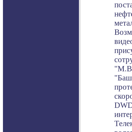
пост
нефт
мета
Возм
виде
прис
сотр
"М.В
"Баш
прот
скор
DWDM
инте
Теле