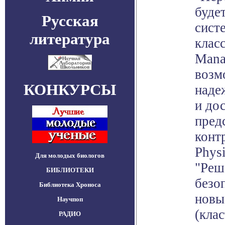
буде
Русская
сист
литература
класс
Mana
возм
КОНКУРСЫ
наде
и дос
пред
конт
Phys
Для молодых биологов
"Реш
БИБЛИОТЕКИ
безо
Библиотека Хроноса
новы
Научпоп
(клас
РАДИО