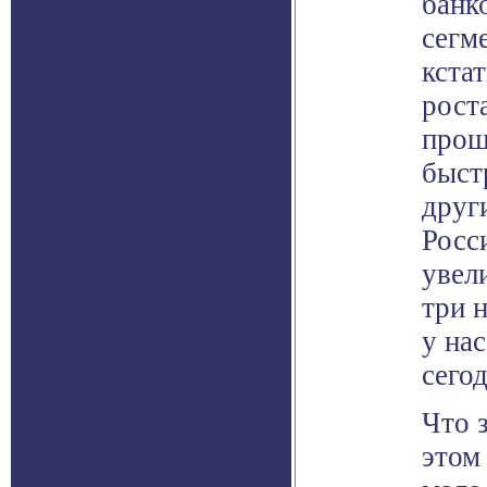
банк
сегме
кстат
рост
прош
быст
друг
Росс
увели
три 
у на
сего
Что 
этом