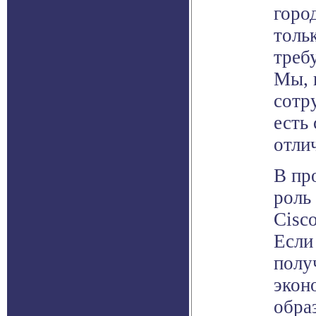
горо
толь
треб
Мы, 
сотр
есть
отли
В пр
роль
Cisc
Если
полу
экон
обра