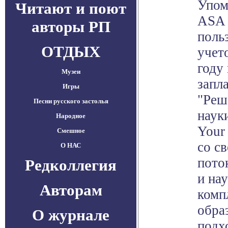
Упом
Читают и поют
ASA 
авторы РП
поль
ОТДЫХ
учет
году
Музеи
запл
Игры
"Реш
Песни русского застолья
наук
Народное
Your
Смешное
со с
О НАС
пото
Редколлегия
и на
Авторам
комп
обра
О журнале
подх