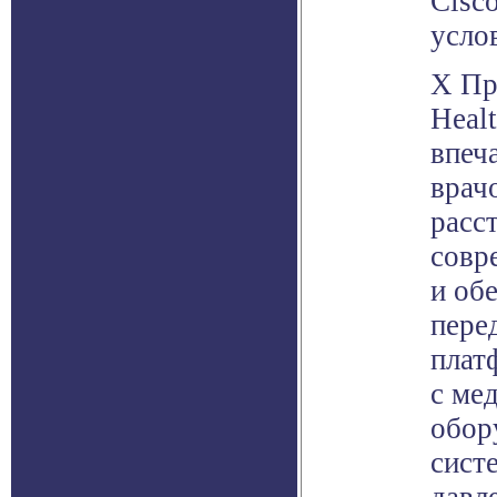
Cisc
усло
Х Пр
Heal
впеч
врач
расс
совр
и об
пере
плат
с ме
обор
сист