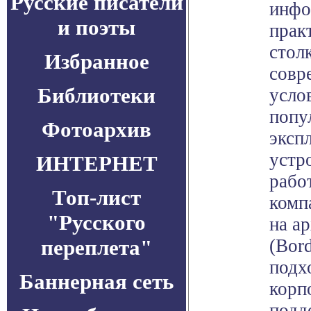
Русские писатели
инфо
и поэты
прак
стол
Избранное
совр
Библиотеки
усло
попу
Фотоархив
эксп
устр
ИНТЕРНЕТ
рабо
Топ-лист
комп
"Русского
на а
переплета"
(Bor
подх
Баннерная сеть
корп
подд