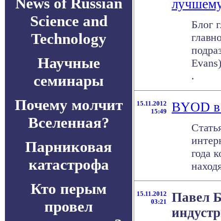
News of Russian
лучшем
Science and
Блог 
Technology
главн
подра
Научные
Evans
.
семинары
Почему молчит
15.11.2012
BYOD в 
15:49
Вселенная?
Стать
интер
Парниковая
года 
катастрофа
находя
Кто перым
15.11.2012
Павел Б
провел
03:21
индустр