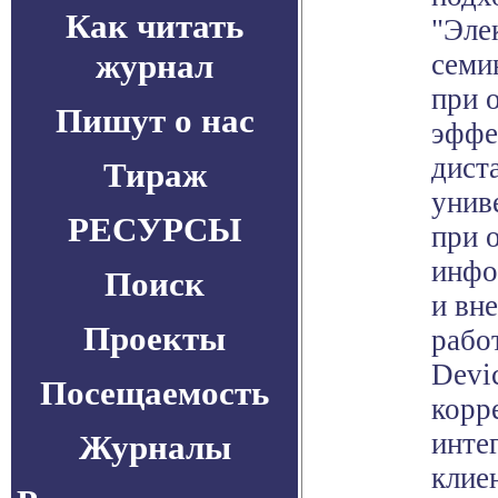
Как читать
"Эле
журнал
семи
при 
Пишут о нас
эффе
дист
Тираж
унив
РЕСУРСЫ
при 
инфо
Поиск
и вн
Проекты
рабо
Devi
Посещаемость
корр
инте
Журналы
клие