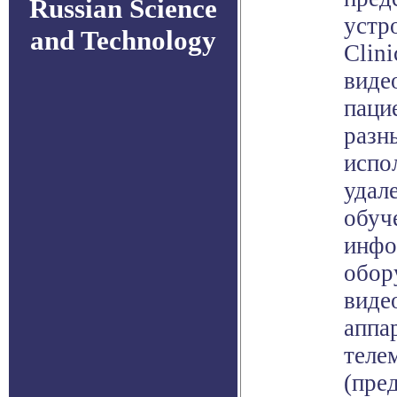
Russian Science
устр
and Technology
Clini
виде
паци
разн
испо
удал
обуч
инфо
обор
виде
аппа
теле
(пре