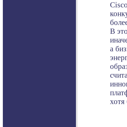
Cisc
конк
боле
В эт
инач
а би
энер
обра
счит
инно
плат
хотя 