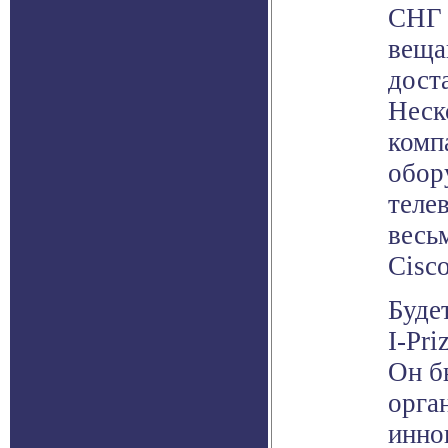
СНГ 
веща
дост
Неск
комп
обор
теле
весь
Cisc
Буде
I-Pr
Он б
орга
инно