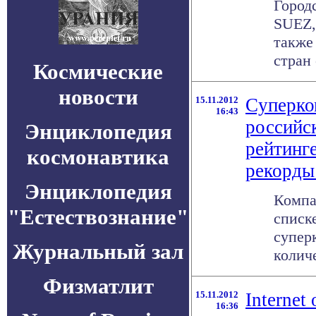
Город
SUEZ, 
также
стран 
Космические
новости
15.11.2012
Cуперко
16:43
российс
Энциклопедия
рейтинг
космонавтика
рекорды
Энциклопедия
Компа
"Естествознание"
списк
супер
Журнальный зал
количе
Физматлит
15.11.2012
Internet
16:36