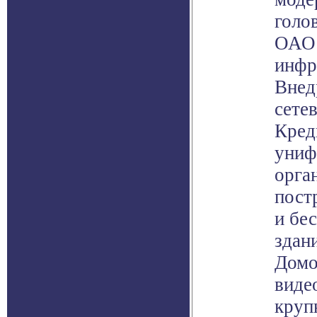
голо
ОАО 
инфр
Внед
сете
Кред
униф
орга
пост
и бе
здан
Домо
виде
круп