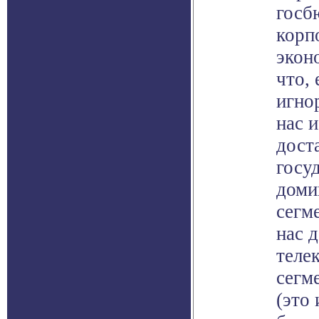
госб
корп
экон
что, 
игно
нас и
дост
госу
доми
сегме
нас 
теле
сегм
(это 