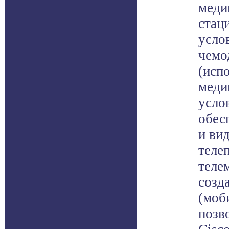
меди
стац
усло
чемо
(исп
меди
усло
обес
и ви
теле
теле
созда
(моб
позв