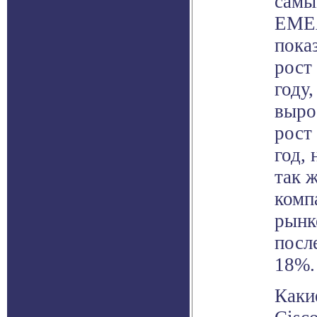
самы
EMEA
пока
рост
году
выро
рост
год,
так 
комп
рынк
посл
18%.
Каки