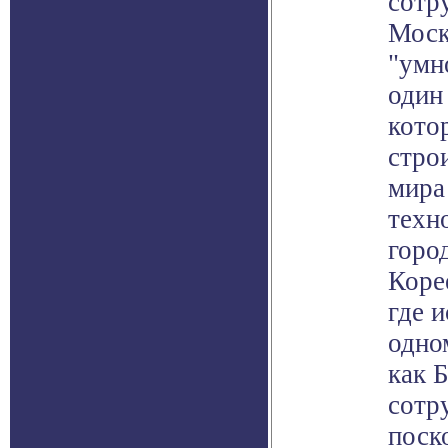
сотр
Моск
"умно
один
кото
стро
мира
техн
горо
Коре
где 
одном
как 
сотр
поск