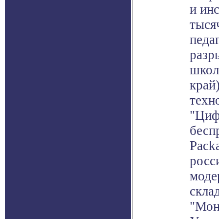
и ин
тыся
педа
разр
школ
край
техн
"Циф
бесп
Pack
росс
моде
скла
"Мон