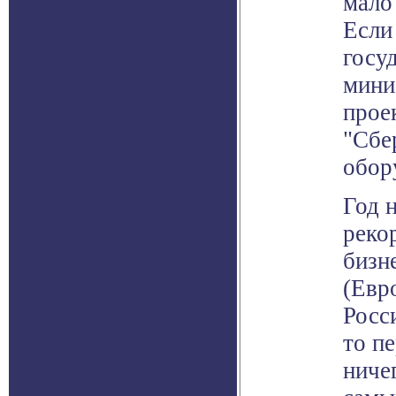
мало
Если
госу
мини
прое
"Сбе
обор
Год 
реко
бизн
(Евр
Росси
то п
ниче