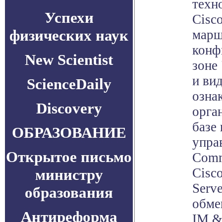
техн
Успехи
Cisc
физических наук
марш
конф
New Scientist
зоне
и ви
ScienceDaily
озна
Discovery
орга
базе
ОБРАЗОВАНИЕ
упра
Открытое письмо
Comm
Cisc
министру
Serv
образования
обме
Антиреформа
IM &