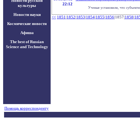
Новости русской
22:12
культуры
Ученые установили, что субъекти
Новости науки
<<
1851
|
1852
|
1853
|
1854
|
1855
|
1856
|1857|
1858
|
18
Космические новости
Афиша
The best of Russian
Science and Technology
Помощь корреспонденту