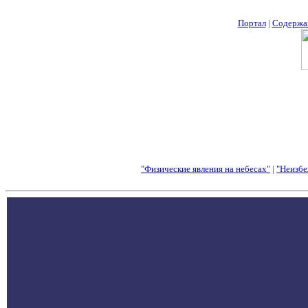
Портал
|
Содержа
"Физические явления на небесах"
|
"Неизбе