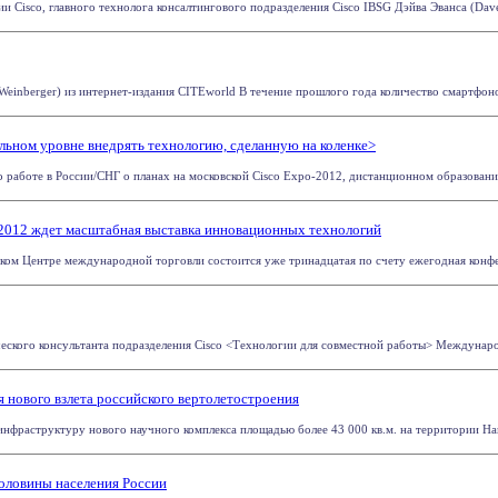
и Cisco, главного технолога консалтингового подразделения Cisco IBSG Дэйва Эванса (Dave
Weinberger) из интернет-издания CITEworld В течение прошлого года количество смартфоно
альном уровне внедрять технологию, сделанную на коленке>
 работе в России/СНГ о планах на московской Cisco Expo-2012, дистанционном образовании
-2012 ждет масштабная выставка инновационных технологий
ском Центре международной торговли состоится уже тринадцатая по счету ежегодная конфе
еского консультанта подразделения Cisco <Технологии для совместной работы> Международ
 нового взлета российского вертолетостроения
нфраструктуру нового научного комплекса площадью более 43 000 кв.м. на территории Наци
половины населения России