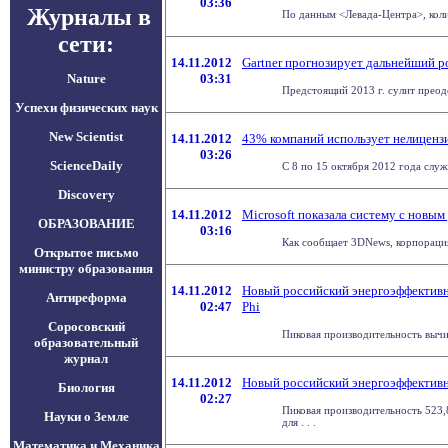
03:36
Журналы в
По данным <Левада-Центра>, колич
сети:
14.11.2012
Gartner прогнозирует дальнейший р
Nature
03:31
Предстоящий 2013 г. сулит преод
Успехи физических наук
New Scientist
14.11.2012
43% компаний использует нелиценз
03:26
ScienceDaily
С 8 по 15 октября 2012 года служ
Discovery
14.11.2012
Microsoft показала систему с новым
ОБРАЗОВАНИЕ
03:16
Как сообщает 3DNews, корпорация
Открытое письмо
министру образования
14.11.2012
Новый российский энергоэффективн
Антиреформа
02:47
Phi
Соросовский
Пиковая производительность вычис
образовательный
журнал
14.11.2012
Новый российский энергоэффектив
Биология
02:27
Пиковая производительность 523,
Науки о Земле
для . . .
Математика и Механика