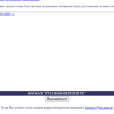
вное предпочтение благозвучных музыкальных интервалов перед диссонансами не имеет отно
59
|
1860
>>
НАУКА В "РУССКОМ ПЕРЕПЛЕТЕ"
Если Вы хотите стать нашим корреспондентом напишите
lipunov@sai.msu.ru