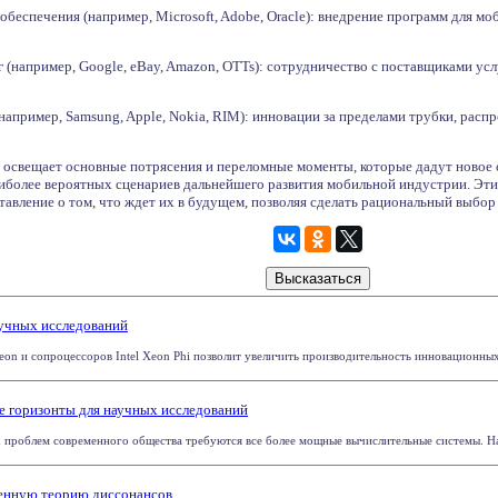
еспечения (например, Microsoft, Adobe, Oracle): внедрение программ для моб
(например, Google, eBay, Amazon, OTTs): сотрудничество с поставщиками усл
апример, Samsung, Apple, Nokia, RIM): инновации за пределами трубки, рас
 освещает основные потрясения и переломные моменты, которые дадут новое 
аиболее вероятных сценариев дальнейшего развития мобильной индустрии. Эти
авление о том, что ждет их в будущем, позволяя сделать рациональный выбор 
аучных исследований
eon и сопроцессоров Intel Xeon Phi позволит увеличить производительность инновационных
ые горизонты для научных исследований
 проблем современного общества требуются все более мощные вычислительные системы. Начи
ненную теорию диссонансов