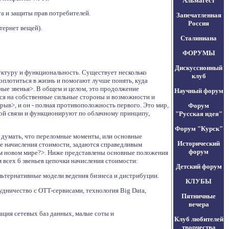
Альмагест
та и защиты прав потребителей.
Запечатленная
Россия
тернет вещей).
Сталиниана
ФОРУМЫ
Дискуссионный
ктуру и функциональность. Существует несколько
клуб
оплотиться в жизнь и помогают лучше понять, куда
ные звенья>. В общем и целом, это продолжение
Научный форум
ся на собственные сильные стороны и возможности и
в>, и он - полная противоположность первого. Это мир,
Форум
ной связи и функционируют по облачному принципу,
"Русская идея"
Форум "Курск"
 думать, что переломные моменты, или основные
Исторический
ке начисления стоимости, задаются справедливым
форум
том новом мире?>. Ниже представлены основные положения
 всех 6 звеньев цепочки начисления стоимости:
Детский форум
льтернативные модели ведения бизнеса и дистрибуции.
КЛУБЫ
рудничество с OTT-сервисами, технология Big Data,
Пятничные
вечера
рация сетевых баз данных, малые соты и
Клуб любителей
творчества