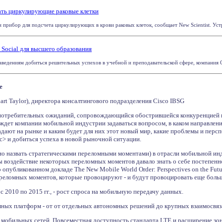
ть циркулирующие раковые клетки
прибор для подсчета циркулирующих в крови раковых клеток, сообщает New Scientist. Устр
Social для высшего образования
едениям добиться решительных успехов в учебной и преподавательской сфере, компания Cis
е
art Taylor), директора консалтингового подразделения Cisco IBSG
потребительных ожиданий, сопровождающийся обострившейся конкуренцией и
дет компании мобильной индустрии задаваться вопросом, в каком направлени
адают на рынке и каким будет для них этот новый мир, какие проблемы и перспе
> и добиться успеха в новой рыночной ситуации.
но назвать стратегическими переломными моментами) в отрасли мобильной и
ы воздействие некоторых переломных моментов давало знать о себе постепенно,
опубликованном докладе The New Mobile World Order: Perspectives on the Futu
реломных моментов, которые провоцируют - и будут провоцировать еще больш
, с 2010 по 2015 гг., - рост спроса на мобильную передачу данных.
ных платформ - от от отдельных автономных решений до крупных взаимосвяз
мобильных сетей. Повсеместная доступность стандарта LTE и расширение зон