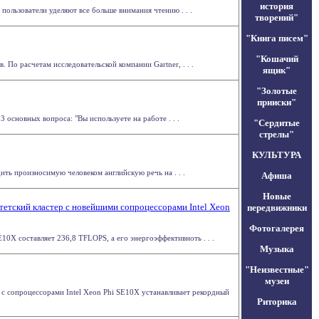
история
пользователи уделяют все больше внимания чтению . . .
творений"
"Книга писем"
"Кошачий
По расчетам исследовательской компании Gartner, . . .
ящик"
"Золотые
прииски"
 основных вопроса: "Вы используете на работе . . .
"Сердитые
стрелы"
КУЛЬТУРА
ть произносимую человеком английскую речь на . . .
Афиша
Новые
тский кластер c новейшими сопроцессорами Intel Xeon
передвижники
Фотогалерея
10X составляет 236,8 TFLOPS, а его энергоэффективноть . . .
Музыка
"Неизвестные"
музеи
с сопроцессорами Intel Xeon Phi SE10X устанавливает рекордный
Риторика