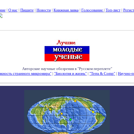
ние
|
О нас
|
Пишите
|
Новости
|
Книжная лавка
|
Голосование
|
Топ-лист
|
Регис
Авторские научные обозрения в "Русском переплете"
жность странного микромира"
|
"Биология и жизнь"
|
"Terra & Comp"
|
Научно-п
Семинары - Конференции - Симпозиумы - Конкурсы