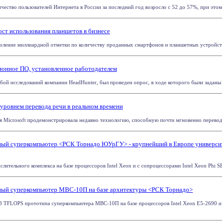
ество пользователей Интернета в России за последний год возросло с 52 до 57%, при этом 
ост использования планшетов в бизнесе
оление миллиардной отметки по количеству проданных смартфонов и планшетных устройств. 
ионное ПО, установленное работодателем
бой исследований компании HeadHunter, был проведен опрос, в ходе которого были заданы 3
 уровнем перевода речи в реальном времени
 Microsoft продемонстрировала недавно технологию, способную почти мгновенно переводи
ый суперкомпьютер <РСК Торнадо ЮУрГУ> - крупнейший в Европе университе
лительного комплекса на базе процессоров Intel Xeon и с сопроцессорами Intel Xeon Phi SE
ный суперкомпьютер МВС-10П на базе архитектуры <РСК Торнадо>
8 TFLOPS прототипа суперкомпьютера МВС-10П на базе процессоров Intel Xeon E5-2690 и 