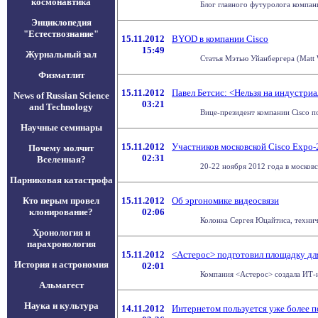
космонавтика
Блог главного футуролога компани
Энциклопедия
"Естествознание"
15.11.2012
BYOD в компании Cisco
15:49
Журнальный зал
Статья Мэтью Уйанбергера (Matt 
Физматлит
15.11.2012
Павел Бетсис: <Нельзя на индустри
News of Russian Science
03:21
and Technology
Вице-президент компании Cisco по
Научные семинары
15.11.2012
Участников московской Cisco Expo
Почему молчит
02:31
Вселенная?
20-22 ноября 2012 года в москов
Парниковая катастрофа
Кто перым провел
15.11.2012
Об эргономике видеосвязи
клонирование?
02:06
Колонка Сергея Юцайтиса, технич
Хронология и
парахронология
15.11.2012
<Астерос> подготовил площадку для
История и астрономия
02:01
Компания <Астерос> создала ИТ-и
Альмагест
Наука и культура
14.11.2012
Интернетом пользуется уже более 