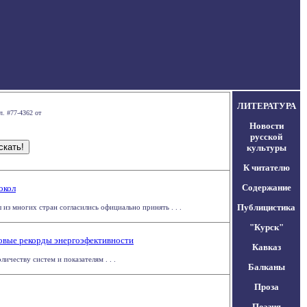
ЛИТЕРАТУРА
л. #77-4362 от
Новости
русской
культуры
К читателю
Содержание
окол
Публицистика
из многих стран согласились официально принять . . .
"Курск"
овые рекорды энергоэфективности
Кавказ
ичеству систем и показателям . . .
Балканы
Проза
Поэзия