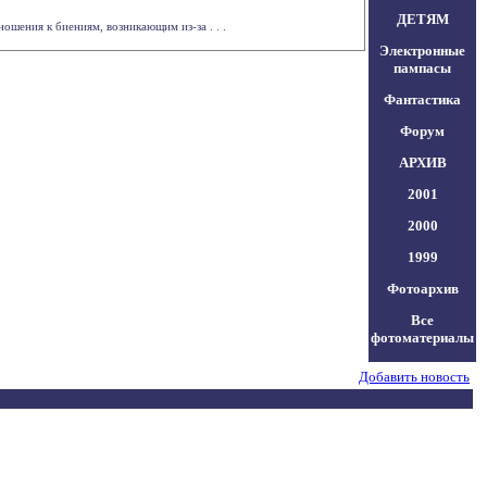
ДЕТЯМ
шения к биениям, возникающим из-за . . .
Электронные
пампасы
Фантастика
Форум
АРХИВ
2001
2000
1999
Фотоархив
Все
фотоматериалы
Добавить новость