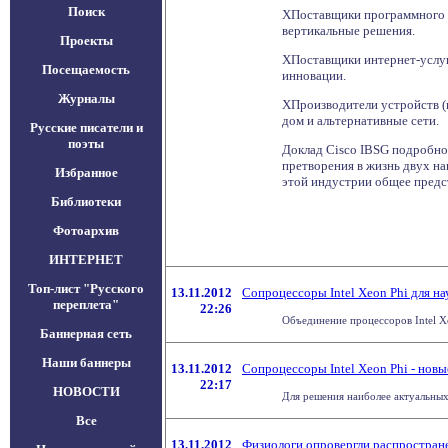
Поиск
ХПоставщики программного об
вертикальные решения.
Проекты
ХПоставщики интернет-услуг 
Посещаемость
инновации.
Журналы
ХПроизводители устройств (н
дом и альтернативные сети.
Русские писатели и
поэты
Доклад Cisco IBSG подробно
претворения в жизнь двух н
Избранное
этой индустрии общее предст
Библиотеки
Фотоархив
ИНТЕРНЕТ
Топ-лист "Русского
13.11.2012
Сопроцессоры Intel Xeon Phi для н
переплета"
22:26
Объединение процессоров Intel X
Баннерная сеть
Наши баннеры
13.11.2012
Сопроцессоры Intel Xeon Phi - нов
22:17
НОВОСТИ
Для решения наиболее актуальных
Все
13.11.2012
Физиологи опровергли распростра