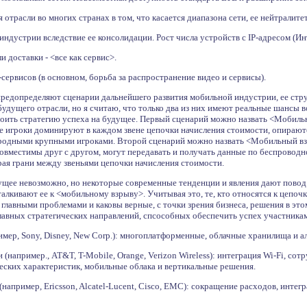
отрасли во многих странах в том, что касается диапазона сети, ее нейтралите
ндустрии вследствие ее консолидации. Рост числа устройств с IP-адресом (Ин
 доставки - <все как сервис>.
ервисов (в основном, борьба за распространение видео и сервисы).
редопределяют сценарии дальнейшего развития мобильной индустрии, ее стру
дущего отрасли, но я считаю, что только два из них имеют реальные шансы в
троить стратегию успеха на будущее. Первый сценарий можно назвать <Мобиль
 игроки доминируют в каждом звене цепочки начисления стоимости, опирают
родными крупными игроками. Второй сценарий можно назвать <Мобильный взры
совместимы друг с другом, могут передавать и получать данные по беспровод
ая грани между звеньями цепочки начисления стоимости.
ущее невозможно, но некоторые современные тенденции и явления дают повод
лкивают ее к <мобильному взрыву>. Учитывая это, те, кто относятся к цепоч
 главными проблемами и каковы верные, с точки зрения бизнеса, решения в э
 главных стратегических направлений, спсособных обеспечить успех участникам
мер, Sony, Disney, New Corp.): многоплатформенные, облачные хранилища и а
например., AT&T, T-Mobile, Orange, Verizon Wireless): интеграция Wi-Fi, сот
еских характеристик, мобильные облака и вертикальные решения.
апример, Ericsson, Alcatel-Lucent, Cisco, EMC): сокращение расходов, интег