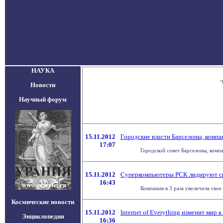
НАУКА
"
Новости
Научный форум
15.11.2012
Городские власти Барселоны, компа
17:07
Городской совет Барселоны, компа
15.11.2012
Cуперкомпьютеры РСК лидируют сре
16:43
Компания в 3 раза увеличила свое
Космические новости
15.11.2012
Internet of Everything изменит мир 
Энциклопедия
16:36