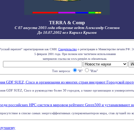
TERRA & Comp
С 07 августа 2003 года обозрение ведет Александр Семенов
До 10.07.2002 вел Кирилл Крылов
Русский переплет" зарегистрирован как СМИ.
Свидетельство
о регистрации в Министерстве печати РФ: Э
5 февраля 2001 года. При полном или частичном использовании
материалов ссылка на www.pereplet.ru обязательна.
Тип запроса:
"И"
"Или"
ния GDF SUEZ, Cisco и организации из многих стран внедряют Городской прот
ния GDF SUEZ, Cisco и руководство более 30 городов, а также организации и университеты 
ди российских HPC-систем в мировом рейтинге Green500 и устанавливают н
 присутствие в списке самых энергоэффективных суперкомпьютеров мира, став лучшей по кол
к лучшему