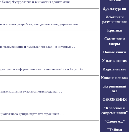
 Evans) Футурология и технология делают меня . . .
Драматургия
Искания и
размышления
в и прочих устройств, находящихся под управлением . . .
Критика
Сомнения и
споры
, телемедицине и <умных> городах - в интервью . . .
Новые книги
У нас в гостях
Издательство
ренция по информационным технологиям Cisco Expo. Этот . . .
Книжная лавка
Журнальный
зал
ные компании охватила новая мода на . . .
ОБОЗРЕНИЯ
"Классики и
современники"
онального центра вертолетостроения в . . .
"Слово о..."
"Тайная