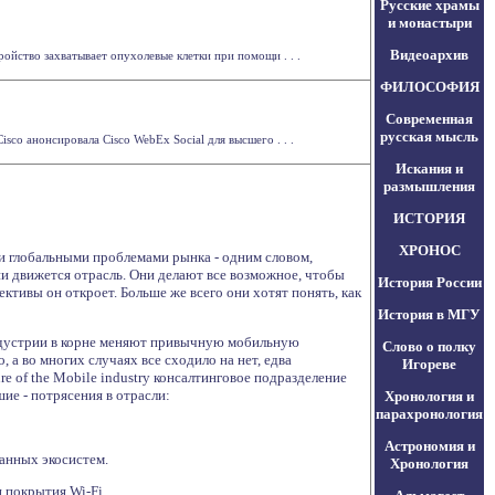
Русские храмы
и монастыри
Видеоархив
ойство захватывает опухолевые клетки при помощи . . .
ФИЛОСОФИЯ
Современная
русская мысль
co анонсировала Cisco WebEx Social для высшего . . .
Искания и
размышления
ИСТОРИЯ
ХРОНОС
 глобальными проблемами рынка - одним словом,
и движется отрасль. Они делают все возможное, чтобы
История России
ктивы он откроет. Больше же всего они хотят понять, как
История в МГУ
ндустрии в корне меняют привычную мобильную
Слово о полку
 а во многих случаях все сходило на нет, едва
Игореве
re of the Mobile industry консалтинговое подразделение
ие - потрясения в отрасли:
Хронология и
парахронология
Астрономия и
анных экосистем.
Хронология
 покрытия Wi-Fi.