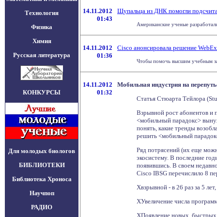
14.11.2012
Щупальца из ДНК помогли подсчита
Технология
01:43
Американские ученые разработали 
Физика
Химия
14.11.2012
Cisco анонсировала решение WebEx 
Русская литература
01:36
Чтобы помочь высшим учебным зав
14.11.2012
Мобильная индустрия на перепуть
КОНКУРСЫ
01:32
Статья Стюарта Тейлора (Stu
Взрывной рост абонентов и 
<мобильный парадокс> вынуж
понять, какие тренды возобл
решить <мобильный парадокс
Ряд потрясений (их еще мож
Для молодых биологов
экосистему. В последние год
БИБЛИОТЕКИ
появившись. В своем недавно 
Cisco IBSG перечислило 8 пе
Библиотека Хроноса
Хвзрывной - в 26 раз за 5 лет
Научпоп
ХУвеличение числа программ
РАДИО
ХПоявление новых, быстрых 