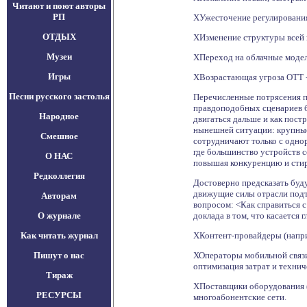
Читают и поют авторы
РП
ХУжесточение регулирования 
ОТДЫХ
ХИзменение структуры всей и
Музеи
ХПереход на облачные модели
Игры
ХВозрастающая угроза OTT -с
Песни русского застолья
Перечисленные потрясения п
правдоподобных сценариев бу
Народное
двигаться дальше и как пос
нынешней ситуации: крупные
Смешное
сотрудничают только с одно
где большинство устройств 
О НАС
повышая конкуренцию и стир
Редколлегия
Достоверно предсказать буд
движущие силы отрасли подта
Авторам
вопросом: <Как справиться с
О журнале
доклада в том, что касается
Как читать журнал
ХКонтент-провайдеры (напри
Пишут о нас
ХОператоры мобильной связи (
оптимизация затрат и технич
Тираж
ХПоставщики оборудования (н
РЕСУРСЫ
многоабонентские сети.