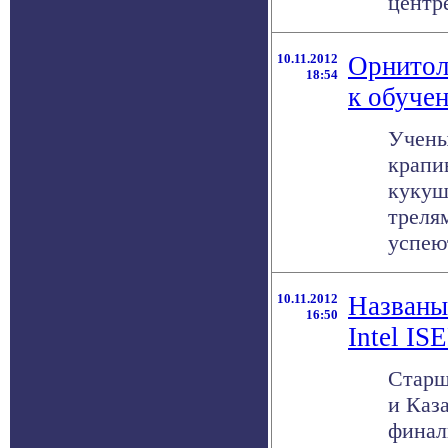
центр
10.11.2012
Орнитол
18:54
к обуче
Учены
крапи
кукуш
треля
успеют
10.11.2012
Названы
16:50
Intel IS
Старш
и Каз
финал