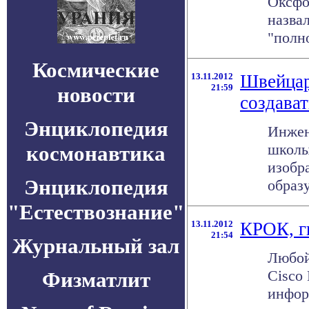
Оксфо
назвал
"полно
Космические
13.11.2012
Швейцар
21:59
новости
создават
Энциклопедия
Инжен
школы
космонавтика
изобр
Энциклопедия
образу
"Естествознание"
13.11.2012
КРОК, ги
21:54
Журнальный зал
Любой
Cisco
Физматлит
инфор