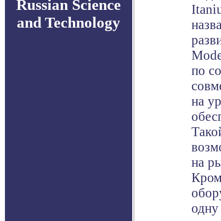
Russian Science
Itan
and Technology
назв
разв
Mode
по с
совм
на у
обес
Тако
возм
на р
Кром
обор
одну