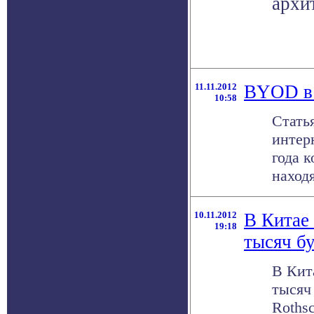
архи
11.11.2012
BYOD в 
10:58
Стать
интер
года 
находя
10.11.2012
В Китае
19:18
тысяч б
В Кит
тысяч 
Roths