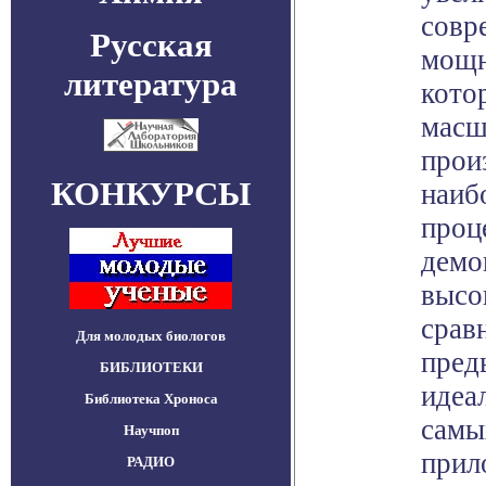
совр
Русская
мощн
литература
кото
масш
прои
КОНКУРСЫ
наиб
проц
демо
высо
срав
Для молодых биологов
пред
БИБЛИОТЕКИ
идеа
Библиотека Хроноса
самы
Научпоп
прил
РАДИО