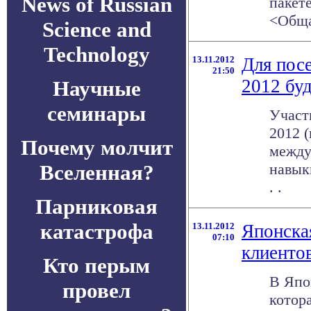
News of Russian
пакет
<Общат
Science and
Technology
13.11.2012
Для пос
21:50
2012 бу
Научные
семинары
Участ
2012 
Почему молчит
между
Вселенная?
навык
. .
Парниковая
катастрофа
13.11.2012
Японска
07:10
клиенто
Кто перым
В Япо
провел
котор