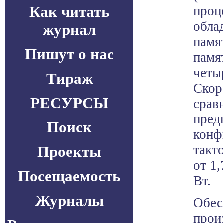
Как читать
проц
обла
журнал
памя
Пишут о нас
памя
четы
Тираж
Скор
РЕСУРСЫ
срав
пред
Поиск
конф
такт
Проекты
от 1,
Посещаемость
Вт.
Журналы
Обес
прои