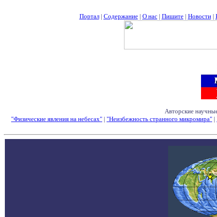
Портал
|
Содержание
|
О нас
|
Пишите
|
Новости
|
Авторские научные
"Физические явления на небесах"
|
"Неизбежность странного микромира"
|
Семинары - Конфе