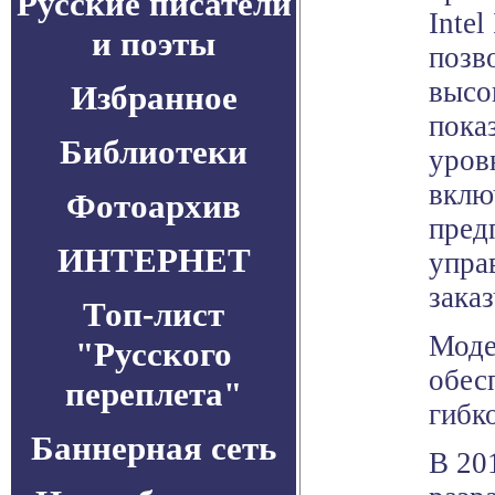
Русские писатели
Inte
и поэты
позв
высо
Избранное
пока
Библиотеки
уров
вклю
Фотоархив
пред
ИНТЕРНЕТ
упра
зака
Топ-лист
Моде
"Русского
обес
переплета"
гибк
Баннерная сеть
В 201