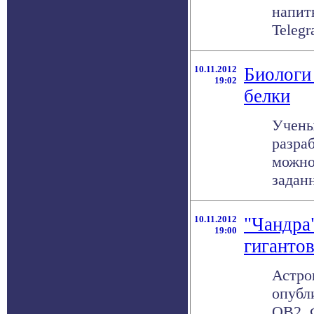
напит
Telegra
10.11.2012
Биологи
19:02
белки
Учены
разра
можно
заданн
10.11.2012
"Чандра
19:00
гигантов
Астро
опубл
OB2. 