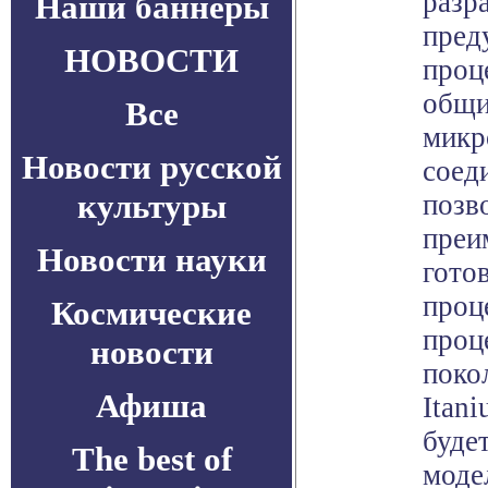
разр
Наши баннеры
пред
НОВОСТИ
проце
общи
Все
микр
Новости русской
соед
культуры
позво
преи
Новости науки
гото
проце
Космические
проц
новости
поко
Афиша
Itani
буде
The best of
моде