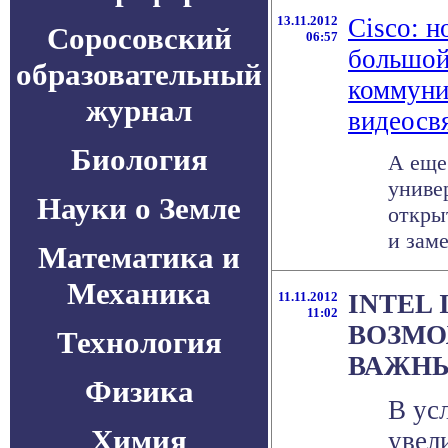
13.11.2012
Cisco: н
Соросовский
06:57
большой
образовательный
коммуни
журнал
видеосв
Биология
А еще
униве
Науки о Земле
откры
и заме
Математика и
Механика
11.11.2012
INTEL 
11:02
ВОЗМО
Технология
ВАЖН
Физика
В ус
Химия
увел