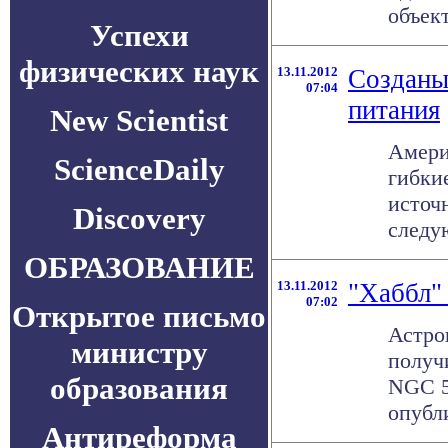
объект
Успехи
физических наук
13.11.2012
Созданы
07:04
питания
New Scientist
Амери
ScienceDaily
гибки
источ
Discovery
следую
ОБРАЗОВАНИЕ
13.11.2012
"Хаббл"
07:02
Открытое письмо
Астро
министру
получ
образования
NGC 5
опубли
Антиреформа