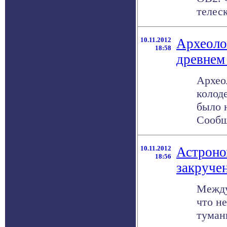
телеск
10.11.2012
Археоло
18:58
древнем
Архео
колоде
было 
Сообще
10.11.2012
Астроно
18:56
закруче
Между
что н
туман