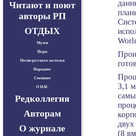
данн
Читают и поют
план
авторы РП
Систе
ОТДЫХ
испо
Worl
Музеи
Игры
Прои
Песни русского застолья
гото
Народное
Проц
Смешное
3,1 
О НАС
самы
Редколлегия
проц
Авторам
корп
двух
О журнале
(8 в