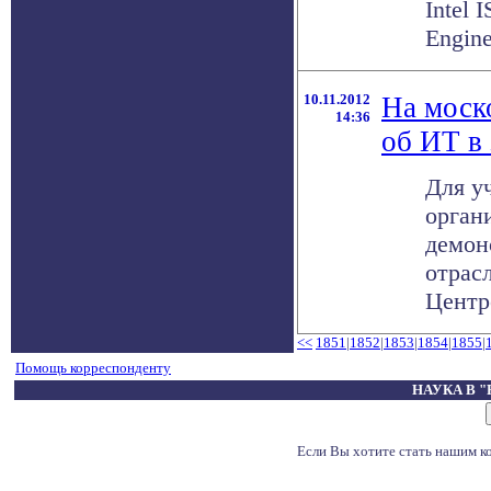
Intel 
Enginee
10.11.2012
На моск
14:36
об ИТ в
Для у
орган
демон
отрас
Центре
<<
1851
|
1852
|
1853
|
1854
|
1855
|
Помощь корреспонденту
НАУКА В 
Если Вы хотите стать нашим 