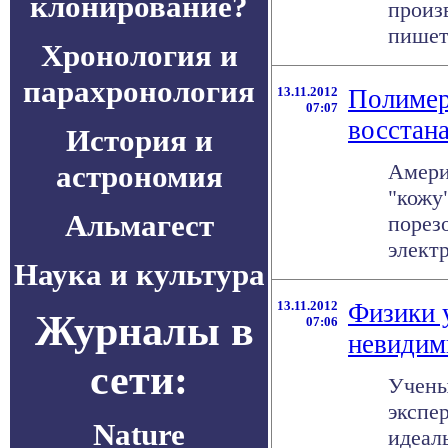
клонирование?
произ
пишет 
Хронология и
парахронология
13.11.2012
Полимер
07:07
восстана
История и
астрономия
Амери
"кожу
Альмагест
порез
электр
Наука и культура
13.11.2012
Физики 
Журналы в
07:06
невидим
сети:
Учены
экспе
Nature
идеал