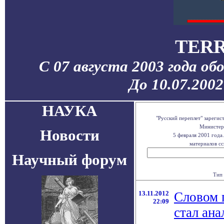
TERR
С 07 августа 2003 года об
До 10.07.200
НАУКА
"Русский переплет" зареги
Министерс
Новости
5 февраля 2001 года
материалов сс
Научный форум
Тип 
13.11.2012
Словом 
22:09
стал ана