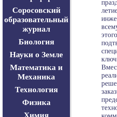
праз
Соросовский
лети
инже
образовательный
всем
журнал
этог
Биология
подт
спец
Науки о Земле
ключ
Математика и
Вмес
реал
Механика
реше
Технология
зака
пред
Физика
техн
Химия
комм