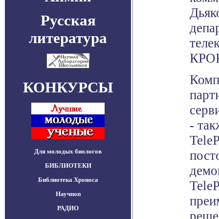
Дьяк
Русская
депа
литература
теле
КРО
Комп
КОНКУРСЫ
парт
серв
- та
Tele
Для молодых биологов
пост
БИБЛИОТЕКИ
демо
Библиотека Хроноса
Tele
Научпоп
преи
РАДИО
реше