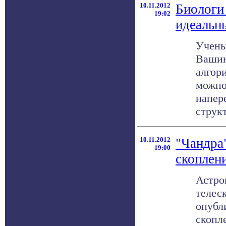
10.11.2012
Биологи
19:02
идеальн
Учены
Вашин
алгор
можно
напер
структ
10.11.2012
"Чандра
19:00
скоплени
Астро
телес
опубл
скопл