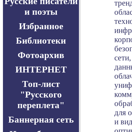
Русские писатели
трен
и поэты
обла
техн
Избранное
инфр
корп
Библиотеки
безо
Фотоархив
сети
данн
ИНТЕРНЕТ
обла
Топ-лист
униф
"Русского
комм
обра
переплета"
для 
Баннерная сеть
и ви
опти