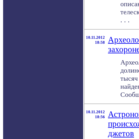
описа
телес
. . .
10.11.2012
Археоло
18:58
захорон
Архео
долин
тысяч 
найде
Сообще
10.11.2012
Астроно
18:56
происхо
джетов