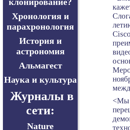
клонирование?
кажет
Хронология и
Слог
лети
парахронология
Cisc
История и
преи
астрономия
виде
основ
Альмагест
Меро
Наука и культура
нояб
межд
Журналы в
<Мы 
сети:
пере
демо
Nature
техн