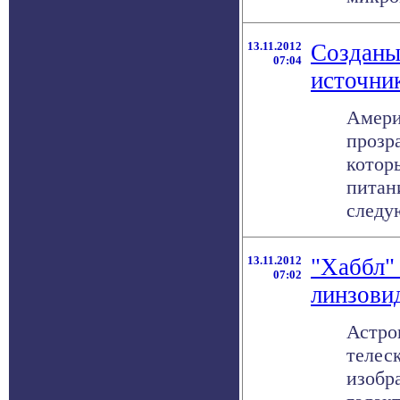
13.11.2012
Созданы
07:04
источни
Амери
прозр
котор
питан
следую
13.11.2012
"Хаббл" 
07:02
линзови
Астро
телес
изобр