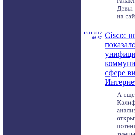
галак
Девы.
на сай
13.11.2012
Cisco: н
06:57
показал
унифиц
коммуни
сфере ви
Интерне
А еще
Калиф
анализ
откры
потен
темпы 