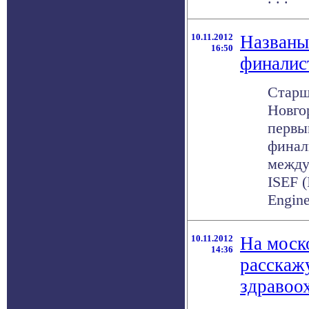
10.11.2012
Названы
16:50
финалист
Старш
Новго
первы
финал
между
ISEF (
Enginee
10.11.2012
На моск
14:36
расскаж
здравоо