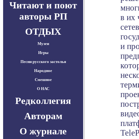
Читают и поют
мног
авторы РП
в их
сете
ОТДЫХ
госу
Музеи
и пр
Игры
пред
Песни русского застолья
кото
Народное
неск
Смешное
терм
О НАС
прое
Редколлегия
пост
виде
Авторам
плат
О журнале
Tele