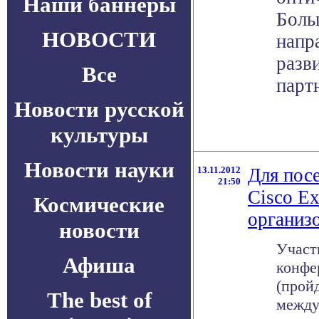
Наши баннеры
Боль
НОВОСТИ
напр
разв
Все
парт
Новости русской
культуры
Новости науки
13.11.2012
Для пос
21:50
Cisco E
Космические
организ
новости
Участ
Афиша
конфе
(прой
The best of
между