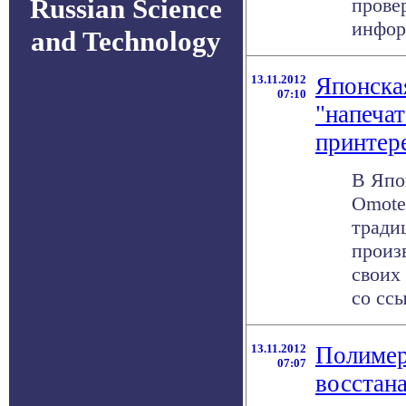
Russian Science
прове
инфор
and Technology
13.11.2012
Японска
07:10
"напечат
принтер
В Япо
Omote
тради
произ
своих
со ссы
13.11.2012
Полимер
07:07
восстана