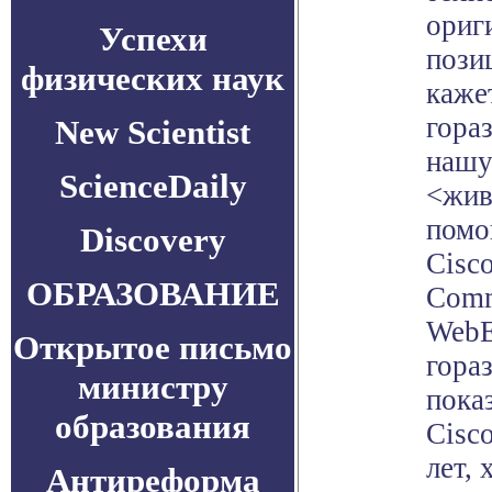
ориг
Успехи
пози
физических наук
каже
гора
New Scientist
нашу
ScienceDaily
<жив
помо
Discovery
Cisco
ОБРАЗОВАНИЕ
Comm
WebE
Открытое письмо
гора
министру
пока
образования
Cisc
лет,
Антиреформа