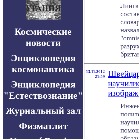
Лингв
соста
слова
Космические
назва
"omni
новости
разру
британ
Энциклопедия
космонавтика
13.11.2012
Швейцар
21:59
Энциклопедия
научилис
изображ
"Естествознание"
Инжен
Журнальный зал
полит
научи
Физматлит
помощ
образ