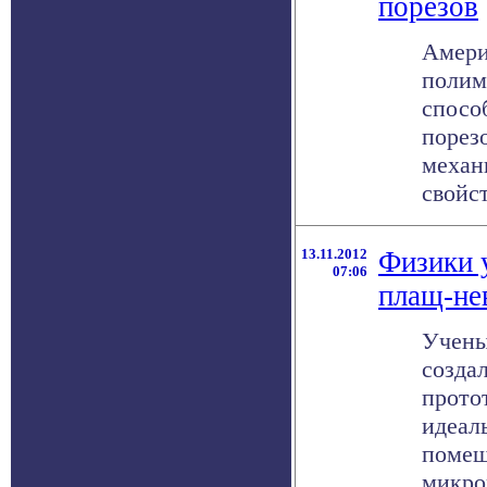
порезов
Амери
полим
спосо
порезо
механ
свойст
13.11.2012
Физики 
07:06
плащ-не
Учены
созда
прото
идеал
помещ
микров