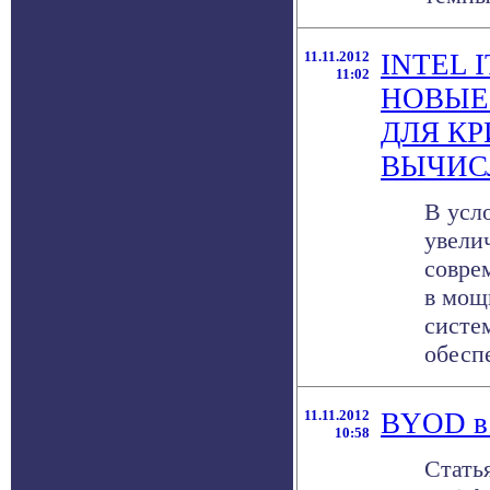
11.11.2012
INTEL 
11:02
НОВЫЕ
ДЛЯ К
ВЫЧИС
В усл
увели
совре
в мощ
систе
обеспе
11.11.2012
BYOD в 
10:58
Стать