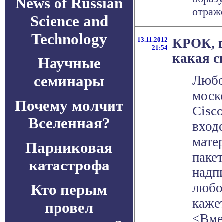
News of Russian
отраже
Science and
Technology
13.11.2012
КРОК, г
21:54
какая с
Научные
семинары
Любо
моск
Почему молчит
Cisc
Вселенная?
вход
мате
Парниковая
паке
катастрофа
надп
любо
Кто перым
каже
провел
<Вме