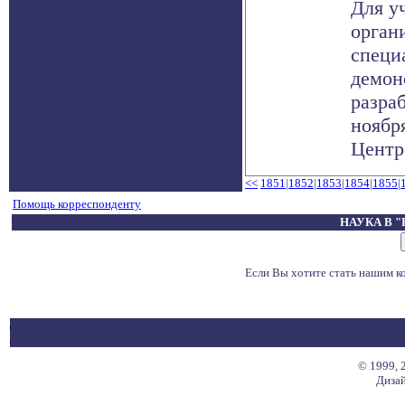
Для у
орган
специ
демон
разраб
ноябр
Центре
<<
1851
|
1852
|
1853
|
1854
|
1855
|
Помощь корреспонденту
НАУКА В 
Если Вы хотите стать нашим 
© 1999, 
Дизай