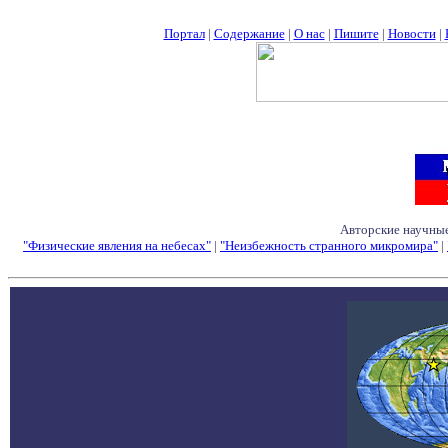
Портал
|
Содержание
|
О нас
|
Пишите
|
Новости
|
Авторские научные
"Физические явления на небесах"
|
"Неизбежность странного микромира"
|
Семинары - Конфе