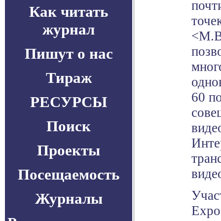
почт
Как читать
точе
журнал
<М.В
позв
Пишут о нас
мног
Тираж
одно
60 п
РЕСУРСЫ
сове
Поиск
виде
Инте
Проекты
тран
Посещаемость
виде
Учас
Журналы
Expo