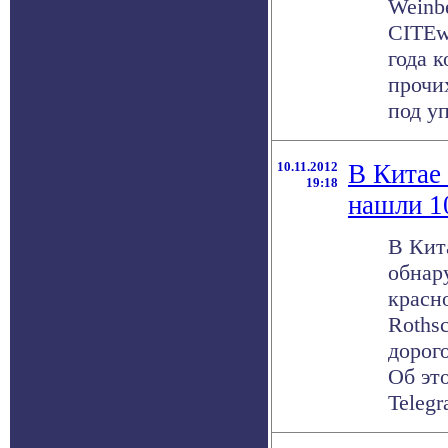
Weinb
CITEw
года 
прочи
под уп
10.11.2012
В Китае
19:18
нашли 1
В Кит
обнар
красно
Rothsc
дорог
Об эт
Telegra