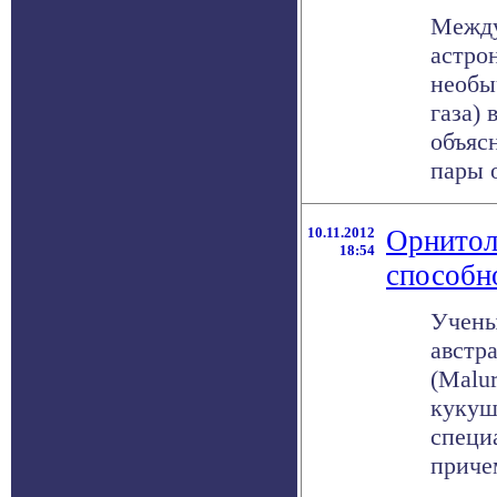
Между
астро
необы
газа) 
объяс
пары 
10.11.2012
Орнитол
18:54
способн
Учены
австр
(Malur
кукуш
специ
приче
. . .