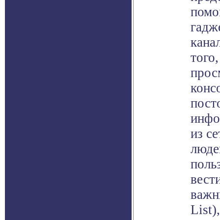
помо
гадж
кана
того
прос
конс
пост
инфо
из се
люде
польз
вест
важн
List)