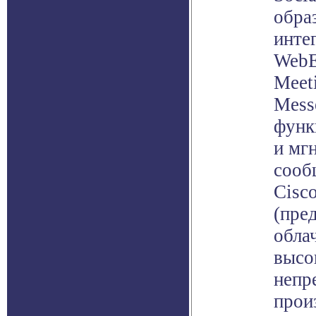
обра
инте
WebE
Meet
Mess
функ
и мг
сооб
Cisc
(пре
обла
высо
непр
прои