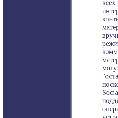
всех
инте
конт
мате
вруч
режи
комм
мате
могу
"оста
поск
Soci
подд
опер
устр