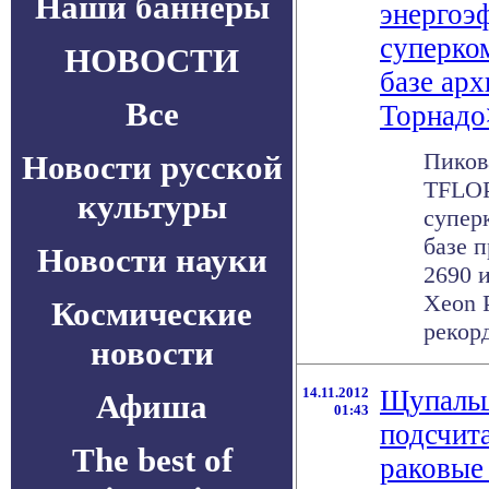
Наши баннеры
энергоэ
суперко
НОВОСТИ
базе ар
Все
Торнадо
Пиков
Новости русской
TFLOP
культуры
супер
базе п
Новости науки
2690 и
Xeon 
Космические
рекорд
новости
14.11.2012
Щупальц
Афиша
01:43
подсчит
The best of
раковые