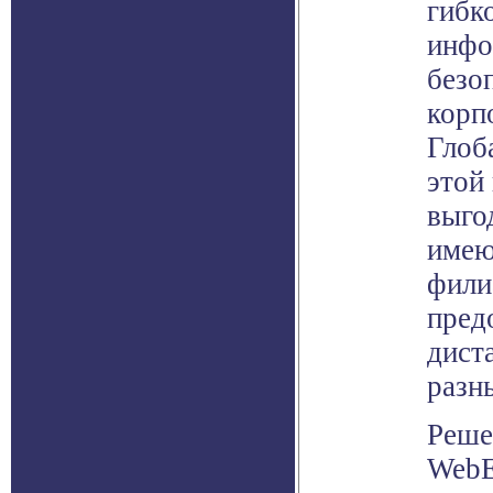
гибк
инфо
безо
корп
Глоб
этой
выго
имею
фили
пред
дист
разн
Реше
WebE