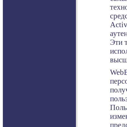
техн
сред
Activ
ауте
Эти 
испо
высш
WebE
перс
полу
поль
Поль
изме
пред