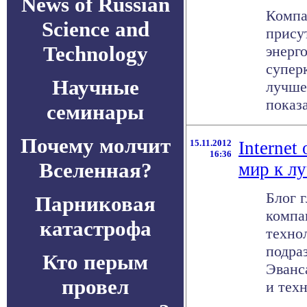
News of Russian
Компа
Science and
прису
Technology
энерг
супер
Научные
лучше
показа
семинары
Почему молчит
15.11.2012
Internet
16:36
Вселенная?
мир к л
Блог 
Парниковая
компа
катастрофа
техно
подра
Кто перым
Эванс
провел
и техн