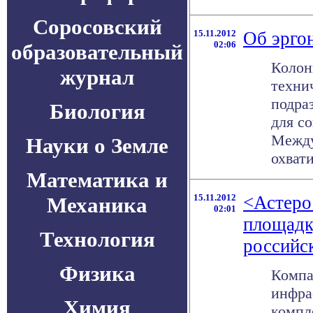
Соросовский
15.11.2012
Об эрго
02:06
образовательный
Колон
журнал
техни
подра
Биология
для с
Между
Науки о Земле
охвати
Математика и
15.11.2012
<Астеро
Механика
02:01
площадк
Технология
российс
Физика
Компа
инфра
Химия
компл