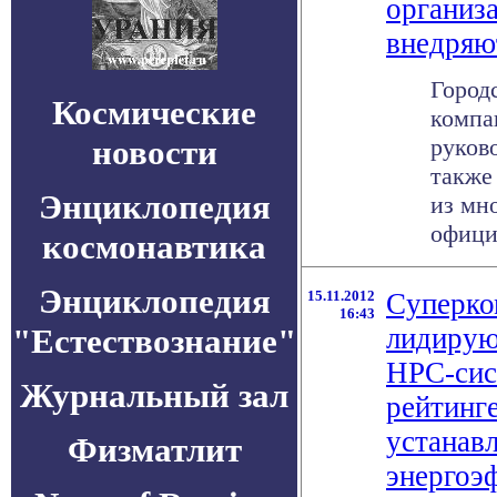
организ
внедряю
Город
Космические
компа
новости
руково
также
Энциклопедия
из мн
официа
космонавтика
Энциклопедия
15.11.2012
Cуперк
16:43
"Естествознание"
лидирую
HPC-сис
Журнальный зал
рейтинг
устанав
Физматлит
энергоэ