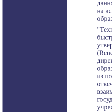
данн
на в
обра
"Тех
быст
утве
(Ren
дире
обра
из п
отве
взаи
госу
учре