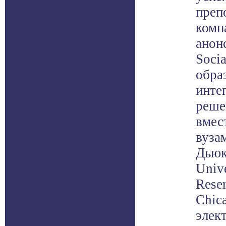
преп
комп
анон
Soci
обра
инте
реше
вмес
вуза
Дьюка
Unive
Reser
Chic
элек