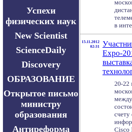
моско
Успехи
диста
телем
физических наук
в инте
New Scientist
15.11.2012
Участни
02:31
ScienceDaily
Expo-20
выставк
Discovery
техноло
ОБРАЗОВАНИЕ
20-22 
моско
Открытое письмо
между
министру
состо
образования
счету
инфор
Антиреформа
Cisco 