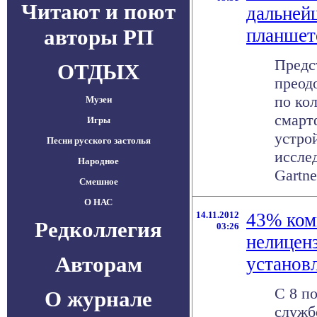
Читают и поют
дальней
авторы РП
планшет
Предс
ОТДЫХ
преод
по ко
Музеи
смарт
Игры
устро
Песни русского застолья
иссле
Народное
Gartner
Смешное
О НАС
14.11.2012
43% ком
Редколлегия
03:26
нелицен
Авторам
установ
С 8 по
О журнале
служб