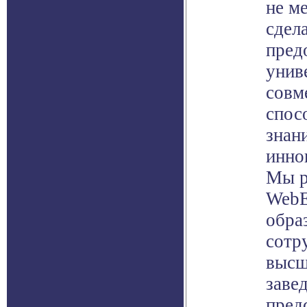
не м
сдел
пред
унив
совм
спос
знан
инно
Мы р
WebE
обра
сотр
высш
заве
пред