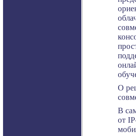
орие
обла
совм
конс
прос
под
онла
обуч
О ре
совм
В са
от I
моби