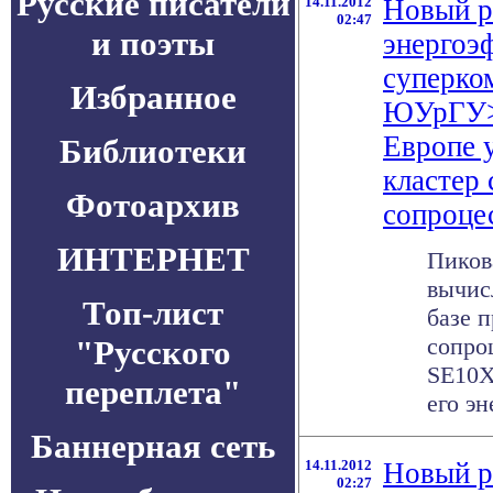
Русские писатели
14.11.2012
Новый р
02:47
и поэты
энергоэ
суперко
Избранное
ЮУрГУ> 
Европе 
Библиотеки
кластер
Фотоархив
сопроцес
ИНТЕРНЕТ
Пиков
вычис
Топ-лист
базе п
сопро
"Русского
SE10X
переплета"
его эн
Баннерная сеть
14.11.2012
Новый р
02:27