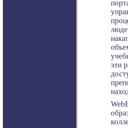
порт
упра
проц
люде
нака
объе
учеб
эти 
дост
препо
нахо
WebE
обра
колл