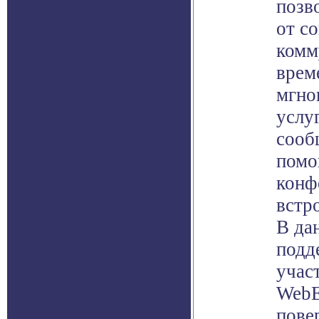
позв
от с
комм
врем
мгно
услу
сооб
помо
конф
встр
В да
подд
учас
WebE
пове