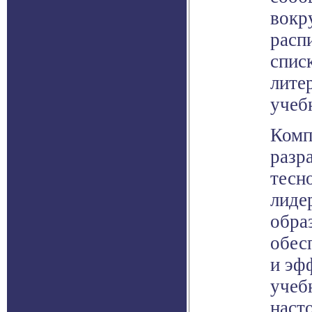
вокр
расп
спис
лите
учеб
Комп
разр
тесн
лиде
обра
обес
и эф
учеб
наст