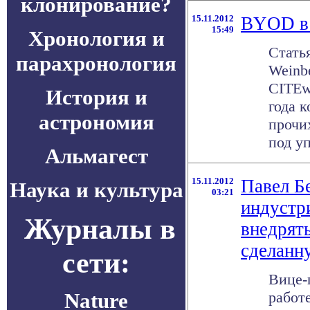
клонирование?
15.11.2012
BYOD в 
15:49
Хронология и
Стать
парахронология
Weinb
CITEw
История и
года 
астрономия
прочи
под уп
Альмагест
15.11.2012
Павел Бе
Наука и культура
03:21
индустр
Журналы в
внедрят
сделанн
сети:
Вице-
Nature
работ