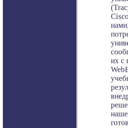
(Trac
Cisc
нами
потр
унив
сооб
их с
WebE
учеб
резу
внед
реше
наше
гото