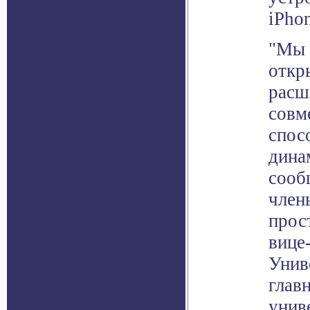
iPhon
"Мы 
откр
расш
совм
спос
дина
сооб
член
прос
вице
Унив
глав
унив