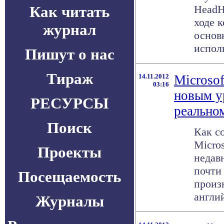
Как читать
HeadH
ходе 
журнал
основ
исполь
Пишут о нас
Тираж
14.11.2012
Microsof
03:16
новым у
РЕСУРСЫ
реально
Поиск
Как с
Micro
Проекты
недав
почти
Посещаемость
произ
англий
Журналы