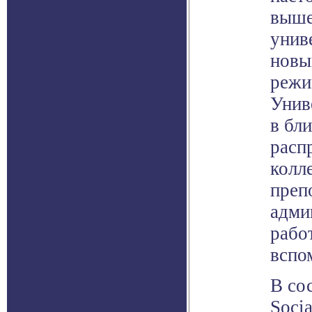
выше
унив
новы
режи
Унив
в бл
расп
колл
преп
адми
рабо
вспо
В со
Soci