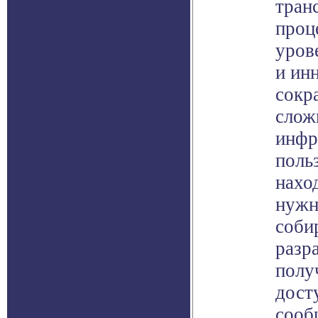
тран
проц
уров
и ин
сокр
слож
инфр
поль
нахо
нужн
соби
разр
полу
дост
сооб