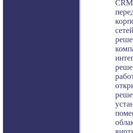
CRM,
пере
корп
сете
решен
комп
инте
реше
рабо
откр
реше
уста
поме
обла
вирт