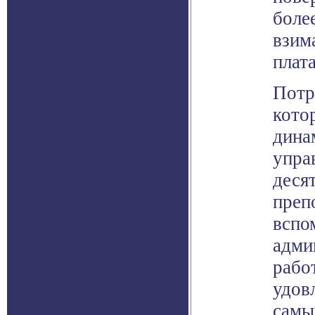
боле
взим
плата
Потр
кото
дина
упра
деся
преп
вспо
адми
рабо
удов
самы