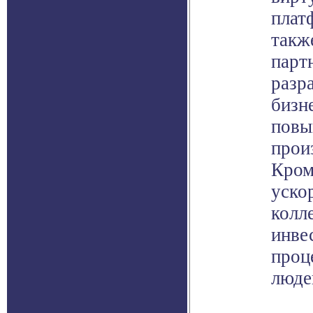
плат
также
парт
разр
бизн
повы
прои
Кром
уско
колл
инве
проц
люде