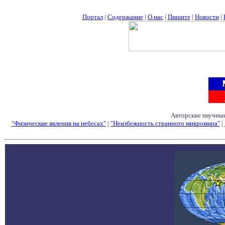
Портал
|
Содержание
|
О нас
|
Пишите
|
Новости
|
Авторские научные
"Физические явления на небесах"
|
"Неизбежность странного микромира"
|
Семинары - Конфе