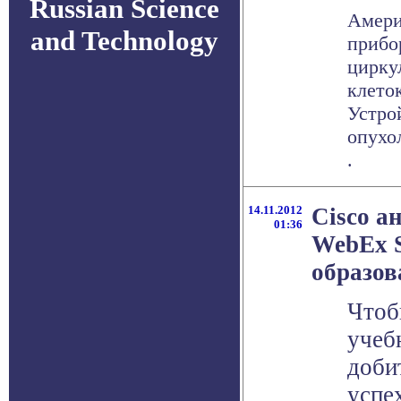
Russian Science
Амери
and Technology
прибо
цирку
клеток
Устро
опухо
.
14.11.2012
Cisco а
01:36
WebEx S
образов
Чтоб
учеб
доби
успе