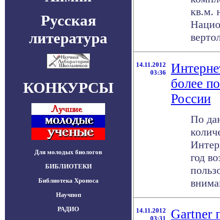
кв.м.
Русская
Нацио
литература
вертол
14.11.2012
Интерне
03:36
более п
КОНКУРСЫ
России
По да
колич
Интер
Для молодых биологов
год во
БИБЛИОТЕКИ
польз
Библиотека Хроноса
вниман
Научпоп
РАДИО
14.11.2012
Gartner 
03:31